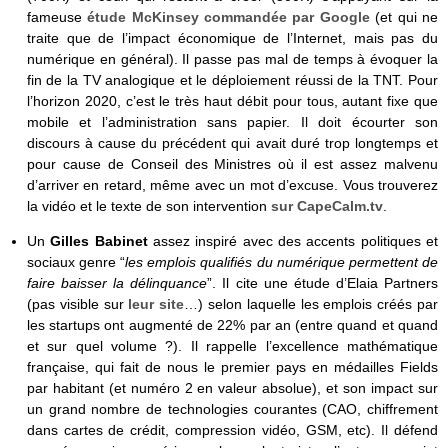
fameuse
étude McKinsey commandée par Google
(et qui ne
traite que de l’impact économique de l’Internet, mais pas du
numérique en général). Il passe pas mal de temps à évoquer la
fin de la TV analogique et le déploiement réussi de la TNT. Pour
l’horizon 2020, c’est le très haut débit pour tous, autant fixe que
mobile et l’administration sans papier. Il doit écourter son
discours à cause du précédent qui avait duré trop longtemps et
pour cause de Conseil des Ministres où il est assez malvenu
d’arriver en retard, même avec un mot d’excuse. Vous trouverez
la vidéo et le texte de son intervention
sur CapeCalm.tv
.
Un
Gilles Babinet
assez inspiré avec des accents politiques et
sociaux genre “
les emplois qualifiés du numérique permettent de
faire baisser la délinquance
”. Il cite une étude d’Elaia Partners
(pas visible sur
leur site
…) selon laquelle les emplois créés par
les startups ont augmenté de 22% par an (entre quand et quand
et sur quel volume ?). Il rappelle l’excellence mathématique
française, qui fait de nous le premier pays en médailles Fields
par habitant (et numéro 2 en valeur absolue), et son impact sur
un grand nombre de technologies courantes (CAO, chiffrement
dans cartes de crédit, compression vidéo, GSM, etc). Il défend