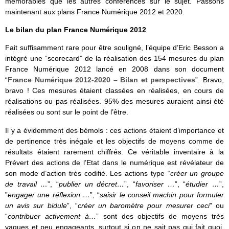
mémorables que les autres conférences sur le sujet. Passons
maintenant aux plans France Numérique 2012 et 2020.
Le bilan du plan France Numérique 2012
Fait suffisamment rare pour être souligné, l’équipe d’Eric Besson a
intégré une “scorecard” de la réalisation des 154 mesures du plan
France Numérique 2012 lancé en 2008 dans son document
“
France Numérique 2012-2020 – Bilan et perspectives
”. Bravo,
bravo ! Ces mesures étaient classées en réalisées, en cours de
réalisations ou pas réalisées. 95% des mesures auraient ainsi été
réalisées ou sont sur le point de l’être.
Il y a évidemment des bémols : ces actions étaient d’importance et
de pertinence très inégale et les objectifs de moyens comme de
résultats étaient rarement chiffrés. Ce véritable inventaire à la
Prévert des actions de l’Etat dans le numérique est révélateur de
son mode d’action très codifié. Les actions type “
créer un groupe
de travail …
”, “
publier un décret…
”, “
favoriser …
”, “
étudier …
”,
”
engager une réflexion …
”, “
saisir le conseil machin pour formuler
un avis sur bidule
”, “
créer un baromètre pour mesurer ceci
” ou
“
contribuer activement à…
” sont des objectifs de moyens très
vagues et peu engageants, surtout si on ne sait pas qui fait quoi.