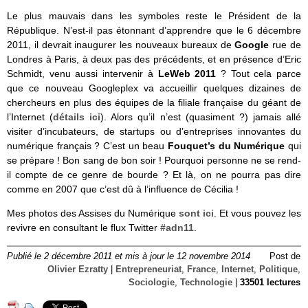
Le plus mauvais dans les symboles reste le Président de la
République. N’est-il pas étonnant d’apprendre que le 6 décembre
2011, il devrait inaugurer les nouveaux bureaux de
Google
rue de
Londres à Paris, à deux pas des précédents, et en présence d’Eric
Schmidt, venu aussi intervenir à
LeWeb 2011
? Tout cela parce
que ce nouveau Googleplex va accueillir quelques dizaines de
chercheurs en plus des équipes de la filiale française du géant de
l’Internet (
détails ici
). Alors qu’il n’est (quasiment ?) jamais allé
visiter d’incubateurs, de startups ou d’entreprises innovantes du
numérique français ? C’est un beau
Fouquet’s du Numérique
qui
se prépare ! Bon sang de bon soir ! Pourquoi personne ne se rend-
il compte de ce genre de bourde ? Et là, on ne pourra pas dire
comme en 2007 que c’est dû à l’influence de Cécilia !
Mes photos des Assises du Numérique
sont ici
. Et vous pouvez les
revivre en consultant le flux Twitter
#adn11
.
Publié le 2 décembre 2011 et mis à jour le 12 novembre 2014
Post de
Olivier Ezratty
|
Entrepreneuriat
,
France
,
Internet
,
Politique
,
Sociologie
,
Technologie
|
33501 lectures