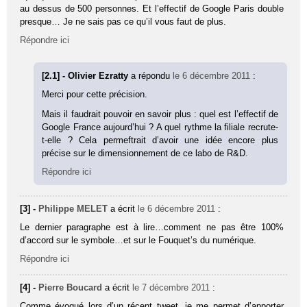
au dessus de 500 personnes. Et l’effectif de Google Paris double
presque… Je ne sais pas ce qu’il vous faut de plus.
Répondre ici
[2.1] - Olivier Ezratty
a répondu
le 6 décembre 2011
:
Merci pour cette précision.
Mais il faudrait pouvoir en savoir plus : quel est l’effectif de
Google France aujourd’hui ? A quel rythme la filiale recrute-
t-elle ? Cela permeftrait d’avoir une idée encore plus
précise sur le dimensionnement de ce labo de R&D.
Répondre ici
[3] -
Philippe MELET
a écrit
le 6 décembre 2011
:
Le dernier paragraphe est à lire…comment ne pas être 100%
d’accord sur le symbole…et sur le Fouquet’s du numérique.
Répondre ici
[4] -
Pierre Boucard
a écrit
le 7 décembre 2011
:
Comme évoqué lors d’un récent tweet, je me permet d’apporter