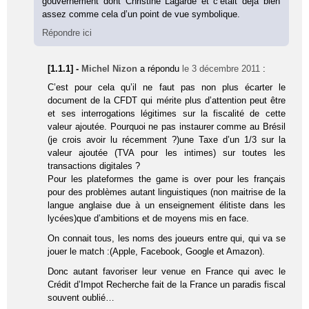
gouvernement dont Christine Lagarde et c’était déjà bien
assez comme cela d’un point de vue symbolique.
Répondre ici
[1.1.1] -
Michel Nizon
a répondu
le 3 décembre 2011
:
C’est pour cela qu’il ne faut pas non plus écarter le
document de la CFDT qui mérite plus d’attention peut être
et ses interrogations légitimes sur la fiscalité de cette
valeur ajoutée. Pourquoi ne pas instaurer comme au Brésil
(je crois avoir lu récemment ?)une Taxe d’un 1/3 sur la
valeur ajoutée (TVA pour les intimes) sur toutes les
transactions digitales ?
Pour les plateformes the game is over pour les français
pour des problèmes autant linguistiques (non maitrise de la
langue anglaise due à un enseignement élitiste dans les
lycées)que d’ambitions et de moyens mis en face.
On connait tous, les noms des joueurs entre qui, qui va se
jouer le match :(Apple, Facebook, Google et Amazon).
Donc autant favoriser leur venue en France qui avec le
Crédit d’Impot Recherche fait de la France un paradis fiscal
souvent oublié…