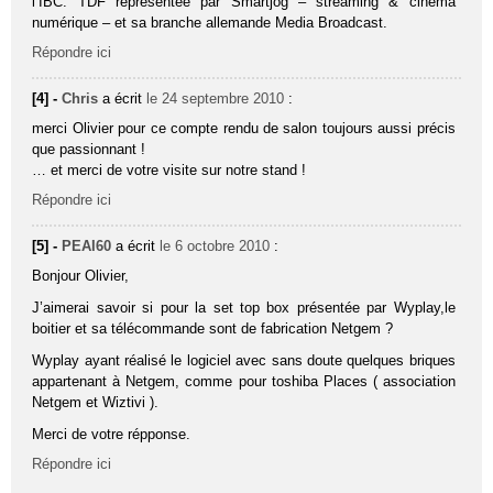
l’IBC: TDF représentée par Smartjog – streaming & cinéma
numérique – et sa branche allemande Media Broadcast.
Répondre ici
[4] -
Chris
a écrit
le 24 septembre 2010
:
merci Olivier pour ce compte rendu de salon toujours aussi précis
que passionnant !
… et merci de votre visite sur notre stand !
Répondre ici
[5] -
PEAI60
a écrit
le 6 octobre 2010
:
Bonjour Olivier,
J’aimerai savoir si pour la set top box présentée par Wyplay,le
boitier et sa télécommande sont de fabrication Netgem ?
Wyplay ayant réalisé le logiciel avec sans doute quelques briques
appartenant à Netgem, comme pour toshiba Places ( association
Netgem et Wiztivi ).
Merci de votre répponse.
Répondre ici