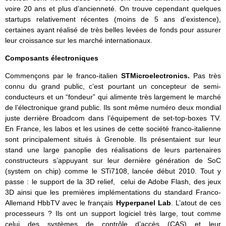
voire 20 ans et plus d’ancienneté. On trouve cependant quelques
startups relativement récentes (moins de 5 ans d’existence),
certaines ayant réalisé de très belles levées de fonds pour assurer
leur croissance sur les marché internationaux.
Composants électroniques
Commençons par le franco-italien
STMicroelectronics.
Pas très
connu du grand public, c’est pourtant un concepteur de semi-
conducteurs et un “fondeur” qui alimente très largement le marché
de l’électronique grand public. Ils sont même numéro deux mondial
juste derrière Broadcom dans l’équipement de set-top-boxes TV.
En France, les labos et les usines de cette société franco-italienne
sont principalement situés à Grenoble. Ils présentaient sur leur
stand une large panoplie des réalisations de leurs partenaires
constructeurs s’appuyant sur leur dernière génération de SoC
(system on chip) comme le STi7108, lancée début 2010. Tout y
passe : le support de la 3D relief, celui de Adobe Flash, des jeux
3D ainsi que les premières implémentations du standard Franco-
Allemand HbbTV avec le français
Hyperpanel Lab
. L’atout de ces
processeurs ? Ils ont un support logiciel très large, tout comme
celui des systèmes de contrôle d’accès (CAS) et leur