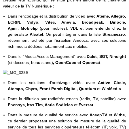
valeur de la TV Numérique :
Dans l’encodage et la distribution de vidéo avec
Ateme, Allegro,
ECRIN,
Vidyo,
Vitec,
Anevia, Broadpeak, Binocle,
Ajimi,
Mobiclip
(pour mobiles),
VDL
et bien entendu chez le
généraliste
Alcatel
. On peut intégrer dans la liste
Streamezzo
,
récemment racheté par l’israélien Amdocs, avec ses solutions
rich media dédiées notamment aux mobiles.
Dans le “Media Assets Management” avec
Dalet
,
SGT, Ninsight
(ci-dessous, beau stand)
, OpenCube et Opsomai
.
Dans les solutions d’archivage vidéo avec
Active Circle,
Atempo, Chyro, Front Porch Digital, Quotium
et
WinMedia
.
Dans la diffusion par radiofréquences (radio, TV, satellite) avec
Enensys,
Itas Tim,
Actia Sodielec
et
Eversat
Dans la mesure de qualité de service avec
AccepTV
et
Witbe
,
ce dernier proposant une solution de mesure de la qualité de
service de tous les services d’opérateurs télécom (IP, voix, TV)