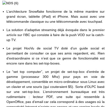
L’architecture Snowflake fonctionne de la même manière sur
grand écran, tablette (iPad) et iPhone. Mais aussi avec une
télécommande classique ou une télécommande avec touchpad.
La solution d’adaptive streaming déjà évoquée dans le
premier
article
sur l’IBC qui consiste à faire de la push VOD sur la catch-
up TV.
Le projet HooVu de social TV doté d’un guide social et
permettant de consulter ce que ses amis regardent, etc. Rien
d’extraordinaire si ce n’est que ce genre de fonctionnalité est
encore rare dans les set-top-boxes.
Le “set top computer”, un projet de set-top-box d’entrée de
gamme (processeur 300 Mhz) pour pays en voie de
développement, convertible en micro-ordinateur sous Linux avec
un clavier et une souris (qui couteraient $5). Sorte d’OLPC basé
sur une set-top-box. L’environnement bureautique est très
rudimentaire : lecteur PDF, une suite qui ressemble à
OpenOffice, pas d’email car cela correspond à des usages où la
connectivité Internet n’existe pas encore et une version locale de