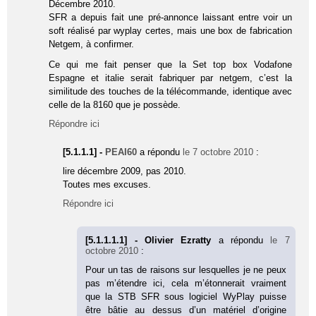
Décembre 2010.
SFR a depuis fait une pré-annonce laissant entre voir un
soft réalisé par wyplay certes, mais une box de fabrication
Netgem, à confirmer.
Ce qui me fait penser que la Set top box Vodafone
Espagne et italie serait fabriquer par netgem, c’est la
similitude des touches de la télécommande, identique avec
celle de la 8160 que je possède.
Répondre ici
[5.1.1.1] -
PEAI60
a répondu
le 7 octobre 2010
:
lire décembre 2009, pas 2010.
Toutes mes excuses.
Répondre ici
[5.1.1.1.1] - Olivier Ezratty
a répondu
le 7
octobre 2010
:
Pour un tas de raisons sur lesquelles je ne peux
pas m’étendre ici, cela m’étonnerait vraiment
que la STB SFR sous logiciel WyPlay puisse
être bâtie au dessus d’un matériel d’origine