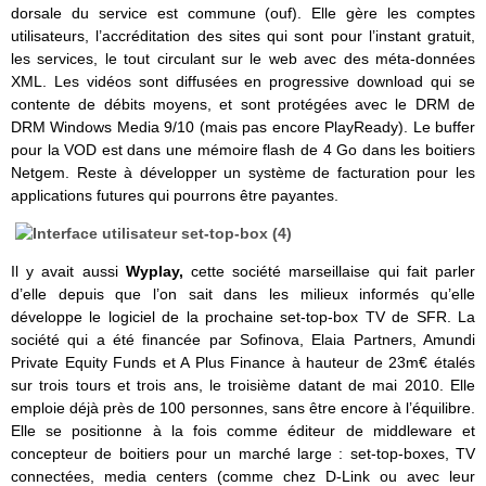
dorsale du service est commune (ouf). Elle gère les comptes
utilisateurs, l’accréditation des sites qui sont pour l’instant gratuit,
les services, le tout circulant sur le web avec des méta-données
XML. Les vidéos sont diffusées en progressive download qui se
contente de débits moyens, et sont protégées avec le DRM de
DRM Windows Media 9/10 (mais pas encore PlayReady). Le buffer
pour la VOD est dans une mémoire flash de 4 Go dans les boitiers
Netgem. Reste à développer un système de facturation pour les
applications futures qui pourrons être payantes.
Il y avait aussi
Wyplay,
cette société marseillaise qui fait parler
d’elle depuis que l’on sait dans les milieux informés qu’elle
développe le logiciel de la prochaine set-top-box TV de SFR. La
société qui a été financée par Sofinova, Elaia Partners, Amundi
Private Equity Funds et A Plus Finance à hauteur de 23m€ étalés
sur trois tours et trois ans, le troisième datant de mai 2010. Elle
emploie déjà près de 100 personnes, sans être encore à l’équilibre.
Elle se positionne à la fois comme éditeur de middleware et
concepteur de boitiers pour un marché large : set-top-boxes, TV
connectées, media centers (comme chez D-Link ou avec leur