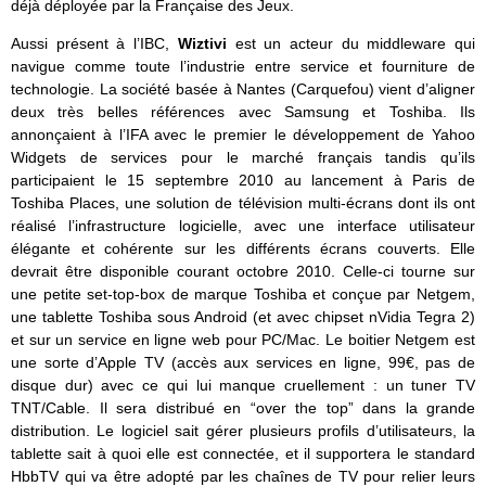
déjà déployée par la Française des Jeux.
Aussi présent à l’IBC,
Wiztivi
est un acteur du middleware qui
navigue comme toute l’industrie entre service et fourniture de
technologie. La société basée à Nantes (Carquefou) vient d’aligner
deux très belles références avec Samsung et Toshiba. Ils
annonçaient à l’IFA avec le premier le développement de Yahoo
Widgets de services pour le marché français tandis qu’ils
participaient le 15 septembre 2010 au lancement à Paris de
Toshiba Places, une solution de télévision multi-écrans dont ils ont
réalisé l’infrastructure logicielle, avec une interface utilisateur
élégante et cohérente sur les différents écrans couverts. Elle
devrait être disponible courant octobre 2010. Celle-ci tourne sur
une petite set-top-box de marque Toshiba et conçue par Netgem,
une tablette Toshiba sous Android (et avec chipset nVidia Tegra 2)
et sur un service en ligne web pour PC/Mac. Le boitier Netgem est
une sorte d’Apple TV (accès aux services en ligne, 99€, pas de
disque dur) avec ce qui lui manque cruellement : un tuner TV
TNT/Cable. Il sera distribué en “over the top” dans la grande
distribution. Le logiciel sait gérer plusieurs profils d’utilisateurs, la
tablette sait à quoi elle est connectée, et il supportera le standard
HbbTV qui va être adopté par les chaînes de TV pour relier leurs