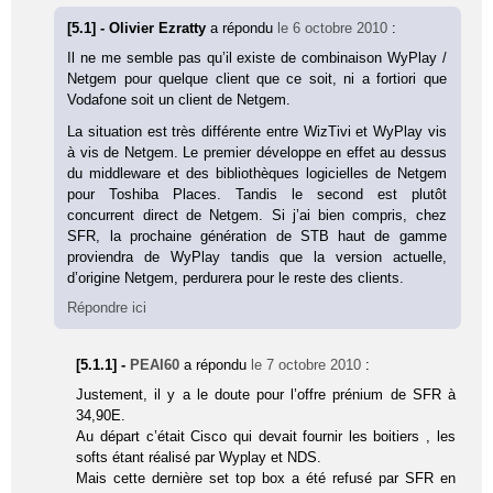
[5.1] - Olivier Ezratty
a répondu
le 6 octobre 2010
:
Il ne me semble pas qu’il existe de combinaison WyPlay /
Netgem pour quelque client que ce soit, ni a fortiori que
Vodafone soit un client de Netgem.
La situation est très différente entre WizTivi et WyPlay vis
à vis de Netgem. Le premier développe en effet au dessus
du middleware et des bibliothèques logicielles de Netgem
pour Toshiba Places. Tandis le second est plutôt
concurrent direct de Netgem. Si j’ai bien compris, chez
SFR, la prochaine génération de STB haut de gamme
proviendra de WyPlay tandis que la version actuelle,
d’origine Netgem, perdurera pour le reste des clients.
Répondre ici
[5.1.1] -
PEAI60
a répondu
le 7 octobre 2010
:
Justement, il y a le doute pour l’offre prénium de SFR à
34,90E.
Au départ c’était Cisco qui devait fournir les boitiers , les
softs étant réalisé par Wyplay et NDS.
Mais cette dernière set top box a été refusé par SFR en