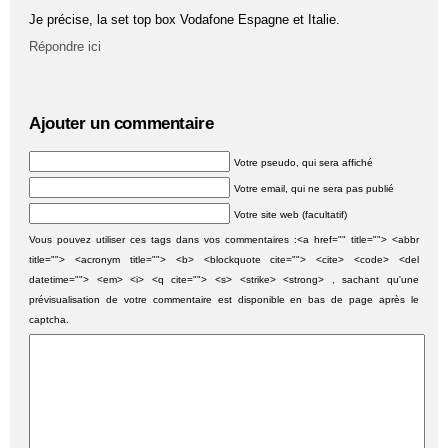
Je précise, la set top box Vodafone Espagne et Italie.
Répondre ici
Ajouter un commentaire
Votre pseudo, qui sera affiché
Votre email, qui ne sera pas publié
Votre site web (facultatif)
Vous pouvez utiliser ces tags dans vos commentaires :<a href="" title=""> <abbr
title=""> <acronym title=""> <b> <blockquote cite=""> <cite> <code> <del
datetime=""> <em> <i> <q cite=""> <s> <strike> <strong> , sachant qu'une
prévisualisation de votre commentaire est disponible en bas de page après le
captcha.