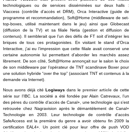
technologiques ou de services disséminées sur deux halls :
Viaccess (contrôle d’accès et DRM), Orca Interactive (guide de
programme et recommandation), Soft@Home (middleware de set-
top-boxes, utilisé maintenant dans le jeu) ainsi que Globecast
(diffusion de la TV) et sa filiale Netia (gestion et diffusion de
contenus). Il semblerait que l’un des défis de FT soit d’intégrer les
briques de tous ces protagonistes. En visitant le stand d’Orca
Interactive, j’ai eu l’impression que cette filiale avait conservé une
certaine autonomie lui permettant d’aborder les marchés assez
librement. De son côté, Soft@Home annonçait sur le salon le choix
de son middleware par l’opérateur de TNT scandinave Boxer pour
une solution hybride “over the top” (associant TNT et contenus à la
demande via Internet).
Nous avons déjà cité
Logiways
dans le
premier article
de cette
série sur l’IBC. La société a été fondée par Alain Catrevaux, l’un
des pères du contrôle d’accès de Canal+, une technologie qui s’est
retrouvée chez Nagravision après le démantèlement de Canal+
Technologie en 2003. Leur technologie de contrôle d’accès
SafeAccess est la première du genre a avoir obtenu fin 2009 la
certification EAL4+. Un point clé pour leur offre de push VOD