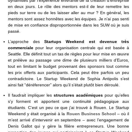
dynamisés par l’expérience enivrante de la création d’entreprise
en deux jours. Le rôle des mentors est-il de leur remettre les
pieds sur terre ou de les laisser aller au mur ? En général, les
mentors sont assez honnêtes avec les équipes. Je n’ai pas senti
de mise en confiance disproportionnée dans les SUW où je suis
passé.
L’approche des
Startups Weekend est devenue très
commerciale
pour leur organisation centrale qui est basée à
Seattle. Elle définit tout un tas de règles pour leur mise en œuvre
et prélève au passage une dime de plusieurs milliers d’Euros,
tout en limitant le budget provenant des sponsors tout comme
les prix offerts aux participants. Cela peut être parfois un peu
contradictoire. Le Startup Weekend de Sophia Antipolis s’est
ainsi fait “déréferencer” alors qu’il s’était plutôt bien déroulé.
Il faudrait impliquer les
structures académiques
pour qu’elles
s’y forment et apportent une continuité pédagogique aux
étudiants. C’est un peu ce que j’ai trouvé à Rouen. Le Startup
Weekend y était organisé à la
Rouen Business School
– où il
m’est arrivé d’intervenir en septembre – avec l’engagement de
Denis Gallot qui y gère la filière entrepreneurs. Une bonne