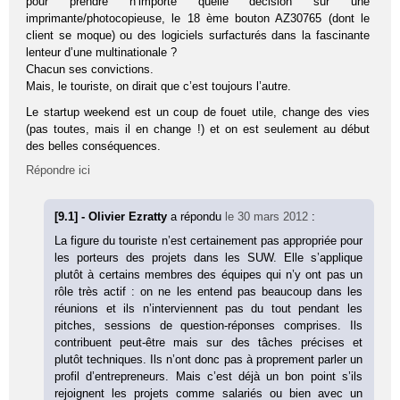
pour prendre n’importe quelle décision sur une
imprimante/photocopieuse, le 18 ème bouton AZ30765 (dont le
client se moque) ou des logiciels surfacturés dans la fascinante
lenteur d’une multinationale ?
Chacun ses convictions.
Mais, le touriste, on dirait que c’est toujours l’autre.
Le startup weekend est un coup de fouet utile, change des vies
(pas toutes, mais il en change !) et on est seulement au début
des belles conséquences.
Répondre ici
[9.1] - Olivier Ezratty
a répondu
le 30 mars 2012
:
La figure du touriste n’est certainement pas appropriée pour
les porteurs des projets dans les SUW. Elle s’applique
plutôt à certains membres des équipes qui n’y ont pas un
rôle très actif : on ne les entend pas beaucoup dans les
réunions et ils n’interviennent pas du tout pendant les
pitches, sessions de question-réponses comprises. Ils
contribuent peut-être mais sur des tâches précises et
plutôt techniques. Ils n’ont donc pas à proprement parler un
profil d’entrepreneurs. Mais c’est déjà un bon point s’ils
rejoignent les projets comme salariés ou bien avec un