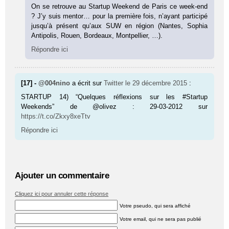
On se retrouve au Startup Weekend de Paris ce week-end
? J’y suis mentor… pour la première fois, n’ayant participé
jusqu’à présent qu’aux SUW en région (Nantes, Sophia
Antipolis, Rouen, Bordeaux, Montpellier, …).
Répondre ici
[17] -
@004nino
a écrit sur
Twitter
le 29 décembre 2015
:
STARTUP 14) “Quelques réflexions sur les #Startup
Weekends” de @olivez : 29-03-2012 sur
https://t.co/Zkxy8xeTtv
Répondre ici
Ajouter un commentaire
Cliquez ici pour annuler cette réponse
Votre pseudo, qui sera affiché
Votre email, qui ne sera pas publié