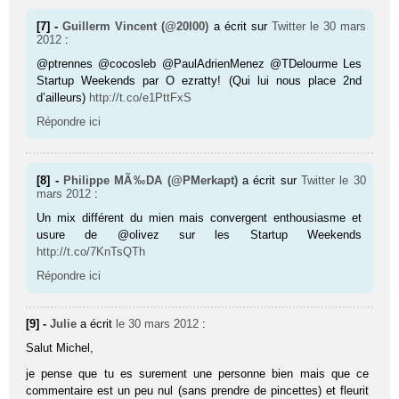
[7] -
Guillerm Vincent (@20I00)
a écrit sur
Twitter
le 30 mars
2012
:
@ptrennes @cocosleb @PaulAdrienMenez @TDelourme Les
Startup Weekends par O ezratty! (Qui lui nous place 2nd
d’ailleurs)
http://t.co/e1PttFxS
Répondre ici
[8] -
Philippe MÃ‰DA (@PMerkapt)
a écrit sur
Twitter
le 30
mars 2012
:
Un mix différent du mien mais convergent enthousiasme et
usure de @olivez sur les Startup Weekends
http://t.co/7KnTsQTh
Répondre ici
[9] -
Julie
a écrit
le 30 mars 2012
:
Salut Michel,
je pense que tu es surement une personne bien mais que ce
commentaire est un peu nul (sans prendre de pincettes) et fleurit