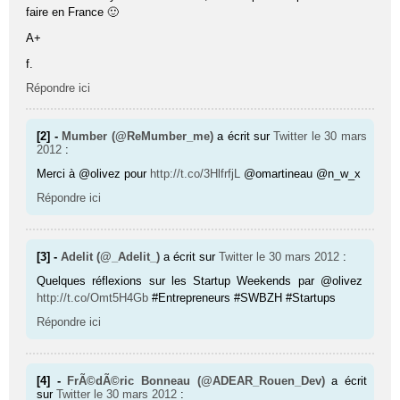
faire en France 🙂
A+
f.
Répondre ici
[2] -
Mumber (@ReMumber_me)
a écrit sur
Twitter
le 30 mars
2012
:
Merci à @olivez pour
http://t.co/3HlfrfjL
@omartineau @n_w_x
Répondre ici
[3] -
Adelit (@_Adelit_)
a écrit sur
Twitter
le 30 mars 2012
:
Quelques réflexions sur les Startup Weekends par @olivez
http://t.co/Omt5H4Gb
#Entrepreneurs #SWBZH #Startups
Répondre ici
[4] -
FrÃ©dÃ©ric Bonneau (@ADEAR_Rouen_Dev)
a écrit
sur
Twitter
le 30 mars 2012
: