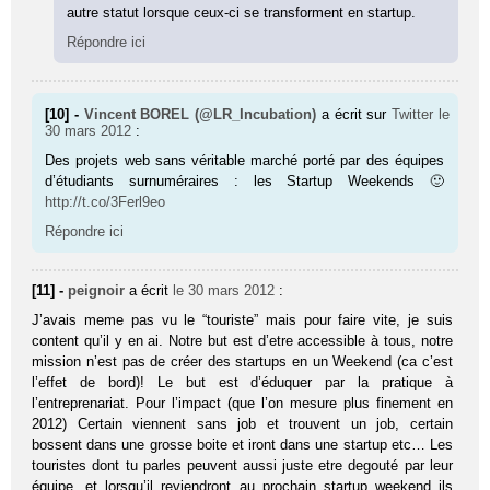
autre statut lorsque ceux-ci se transforment en startup.
Répondre ici
[10] -
Vincent BOREL (@LR_Incubation)
a écrit sur
Twitter
le
30 mars 2012
:
Des projets web sans véri­table marché porté par des équipes
d’étudiants surnuméraires : les Startup Weekends 🙂
http://t.co/3Ferl9eo
Répondre ici
[11] -
peignoir
a écrit
le 30 mars 2012
:
J’avais meme pas vu le “touriste” mais pour faire vite, je suis
content qu’il y en ai. Notre but est d’etre accessible à tous, notre
mission n’est pas de créer des startups en un Weekend (ca c’est
l’effet de bord)! Le but est d’éduquer par la pratique à
l’entreprenariat. Pour l’impact (que l’on mesure plus finement en
2012) Certain viennent sans job et trouvent un job, certain
bossent dans une grosse boite et iront dans une startup etc… Les
touristes dont tu parles peuvent aussi juste etre degouté par leur
équipe, et lorsqu’il reviendront au prochain startup weekend ils