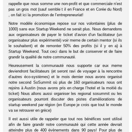
rappelle que nous somme une non-profit et que commerciale n’est
pas un gros mot (sauf semble t il en France et en Corée du Nord)
, on fait ici la promotion de l’entrepreneuriat!
Notre modèle économique repose sur nos volontaires (plus de
1000) sans eux Startup Weekend ne serait plus. Nous demandons
aux organisateurs de payer le ticket d’avion d’un facilitateur (un
organisateur plus expérimenté) voir meme de certain mentor (si ils
le souhaitent) et de remonter 50% des profits (si il y en a) à
Startup Weekend. Tout ceci dans le but de conserver et de faire
grandir la qualité de notre communauté.
Heureusement la communauté nous supporte car eux meme
deviendront facilitateurs (et seront ravi de voyager à la rencontre
d’autres éco-systèmes) et le mois dernier nous avons organisé
notre second SoSummit où plus de 160 organisateurs nous ont
rejoins à Austin (nous avons pris en charge l’hotel et la moitié du
ticket) Nous allons aussi organiser les regional sosummit ou les
organisateurs pourront discuter des pistes d’améliorations de
startup weekend par région (en Europe je crois que tout le monde
va se retrouver en grèce)
Il est aussi utile de rappeler que tout nos bénéfices sont utilisé
afin de faire grandir notre communauté qui cette année devrait
atteindre plus de 400 évènements dans 90 pays! Pour plus de