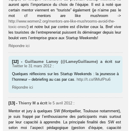
auront apris l’importance du choix de l’équipe. Il est à noté que
certain mentor viennent en “touriste” également (je n’aime pas le
mot cf mentors are like mushroom ->
http://www.women2.org/mentors-are-like-mushrooms-avoid-the-
toxic-ones/
) et notre but par contre est d’éviter ceux la. Bref vive
les touristes de l’entrepreneriat puissent ils déménager depuis leur
boulot vers l’entreprise grace aux Startup Weekends!
Répondre ici
[12] -
Guillaume Lamey (@LameyGuillaume)
a écrit sur
Twitter
le 31 mars 2012
:
Quelques réflexions sur les Startup Weekends : la jeunesse à
l’honneur – debriefing au cas par cas.
http://t.co/9MufPtu6
Répondre ici
[13] -
Thierry M
a écrit
le 5 avril 2012
:
Mentor et jury à quelques SW (Montpellier, Toulouse notamment),
je suis frappé par l’enthousiasme des participants mais surtout
par leur capacité à apprendre. La principale finalité des SW est
selon moi l’aspect pédagogique (gestion d’équipe, capacité