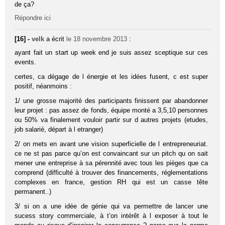
de ça?
Répondre ici
[16] -
velk
a écrit
le 18 novembre 2013
:
ayant fait un start up week end je suis assez sceptique sur ces
events.
certes, ca dégage de l énergie et les idées fusent, c est super
positif, néanmoins :
1/ une grosse majorité des participants finissent par abandonner
leur projet : pas assez de fonds, équipe monté a 3,5,10 personnes
ou 50% va finalement vouloir partir sur d autres projets (etudes,
job salarié, départ à l etranger)
2/ on mets en avant une vision superficielle de l entrepreneuriat.
ce ne st pas parce qu’on est convaincant sur un pitch qu on sait
mener une entreprise à sa pérennité avec tous les pièges que ca
comprend (difficulté à trouver des financements, réglementations
complexes en france, gestion RH qui est un casse tête
permanent..)
3/ si on a une idée de génie qui va permettre de lancer une
sucess story commerciale, à t’on intérêt à l exposer à tout le