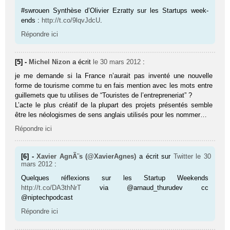
#swrouen Synthèse d’Olivier Ezratty sur les Startups week-
ends :
http://t.co/9lqvJdcU
.
Répondre ici
[5] -
Michel Nizon
a écrit
le 30 mars 2012
:
je me demande si la France n’aurait pas inventé une nouvelle
forme de tourisme comme tu en fais mention avec les mots entre
guillemets que tu utilises de “Touristes de l’entrepreneriat” ?
L’acte le plus créatif de la plupart des projets présentés semble
être les néologismes de sens anglais utilisés pour les nommer…
Répondre ici
[6] -
Xavier AgnÃ¨s (@XavierAgnes)
a écrit sur
Twitter
le 30
mars 2012
:
Quelques réflexions sur les Startup Weekends
http://t.co/DA3thNrT
via @arnaud_thurudev cc
@niptechpodcast
Répondre ici