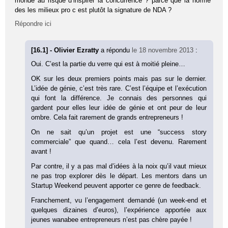
monde au risque d’inspirer la concurrence ? parce que la norme
des les milieux pro c est plutôt la signature de NDA ?
Répondre ici
[16.1] - Olivier Ezratty
a répondu
le 18 novembre 2013
:
Oui. C’est la partie du verre qui est à moitié pleine…
OK sur les deux premiers points mais pas sur le dernier.
L’idée de génie, c’est très rare. C’est l’équipe et l’exécution
qui font la différence. Je connais des personnes qui
gardent pour elles leur idée de génie et ont peur de leur
ombre. Cela fait rarement de grands entrepreneurs !
On ne sait qu’un projet est une “success story
commerciale” que quand… cela l’est devenu. Rarement
avant !
Par contre, il y a pas mal d’idées à la noix qu’il vaut mieux
ne pas trop explorer dès le départ. Les mentors dans un
Startup Weekend peuvent apporter ce genre de feedback.
Franchement, vu l’engagement demandé (un week-end et
quelques dizaines d’euros), l’expérience apportée aux
jeunes wanabee entrepreneurs n’est pas chère payée !