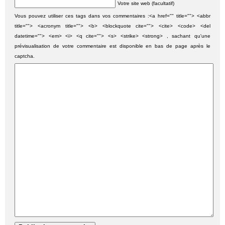
Votre site web (facultatif)
Vous pouvez utiliser ces tags dans vos commentaires :<a href="" title=""> <abbr
title=""> <acronym title=""> <b> <blockquote cite=""> <cite> <code> <del
datetime=""> <em> <i> <q cite=""> <s> <strike> <strong> , sachant qu'une
prévisualisation de votre commentaire est disponible en bas de page après le
captcha.