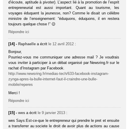
d’écoute, aptitude à pivoter). L’aspect lié à la promotion de l’esprit
entrepreneurial est aussi important. Quant au tourisme, les
voyages éduquent la jeunesse, non? Comme le disait un célèbre
ministre de l’enseignement: “éduquons, éduquons, il en restera
toujours quelque chose !” 😉
Répondre ici
[14] -
Raphaelle
a écrit
le 12 avril 2012
:
Bonjour,
Pourriez-vous me communiquer une adresse mail ? Je voudrais
vous inviter à participer à un débat organisé par Newsring.fr sur le
rachat d’Instagram par Facebook.
http://www.newsring.fr/medias-tech/633-facebook-instagram-
zynga-apres-la-bulle-internet-faut-il-craindre-une-bulle-
mobile/reperes
Merci !
Répondre ici
[15] -
wes
a écrit
le 9 janvier 2013
:
wes Says:Est-ce-que le entrepreneur qui prendre le pret et ensuite
a transferrer au societe le droit de avoir plus de actions au cause