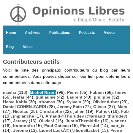
Home
Archives
Publications
Podcasts
Videos
Blog
About
Contributeurs actifs
Voici la liste des principaux contributeurs du blog par leurs
commentaires. Vous pouvez cliquer sur leur lien pour obtenir leurs
commentaires dans cette page :
macha
(113),
Michel Nizon
(96),
Pierre
(85),
Fabien
(66),
herve
(66),
leafar
(44),
guillaume
(42),
Laurent
(40),
philippe
(32),
Herve Kabla
(30),
rthomas
(30),
Sylvain
(29),
Olivier Auber
(29),
Daniel COHEN-ZARDI
(28),
Jeremy Fain
(27),
Olivier
(27),
Marc
(27),
Nicolas
(25),
Christophe
(22),
julien
(19),
Patrick
(19),
Fab
(19),
jmplanche
(17),
Arnaud@Thurudev (@arnaud_thurudev)
(17),
Jeremy
(16),
OlivierJ
(16),
JustinThemiddle
(16),
vicnent
(16),
bobonofx
(15),
Paul Gateau
(15),
Pierre Jol
(14),
patr_ix
(14),
Jerome
(13),
Lionel LaskÃ© (@lionellaske)
(13),
Pierre