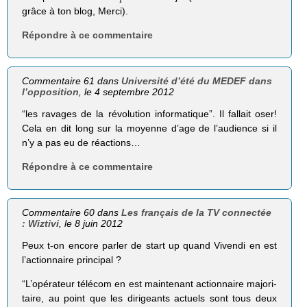
grâce à ton blog, Merci).
Répondre à ce commentaire
Commentaire 61 dans
Université d’été du MEDEF dans
l’opposition
, le 4 septembre 2012
“les ravages de la révo­lu­tion infor­ma­tique”. Il fallait oser!
Cela en dit long sur la moyenne d’age de l’audience si il
n’y a pas eu de réactions…
Répondre à ce commentaire
Commentaire 60 dans
Les français de la TV connectée
: Wiztivi
, le 8 juin 2012
Peux t-on encore parler de start up quand Vivendi en est
l’actionnaire principal ?
“L’opérateur télé­com en est main­te­nant action­naire majo­ri­
taire, au point que les diri­geants actuels sont tous deux