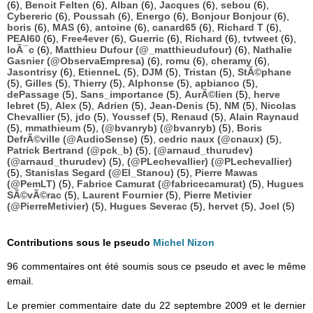
(6),
Benoit Felten
(6),
Alban
(6),
Jacques
(6),
sebou
(6),
Cybereric
(6),
Poussah
(6),
Energo
(6),
Bonjour Bonjour
(6),
boris
(6),
MAS
(6),
antoine
(6),
canard65
(6),
Richard T
(6),
PEAI60
(6),
Free4ever
(6),
Guerric
(6),
Richard
(6),
tvtweet
(6),
loÃ¯c
(6),
Matthieu Dufour (@_matthieudufour)
(6),
Nathalie
Gasnier (@ObservaEmpresa)
(6),
romu
(6),
cheramy
(6),
Jasontrisy
(6),
EtienneL
(5),
DJM
(5),
Tristan
(5),
StÃ©phane
(5),
Gilles
(5),
Thierry
(5),
Alphonse
(5),
apbianco
(5),
dePassage
(5),
Sans_importance
(5),
AurÃ©lien
(5),
herve
lebret
(5),
Alex
(5),
Adrien
(5),
Jean-Denis
(5),
NM
(5),
Nicolas
Chevallier
(5),
jdo
(5),
Youssef
(5),
Renaud
(5),
Alain Raynaud
(5),
mmathieum
(5),
(@bvanryb) (@bvanryb)
(5),
Boris
DefrÃ©ville (@AudioSense)
(5),
cedric naux (@cnaux)
(5),
Patrick Bertrand (@pck_b)
(5),
(@arnaud_thurudev)
(@arnaud_thurudev)
(5),
(@PLechevallier) (@PLechevallier)
(5),
Stanislas Segard (@El_Stanou)
(5),
Pierre Mawas
(@PemLT)
(5),
Fabrice Camurat (@fabricecamurat)
(5),
Hugues
SÃ©vÃ©rac
(5),
Laurent Fournier
(5),
Pierre Metivier
(@PierreMetivier)
(5),
Hugues Severac
(5),
hervet
(5),
Joel
(5)
Contributions sous le pseudo
Michel Nizon
96 commentaires ont été soumis sous ce pseudo et avec le même
email.
Le premier commentaire date du 22 septembre 2009 et le dernier