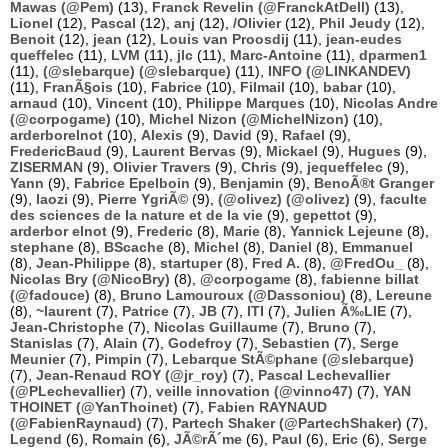
Mawas (@Pem)
(13),
Franck Revelin (@FranckAtDell)
(13),
Lionel
(12),
Pascal
(12),
anj
(12),
/Olivier
(12),
Phil Jeudy
(12),
Benoit
(12),
jean
(12),
Louis van Proosdij
(11),
jean-eudes
queffelec
(11),
LVM
(11),
jlc
(11),
Marc-Antoine
(11),
dparmen1
(11),
(@slebarque) (@slebarque)
(11),
INFO (@LINKANDEV)
(11),
FranÃ§ois
(10),
Fabrice
(10),
Filmail
(10),
babar
(10),
arnaud
(10),
Vincent
(10),
Philippe Marques
(10),
Nicolas Andre
(@corpogame)
(10),
Michel Nizon (@MichelNizon)
(10),
arderborelnot
(10),
Alexis
(9),
David
(9),
Rafael
(9),
FredericBaud
(9),
Laurent Bervas
(9),
Mickael
(9),
Hugues
(9),
ZISERMAN
(9),
Olivier Travers
(9),
Chris
(9),
jequeffelec
(9),
Yann
(9),
Fabrice Epelboin
(9),
Benjamin
(9),
BenoÃ®t Granger
(9),
laozi
(9),
Pierre YgriÃ©
(9),
(@olivez) (@olivez)
(9),
faculte
des sciences de la nature et de la vie
(9),
gepettot
(9),
arderbor elnot
(9),
Frederic
(8),
Marie
(8),
Yannick Lejeune
(8),
stephane
(8),
BScache
(8),
Michel
(8),
Daniel
(8),
Emmanuel
(8),
Jean-Philippe
(8),
startuper
(8),
Fred A.
(8),
@FredOu_
(8),
Nicolas Bry (@NicoBry)
(8),
@corpogame
(8),
fabienne billat
(@fadouce)
(8),
Bruno Lamouroux (@Dassoniou)
(8),
Lereune
(8),
~laurent
(7),
Patrice
(7),
JB
(7),
ITI
(7),
Julien Ã‰LIE
(7),
Jean-Christophe
(7),
Nicolas Guillaume
(7),
Bruno
(7),
Stanislas
(7),
Alain
(7),
Godefroy
(7),
Sebastien
(7),
Serge
Meunier
(7),
Pimpin
(7),
Lebarque StÃ©phane (@slebarque)
(7),
Jean-Renaud ROY (@jr_roy)
(7),
Pascal Lechevallier
(@PLechevallier)
(7),
veille innovation (@vinno47)
(7),
YAN
THOINET (@YanThoinet)
(7),
Fabien RAYNAUD
(@FabienRaynaud)
(7),
Partech Shaker (@PartechShaker)
(7),
Legend
(6),
Romain
(6),
JÃ©rÃ´me
(6),
Paul
(6),
Eric
(6),
Serge