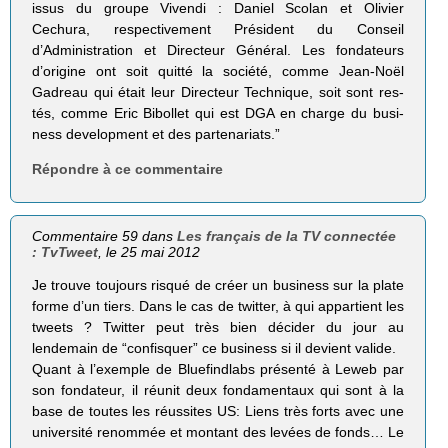
issus du groupe Vivendi : Daniel Sco­lan et Oli­vier
Cechura, res­pec­ti­ve­ment Pré­sident du Conseil
d’Administration et Direc­teur Géné­ral. Les fon­da­teurs
d’origine ont soit quitté la société, comme Jean-Noël
Gadreau qui était leur Direc­teur Tech­nique, soit sont res­
tés, comme Eric Bibol­let qui est DGA en charge du busi­
ness deve­lop­ment et des partenariats.”
Répondre à ce commentaire
Commentaire 59 dans
Les français de la TV connectée
: TvTweet
, le 25 mai 2012
Je trouve toujours risqué de créer un business sur la plate
forme d’un tiers. Dans le cas de twitter, à qui appartient les
tweets ? Twitter peut très bien décider du jour au
lendemain de “confisquer” ce business si il devient valide.
Quant à l’exemple de Bluefindlabs présenté à Leweb par
son fondateur, il réunit deux fondamentaux qui sont à la
base de toutes les réussites US: Liens très forts avec une
université renommée et montant des levées de fonds… Le