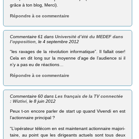
grâce à ton blog, Merci).
Répondre à ce commentaire
Commentaire 61 dans
Université d’été du MEDEF dans
l’opposition
, le 4 septembre 2012
“les ravages de la révo­lu­tion infor­ma­tique”. Il fallait oser!
Cela en dit long sur la moyenne d’age de l’audience si il
n’y a pas eu de réactions…
Répondre à ce commentaire
Commentaire 60 dans
Les français de la TV connectée
: Wiztivi
, le 8 juin 2012
Peux t-on encore parler de start up quand Vivendi en est
l’actionnaire principal ?
“L’opérateur télé­com en est main­te­nant action­naire majo­ri­
taire, au point que les diri­geants actuels sont tous deux