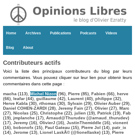
Home
Archives
Publications
Podcasts
Videos
Blog
About
Contributeurs actifs
Voici la liste des principaux contributeurs du blog par leurs
commentaires. Vous pouvez cliquer sur leur lien pour obtenir leurs
commentaires dans cette page :
macha
(113),
Michel Nizon
(96),
Pierre
(85),
Fabien
(66),
herve
(66),
leafar
(44),
guillaume
(42),
Laurent
(40),
philippe
(32),
Herve Kabla
(30),
rthomas
(30),
Sylvain
(29),
Olivier Auber
(29),
Daniel COHEN-ZARDI
(28),
Jeremy Fain
(27),
Olivier
(27),
Marc
(27),
Nicolas
(25),
Christophe
(22),
julien
(19),
Patrick
(19),
Fab
(19),
jmplanche
(17),
Arnaud@Thurudev (@arnaud_thurudev)
(17),
Jeremy
(16),
OlivierJ
(16),
JustinThemiddle
(16),
vicnent
(16),
bobonofx
(15),
Paul Gateau
(15),
Pierre Jol
(14),
patr_ix
(14),
Jerome
(13),
Lionel LaskÃ© (@lionellaske)
(13),
Pierre