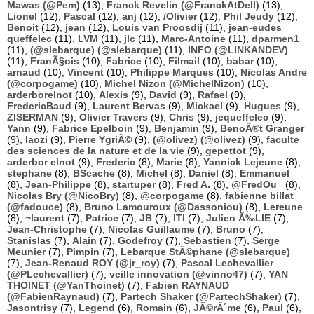
Mawas (@Pem)
(13),
Franck Revelin (@FranckAtDell)
(13),
Lionel
(12),
Pascal
(12),
anj
(12),
/Olivier
(12),
Phil Jeudy
(12),
Benoit
(12),
jean
(12),
Louis van Proosdij
(11),
jean-eudes
queffelec
(11),
LVM
(11),
jlc
(11),
Marc-Antoine
(11),
dparmen1
(11),
(@slebarque) (@slebarque)
(11),
INFO (@LINKANDEV)
(11),
FranÃ§ois
(10),
Fabrice
(10),
Filmail
(10),
babar
(10),
arnaud
(10),
Vincent
(10),
Philippe Marques
(10),
Nicolas Andre
(@corpogame)
(10),
Michel Nizon (@MichelNizon)
(10),
arderborelnot
(10),
Alexis
(9),
David
(9),
Rafael
(9),
FredericBaud
(9),
Laurent Bervas
(9),
Mickael
(9),
Hugues
(9),
ZISERMAN
(9),
Olivier Travers
(9),
Chris
(9),
jequeffelec
(9),
Yann
(9),
Fabrice Epelboin
(9),
Benjamin
(9),
BenoÃ®t Granger
(9),
laozi
(9),
Pierre YgriÃ©
(9),
(@olivez) (@olivez)
(9),
faculte
des sciences de la nature et de la vie
(9),
gepettot
(9),
arderbor elnot
(9),
Frederic
(8),
Marie
(8),
Yannick Lejeune
(8),
stephane
(8),
BScache
(8),
Michel
(8),
Daniel
(8),
Emmanuel
(8),
Jean-Philippe
(8),
startuper
(8),
Fred A.
(8),
@FredOu_
(8),
Nicolas Bry (@NicoBry)
(8),
@corpogame
(8),
fabienne billat
(@fadouce)
(8),
Bruno Lamouroux (@Dassoniou)
(8),
Lereune
(8),
~laurent
(7),
Patrice
(7),
JB
(7),
ITI
(7),
Julien Ã‰LIE
(7),
Jean-Christophe
(7),
Nicolas Guillaume
(7),
Bruno
(7),
Stanislas
(7),
Alain
(7),
Godefroy
(7),
Sebastien
(7),
Serge
Meunier
(7),
Pimpin
(7),
Lebarque StÃ©phane (@slebarque)
(7),
Jean-Renaud ROY (@jr_roy)
(7),
Pascal Lechevallier
(@PLechevallier)
(7),
veille innovation (@vinno47)
(7),
YAN
THOINET (@YanThoinet)
(7),
Fabien RAYNAUD
(@FabienRaynaud)
(7),
Partech Shaker (@PartechShaker)
(7),
Jasontrisy
(7),
Legend
(6),
Romain
(6),
JÃ©rÃ´me
(6),
Paul
(6),