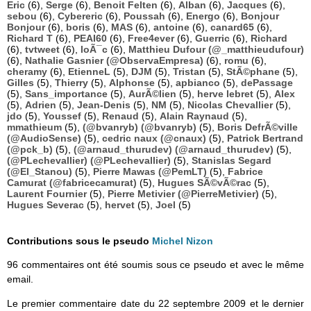
Eric
(6),
Serge
(6),
Benoit Felten
(6),
Alban
(6),
Jacques
(6),
sebou
(6),
Cybereric
(6),
Poussah
(6),
Energo
(6),
Bonjour
Bonjour
(6),
boris
(6),
MAS
(6),
antoine
(6),
canard65
(6),
Richard T
(6),
PEAI60
(6),
Free4ever
(6),
Guerric
(6),
Richard
(6),
tvtweet
(6),
loÃ¯c
(6),
Matthieu Dufour (@_matthieudufour)
(6),
Nathalie Gasnier (@ObservaEmpresa)
(6),
romu
(6),
cheramy
(6),
EtienneL
(5),
DJM
(5),
Tristan
(5),
StÃ©phane
(5),
Gilles
(5),
Thierry
(5),
Alphonse
(5),
apbianco
(5),
dePassage
(5),
Sans_importance
(5),
AurÃ©lien
(5),
herve lebret
(5),
Alex
(5),
Adrien
(5),
Jean-Denis
(5),
NM
(5),
Nicolas Chevallier
(5),
jdo
(5),
Youssef
(5),
Renaud
(5),
Alain Raynaud
(5),
mmathieum
(5),
(@bvanryb) (@bvanryb)
(5),
Boris DefrÃ©ville
(@AudioSense)
(5),
cedric naux (@cnaux)
(5),
Patrick Bertrand
(@pck_b)
(5),
(@arnaud_thurudev) (@arnaud_thurudev)
(5),
(@PLechevallier) (@PLechevallier)
(5),
Stanislas Segard
(@El_Stanou)
(5),
Pierre Mawas (@PemLT)
(5),
Fabrice
Camurat (@fabricecamurat)
(5),
Hugues SÃ©vÃ©rac
(5),
Laurent Fournier
(5),
Pierre Metivier (@PierreMetivier)
(5),
Hugues Severac
(5),
hervet
(5),
Joel
(5)
Contributions sous le pseudo
Michel Nizon
96 commentaires ont été soumis sous ce pseudo et avec le même
email.
Le premier commentaire date du 22 septembre 2009 et le dernier