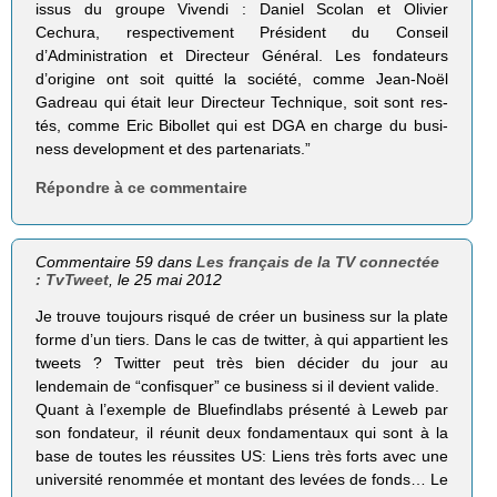
issus du groupe Vivendi : Daniel Sco­lan et Oli­vier
Cechura, res­pec­ti­ve­ment Pré­sident du Conseil
d’Administration et Direc­teur Géné­ral. Les fon­da­teurs
d’origine ont soit quitté la société, comme Jean-Noël
Gadreau qui était leur Direc­teur Tech­nique, soit sont res­
tés, comme Eric Bibol­let qui est DGA en charge du busi­
ness deve­lop­ment et des partenariats.”
Répondre à ce commentaire
Commentaire 59 dans
Les français de la TV connectée
: TvTweet
, le 25 mai 2012
Je trouve toujours risqué de créer un business sur la plate
forme d’un tiers. Dans le cas de twitter, à qui appartient les
tweets ? Twitter peut très bien décider du jour au
lendemain de “confisquer” ce business si il devient valide.
Quant à l’exemple de Bluefindlabs présenté à Leweb par
son fondateur, il réunit deux fondamentaux qui sont à la
base de toutes les réussites US: Liens très forts avec une
université renommée et montant des levées de fonds… Le