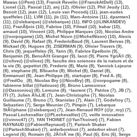
Mawas (@Pem)
(13),
Franck Revelin (@FranckAtDell)
(13),
Lionel
(12),
Pascal
(12),
anj
(12),
/Olivier
(12),
Phil Jeudy
(12),
Benoit
(12),
jean
(12),
Louis van Proosdij
(11),
jean-eudes
queffelec
(11),
LVM
(11),
jlc
(11),
Marc-Antoine
(11),
dparmen1
(11),
(@slebarque) (@slebarque)
(11),
INFO (@LINKANDEV)
(11),
FranÃ§ois
(10),
Fabrice
(10),
Filmail
(10),
babar
(10),
arnaud
(10),
Vincent
(10),
Philippe Marques
(10),
Nicolas Andre
(@corpogame)
(10),
Michel Nizon (@MichelNizon)
(10),
Alexis
(9),
David
(9),
Rafael
(9),
FredericBaud
(9),
Laurent Bervas
(9),
Mickael
(9),
Hugues
(9),
ZISERMAN
(9),
Olivier Travers
(9),
Chris
(9),
jequeffelec
(9),
Yann
(9),
Fabrice Epelboin
(9),
Benjamin
(9),
BenoÃ®t Granger
(9),
laozi
(9),
Pierre YgriÃ©
(9),
(@olivez) (@olivez)
(9),
faculte des sciences de la nature et de
la vie
(9),
gepettot
(9),
Frederic
(8),
Marie
(8),
Yannick Lejeune
(8),
stephane
(8),
BScache
(8),
Michel
(8),
Daniel
(8),
Emmanuel
(8),
Jean-Philippe
(8),
startuper
(8),
Fred A.
(8),
@FredOu_
(8),
Nicolas Bry (@NicoBry)
(8),
@corpogame
(8),
fabienne billat (@fadouce)
(8),
Bruno Lamouroux
(@Dassoniou)
(8),
Lereune
(8),
~laurent
(7),
Patrice
(7),
JB
(7),
ITI
(7),
Julien Ã‰LIE
(7),
Jean-Christophe
(7),
Nicolas
Guillaume
(7),
Bruno
(7),
Stanislas
(7),
Alain
(7),
Godefroy
(7),
Sebastien
(7),
Serge Meunier
(7),
Pimpin
(7),
Lebarque
StÃ©phane (@slebarque)
(7),
Jean-Renaud ROY (@jr_roy)
(7),
Pascal Lechevallier (@PLechevallier)
(7),
veille innovation
(@vinno47)
(7),
YAN THOINET (@YanThoinet)
(7),
Fabien
RAYNAUD (@FabienRaynaud)
(7),
Partech Shaker
(@PartechShaker)
(7),
arderborelnot
(7),
arderbor elnot
(7),
Legend
(6),
Romain
(6),
JÃ©rÃ´me
(6),
Paul
(6),
Eric
(6),
Serge