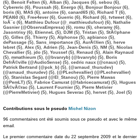
(6),
Benoit Felten
(6),
Alban
(6),
Jacques
(6),
sebou
(6),
Cybereric
(6),
Poussah
(6),
Energo
(6),
Bonjour Bonjour
(6),
boris
(6),
MAS
(6),
antoine
(6),
canard65
(6),
Richard T
(6),
PEAI60
(6),
Free4ever
(6),
Guerric
(6),
Richard
(6),
tvtweet
(6),
loÃ¯c
(6),
Matthieu Dufour (@_matthieudufour)
(6),
Nathalie
Gasnier (@ObservaEmpresa)
(6),
romu
(6),
cheramy
(6),
Jasontrisy
(6),
EtienneL
(5),
DJM
(5),
Tristan
(5),
StÃ©phane
(5),
Gilles
(5),
Thierry
(5),
Alphonse
(5),
apbianco
(5),
dePassage
(5),
Sans_importance
(5),
AurÃ©lien
(5),
herve
lebret
(5),
Alex
(5),
Adrien
(5),
Jean-Denis
(5),
NM
(5),
Nicolas
Chevallier
(5),
jdo
(5),
Youssef
(5),
Renaud
(5),
Alain Raynaud
(5),
mmathieum
(5),
(@bvanryb) (@bvanryb)
(5),
Boris
DefrÃ©ville (@AudioSense)
(5),
cedric naux (@cnaux)
(5),
Patrick Bertrand (@pck_b)
(5),
(@arnaud_thurudev)
(@arnaud_thurudev)
(5),
(@PLechevallier) (@PLechevallier)
(5),
Stanislas Segard (@El_Stanou)
(5),
Pierre Mawas
(@PemLT)
(5),
Fabrice Camurat (@fabricecamurat)
(5),
Hugues
SÃ©vÃ©rac
(5),
Laurent Fournier
(5),
Pierre Metivier
(@PierreMetivier)
(5),
Hugues Severac
(5),
hervet
(5),
Joel
(5)
Contributions sous le pseudo
Michel Nizon
96 commentaires ont été soumis sous ce pseudo et avec le même
email.
Le premier commentaire date du 22 septembre 2009 et le dernier