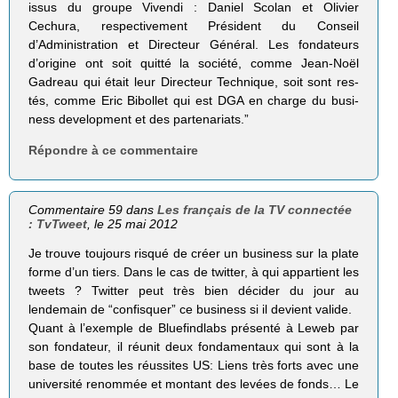
issus du groupe Vivendi : Daniel Sco­lan et Oli­vier
Cechura, res­pec­ti­ve­ment Pré­sident du Conseil
d’Administration et Direc­teur Géné­ral. Les fon­da­teurs
d’origine ont soit quitté la société, comme Jean-Noël
Gadreau qui était leur Direc­teur Tech­nique, soit sont res­
tés, comme Eric Bibol­let qui est DGA en charge du busi­
ness deve­lop­ment et des partenariats.”
Répondre à ce commentaire
Commentaire 59 dans
Les français de la TV connectée
: TvTweet
, le 25 mai 2012
Je trouve toujours risqué de créer un business sur la plate
forme d’un tiers. Dans le cas de twitter, à qui appartient les
tweets ? Twitter peut très bien décider du jour au
lendemain de “confisquer” ce business si il devient valide.
Quant à l’exemple de Bluefindlabs présenté à Leweb par
son fondateur, il réunit deux fondamentaux qui sont à la
base de toutes les réussites US: Liens très forts avec une
université renommée et montant des levées de fonds… Le