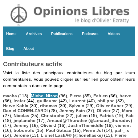
Home
Archives
Publications
Podcasts
Videos
Blog
About
Contributeurs actifs
Voici la liste des principaux contributeurs du blog par leurs
commentaires. Vous pouvez cliquer sur leur lien pour obtenir leurs
commentaires dans cette page :
macha
(113),
Michel Nizon
(96),
Pierre
(85),
Fabien
(66),
herve
(66),
leafar
(44),
guillaume
(42),
Laurent
(40),
philippe
(32),
Herve Kabla
(30),
rthomas
(30),
Sylvain
(29),
Olivier Auber
(29),
Daniel COHEN-ZARDI
(28),
Jeremy Fain
(27),
Olivier
(27),
Marc
(27),
Nicolas
(25),
Christophe
(22),
julien
(19),
Patrick
(19),
Fab
(19),
jmplanche
(17),
Arnaud@Thurudev (@arnaud_thurudev)
(17),
Jeremy
(16),
OlivierJ
(16),
JustinThemiddle
(16),
vicnent
(16),
bobonofx
(15),
Paul Gateau
(15),
Pierre Jol
(14),
patr_ix
(14),
Jerome
(13),
Lionel LaskÃ© (@lionellaske)
(13),
Pierre