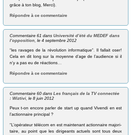
grâce à ton blog, Merci).
Répondre à ce commentaire
Commentaire 61 dans
Université d’été du MEDEF dans
l’opposition
, le 4 septembre 2012
“les ravages de la révo­lu­tion infor­ma­tique”. Il fallait oser!
Cela en dit long sur la moyenne d’age de l’audience si il
n’y a pas eu de réactions…
Répondre à ce commentaire
Commentaire 60 dans
Les français de la TV connectée
: Wiztivi
, le 8 juin 2012
Peux t-on encore parler de start up quand Vivendi en est
l’actionnaire principal ?
“L’opérateur télé­com en est main­te­nant action­naire majo­ri­
taire, au point que les diri­geants actuels sont tous deux