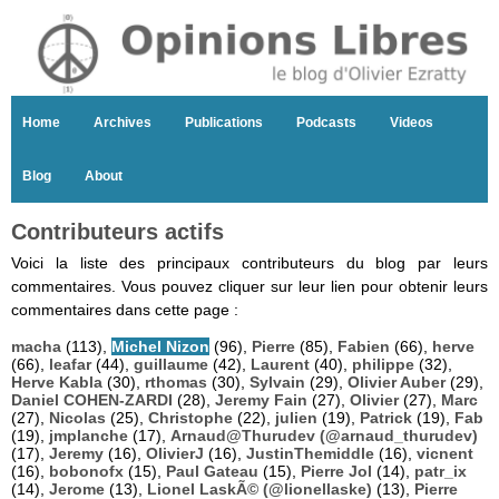
Home
Archives
Publications
Podcasts
Videos
Blog
About
Contributeurs actifs
Voici la liste des principaux contributeurs du blog par leurs
commentaires. Vous pouvez cliquer sur leur lien pour obtenir leurs
commentaires dans cette page :
macha
(113),
Michel Nizon
(96),
Pierre
(85),
Fabien
(66),
herve
(66),
leafar
(44),
guillaume
(42),
Laurent
(40),
philippe
(32),
Herve Kabla
(30),
rthomas
(30),
Sylvain
(29),
Olivier Auber
(29),
Daniel COHEN-ZARDI
(28),
Jeremy Fain
(27),
Olivier
(27),
Marc
(27),
Nicolas
(25),
Christophe
(22),
julien
(19),
Patrick
(19),
Fab
(19),
jmplanche
(17),
Arnaud@Thurudev (@arnaud_thurudev)
(17),
Jeremy
(16),
OlivierJ
(16),
JustinThemiddle
(16),
vicnent
(16),
bobonofx
(15),
Paul Gateau
(15),
Pierre Jol
(14),
patr_ix
(14),
Jerome
(13),
Lionel LaskÃ© (@lionellaske)
(13),
Pierre