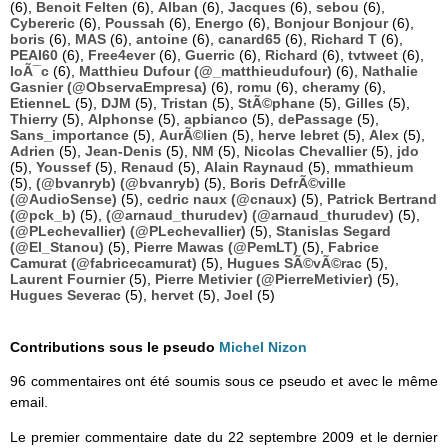
(6),
Benoit Felten
(6),
Alban
(6),
Jacques
(6),
sebou
(6),
Cybereric
(6),
Poussah
(6),
Energo
(6),
Bonjour Bonjour
(6),
boris
(6),
MAS
(6),
antoine
(6),
canard65
(6),
Richard T
(6),
PEAI60
(6),
Free4ever
(6),
Guerric
(6),
Richard
(6),
tvtweet
(6),
loÃ¯c
(6),
Matthieu Dufour (@_matthieudufour)
(6),
Nathalie
Gasnier (@ObservaEmpresa)
(6),
romu
(6),
cheramy
(6),
EtienneL
(5),
DJM
(5),
Tristan
(5),
StÃ©phane
(5),
Gilles
(5),
Thierry
(5),
Alphonse
(5),
apbianco
(5),
dePassage
(5),
Sans_importance
(5),
AurÃ©lien
(5),
herve lebret
(5),
Alex
(5),
Adrien
(5),
Jean-Denis
(5),
NM
(5),
Nicolas Chevallier
(5),
jdo
(5),
Youssef
(5),
Renaud
(5),
Alain Raynaud
(5),
mmathieum
(5),
(@bvanryb) (@bvanryb)
(5),
Boris DefrÃ©ville
(@AudioSense)
(5),
cedric naux (@cnaux)
(5),
Patrick Bertrand
(@pck_b)
(5),
(@arnaud_thurudev) (@arnaud_thurudev)
(5),
(@PLechevallier) (@PLechevallier)
(5),
Stanislas Segard
(@El_Stanou)
(5),
Pierre Mawas (@PemLT)
(5),
Fabrice
Camurat (@fabricecamurat)
(5),
Hugues SÃ©vÃ©rac
(5),
Laurent Fournier
(5),
Pierre Metivier (@PierreMetivier)
(5),
Hugues Severac
(5),
hervet
(5),
Joel
(5)
Contributions sous le pseudo
Michel Nizon
96 commentaires ont été soumis sous ce pseudo et avec le même
email.
Le premier commentaire date du 22 septembre 2009 et le dernier