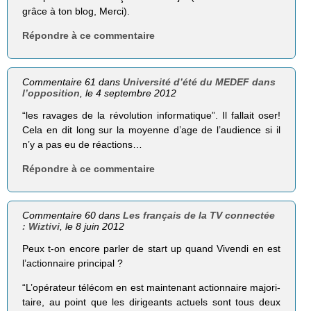
grâce à ton blog, Merci).
Répondre à ce commentaire
Commentaire 61 dans
Université d’été du MEDEF dans
l’opposition
, le 4 septembre 2012
“les ravages de la révo­lu­tion infor­ma­tique”. Il fallait oser!
Cela en dit long sur la moyenne d’age de l’audience si il
n’y a pas eu de réactions…
Répondre à ce commentaire
Commentaire 60 dans
Les français de la TV connectée
: Wiztivi
, le 8 juin 2012
Peux t-on encore parler de start up quand Vivendi en est
l’actionnaire principal ?
“L’opérateur télé­com en est main­te­nant action­naire majo­ri­
taire, au point que les diri­geants actuels sont tous deux