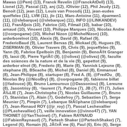
Mawas (@Pem)
(13),
Franck Revelin (@FranckAtDell)
(13),
Lionel
(12),
Pascal
(12),
anj
(12),
/Olivier
(12),
Phil Jeudy
(12),
Benoit
(12),
jean
(12),
Louis van Proosdij
(11),
jean-eudes
queffelec
(11),
LVM
(11),
jlc
(11),
Marc-Antoine
(11),
dparmen1
(11),
(@slebarque) (@slebarque)
(11),
INFO (@LINKANDEV)
(11),
FranÃ§ois
(10),
Fabrice
(10),
Filmail
(10),
babar
(10),
arnaud
(10),
Vincent
(10),
Philippe Marques
(10),
Nicolas Andre
(@corpogame)
(10),
Michel Nizon (@MichelNizon)
(10),
arderborelnot
(10),
Alexis
(9),
David
(9),
Rafael
(9),
FredericBaud
(9),
Laurent Bervas
(9),
Mickael
(9),
Hugues
(9),
ZISERMAN
(9),
Olivier Travers
(9),
Chris
(9),
jequeffelec
(9),
Yann
(9),
Fabrice Epelboin
(9),
Benjamin
(9),
BenoÃ®t Granger
(9),
laozi
(9),
Pierre YgriÃ©
(9),
(@olivez) (@olivez)
(9),
faculte
des sciences de la nature et de la vie
(9),
gepettot
(9),
arderbor elnot
(9),
Frederic
(8),
Marie
(8),
Yannick Lejeune
(8),
stephane
(8),
BScache
(8),
Michel
(8),
Daniel
(8),
Emmanuel
(8),
Jean-Philippe
(8),
startuper
(8),
Fred A.
(8),
@FredOu_
(8),
Nicolas Bry (@NicoBry)
(8),
@corpogame
(8),
fabienne billat
(@fadouce)
(8),
Bruno Lamouroux (@Dassoniou)
(8),
Lereune
(8),
Jasontrisy
(8),
~laurent
(7),
Patrice
(7),
JB
(7),
ITI
(7),
Julien
Ã‰LIE
(7),
Jean-Christophe
(7),
Nicolas Guillaume
(7),
Bruno
(7),
Stanislas
(7),
Alain
(7),
Godefroy
(7),
Sebastien
(7),
Serge
Meunier
(7),
Pimpin
(7),
Lebarque StÃ©phane (@slebarque)
(7),
Jean-Renaud ROY (@jr_roy)
(7),
Pascal Lechevallier
(@PLechevallier)
(7),
veille innovation (@vinno47)
(7),
YAN
THOINET (@YanThoinet)
(7),
Fabien RAYNAUD
(@FabienRaynaud)
(7),
Partech Shaker (@PartechShaker)
(7),
Legend
(6),
Romain
(6),
JÃ©rÃ´me
(6),
Paul
(6),
Eric
(6),
Serge