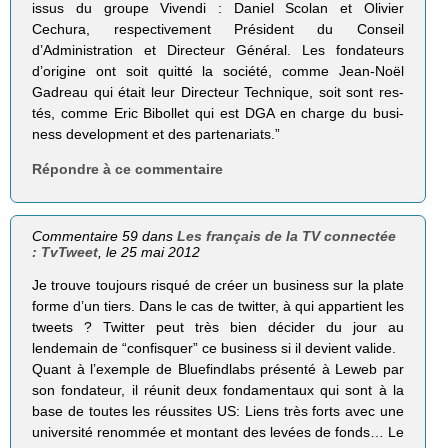
issus du groupe Vivendi : Daniel Sco­lan et Oli­vier
Cechura, res­pec­ti­ve­ment Pré­sident du Conseil
d’Administration et Direc­teur Géné­ral. Les fon­da­teurs
d’origine ont soit quitté la société, comme Jean-Noël
Gadreau qui était leur Direc­teur Tech­nique, soit sont res­
tés, comme Eric Bibol­let qui est DGA en charge du busi­
ness deve­lop­ment et des partenariats.”
Répondre à ce commentaire
Commentaire 59 dans
Les français de la TV connectée
: TvTweet
, le 25 mai 2012
Je trouve toujours risqué de créer un business sur la plate
forme d’un tiers. Dans le cas de twitter, à qui appartient les
tweets ? Twitter peut très bien décider du jour au
lendemain de “confisquer” ce business si il devient valide.
Quant à l’exemple de Bluefindlabs présenté à Leweb par
son fondateur, il réunit deux fondamentaux qui sont à la
base de toutes les réussites US: Liens très forts avec une
université renommée et montant des levées de fonds… Le