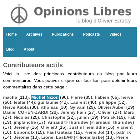
Home
Archives
Publications
Podcasts
Videos
Blog
About
Contributeurs actifs
Voici la liste des principaux contributeurs du blog par leurs
commentaires. Vous pouvez cliquer sur leur lien pour obtenir leurs
commentaires dans cette page :
macha
(113),
Michel Nizon
(96),
Pierre
(85),
Fabien
(66),
herve
(66),
leafar
(44),
guillaume
(42),
Laurent
(40),
philippe
(32),
Herve Kabla
(30),
rthomas
(30),
Sylvain
(29),
Olivier Auber
(29),
Daniel COHEN-ZARDI
(28),
Jeremy Fain
(27),
Olivier
(27),
Marc
(27),
Nicolas
(25),
Christophe
(22),
julien
(19),
Patrick
(19),
Fab
(19),
jmplanche
(17),
Arnaud@Thurudev (@arnaud_thurudev)
(17),
Jeremy
(16),
OlivierJ
(16),
JustinThemiddle
(16),
vicnent
(16),
bobonofx
(15),
Paul Gateau
(15),
Pierre Jol
(14),
patr_ix
(14),
Jerome
(13),
Lionel LaskÃ© (@lionellaske)
(13),
Pierre