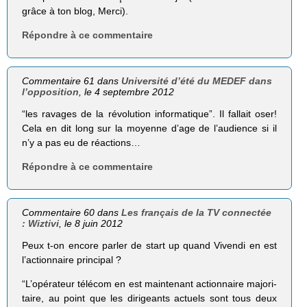
grâce à ton blog, Merci).
Répondre à ce commentaire
Commentaire 61 dans
Université d’été du MEDEF dans
l’opposition
, le 4 septembre 2012
“les ravages de la révo­lu­tion infor­ma­tique”. Il fallait oser!
Cela en dit long sur la moyenne d’age de l’audience si il
n’y a pas eu de réactions…
Répondre à ce commentaire
Commentaire 60 dans
Les français de la TV connectée
: Wiztivi
, le 8 juin 2012
Peux t-on encore parler de start up quand Vivendi en est
l’actionnaire principal ?
“L’opérateur télé­com en est main­te­nant action­naire majo­ri­
taire, au point que les diri­geants actuels sont tous deux