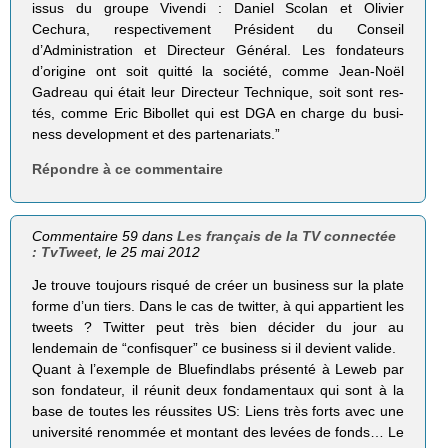
issus du groupe Vivendi : Daniel Sco­lan et Oli­vier
Cechura, res­pec­ti­ve­ment Pré­sident du Conseil
d’Administration et Direc­teur Géné­ral. Les fon­da­teurs
d’origine ont soit quitté la société, comme Jean-Noël
Gadreau qui était leur Direc­teur Tech­nique, soit sont res­
tés, comme Eric Bibol­let qui est DGA en charge du busi­
ness deve­lop­ment et des partenariats.”
Répondre à ce commentaire
Commentaire 59 dans
Les français de la TV connectée
: TvTweet
, le 25 mai 2012
Je trouve toujours risqué de créer un business sur la plate
forme d’un tiers. Dans le cas de twitter, à qui appartient les
tweets ? Twitter peut très bien décider du jour au
lendemain de “confisquer” ce business si il devient valide.
Quant à l’exemple de Bluefindlabs présenté à Leweb par
son fondateur, il réunit deux fondamentaux qui sont à la
base de toutes les réussites US: Liens très forts avec une
université renommée et montant des levées de fonds… Le