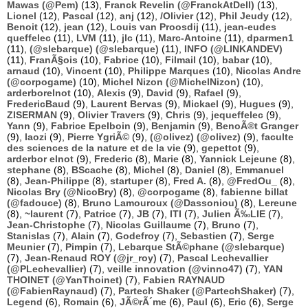
Mawas (@Pem)
(13),
Franck Revelin (@FranckAtDell)
(13),
Lionel
(12),
Pascal
(12),
anj
(12),
/Olivier
(12),
Phil Jeudy
(12),
Benoit
(12),
jean
(12),
Louis van Proosdij
(11),
jean-eudes
queffelec
(11),
LVM
(11),
jlc
(11),
Marc-Antoine
(11),
dparmen1
(11),
(@slebarque) (@slebarque)
(11),
INFO (@LINKANDEV)
(11),
FranÃ§ois
(10),
Fabrice
(10),
Filmail
(10),
babar
(10),
arnaud
(10),
Vincent
(10),
Philippe Marques
(10),
Nicolas Andre
(@corpogame)
(10),
Michel Nizon (@MichelNizon)
(10),
arderborelnot
(10),
Alexis
(9),
David
(9),
Rafael
(9),
FredericBaud
(9),
Laurent Bervas
(9),
Mickael
(9),
Hugues
(9),
ZISERMAN
(9),
Olivier Travers
(9),
Chris
(9),
jequeffelec
(9),
Yann
(9),
Fabrice Epelboin
(9),
Benjamin
(9),
BenoÃ®t Granger
(9),
laozi
(9),
Pierre YgriÃ©
(9),
(@olivez) (@olivez)
(9),
faculte
des sciences de la nature et de la vie
(9),
gepettot
(9),
arderbor elnot
(9),
Frederic
(8),
Marie
(8),
Yannick Lejeune
(8),
stephane
(8),
BScache
(8),
Michel
(8),
Daniel
(8),
Emmanuel
(8),
Jean-Philippe
(8),
startuper
(8),
Fred A.
(8),
@FredOu_
(8),
Nicolas Bry (@NicoBry)
(8),
@corpogame
(8),
fabienne billat
(@fadouce)
(8),
Bruno Lamouroux (@Dassoniou)
(8),
Lereune
(8),
~laurent
(7),
Patrice
(7),
JB
(7),
ITI
(7),
Julien Ã‰LIE
(7),
Jean-Christophe
(7),
Nicolas Guillaume
(7),
Bruno
(7),
Stanislas
(7),
Alain
(7),
Godefroy
(7),
Sebastien
(7),
Serge
Meunier
(7),
Pimpin
(7),
Lebarque StÃ©phane (@slebarque)
(7),
Jean-Renaud ROY (@jr_roy)
(7),
Pascal Lechevallier
(@PLechevallier)
(7),
veille innovation (@vinno47)
(7),
YAN
THOINET (@YanThoinet)
(7),
Fabien RAYNAUD
(@FabienRaynaud)
(7),
Partech Shaker (@PartechShaker)
(7),
Legend
(6),
Romain
(6),
JÃ©rÃ´me
(6),
Paul
(6),
Eric
(6),
Serge