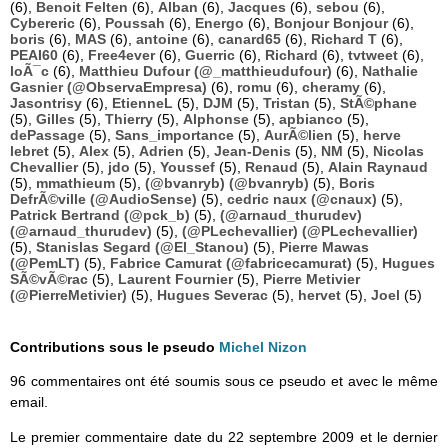
(6),
Benoit Felten
(6),
Alban
(6),
Jacques
(6),
sebou
(6),
Cybereric
(6),
Poussah
(6),
Energo
(6),
Bonjour Bonjour
(6),
boris
(6),
MAS
(6),
antoine
(6),
canard65
(6),
Richard T
(6),
PEAI60
(6),
Free4ever
(6),
Guerric
(6),
Richard
(6),
tvtweet
(6),
loÃ¯c
(6),
Matthieu Dufour (@_matthieudufour)
(6),
Nathalie
Gasnier (@ObservaEmpresa)
(6),
romu
(6),
cheramy
(6),
Jasontrisy
(6),
EtienneL
(5),
DJM
(5),
Tristan
(5),
StÃ©phane
(5),
Gilles
(5),
Thierry
(5),
Alphonse
(5),
apbianco
(5),
dePassage
(5),
Sans_importance
(5),
AurÃ©lien
(5),
herve
lebret
(5),
Alex
(5),
Adrien
(5),
Jean-Denis
(5),
NM
(5),
Nicolas
Chevallier
(5),
jdo
(5),
Youssef
(5),
Renaud
(5),
Alain Raynaud
(5),
mmathieum
(5),
(@bvanryb) (@bvanryb)
(5),
Boris
DefrÃ©ville (@AudioSense)
(5),
cedric naux (@cnaux)
(5),
Patrick Bertrand (@pck_b)
(5),
(@arnaud_thurudev)
(@arnaud_thurudev)
(5),
(@PLechevallier) (@PLechevallier)
(5),
Stanislas Segard (@El_Stanou)
(5),
Pierre Mawas
(@PemLT)
(5),
Fabrice Camurat (@fabricecamurat)
(5),
Hugues
SÃ©vÃ©rac
(5),
Laurent Fournier
(5),
Pierre Metivier
(@PierreMetivier)
(5),
Hugues Severac
(5),
hervet
(5),
Joel
(5)
Contributions sous le pseudo
Michel Nizon
96 commentaires ont été soumis sous ce pseudo et avec le même
email.
Le premier commentaire date du 22 septembre 2009 et le dernier