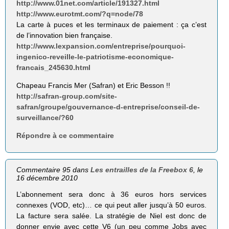
http://www.01net.com/article/191327.html
http://www.eurotmt.com/?q=node/78
La carte à puces et les terminaux de paiement : ça c’est
de l’innovation bien française.
http://www.lexpansion.com/entreprise/pourquoi-
ingenico-reveille-le-patriotisme-economique-
francais_245630.html
Chapeau Francis Mer (Safran) et Eric Besson !!
http://safran-group.com/site-
safran/groupe/gouvernance-d-entreprise/conseil-de-
surveillance/?60
Répondre à ce commentaire
Commentaire 95 dans
Les entrailles de la Freebox 6
, le
16 décembre 2010
L’abonnement sera donc à 36 euros hors services
connexes (VOD, etc)… ce qui peut aller jusqu’à 50 euros.
La facture sera salée. La stratégie de Niel est donc de
donner envie avec cette V6 (un peu comme Jobs avec