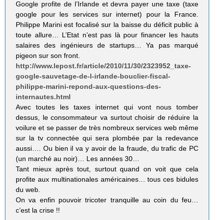
Google profite de l’Irlande et devra payer une taxe (taxe
google pour les services sur internet) pour la France.
Philippe Marini est focalisé sur la baisse du déficit public à
toute allure… L’Etat n’est pas là pour financer les hauts
salaires des ingénieurs de startups… Ya pas marqué
pigeon sur son front.
http://www.lepost.fr/article/2010/11/30/2323952_taxe-
google-sauvetage-de-l-irlande-bouclier-fiscal-
philippe-marini-repond-aux-questions-des-
internautes.html
Avec toutes les taxes internet qui vont nous tomber
dessus, le consommateur va surtout choisir de réduire la
voilure et se passer de très nombreux services web même
sur la tv connectée qui sera plombée par la redevance
aussi…. Ou bien il va y avoir de la fraude, du trafic de PC
(un marché au noir)… Les années 30…
Tant mieux après tout, surtout quand on voit que cela
profite aux multinationales américaines… tous ces bidules
du web.
On va enfin pouvoir tricoter tranquille au coin du feu…
c’est la crise !!