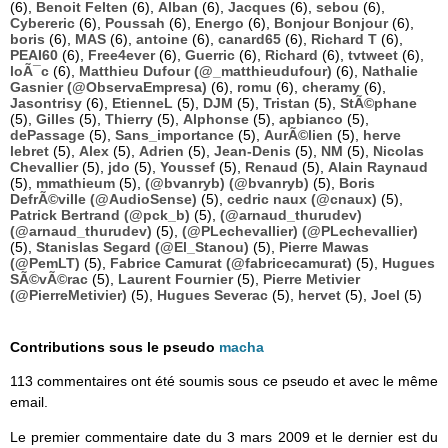
(6),
Benoit Felten
(6),
Alban
(6),
Jacques
(6),
sebou
(6),
Cybereric
(6),
Poussah
(6),
Energo
(6),
Bonjour Bonjour
(6),
boris
(6),
MAS
(6),
antoine
(6),
canard65
(6),
Richard T
(6),
PEAI60
(6),
Free4ever
(6),
Guerric
(6),
Richard
(6),
tvtweet
(6),
loÃ¯c
(6),
Matthieu Dufour (@_matthieudufour)
(6),
Nathalie
Gasnier (@ObservaEmpresa)
(6),
romu
(6),
cheramy
(6),
Jasontrisy
(6),
EtienneL
(5),
DJM
(5),
Tristan
(5),
StÃ©phane
(5),
Gilles
(5),
Thierry
(5),
Alphonse
(5),
apbianco
(5),
dePassage
(5),
Sans_importance
(5),
AurÃ©lien
(5),
herve
lebret
(5),
Alex
(5),
Adrien
(5),
Jean-Denis
(5),
NM
(5),
Nicolas
Chevallier
(5),
jdo
(5),
Youssef
(5),
Renaud
(5),
Alain Raynaud
(5),
mmathieum
(5),
(@bvanryb) (@bvanryb)
(5),
Boris
DefrÃ©ville (@AudioSense)
(5),
cedric naux (@cnaux)
(5),
Patrick Bertrand (@pck_b)
(5),
(@arnaud_thurudev)
(@arnaud_thurudev)
(5),
(@PLechevallier) (@PLechevallier)
(5),
Stanislas Segard (@El_Stanou)
(5),
Pierre Mawas
(@PemLT)
(5),
Fabrice Camurat (@fabricecamurat)
(5),
Hugues
SÃ©vÃ©rac
(5),
Laurent Fournier
(5),
Pierre Metivier
(@PierreMetivier)
(5),
Hugues Severac
(5),
hervet
(5),
Joel
(5)
Contributions sous le pseudo
macha
113 commentaires ont été soumis sous ce pseudo et avec le même
email.
Le premier commentaire date du 3 mars 2009 et le dernier est du