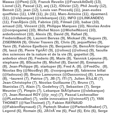
Mawas (@Pem)
(13),
Franck Revelin (@FranckAtDell)
(13),
Lionel
(12),
Pascal
(12),
anj
(12),
/Olivier
(12),
Phil Jeudy
(12),
Benoit
(12),
jean
(12),
Louis van Proosdij
(11),
jean-eudes
queffelec
(11),
LVM
(11),
jlc
(11),
Marc-Antoine
(11),
dparmen1
(11),
(@slebarque) (@slebarque)
(11),
INFO (@LINKANDEV)
(11),
FranÃ§ois
(10),
Fabrice
(10),
Filmail
(10),
babar
(10),
arnaud
(10),
Vincent
(10),
Philippe Marques
(10),
Nicolas Andre
(@corpogame)
(10),
Michel Nizon (@MichelNizon)
(10),
arderborelnot
(10),
Alexis
(9),
David
(9),
Rafael
(9),
FredericBaud
(9),
Laurent Bervas
(9),
Mickael
(9),
Hugues
(9),
ZISERMAN
(9),
Olivier Travers
(9),
Chris
(9),
jequeffelec
(9),
Yann
(9),
Fabrice Epelboin
(9),
Benjamin
(9),
BenoÃ®t Granger
(9),
laozi
(9),
Pierre YgriÃ©
(9),
(@olivez) (@olivez)
(9),
faculte
des sciences de la nature et de la vie
(9),
gepettot
(9),
arderbor elnot
(9),
Frederic
(8),
Marie
(8),
Yannick Lejeune
(8),
stephane
(8),
BScache
(8),
Michel
(8),
Daniel
(8),
Emmanuel
(8),
Jean-Philippe
(8),
startuper
(8),
Fred A.
(8),
@FredOu_
(8),
Nicolas Bry (@NicoBry)
(8),
@corpogame
(8),
fabienne billat
(@fadouce)
(8),
Bruno Lamouroux (@Dassoniou)
(8),
Lereune
(8),
~laurent
(7),
Patrice
(7),
JB
(7),
ITI
(7),
Julien Ã‰LIE
(7),
Jean-Christophe
(7),
Nicolas Guillaume
(7),
Bruno
(7),
Stanislas
(7),
Alain
(7),
Godefroy
(7),
Sebastien
(7),
Serge
Meunier
(7),
Pimpin
(7),
Lebarque StÃ©phane (@slebarque)
(7),
Jean-Renaud ROY (@jr_roy)
(7),
Pascal Lechevallier
(@PLechevallier)
(7),
veille innovation (@vinno47)
(7),
YAN
THOINET (@YanThoinet)
(7),
Fabien RAYNAUD
(@FabienRaynaud)
(7),
Partech Shaker (@PartechShaker)
(7),
Legend
(6),
Romain
(6),
JÃ©rÃ´me
(6),
Paul
(6),
Eric
(6),
Serge