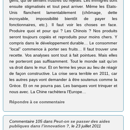
gens, qui se sentent frustrés ou rejetés. Les immigrés sont
ensuite stigmatisés et tout peut arriver. Même les Etats-
Unis flanchent lamentablement (chômage, dette
incroyable, impossibilité bientôt de payer les
fonctionnaires, etc.). Il faut voir les choses en face.
Produire quoi et pour qui ? Les Chinois ? Nos produits
seront toujours copiés et reproduits pour moins chers. Y
compris dans le développement durable… Le consommer
“local” commence à porter ses fruits… Il faut trouver une
recette. Vos analyses sont tout à fait pointues. Mais elles
ne porteront pas suffisamment. Tout le monde sait qu’on
va droit dans le mur. Et on ferme les yeux au lieu de réagir
de façon constructive. La crise sera terrible en 2011, car
les autres pays vont demander à être soutenus comme la
Grèce. Et on ne pourra pas. Les banques vont trinquer et
nous avec. La Chine rachètera l’Europe…
Répondre à ce commentaire
Commentaire 105 dans
Peut-on se passer des aides
publiques dans l’innovation ?
, le 23 juillet 2011