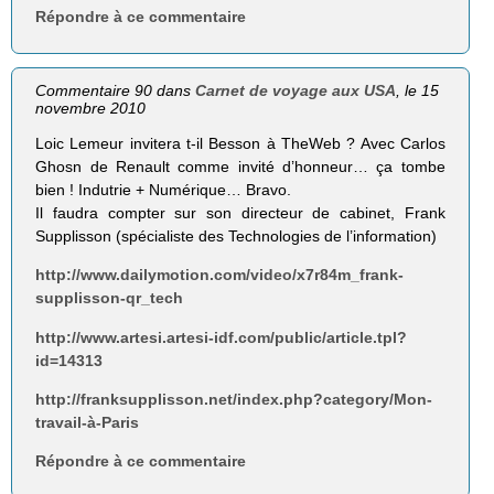
Répondre à ce commentaire
Commentaire 90 dans
Carnet de voyage aux USA
, le 15
novembre 2010
Loic Lemeur invitera t-il Besson à TheWeb ? Avec Carlos
Ghosn de Renault comme invité d’honneur… ça tombe
bien ! Indutrie + Numérique… Bravo.
Il faudra compter sur son directeur de cabinet, Frank
Supplisson (spécialiste des Technologies de l’information)
http://www.dailymotion.com/video/x7r84m_frank-
supplisson-qr_tech
http://www.artesi.artesi-idf.com/public/article.tpl?
id=14313
http://franksupplisson.net/index.php?category/Mon-
travail-à-Paris
Répondre à ce commentaire