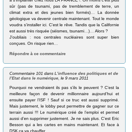
à s’implanter chez nous LA FRANCE !. On moins c’est plus
sûr (pas de tsunami, pas de tremblement de terre, un
climat extra et des jeunes bien formés)… La donnée
géologique va devenir centrale maintenant. Tout le monde
voudra s’installer ici. C’est le rêve. Tandis que la Californie
est aussi très risquée (séismes, tsunami…)… Alors ?
J’oubliais : nos centrales nucléaires sont super bien
conçues. On risque rien…
Répondre à ce commentaire
Commentaire 101 dans
L’influence des politiques et de
l’Etat dans le numérique
, le 9 mars 2011
Pourquoi ne vendraient ils pas s’ils le peuvent ? C’est la
meilleure façon de devenir millionnaire aujourd’hui et
ensuite payer l’ISF ! Sauf si ce truc est aussi supprimé.
Mais justement, le lobby peut permettre de gagner sur ce
terrain aussi !!! Le numérique créé de l’emploi et permet
aussi d’en supprimer justement. Je ne sais plus. C’est Eric
Besson qui a les cartes en mains maintenant. Et face à
DSK ça va chauffer