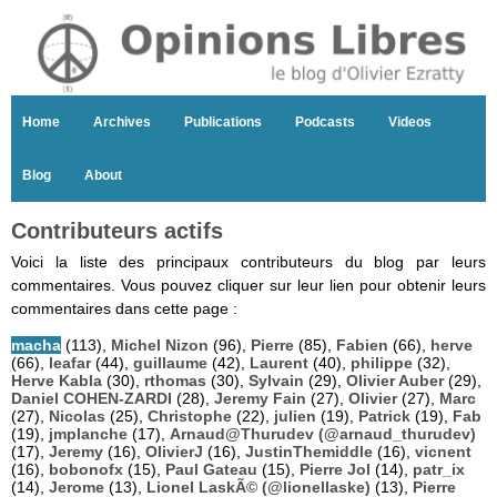
Home
Archives
Publications
Podcasts
Videos
Blog
About
Contributeurs actifs
Voici la liste des principaux contributeurs du blog par leurs
commentaires. Vous pouvez cliquer sur leur lien pour obtenir leurs
commentaires dans cette page :
macha
(113),
Michel Nizon
(96),
Pierre
(85),
Fabien
(66),
herve
(66),
leafar
(44),
guillaume
(42),
Laurent
(40),
philippe
(32),
Herve Kabla
(30),
rthomas
(30),
Sylvain
(29),
Olivier Auber
(29),
Daniel COHEN-ZARDI
(28),
Jeremy Fain
(27),
Olivier
(27),
Marc
(27),
Nicolas
(25),
Christophe
(22),
julien
(19),
Patrick
(19),
Fab
(19),
jmplanche
(17),
Arnaud@Thurudev (@arnaud_thurudev)
(17),
Jeremy
(16),
OlivierJ
(16),
JustinThemiddle
(16),
vicnent
(16),
bobonofx
(15),
Paul Gateau
(15),
Pierre Jol
(14),
patr_ix
(14),
Jerome
(13),
Lionel LaskÃ© (@lionellaske)
(13),
Pierre