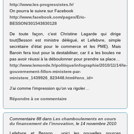
http://www.les-progressistes.fr/
On pourra le suivre sur Facebook
http://www.facebook.com/pages/Eric-
BESSON/301543830128
De toute façon, c’est Christine Lagarde qui dirige
tout(Besson est ministre délégué, et Lefebvre, simple
secrétaire d’état pour le commerce et les PME). Mais
Baroin fera tout pour la destabiliser, car il a les boules ne
pas avoir réussi à la déboulonner pour prendre sa place…
http://www.lemonde.fr/politique/infographie/2010/11/14/le-
gouvernement-fillon-ministere-par-
ministere_1439926_823448.html#ens_id=
J’ai comme l’impression qu’on va rigoler…
Répondre à ce commentaire
Commentaire 88 dans
Les chamboulements en cours
du financement de l’innovation
, le 14 novembre 2010
Lefebvre et Besson… voici les nouvelles sources