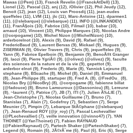
Mawas (@Pem)
(13),
Franck Revelin (@FranckAtDell)
(13),
Lionel
(12),
Pascal
(12),
anj
(12),
/Olivier
(12),
Phil Jeudy
(12),
Benoit
(12),
jean
(12),
Louis van Proosdij
(11),
jean-eudes
queffelec
(11),
LVM
(11),
jlc
(11),
Marc-Antoine
(11),
dparmen1
(11),
(@slebarque) (@slebarque)
(11),
INFO (@LINKANDEV)
(11),
FranÃ§ois
(10),
Fabrice
(10),
Filmail
(10),
babar
(10),
arnaud
(10),
Vincent
(10),
Philippe Marques
(10),
Nicolas Andre
(@corpogame)
(10),
Michel Nizon (@MichelNizon)
(10),
arderborelnot
(10),
Alexis
(9),
David
(9),
Rafael
(9),
FredericBaud
(9),
Laurent Bervas
(9),
Mickael
(9),
Hugues
(9),
ZISERMAN
(9),
Olivier Travers
(9),
Chris
(9),
jequeffelec
(9),
Yann
(9),
Fabrice Epelboin
(9),
Benjamin
(9),
BenoÃ®t Granger
(9),
laozi
(9),
Pierre YgriÃ©
(9),
(@olivez) (@olivez)
(9),
faculte
des sciences de la nature et de la vie
(9),
gepettot
(9),
arderbor elnot
(9),
Frederic
(8),
Marie
(8),
Yannick Lejeune
(8),
stephane
(8),
BScache
(8),
Michel
(8),
Daniel
(8),
Emmanuel
(8),
Jean-Philippe
(8),
startuper
(8),
Fred A.
(8),
@FredOu_
(8),
Nicolas Bry (@NicoBry)
(8),
@corpogame
(8),
fabienne billat
(@fadouce)
(8),
Bruno Lamouroux (@Dassoniou)
(8),
Lereune
(8),
~laurent
(7),
Patrice
(7),
JB
(7),
ITI
(7),
Julien Ã‰LIE
(7),
Jean-Christophe
(7),
Nicolas Guillaume
(7),
Bruno
(7),
Stanislas
(7),
Alain
(7),
Godefroy
(7),
Sebastien
(7),
Serge
Meunier
(7),
Pimpin
(7),
Lebarque StÃ©phane (@slebarque)
(7),
Jean-Renaud ROY (@jr_roy)
(7),
Pascal Lechevallier
(@PLechevallier)
(7),
veille innovation (@vinno47)
(7),
YAN
THOINET (@YanThoinet)
(7),
Fabien RAYNAUD
(@FabienRaynaud)
(7),
Partech Shaker (@PartechShaker)
(7),
Legend
(6),
Romain
(6),
JÃ©rÃ´me
(6),
Paul
(6),
Eric
(6),
Serge