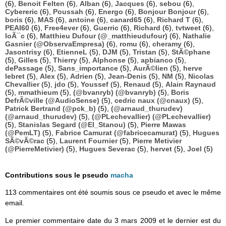
(6),
Benoit Felten
(6),
Alban
(6),
Jacques
(6),
sebou
(6),
Cybereric
(6),
Poussah
(6),
Energo
(6),
Bonjour Bonjour
(6),
boris
(6),
MAS
(6),
antoine
(6),
canard65
(6),
Richard T
(6),
PEAI60
(6),
Free4ever
(6),
Guerric
(6),
Richard
(6),
tvtweet
(6),
loÃ¯c
(6),
Matthieu Dufour (@_matthieudufour)
(6),
Nathalie
Gasnier (@ObservaEmpresa)
(6),
romu
(6),
cheramy
(6),
Jasontrisy
(6),
EtienneL
(5),
DJM
(5),
Tristan
(5),
StÃ©phane
(5),
Gilles
(5),
Thierry
(5),
Alphonse
(5),
apbianco
(5),
dePassage
(5),
Sans_importance
(5),
AurÃ©lien
(5),
herve
lebret
(5),
Alex
(5),
Adrien
(5),
Jean-Denis
(5),
NM
(5),
Nicolas
Chevallier
(5),
jdo
(5),
Youssef
(5),
Renaud
(5),
Alain Raynaud
(5),
mmathieum
(5),
(@bvanryb) (@bvanryb)
(5),
Boris
DefrÃ©ville (@AudioSense)
(5),
cedric naux (@cnaux)
(5),
Patrick Bertrand (@pck_b)
(5),
(@arnaud_thurudev)
(@arnaud_thurudev)
(5),
(@PLechevallier) (@PLechevallier)
(5),
Stanislas Segard (@El_Stanou)
(5),
Pierre Mawas
(@PemLT)
(5),
Fabrice Camurat (@fabricecamurat)
(5),
Hugues
SÃ©vÃ©rac
(5),
Laurent Fournier
(5),
Pierre Metivier
(@PierreMetivier)
(5),
Hugues Severac
(5),
hervet
(5),
Joel
(5)
Contributions sous le pseudo
macha
113 commentaires ont été soumis sous ce pseudo et avec le même
email.
Le premier commentaire date du 3 mars 2009 et le dernier est du