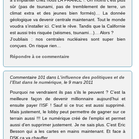
à s’implanter chez nous LA FRANCE !. On moins c’est plus
sûr (pas de tsunami, pas de tremblement de terre, un
climat extra et des jeunes bien formés)… La donnée
géologique va devenir centrale maintenant. Tout le monde
voudra s’installer ici. C’est le rêve. Tandis que la Californie
est aussi très risquée (séismes, tsunami…)… Alors ?
J’oubliais : nos centrales nucléaires sont super bien
conçues. On risque rien…
Répondre à ce commentaire
Commentaire 101 dans
L’influence des politiques et de
l’Etat dans le numérique
, le 9 mars 2011
Pourquoi ne vendraient ils pas s’ils le peuvent ? C’est la
meilleure façon de devenir millionnaire aujourd’hui et
ensuite payer l’ISF ! Sauf si ce truc est aussi supprimé.
Mais justement, le lobby peut permettre de gagner sur ce
terrain aussi !!! Le numérique créé de l’emploi et permet
aussi d’en supprimer justement. Je ne sais plus. C’est Eric
Besson qui a les cartes en mains maintenant. Et face à
DSK ça va chauffer