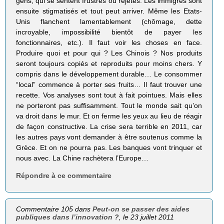
gens, qui se sentent frustrés ou rejetés. Les immigrés sont
ensuite stigmatisés et tout peut arriver. Même les Etats-
Unis flanchent lamentablement (chômage, dette
incroyable, impossibilité bientôt de payer les
fonctionnaires, etc.). Il faut voir les choses en face.
Produire quoi et pour qui ? Les Chinois ? Nos produits
seront toujours copiés et reproduits pour moins chers. Y
compris dans le développement durable… Le consommer
“local” commence à porter ses fruits… Il faut trouver une
recette. Vos analyses sont tout à fait pointues. Mais elles
ne porteront pas suffisamment. Tout le monde sait qu’on
va droit dans le mur. Et on ferme les yeux au lieu de réagir
de façon constructive. La crise sera terrible en 2011, car
les autres pays vont demander à être soutenus comme la
Grèce. Et on ne pourra pas. Les banques vont trinquer et
nous avec. La Chine rachètera l’Europe…
Répondre à ce commentaire
Commentaire 105 dans
Peut-on se passer des aides
publiques dans l’innovation ?
, le 23 juillet 2011