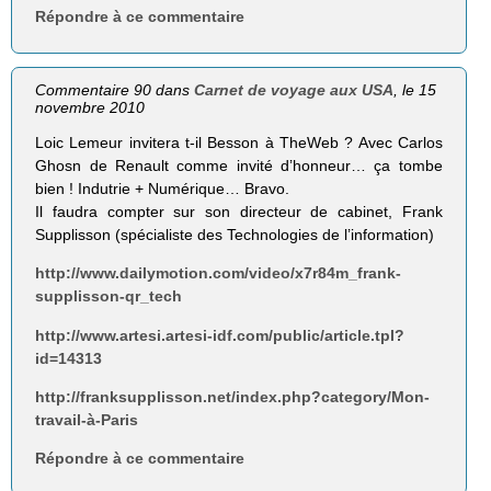
Répondre à ce commentaire
Commentaire 90 dans
Carnet de voyage aux USA
, le 15
novembre 2010
Loic Lemeur invitera t-il Besson à TheWeb ? Avec Carlos
Ghosn de Renault comme invité d’honneur… ça tombe
bien ! Indutrie + Numérique… Bravo.
Il faudra compter sur son directeur de cabinet, Frank
Supplisson (spécialiste des Technologies de l’information)
http://www.dailymotion.com/video/x7r84m_frank-
supplisson-qr_tech
http://www.artesi.artesi-idf.com/public/article.tpl?
id=14313
http://franksupplisson.net/index.php?category/Mon-
travail-à-Paris
Répondre à ce commentaire