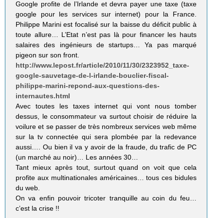
Google profite de l’Irlande et devra payer une taxe (taxe
google pour les services sur internet) pour la France.
Philippe Marini est focalisé sur la baisse du déficit public à
toute allure… L’Etat n’est pas là pour financer les hauts
salaires des ingénieurs de startups… Ya pas marqué
pigeon sur son front.
http://www.lepost.fr/article/2010/11/30/2323952_taxe-
google-sauvetage-de-l-irlande-bouclier-fiscal-
philippe-marini-repond-aux-questions-des-
internautes.html
Avec toutes les taxes internet qui vont nous tomber
dessus, le consommateur va surtout choisir de réduire la
voilure et se passer de très nombreux services web même
sur la tv connectée qui sera plombée par la redevance
aussi…. Ou bien il va y avoir de la fraude, du trafic de PC
(un marché au noir)… Les années 30…
Tant mieux après tout, surtout quand on voit que cela
profite aux multinationales américaines… tous ces bidules
du web.
On va enfin pouvoir tricoter tranquille au coin du feu…
c’est la crise !!