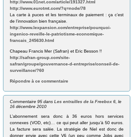
http://www.01net.com/article/191327.html
http://www.eurotmt.com/?q=node/78
La carte à puces et les terminaux de paiement : ça c’est
de l’innovation bien française.
http://www.lexpansion.com/entreprise/pourquoi-
ingenico-reveille-le-patriotisme-economique-
francais_245630.html
Chapeau Francis Mer (Safran) et Eric Besson !!
http://safran-group.com/site-
safran/groupe/gouvernance-d-entreprise/conseil-de-
surveillance/?60
Répondre à ce commentaire
Commentaire 95 dans
Les entrailles de la Freebox 6
, le
16 décembre 2010
L’abonnement sera donc à 36 euros hors services
connexes (VOD, etc)… ce qui peut aller jusqu’à 50 euros.
La facture sera salée. La stratégie de Niel est donc de
donner envie avec cette V6 (un peu comme Jobs avec