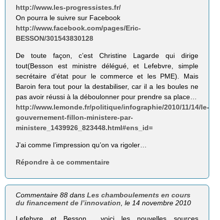
http://www.les-progressistes.fr/
On pourra le suivre sur Facebook
http://www.facebook.com/pages/Eric-
BESSON/301543830128
De toute façon, c’est Christine Lagarde qui dirige
tout(Besson est ministre délégué, et Lefebvre, simple
secrétaire d’état pour le commerce et les PME). Mais
Baroin fera tout pour la destabiliser, car il a les boules ne
pas avoir réussi à la déboulonner pour prendre sa place…
http://www.lemonde.fr/politique/infographie/2010/11/14/le-
gouvernement-fillon-ministere-par-
ministere_1439926_823448.html#ens_id=
J’ai comme l’impression qu’on va rigoler…
Répondre à ce commentaire
Commentaire 88 dans
Les chamboulements en cours
du financement de l’innovation
, le 14 novembre 2010
Lefebvre et Besson… voici les nouvelles sources