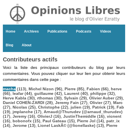
Home
Archives
Publications
Podcasts
Videos
Blog
About
Contributeurs actifs
Voici la liste des principaux contributeurs du blog par leurs
commentaires. Vous pouvez cliquer sur leur lien pour obtenir leurs
commentaires dans cette page :
macha
(113),
Michel Nizon
(96),
Pierre
(85),
Fabien
(66),
herve
(66),
leafar
(44),
guillaume
(42),
Laurent
(40),
philippe
(32),
Herve Kabla
(30),
rthomas
(30),
Sylvain
(29),
Olivier Auber
(29),
Daniel COHEN-ZARDI
(28),
Jeremy Fain
(27),
Olivier
(27),
Marc
(27),
Nicolas
(25),
Christophe
(22),
julien
(19),
Patrick
(19),
Fab
(19),
jmplanche
(17),
Arnaud@Thurudev (@arnaud_thurudev)
(17),
Jeremy
(16),
OlivierJ
(16),
JustinThemiddle
(16),
vicnent
(16),
bobonofx
(15),
Paul Gateau
(15),
Pierre Jol
(14),
patr_ix
(14),
Jerome
(13),
Lionel LaskÃ© (@lionellaske)
(13),
Pierre