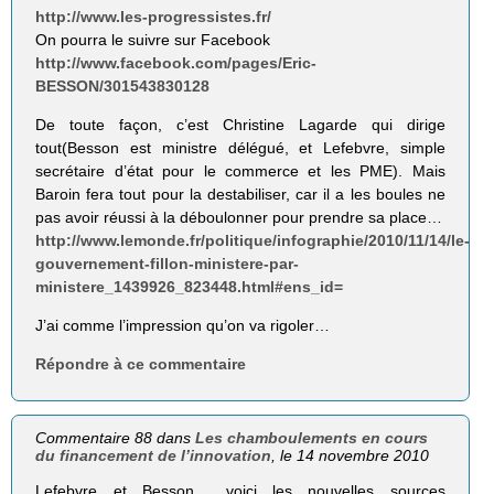
http://www.les-progressistes.fr/
On pourra le suivre sur Facebook
http://www.facebook.com/pages/Eric-
BESSON/301543830128
De toute façon, c’est Christine Lagarde qui dirige
tout(Besson est ministre délégué, et Lefebvre, simple
secrétaire d’état pour le commerce et les PME). Mais
Baroin fera tout pour la destabiliser, car il a les boules ne
pas avoir réussi à la déboulonner pour prendre sa place…
http://www.lemonde.fr/politique/infographie/2010/11/14/le-
gouvernement-fillon-ministere-par-
ministere_1439926_823448.html#ens_id=
J’ai comme l’impression qu’on va rigoler…
Répondre à ce commentaire
Commentaire 88 dans
Les chamboulements en cours
du financement de l’innovation
, le 14 novembre 2010
Lefebvre et Besson… voici les nouvelles sources