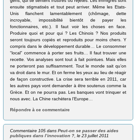
gens, qui se sentent frustrés ou rejetés. Les immigrés sont
ensuite stigmatisés et tout peut arriver. Même les Etats-
Unis flanchent lamentablement (chômage, dette
incroyable, impossibilité bientôt de payer les
fonctionnaires, etc.). Il faut voir les choses en face.
Produire quoi et pour qui ? Les Chinois ? Nos produits
seront toujours copiés et reproduits pour moins chers. Y
compris dans le développement durable… Le consommer
“local” commence à porter ses fruits… Il faut trouver une
recette. Vos analyses sont tout à fait pointues. Mais elles
ne porteront pas suffisamment. Tout le monde sait qu’on
va droit dans le mur. Et on ferme les yeux au lieu de réagir
de façon constructive. La crise sera terrible en 2011, car
les autres pays vont demander à être soutenus comme la
Grèce. Et on ne pourra pas. Les banques vont trinquer et
nous avec. La Chine rachètera l’Europe…
Répondre à ce commentaire
Commentaire 105 dans
Peut-on se passer des aides
publiques dans l’innovation ?
, le 23 juillet 2011