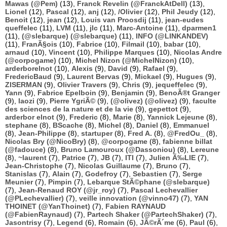
Mawas (@Pem)
(13),
Franck Revelin (@FranckAtDell)
(13),
Lionel
(12),
Pascal
(12),
anj
(12),
/Olivier
(12),
Phil Jeudy
(12),
Benoit
(12),
jean
(12),
Louis van Proosdij
(11),
jean-eudes
queffelec
(11),
LVM
(11),
jlc
(11),
Marc-Antoine
(11),
dparmen1
(11),
(@slebarque) (@slebarque)
(11),
INFO (@LINKANDEV)
(11),
FranÃ§ois
(10),
Fabrice
(10),
Filmail
(10),
babar
(10),
arnaud
(10),
Vincent
(10),
Philippe Marques
(10),
Nicolas Andre
(@corpogame)
(10),
Michel Nizon (@MichelNizon)
(10),
arderborelnot
(10),
Alexis
(9),
David
(9),
Rafael
(9),
FredericBaud
(9),
Laurent Bervas
(9),
Mickael
(9),
Hugues
(9),
ZISERMAN
(9),
Olivier Travers
(9),
Chris
(9),
jequeffelec
(9),
Yann
(9),
Fabrice Epelboin
(9),
Benjamin
(9),
BenoÃ®t Granger
(9),
laozi
(9),
Pierre YgriÃ©
(9),
(@olivez) (@olivez)
(9),
faculte
des sciences de la nature et de la vie
(9),
gepettot
(9),
arderbor elnot
(9),
Frederic
(8),
Marie
(8),
Yannick Lejeune
(8),
stephane
(8),
BScache
(8),
Michel
(8),
Daniel
(8),
Emmanuel
(8),
Jean-Philippe
(8),
startuper
(8),
Fred A.
(8),
@FredOu_
(8),
Nicolas Bry (@NicoBry)
(8),
@corpogame
(8),
fabienne billat
(@fadouce)
(8),
Bruno Lamouroux (@Dassoniou)
(8),
Lereune
(8),
~laurent
(7),
Patrice
(7),
JB
(7),
ITI
(7),
Julien Ã‰LIE
(7),
Jean-Christophe
(7),
Nicolas Guillaume
(7),
Bruno
(7),
Stanislas
(7),
Alain
(7),
Godefroy
(7),
Sebastien
(7),
Serge
Meunier
(7),
Pimpin
(7),
Lebarque StÃ©phane (@slebarque)
(7),
Jean-Renaud ROY (@jr_roy)
(7),
Pascal Lechevallier
(@PLechevallier)
(7),
veille innovation (@vinno47)
(7),
YAN
THOINET (@YanThoinet)
(7),
Fabien RAYNAUD
(@FabienRaynaud)
(7),
Partech Shaker (@PartechShaker)
(7),
Jasontrisy
(7),
Legend
(6),
Romain
(6),
JÃ©rÃ´me
(6),
Paul
(6),