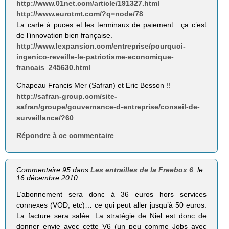
http://www.01net.com/article/191327.html
http://www.eurotmt.com/?q=node/78
La carte à puces et les terminaux de paiement : ça c’est
de l’innovation bien française.
http://www.lexpansion.com/entreprise/pourquoi-
ingenico-reveille-le-patriotisme-economique-
francais_245630.html
Chapeau Francis Mer (Safran) et Eric Besson !!
http://safran-group.com/site-
safran/groupe/gouvernance-d-entreprise/conseil-de-
surveillance/?60
Répondre à ce commentaire
Commentaire 95 dans
Les entrailles de la Freebox 6
, le
16 décembre 2010
L’abonnement sera donc à 36 euros hors services
connexes (VOD, etc)… ce qui peut aller jusqu’à 50 euros.
La facture sera salée. La stratégie de Niel est donc de
donner envie avec cette V6 (un peu comme Jobs avec