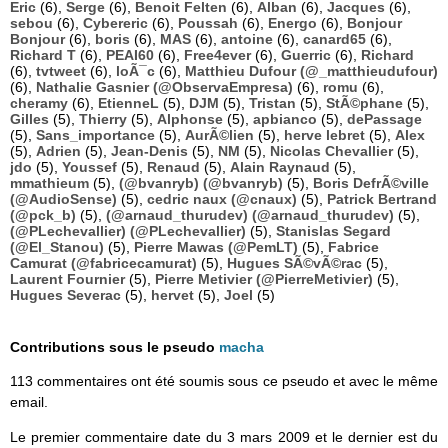
Eric
(6),
Serge
(6),
Benoit Felten
(6),
Alban
(6),
Jacques
(6),
sebou
(6),
Cybereric
(6),
Poussah
(6),
Energo
(6),
Bonjour
Bonjour
(6),
boris
(6),
MAS
(6),
antoine
(6),
canard65
(6),
Richard T
(6),
PEAI60
(6),
Free4ever
(6),
Guerric
(6),
Richard
(6),
tvtweet
(6),
loÃ¯c
(6),
Matthieu Dufour (@_matthieudufour)
(6),
Nathalie Gasnier (@ObservaEmpresa)
(6),
romu
(6),
cheramy
(6),
EtienneL
(5),
DJM
(5),
Tristan
(5),
StÃ©phane
(5),
Gilles
(5),
Thierry
(5),
Alphonse
(5),
apbianco
(5),
dePassage
(5),
Sans_importance
(5),
AurÃ©lien
(5),
herve lebret
(5),
Alex
(5),
Adrien
(5),
Jean-Denis
(5),
NM
(5),
Nicolas Chevallier
(5),
jdo
(5),
Youssef
(5),
Renaud
(5),
Alain Raynaud
(5),
mmathieum
(5),
(@bvanryb) (@bvanryb)
(5),
Boris DefrÃ©ville
(@AudioSense)
(5),
cedric naux (@cnaux)
(5),
Patrick Bertrand
(@pck_b)
(5),
(@arnaud_thurudev) (@arnaud_thurudev)
(5),
(@PLechevallier) (@PLechevallier)
(5),
Stanislas Segard
(@El_Stanou)
(5),
Pierre Mawas (@PemLT)
(5),
Fabrice
Camurat (@fabricecamurat)
(5),
Hugues SÃ©vÃ©rac
(5),
Laurent Fournier
(5),
Pierre Metivier (@PierreMetivier)
(5),
Hugues Severac
(5),
hervet
(5),
Joel
(5)
Contributions sous le pseudo
macha
113 commentaires ont été soumis sous ce pseudo et avec le même
email.
Le premier commentaire date du 3 mars 2009 et le dernier est du