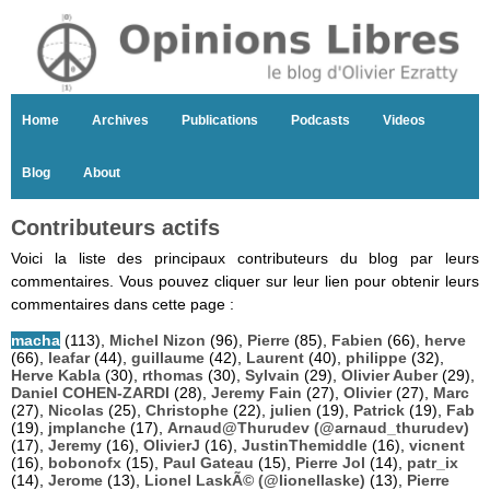
Home
Archives
Publications
Podcasts
Videos
Blog
About
Contributeurs actifs
Voici la liste des principaux contributeurs du blog par leurs
commentaires. Vous pouvez cliquer sur leur lien pour obtenir leurs
commentaires dans cette page :
macha
(113),
Michel Nizon
(96),
Pierre
(85),
Fabien
(66),
herve
(66),
leafar
(44),
guillaume
(42),
Laurent
(40),
philippe
(32),
Herve Kabla
(30),
rthomas
(30),
Sylvain
(29),
Olivier Auber
(29),
Daniel COHEN-ZARDI
(28),
Jeremy Fain
(27),
Olivier
(27),
Marc
(27),
Nicolas
(25),
Christophe
(22),
julien
(19),
Patrick
(19),
Fab
(19),
jmplanche
(17),
Arnaud@Thurudev (@arnaud_thurudev)
(17),
Jeremy
(16),
OlivierJ
(16),
JustinThemiddle
(16),
vicnent
(16),
bobonofx
(15),
Paul Gateau
(15),
Pierre Jol
(14),
patr_ix
(14),
Jerome
(13),
Lionel LaskÃ© (@lionellaske)
(13),
Pierre