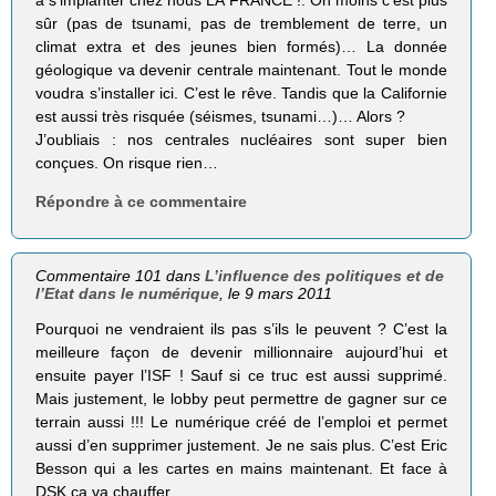
à s’implanter chez nous LA FRANCE !. On moins c’est plus
sûr (pas de tsunami, pas de tremblement de terre, un
climat extra et des jeunes bien formés)… La donnée
géologique va devenir centrale maintenant. Tout le monde
voudra s’installer ici. C’est le rêve. Tandis que la Californie
est aussi très risquée (séismes, tsunami…)… Alors ?
J’oubliais : nos centrales nucléaires sont super bien
conçues. On risque rien…
Répondre à ce commentaire
Commentaire 101 dans
L’influence des politiques et de
l’Etat dans le numérique
, le 9 mars 2011
Pourquoi ne vendraient ils pas s’ils le peuvent ? C’est la
meilleure façon de devenir millionnaire aujourd’hui et
ensuite payer l’ISF ! Sauf si ce truc est aussi supprimé.
Mais justement, le lobby peut permettre de gagner sur ce
terrain aussi !!! Le numérique créé de l’emploi et permet
aussi d’en supprimer justement. Je ne sais plus. C’est Eric
Besson qui a les cartes en mains maintenant. Et face à
DSK ça va chauffer