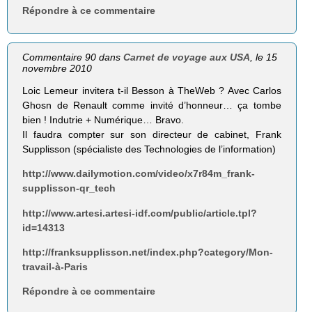
Répondre à ce commentaire
Commentaire 90 dans
Carnet de voyage aux USA
, le 15
novembre 2010
Loic Lemeur invitera t-il Besson à TheWeb ? Avec Carlos
Ghosn de Renault comme invité d’honneur… ça tombe
bien ! Indutrie + Numérique… Bravo.
Il faudra compter sur son directeur de cabinet, Frank
Supplisson (spécialiste des Technologies de l’information)
http://www.dailymotion.com/video/x7r84m_frank-
supplisson-qr_tech
http://www.artesi.artesi-idf.com/public/article.tpl?
id=14313
http://franksupplisson.net/index.php?category/Mon-
travail-à-Paris
Répondre à ce commentaire