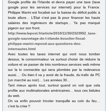
Google profite de l’Irlande et devra payer une taxe (taxe
google pour les services sur internet) pour la France.
Philippe Marini est focalisé sur la baisse du déficit public à
toute allure… L’Etat n’est pas là pour financer les hauts
salaires des ingénieurs de startups… Ya pas marqué
pigeon sur son front.
http://www.lepost.fr/article/2010/11/30/2323952_taxe-
google-sauvetage-de-l-irlande-bouclier-fiscal-
philippe-marini-repond-aux-questions-des-
internautes.html
Avec toutes les taxes internet qui vont nous tomber
dessus, le consommateur va surtout choisir de réduire la
voilure et se passer de très nombreux services web même
sur la tv connectée qui sera plombée par la redevance
aussi…. Ou bien il va y avoir de la fraude, du trafic de PC
(un marché au noir)… Les années 30…
Tant mieux après tout, surtout quand on voit que cela
profite aux multinationales américaines… tous ces bidules
du web.
On va enfin pouvoir tricoter tranquille au coin du feu…
c’est la crise !!