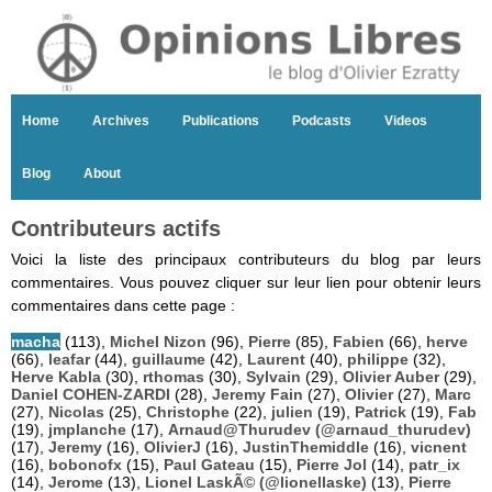
Home
Archives
Publications
Podcasts
Videos
Blog
About
Contributeurs actifs
Voici la liste des principaux contributeurs du blog par leurs
commentaires. Vous pouvez cliquer sur leur lien pour obtenir leurs
commentaires dans cette page :
macha
(113),
Michel Nizon
(96),
Pierre
(85),
Fabien
(66),
herve
(66),
leafar
(44),
guillaume
(42),
Laurent
(40),
philippe
(32),
Herve Kabla
(30),
rthomas
(30),
Sylvain
(29),
Olivier Auber
(29),
Daniel COHEN-ZARDI
(28),
Jeremy Fain
(27),
Olivier
(27),
Marc
(27),
Nicolas
(25),
Christophe
(22),
julien
(19),
Patrick
(19),
Fab
(19),
jmplanche
(17),
Arnaud@Thurudev (@arnaud_thurudev)
(17),
Jeremy
(16),
OlivierJ
(16),
JustinThemiddle
(16),
vicnent
(16),
bobonofx
(15),
Paul Gateau
(15),
Pierre Jol
(14),
patr_ix
(14),
Jerome
(13),
Lionel LaskÃ© (@lionellaske)
(13),
Pierre