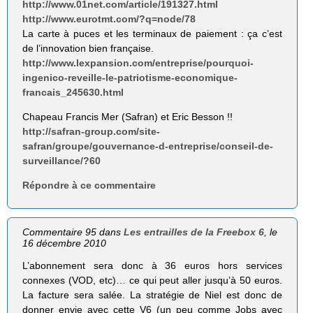
http://www.01net.com/article/191327.html
http://www.eurotmt.com/?q=node/78
La carte à puces et les terminaux de paiement : ça c’est
de l’innovation bien française.
http://www.lexpansion.com/entreprise/pourquoi-
ingenico-reveille-le-patriotisme-economique-
francais_245630.html
Chapeau Francis Mer (Safran) et Eric Besson !!
http://safran-group.com/site-
safran/groupe/gouvernance-d-entreprise/conseil-de-
surveillance/?60
Répondre à ce commentaire
Commentaire 95 dans
Les entrailles de la Freebox 6
, le
16 décembre 2010
L’abonnement sera donc à 36 euros hors services
connexes (VOD, etc)… ce qui peut aller jusqu’à 50 euros.
La facture sera salée. La stratégie de Niel est donc de
donner envie avec cette V6 (un peu comme Jobs avec