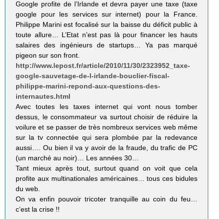
Google profite de l’Irlande et devra payer une taxe (taxe
google pour les services sur internet) pour la France.
Philippe Marini est focalisé sur la baisse du déficit public à
toute allure… L’Etat n’est pas là pour financer les hauts
salaires des ingénieurs de startups… Ya pas marqué
pigeon sur son front.
http://www.lepost.fr/article/2010/11/30/2323952_taxe-
google-sauvetage-de-l-irlande-bouclier-fiscal-
philippe-marini-repond-aux-questions-des-
internautes.html
Avec toutes les taxes internet qui vont nous tomber
dessus, le consommateur va surtout choisir de réduire la
voilure et se passer de très nombreux services web même
sur la tv connectée qui sera plombée par la redevance
aussi…. Ou bien il va y avoir de la fraude, du trafic de PC
(un marché au noir)… Les années 30…
Tant mieux après tout, surtout quand on voit que cela
profite aux multinationales américaines… tous ces bidules
du web.
On va enfin pouvoir tricoter tranquille au coin du feu…
c’est la crise !!