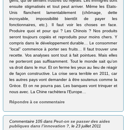
gens, qui se sentent frustrés ou rejetés. Les immigrés sont
ensuite stigmatisés et tout peut arriver. Même les Etats-
Unis flanchent lamentablement (chômage, dette
incroyable, impossibilité bientôt de payer les
fonctionnaires, etc.). Il faut voir les choses en face.
Produire quoi et pour qui ? Les Chinois ? Nos produits
seront toujours copiés et reproduits pour moins chers. Y
compris dans le développement durable… Le consommer
“local” commence à porter ses fruits… Il faut trouver une
recette. Vos analyses sont tout à fait pointues. Mais elles
ne porteront pas suffisamment. Tout le monde sait qu’on
va droit dans le mur. Et on ferme les yeux au lieu de réagir
de façon constructive. La crise sera terrible en 2011, car
les autres pays vont demander à être soutenus comme la
Grèce. Et on ne pourra pas. Les banques vont trinquer et
nous avec. La Chine rachètera l’Europe…
Répondre à ce commentaire
Commentaire 105 dans
Peut-on se passer des aides
publiques dans l’innovation ?
, le 23 juillet 2011