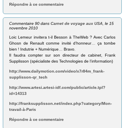
Répondre à ce commentaire
Commentaire 90 dans
Carnet de voyage aux USA
, le 15
novembre 2010
Loic Lemeur invitera t-il Besson à TheWeb ? Avec Carlos
Ghosn de Renault comme invité d’honneur… ça tombe
bien ! Indutrie + Numérique… Bravo.
Il faudra compter sur son directeur de cabinet, Frank
Supplisson (spécialiste des Technologies de l’information)
http://www.dailymotion.com/video/x7r84m_frank-
supplisson-qr_tech
http://www.artesi.artesi-idf.com/public/article.tpl?
id=14313
http://franksupplisson.net/index.php?category/Mon-
travail-à-Paris
Répondre à ce commentaire