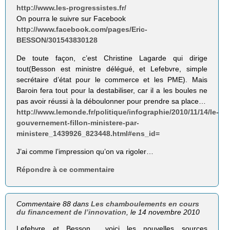
http://www.les-progressistes.fr/
On pourra le suivre sur Facebook
http://www.facebook.com/pages/Eric-
BESSON/301543830128
De toute façon, c’est Christine Lagarde qui dirige
tout(Besson est ministre délégué, et Lefebvre, simple
secrétaire d’état pour le commerce et les PME). Mais
Baroin fera tout pour la destabiliser, car il a les boules ne
pas avoir réussi à la déboulonner pour prendre sa place…
http://www.lemonde.fr/politique/infographie/2010/11/14/le-
gouvernement-fillon-ministere-par-
ministere_1439926_823448.html#ens_id=
J’ai comme l’impression qu’on va rigoler…
Répondre à ce commentaire
Commentaire 88 dans
Les chamboulements en cours
du financement de l’innovation
, le 14 novembre 2010
Lefebvre et Besson… voici les nouvelles sources