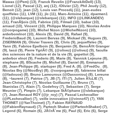
Mawas (@Pem)
(13),
Franck Revelin (@FranckAtDell)
(13),
Lionel
(12),
Pascal
(12),
anj
(12),
/Olivier
(12),
Phil Jeudy
(12),
Benoit
(12),
jean
(12),
Louis van Proosdij
(11),
jean-eudes
queffelec
(11),
LVM
(11),
jlc
(11),
Marc-Antoine
(11),
dparmen1
(11),
(@slebarque) (@slebarque)
(11),
INFO (@LINKANDEV)
(11),
FranÃ§ois
(10),
Fabrice
(10),
Filmail
(10),
babar
(10),
arnaud
(10),
Vincent
(10),
Philippe Marques
(10),
Nicolas Andre
(@corpogame)
(10),
Michel Nizon (@MichelNizon)
(10),
arderborelnot
(10),
Alexis
(9),
David
(9),
Rafael
(9),
FredericBaud
(9),
Laurent Bervas
(9),
Mickael
(9),
Hugues
(9),
ZISERMAN
(9),
Olivier Travers
(9),
Chris
(9),
jequeffelec
(9),
Yann
(9),
Fabrice Epelboin
(9),
Benjamin
(9),
BenoÃ®t Granger
(9),
laozi
(9),
Pierre YgriÃ©
(9),
(@olivez) (@olivez)
(9),
faculte
des sciences de la nature et de la vie
(9),
gepettot
(9),
arderbor elnot
(9),
Frederic
(8),
Marie
(8),
Yannick Lejeune
(8),
stephane
(8),
BScache
(8),
Michel
(8),
Daniel
(8),
Emmanuel
(8),
Jean-Philippe
(8),
startuper
(8),
Fred A.
(8),
@FredOu_
(8),
Nicolas Bry (@NicoBry)
(8),
@corpogame
(8),
fabienne billat
(@fadouce)
(8),
Bruno Lamouroux (@Dassoniou)
(8),
Lereune
(8),
~laurent
(7),
Patrice
(7),
JB
(7),
ITI
(7),
Julien Ã‰LIE
(7),
Jean-Christophe
(7),
Nicolas Guillaume
(7),
Bruno
(7),
Stanislas
(7),
Alain
(7),
Godefroy
(7),
Sebastien
(7),
Serge
Meunier
(7),
Pimpin
(7),
Lebarque StÃ©phane (@slebarque)
(7),
Jean-Renaud ROY (@jr_roy)
(7),
Pascal Lechevallier
(@PLechevallier)
(7),
veille innovation (@vinno47)
(7),
YAN
THOINET (@YanThoinet)
(7),
Fabien RAYNAUD
(@FabienRaynaud)
(7),
Partech Shaker (@PartechShaker)
(7),
Legend
(6),
Romain
(6),
JÃ©rÃ´me
(6),
Paul
(6),
Eric
(6),
Serge