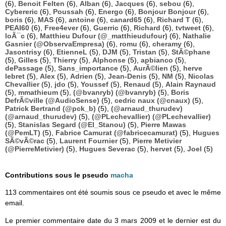
(6),
Benoit Felten
(6),
Alban
(6),
Jacques
(6),
sebou
(6),
Cybereric
(6),
Poussah
(6),
Energo
(6),
Bonjour Bonjour
(6),
boris
(6),
MAS
(6),
antoine
(6),
canard65
(6),
Richard T
(6),
PEAI60
(6),
Free4ever
(6),
Guerric
(6),
Richard
(6),
tvtweet
(6),
loÃ¯c
(6),
Matthieu Dufour (@_matthieudufour)
(6),
Nathalie
Gasnier (@ObservaEmpresa)
(6),
romu
(6),
cheramy
(6),
Jasontrisy
(6),
EtienneL
(5),
DJM
(5),
Tristan
(5),
StÃ©phane
(5),
Gilles
(5),
Thierry
(5),
Alphonse
(5),
apbianco
(5),
dePassage
(5),
Sans_importance
(5),
AurÃ©lien
(5),
herve
lebret
(5),
Alex
(5),
Adrien
(5),
Jean-Denis
(5),
NM
(5),
Nicolas
Chevallier
(5),
jdo
(5),
Youssef
(5),
Renaud
(5),
Alain Raynaud
(5),
mmathieum
(5),
(@bvanryb) (@bvanryb)
(5),
Boris
DefrÃ©ville (@AudioSense)
(5),
cedric naux (@cnaux)
(5),
Patrick Bertrand (@pck_b)
(5),
(@arnaud_thurudev)
(@arnaud_thurudev)
(5),
(@PLechevallier) (@PLechevallier)
(5),
Stanislas Segard (@El_Stanou)
(5),
Pierre Mawas
(@PemLT)
(5),
Fabrice Camurat (@fabricecamurat)
(5),
Hugues
SÃ©vÃ©rac
(5),
Laurent Fournier
(5),
Pierre Metivier
(@PierreMetivier)
(5),
Hugues Severac
(5),
hervet
(5),
Joel
(5)
Contributions sous le pseudo
macha
113 commentaires ont été soumis sous ce pseudo et avec le même
email.
Le premier commentaire date du 3 mars 2009 et le dernier est du