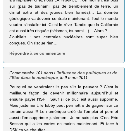
à s’implanter chez nous LA FRANCE !. On moins c’est plus
sûr (pas de tsunami, pas de tremblement de terre, un
climat extra et des jeunes bien formés)… La donnée
géologique va devenir centrale maintenant. Tout le monde
voudra s’installer ici. C’est le rêve. Tandis que la Californie
est aussi très risquée (séismes, tsunami…)… Alors ?
J’oubliais : nos centrales nucléaires sont super bien
conçues. On risque rien…
Répondre à ce commentaire
Commentaire 101 dans
L’influence des politiques et de
l’Etat dans le numérique
, le 9 mars 2011
Pourquoi ne vendraient ils pas s’ils le peuvent ? C’est la
meilleure façon de devenir millionnaire aujourd’hui et
ensuite payer l’ISF ! Sauf si ce truc est aussi supprimé.
Mais justement, le lobby peut permettre de gagner sur ce
terrain aussi !!! Le numérique créé de l’emploi et permet
aussi d’en supprimer justement. Je ne sais plus. C’est Eric
Besson qui a les cartes en mains maintenant. Et face à
DSK ça va chauffer