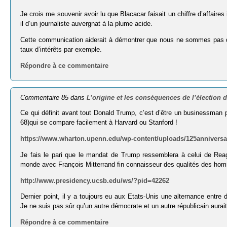
Je crois me souvenir avoir lu que Blacacar faisait un chiffre d’affaires
il d’un journaliste auvergnat à la plume acide.
Cette communication aiderait à démontrer que nous ne sommes pas dan
taux d’intérêts par exemple.
Répondre à ce commentaire
Commentaire 85 dans
L’origine et les conséquences de l’élection
Ce qui définit avant tout Donald Trump, c’est d’être un businessm
68)qui se compare facilement à Harvard ou Stanford !
https://www.wharton.upenn.edu/wp-content/uploads/125anniversa
Je fais le pari que le mandat de Trump ressemblera à celui de Reag
monde avec François Mitterrand fin connaisseur des qualités des h
http://www.presidency.ucsb.edu/ws/?pid=42262
Dernier point, il y a toujours eu aux Etats-Unis une alternance entre 
Je ne suis pas sûr qu’un autre démocrate et un autre républicain aurait
Répondre à ce commentaire