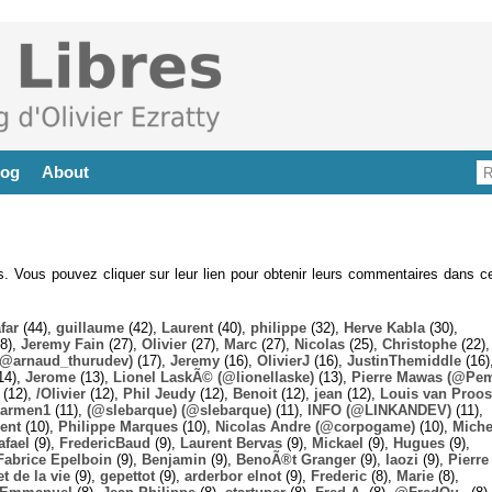
log
About
es. Vous pouvez cliquer sur leur lien pour obtenir leurs commentaires dans ce
far
(44),
guillaume
(42),
Laurent
(40),
philippe
(32),
Herve Kabla
(30),
8),
Jeremy Fain
(27),
Olivier
(27),
Marc
(27),
Nicolas
(25),
Christophe
(22),
@arnaud_thurudev)
(17),
Jeremy
(16),
OlivierJ
(16),
JustinThemiddle
(16)
14),
Jerome
(13),
Lionel LaskÃ© (@lionellaske)
(13),
Pierre Mawas (@Pe
(12),
/Olivier
(12),
Phil Jeudy
(12),
Benoit
(12),
jean
(12),
Louis van Proos
armen1
(11),
(@slebarque) (@slebarque)
(11),
INFO (@LINKANDEV)
(11),
ent
(10),
Philippe Marques
(10),
Nicolas Andre (@corpogame)
(10),
Miche
afael
(9),
FredericBaud
(9),
Laurent Bervas
(9),
Mickael
(9),
Hugues
(9),
Fabrice Epelboin
(9),
Benjamin
(9),
BenoÃ®t Granger
(9),
laozi
(9),
Pierre
t de la vie
(9),
gepettot
(9),
arderbor elnot
(9),
Frederic
(8),
Marie
(8),