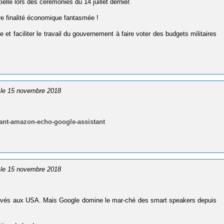
tielle lors des cérémonies du 14 juillet dernier.
tre finalité économique fantasmée !
et faciliter le travail du gouvernement à faire voter des budgets militaires
 le 15 novembre 2018
stant-amazon-echo-google-assistant
 le 15 novembre 2018
rivés aux USA. Mais Google domine le mar-ché des smart speakers depuis