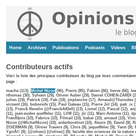
Home
Archives
Publications
Podcasts
Videos
B
Contributeurs actifs
Voici la liste des principaux contributeurs du blog par leurs commentair
page :
macha
(113),
Michel Nizon
(96),
Pierre
(85),
Fabien
(66),
herve
(66),
lea
rthomas
(30),
Sylvain
(29),
Olivier Auber
(29),
Daniel COHEN-ZARDI
(2
julien
(19),
Patrick
(19),
Fab
(19),
jmplanche
(17),
Arnaud@Thurudev (
vicnent
(16),
bobonofx
(15),
Paul Gateau
(15),
Pierre Jol
(14),
patr_ix
(
(13),
Franck Revelin (@FranckAtDell)
(13),
Lionel
(12),
Pascal
(12),
anj
(11),
jean-eudes queffelec
(11),
LVM
(11),
jlc
(11),
Marc-Antoine
(11),
dp
FranÃ§ois
(10),
Fabrice
(10),
Filmail
(10),
babar
(10),
arnaud
(10),
Vinc
Nizon (@MichelNizon)
(10),
arderborelnot
(10),
Alexis
(9),
David
(9),
R
ZISERMAN
(9),
Olivier Travers
(9),
Chris
(9),
jequeffelec
(9),
Yann
(9),
YgriÃ©
(9),
(@olivez) (@olivez)
(9),
faculte des sciences de la nature e