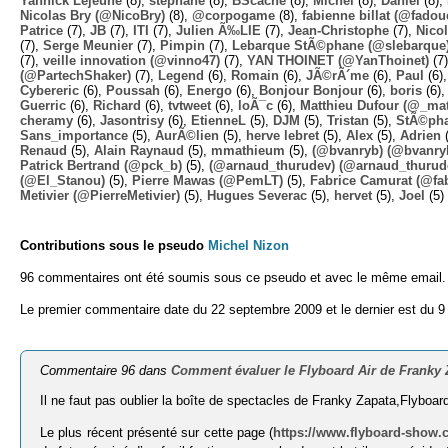
Yannick Lejeune
(8),
stephane
(8),
BScache
(8),
Michel
(8),
Daniel
(8),
Nicolas Bry (@NicoBry)
(8),
@corpogame
(8),
fabienne billat (@fadou
Patrice
(7),
JB
(7),
ITI
(7),
Julien Ã‰LIE
(7),
Jean-Christophe
(7),
Nico
(7),
Serge Meunier
(7),
Pimpin
(7),
Lebarque StÃ©phane (@slebarque
(7),
veille innovation (@vinno47)
(7),
YAN THOINET (@YanThoinet)
(7
(@PartechShaker)
(7),
Legend
(6),
Romain
(6),
JÃ©rÃ´me
(6),
Paul
(6)
Cybereric
(6),
Poussah
(6),
Energo
(6),
Bonjour Bonjour
(6),
boris
(6)
Guerric
(6),
Richard
(6),
tvtweet
(6),
loÃ¯c
(6),
Matthieu Dufour (@_mat
cheramy
(6),
Jasontrisy
(6),
EtienneL
(5),
DJM
(5),
Tristan
(5),
StÃ©ph
Sans_importance
(5),
AurÃ©lien
(5),
herve lebret
(5),
Alex
(5),
Adrien
(
Renaud
(5),
Alain Raynaud
(5),
mmathieum
(5),
(@bvanryb) (@bvanry
Patrick Bertrand (@pck_b)
(5),
(@arnaud_thurudev) (@arnaud_thurud
(@El_Stanou)
(5),
Pierre Mawas (@PemLT)
(5),
Fabrice Camurat (@fa
Metivier (@PierreMetivier)
(5),
Hugues Severac
(5),
hervet
(5),
Joel
(5)
Contributions sous le pseudo
Michel Nizon
96 commentaires ont été soumis sous ce pseudo et avec le même email.
Le premier commentaire date du 22 septembre 2009 et le dernier est du 9
Commentaire 96 dans
Comment évaluer le Flyboard Air de Franky 
Il ne faut pas oublier la boîte de spectacles de Franky Zapata,Flybo
Le plus récent présenté sur cette page (
https://www.flyboard-show.