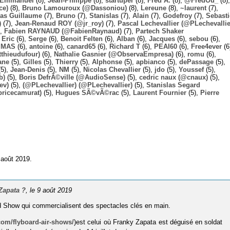
Emmanuel
(8),
Jean-Philippe
(8),
startuper
(8),
Fred A.
(8),
@FredOu_
(8),
ce)
(8),
Bruno Lamouroux (@Dassoniou)
(8),
Lereune
(8),
~laurent
(7),
las Guillaume
(7),
Bruno
(7),
Stanislas
(7),
Alain
(7),
Godefroy
(7),
Sebast
)
(7),
Jean-Renaud ROY (@jr_roy)
(7),
Pascal Lechevallier (@PLechevallie
),
Fabien RAYNAUD (@FabienRaynaud)
(7),
Partech Shaker
,
Eric
(6),
Serge
(6),
Benoit Felten
(6),
Alban
(6),
Jacques
(6),
sebou
(6),
,
MAS
(6),
antoine
(6),
canard65
(6),
Richard T
(6),
PEAI60
(6),
Free4ever
(6
thieudufour)
(6),
Nathalie Gasnier (@ObservaEmpresa)
(6),
romu
(6),
ane
(5),
Gilles
(5),
Thierry
(5),
Alphonse
(5),
apbianco
(5),
dePassage
(5),
5),
Jean-Denis
(5),
NM
(5),
Nicolas Chevallier
(5),
jdo
(5),
Youssef
(5),
b)
(5),
Boris DefrÃ©ville (@AudioSense)
(5),
cedric naux (@cnaux)
(5),
ev)
(5),
(@PLechevallier) (@PLechevallier)
(5),
Stanislas Segard
bricecamurat)
(5),
Hugues SÃ©vÃ©rac
(5),
Laurent Fournier
(5),
Pierre
 août 2019.
Zapata ?
, le 9 août 2019
ard Show qui commercialisent des spectacles clés en main.
com/flyboard-air-shows/
)est celui où Franky Zapata est déguisé en soldat