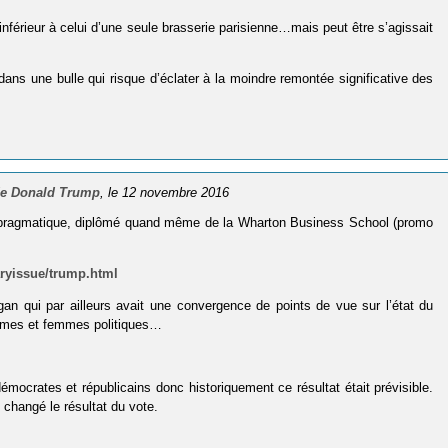
 inférieur à celui d’une seule brasserie parisienne…mais peut être s’agissait
s une bulle qui risque d’éclater à la moindre remontée significative des
 de Donald Trump
, le 12 novembre 2016
an pragmatique, diplômé quand même de la Wharton Business School (promo
ryissue/trump.html
an qui par ailleurs avait une convergence de points de vue sur l’état du
ommes et femmes politiques…
démocrates et républicains donc historiquement ce résultat était prévisible.
 changé le résultat du vote.