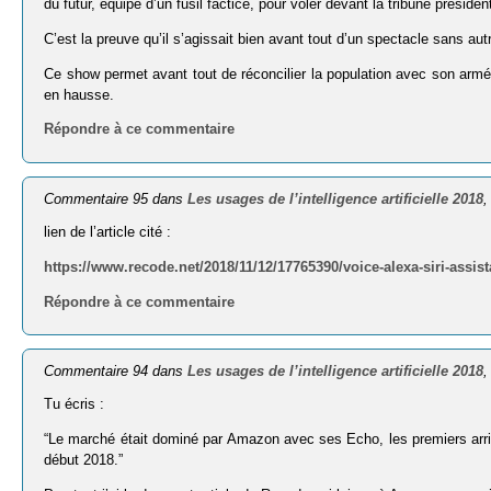
du futur, équipé d’un fusil factice, pour voler devant la tribune présiden
C’est la preuve qu’il s’agissait bien avant tout d’un spectacle sans au
Ce show permet avant tout de réconcilier la population avec son armée 
en hausse.
Répondre à ce commentaire
Commentaire 95 dans
Les usages de l’intelligence artificielle 2018
,
lien de l’article cité :
https://www.recode.net/2018/11/12/17765390/voice-alexa-siri-assi
Répondre à ce commentaire
Commentaire 94 dans
Les usages de l’intelligence artificielle 2018
,
Tu écris :
“Le marché était dominé par Amazon avec ses Echo, les premiers ar
début 2018.”