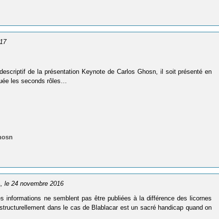
017
le descriptif de la présentation Keynote de Carlos Ghosn, il soit présenté en
ouée les seconds rôles…
hosn
1
, le 24 novembre 2016
Ces informations ne semblent pas être publiées à la différence des licornes
ructurellement dans le cas de Blablacar est un sacré handicap quand on