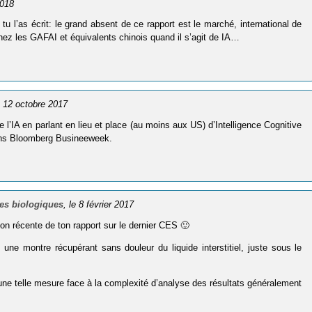
2018
u l’as écrit: le grand absent de ce rapport est le marché, international de
chez les GAFAI et équivalents chinois quand il s’agit de IA…
e 12 octobre 2017
 l’IA en parlant en lieu et place (au moins aux US) d’Intelligence Cognitive
dans Bloomberg Busineeweek.
ses biologiques
, le 8 février 2017
tion récente de ton rapport sur le dernier CES 🙂
ne montre récupérant sans douleur du liquide interstitiel, juste sous le
’une telle mesure face à la complexité d’analyse des résultats généralement