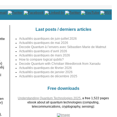
Last posts / derniers articles
tte
Actualités quantiques de juin-juillet 2026
Actualités quantiques de mai 2026
Decode Quantum à l’envers avec Sébastien Marie de Matmut
Actualités quantiques d’avril 2026
Actualités quantiques de mars 2026
,
How to compare logical qubits?
m)
Decode Quantum with Christian Weedbrook from Xanadu
dij
Actualités quantiques de février 2026
Actualités quantiques de janvier 2026
l
Actualités quantiques de décembre 2025
Free downloads
Understanding Quantum Technologies 2025
, a free 1,522 pages
ien
r)
ebook about all quantum technologies (computing,
telecommunications, cryptography, sensing):
),