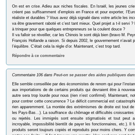
On est en crise. Adieu aux niches fiscales. En Israël, les jeunes c
créent pas suffisamment d’emplois en France et pour exporter, l’Eu
réaliste et durables ? Vous avez déjà signalé dans votre article les in
va être gravement raboté et c’est tant mieux. Quel projet a t-il serv
à trinquer pour que quelques entrepreneurs se la coulent douce ?
Il va falloir se réveiller, car les Chinois le sont déjà bien (bravo M. Peyr
François Hollande a raison. Si depuis 2002, le gouvernement n’avait p
l’équilibre. C’était cela la règle d’or. Maintenant, c’est trop tard.
Répondre à ce commentaire
Commentaire 106 dans
Peut-on se passer des aides publiques dans
Elle semble conseillée par des économistes de renom qui pour l’instant
aux importations de de certains produits qui devraient être à nouveau
autre sera trop lourde pour nous (rien n’est confirmé). Maintenant, no
pour contrer cette concurrence ? Le déficit commercial est catastrophiqu
rien apparemment. La montée des extrémismes de droite est tout d
les Pays-Bas…). La souffrance du chômage et difficultés croissantes r
ou rejetés. Les immigrés sont ensuite stigmatisés et tout peut 
incroyable, impossibilité bientôt de payer les fonctionnaires, etc.). I
produits seront toujours copiés et reproduits pour moins chers. Y