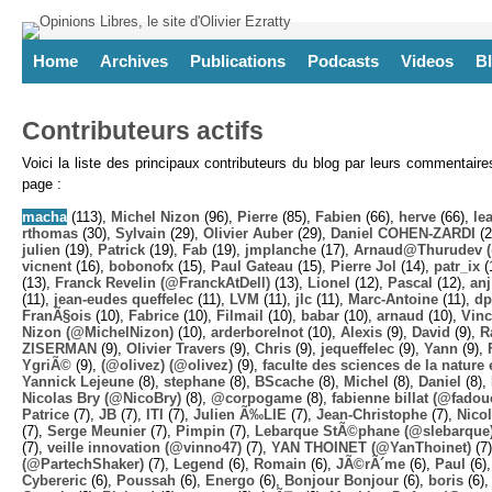
Home
Archives
Publications
Podcasts
Videos
B
Contributeurs actifs
Voici la liste des principaux contributeurs du blog par leurs commentair
page :
macha
(113),
Michel Nizon
(96),
Pierre
(85),
Fabien
(66),
herve
(66),
lea
rthomas
(30),
Sylvain
(29),
Olivier Auber
(29),
Daniel COHEN-ZARDI
(2
julien
(19),
Patrick
(19),
Fab
(19),
jmplanche
(17),
Arnaud@Thurudev (
vicnent
(16),
bobonofx
(15),
Paul Gateau
(15),
Pierre Jol
(14),
patr_ix
(
(13),
Franck Revelin (@FranckAtDell)
(13),
Lionel
(12),
Pascal
(12),
anj
(11),
jean-eudes queffelec
(11),
LVM
(11),
jlc
(11),
Marc-Antoine
(11),
dp
FranÃ§ois
(10),
Fabrice
(10),
Filmail
(10),
babar
(10),
arnaud
(10),
Vinc
Nizon (@MichelNizon)
(10),
arderborelnot
(10),
Alexis
(9),
David
(9),
R
ZISERMAN
(9),
Olivier Travers
(9),
Chris
(9),
jequeffelec
(9),
Yann
(9),
YgriÃ©
(9),
(@olivez) (@olivez)
(9),
faculte des sciences de la nature e
Yannick Lejeune
(8),
stephane
(8),
BScache
(8),
Michel
(8),
Daniel
(8),
Nicolas Bry (@NicoBry)
(8),
@corpogame
(8),
fabienne billat (@fadou
Patrice
(7),
JB
(7),
ITI
(7),
Julien Ã‰LIE
(7),
Jean-Christophe
(7),
Nico
(7),
Serge Meunier
(7),
Pimpin
(7),
Lebarque StÃ©phane (@slebarque
(7),
veille innovation (@vinno47)
(7),
YAN THOINET (@YanThoinet)
(7
(@PartechShaker)
(7),
Legend
(6),
Romain
(6),
JÃ©rÃ´me
(6),
Paul
(6)
Cybereric
(6),
Poussah
(6),
Energo
(6),
Bonjour Bonjour
(6),
boris
(6)