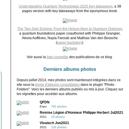
Understanding Quantum Technologies 2025 Key takeaways
, a 38
pages version with key takeaways from the eponymous book.
The Two-Spin Enigma: From the Helium Atom to Quantum Ontology
,
a quantum foundations paper coauthored with Philippe Grangier,
Alexia Auffèves, Nayla Farouki and Mathias Van den Bossche
(
paper backstory
).
Voir aussi la
liste complète
des publications de ce blog.
Derniers albums photos
Depuis juillet 2014, mes photos sont maintenant intégrées dans ce
site sous la
forme d'albums consultables
dans le plugin "Photo-
Folders". Voici les derniers albums publiés ou mis à jour. Cliquez sur
les vignettes pour accéder aux albums.
QFDN
Expo
791 photos
Remise Légion d'Honneur Philippe Herbert Jul2021
2021
15 photos
Vivatech Jun2021
2021
120 photos