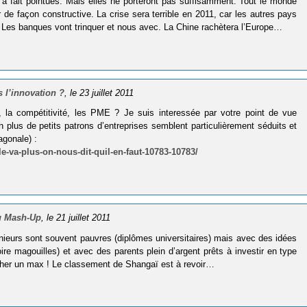
t à fait pointues. Mais elles ne porteront pas suffisamment. Tout le monde
r de façon constructive. La crise sera terrible en 2011, car les autres pays
Les banques vont trinquer et nous avec. La Chine rachètera l’Europe…
 l’innovation ?
, le 23 juillet 2011
e, la compétitivité, les PME ? Je suis interessée par votre point de vue
n plus de petits patrons d’entreprises semblent particulièrement séduits et
agonale) :
e-va-plus-on-nous-dit-quil-en-faut-10783-10783/
au Mash-Up
, le 21 juillet 2011
nieurs sont souvent pauvres (diplômes universitaires) mais avec des idées
re magouilles) et avec des parents plein d’argent prêts à investir en type
cher un max ! Le classement de Shangaï est à revoir…