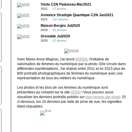
Visite C2N Palaiseau Mar2021
2021
17 photos
Annonce Stratégie Quantique C2N Jan2021
2021
137 photos
Maison Bergès Jul2020
2020
54 photos
Grenoble Jul2020
2020
22 photos
Avec Marie-Anne Magnac, j'ai lancé
#QFDN
, l'initiative de
valorisation de femmes du numérique par la photo. Elle circule dans
différentes manifestations. J'ai réalisé entre 2011 et mi 2023 plus de
800 portraits photographiques de femmes du numérique avec une
représentation de tous les métiers du numérique.
Les photos et les bios de ces femmes du numérique sont
présentées au complet sur le site
QFDN
! Vous pouvez aussi
visualiser les derniers portraits publiés sur
mon propre site photo
. Et
ci-dessous, les 16 derniers par date de prise de vue, les vignettes
étant cliquables.