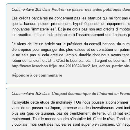
Commentaire 103 dans
Peut-on se passer des aides publiques dans
Les crédits bancaires ne concernent pas les startups qui ne font pas de
que la banque puisse prendre une hypothèque sur un équipement q
innovantes “immatérielles”. Et je ne crois pas non aux crédits d’im
les recettes fiscales indispensables à l’assainissement des finances p
Je viens de lire un article sur le président du conseil national du numé
d’entreprise pour engranger des plus values et se constituer un patri
je ne sais pas si cela créé de l’emploi durable dont nous avons tant
retour de l’ancienne JEI… C’est le beurre… et…. l’argent du beurre…
http://www.lesechos.fr/journal20110624/lec2_les_echos_patrimoine
Répondre à ce commentaire
Commentaire 102 dans
L’impact économique de l’Internet en Fran
Incroyable cette étude de mckinsey ! On nous pousse à consommer de
vient de se passer au Japon, je pense que les investisseurs vont in
plus sûr (pas de tsunami, pas de tremblement de terre, un climat ex
maintenant. Tout le monde voudra s’installer ici. C’est le rêve. Tandi
J’oubliais : nos centrales nucléaires sont super bien conçues. On ris