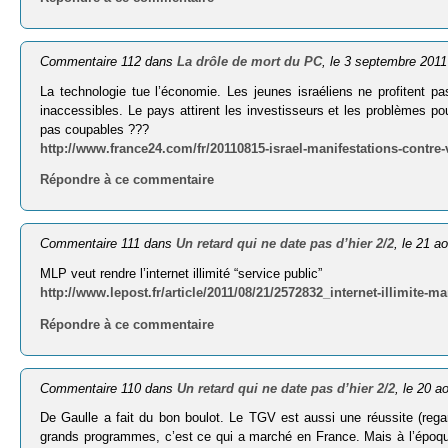
Commentaire 112 dans
La drôle de mort du PC
, le 3 septembre 2011
La technologie tue l’économie. Les jeunes israéliens ne profitent pa
inaccessibles. Le pays attirent les investisseurs et les problèmes p
pas coupables ???
http://www.france24.com/fr/20110815-israel-manifestations-contre
Répondre à ce commentaire
Commentaire 111 dans
Un retard qui ne date pas d’hier 2/2
, le 21 a
MLP veut rendre l’internet illimité “service public”
http://www.lepost.fr/article/2011/08/21/2572832_internet-illimite-
Répondre à ce commentaire
Commentaire 110 dans
Un retard qui ne date pas d’hier 2/2
, le 20 a
De Gaulle a fait du bon boulot. Le TGV est aussi une réussite (rega
grands programmes, c’est ce qui a marché en France. Mais à l’époqu