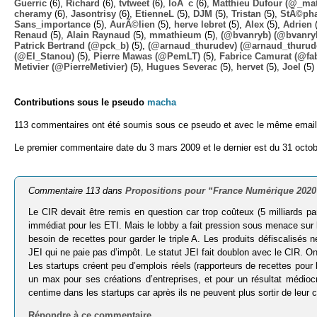
Guerric
(6),
Richard
(6),
tvtweet
(6),
loÃ¯c
(6),
Matthieu Dufour (@_mat
cheramy
(6),
Jasontrisy
(6),
EtienneL
(5),
DJM
(5),
Tristan
(5),
StÃ©ph
Sans_importance
(5),
AurÃ©lien
(5),
herve lebret
(5),
Alex
(5),
Adrien
(
Renaud
(5),
Alain Raynaud
(5),
mmathieum
(5),
(@bvanryb) (@bvanry
Patrick Bertrand (@pck_b)
(5),
(@arnaud_thurudev) (@arnaud_thurud
(@El_Stanou)
(5),
Pierre Mawas (@PemLT)
(5),
Fabrice Camurat (@fa
Metivier (@PierreMetivier)
(5),
Hugues Severac
(5),
hervet
(5),
Joel
(5)
Contributions sous le pseudo
macha
113 commentaires ont été soumis sous ce pseudo et avec le même email
Le premier commentaire date du 3 mars 2009 et le dernier est du 31 octob
Commentaire 113 dans
Propositions pour “France Numérique 2020
Le CIR devait être remis en question car trop coûteux (5 milliards p
immédiat pour les ETI. Mais le lobby a fait pression sous menace sur les
besoin de recettes pour garder le triple A. Les produits défiscalisé
JEI qui ne paie pas d’impôt. Le statut JEI fait doublon avec le CIR. O
Les startups créent peu d’emplois réels (rapporteurs de recettes pour l
un max pour ses créations d’entreprises, et pour un résultat médioc
centime dans les startups car après ils ne peuvent plus sortir de leur c
Répondre à ce commentaire