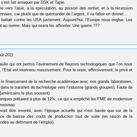
 s’est fait arnaquer par DSK et Tapie.
ie vers l’asie, à la spéculation, au pouvoir des rentier, et à la récession
naies, car plutôt que de quémander de l’argent, il va falloir en donner…
e battait contre les USA justement. Aujourd’hui, l’Europe nous englue. Les
t au norme. Mais qui osera les affronter. Une guerre ???
oût 2011
aulle qui ont permis l’avénement de fleurons technologiques que l’on nous
 l’Etat est intervenu massivement. Pour le reste, effectivement, le privé et
ar le financement de la recherche académique avec nos grands laboratoires,
 dans le transfert de technologie vers l’industrie (grands groupes). Faute de
(américains le plus souvent).
 banques prêtaient à plus de 12%, ce qui a empêché les PME de moderniser
 nouveau.
vait être inventé, avec l’époque actuelle qui n’est basée que sur de la
gence de baisse des coûts de production tout de suite (en raison de la
ndés au détriment de l’emploi).