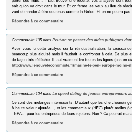
porter ses fruits… Il faut trouver une recette. Vos analyses sont tou
sait qu’on va droit dans le mur. Et on ferme les yeux au lieu de réagi
vont demander à être soutenus comme la Grèce. Et on ne pourra pas. 
Répondre à ce commentaire
Commentaire 105 dans
Peut-on se passer des aides publiques dans
Avez vous lu cette analyse sur la réindustrialisation, la croissanc
beaucoup plus aiguisé mais il faudrait le confronter à cela. De plus e
de façon très réfléchie. Il faut vraiment lire toutes les lignes (pas en di
http://www.lenouveleconomiste.fr/marine-le-pen-leurope-moins-ell
Répondre à ce commentaire
Commentaire 104 dans
Le speed-dating de jeunes entrepreneurs 
Ce sont des mélanges intéressants. D’autant que les chercheurs/ingé
à haute valeur ajoutée…, et les commerciaux (HEC) plutôt malins (voi
TEPA… pour les entreprises de leurs rejetons. Non ? Ca pourrait mar
Répondre à ce commentaire