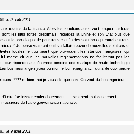
PME
, le 9 août 2011
x requins de la finance. Alors les israéliens aussi vont trinquer car leurs
s sont les plus fortes désormais: regardez la Chine et son Etat plus que
posant le bon diagnostic pour trouver enfin des solutions qui marchent tous
ieux ? Je pense vraiment qu’il va falloir trouver de nouvelles solutions et
ctivités locales le trou béant que provoquent les startups françaises, qui
 lui meme dit que les nouvelles réglementations ne faciliteront pas les
ls pour répondre aux énormes besoins des startups de haute technologie
!! Les business angels(vous ou moi, le bon épargnant… qui a de quoi perdre
anlieues ???? et bien moi je vous dis que non. On veut du bon ingénieur….
ais dû dire “se laisser couler doucement”….. vraiment tout doucement.
s messieurs de haute gouvernance nationale.
PME
, le 9 août 2011