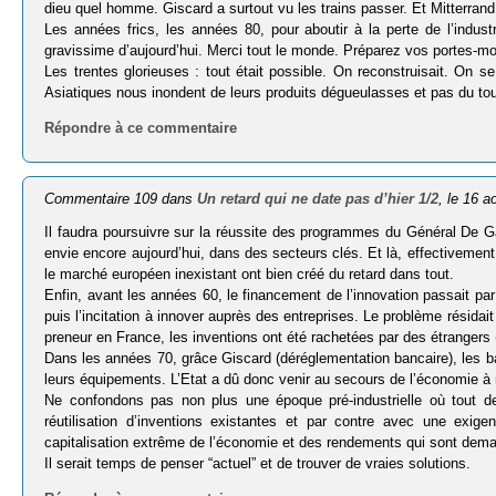
dieu quel homme. Giscard a surtout vu les trains passer. Et Mitterrand
Les années frics, les années 80, pour aboutir à la perte de l’industr
gravissime d’aujourd’hui. Merci tout le monde. Préparez vos portes-mon
Les trentes glorieuses : tout était possible. On reconstruisait. On s
Asiatiques nous inondent de leurs produits dégueulasses et pas du tou
Répondre à ce commentaire
Commentaire 109 dans
Un retard qui ne date pas d’hier 1/2
, le 16 a
Il faudra poursuivre sur la réussite des programmes du Général De G
envie encore aujourd’hui, dans des secteurs clés. Et là, effectivement,
le marché européen inexistant ont bien créé du retard dans tout.
Enfin, avant les années 60, le financement de l’innovation passait p
puis l’incitation à innover auprès des entreprises. Le problème résidait
preneur en France, les inventions ont été rachetées par des étrangers 
Dans les années 70, grâce Giscard (déréglementation bancaire), les
leurs équipements. L’Etat a dû donc venir au secours de l’économie à
Ne confondons pas non plus une époque pré-industrielle où tout de
réutilisation d’inventions existantes et par contre avec une exi
capitalisation extrême de l’économie et des rendements qui sont dema
Il serait temps de penser “actuel” et de trouver de vraies solutions.