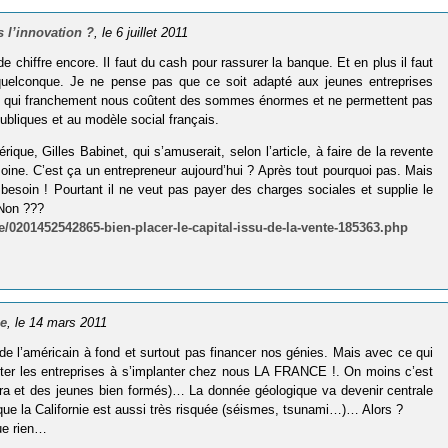
 l’innovation ?
, le 6 juillet 2011
 chiffre encore. Il faut du cash pour rassurer la banque. Et en plus il faut
uelconque. Je ne pense pas que ce soit adapté aux jeunes entreprises
pôts qui franchement nous coûtent des sommes énormes et ne permettent pas
ubliques et au modèle social français.
rique, Gilles Babinet, qui s’amuserait, selon l’article, à faire de la revente
moine. C’est ça un entrepreneur aujourd’hui ? Après tout pourquoi pas. Mais
 besoin ! Pourtant il ne veut pas payer des charges sociales et supplie le
 Non ???
/0201452542865-bien-placer-le-capital-issu-de-la-vente-185363.php
ce
, le 14 mars 2011
 l’américain à fond et surtout pas financer nos génies. Mais avec ce qui
citer les entreprises à s’implanter chez nous LA FRANCE !. On moins c’est
tra et des jeunes bien formés)… La donnée géologique va devenir centrale
s que la Californie est aussi très risquée (séismes, tsunami…)… Alors ?
que rien…