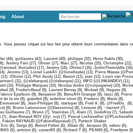
log
About
es. Vous pouvez cliquer sur leur lien pour obtenir leurs commentaires dans ce
far
(44),
guillaume
(42),
Laurent
(40),
philippe
(32),
Herve Kabla
(30),
8),
Jeremy Fain
(27),
Olivier
(27),
Marc
(27),
Nicolas
(25),
Christophe
(22),
@arnaud_thurudev)
(17),
Jeremy
(16),
OlivierJ
(16),
JustinThemiddle
(16)
14),
Jerome
(13),
Lionel LaskÃ© (@lionellaske)
(13),
Pierre Mawas (@Pe
(12),
/Olivier
(12),
Phil Jeudy
(12),
Benoit
(12),
jean
(12),
Louis van Proos
armen1
(11),
(@slebarque) (@slebarque)
(11),
INFO (@LINKANDEV)
(11),
ent
(10),
Philippe Marques
(10),
Nicolas Andre (@corpogame)
(10),
Miche
afael
(9),
FredericBaud
(9),
Laurent Bervas
(9),
Mickael
(9),
Hugues
(9),
Fabrice Epelboin
(9),
Benjamin
(9),
BenoÃ®t Granger
(9),
laozi
(9),
Pierre
t de la vie
(9),
gepettot
(9),
arderbor elnot
(9),
Frederic
(8),
Marie
(8),
Emmanuel
(8),
Jean-Philippe
(8),
startuper
(8),
Fred A.
(8),
@FredOu_
(8),
ce)
(8),
Bruno Lamouroux (@Dassoniou)
(8),
Lereune
(8),
~laurent
(7),
las Guillaume
(7),
Bruno
(7),
Stanislas
(7),
Alain
(7),
Godefroy
(7),
Sebast
)
(7),
Jean-Renaud ROY (@jr_roy)
(7),
Pascal Lechevallier (@PLechevallie
),
Fabien RAYNAUD (@FabienRaynaud)
(7),
Partech Shaker
,
Eric
(6),
Serge
(6),
Benoit Felten
(6),
Alban
(6),
Jacques
(6),
sebou
(6),
,
MAS
(6),
antoine
(6),
canard65
(6),
Richard T
(6),
PEAI60
(6),
Free4ever
(6