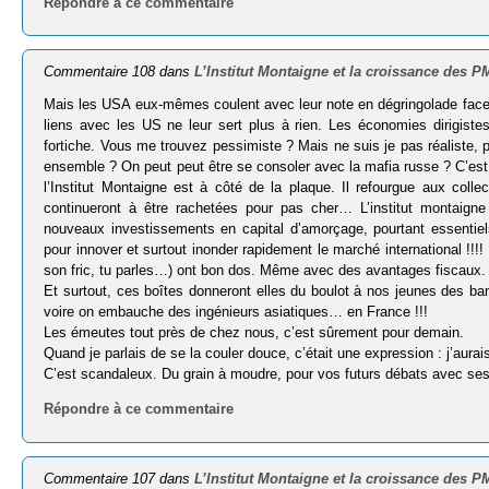
Répondre à ce commentaire
Commentaire 108 dans
L’Institut Montaigne et la croissance des 
Mais les USA eux-mêmes coulent avec leur note en dégringolade face au
liens avec les US ne leur sert plus à rien. Les économies dirigiste
fortiche. Vous me trouvez pessimiste ? Mais ne suis je pas réaliste, 
ensemble ? On peut peut être se consoler avec la mafia russe ? C’est m
l’Institut Montaigne est à côté de la plaque. Il refourgue aux colle
continueront à être rachetées pour pas cher… L’institut montaigne
nouveaux investissements en capital d’amorçage, pourtant essentie
pour innover et surtout inonder rapidement le marché international !!
son fric, tu parles…) ont bon dos. Même avec des avantages fiscaux.
Et surtout, ces boîtes donneront elles du boulot à nos jeunes des b
voire on embauche des ingénieurs asiatiques… en France !!!
Les émeutes tout près de chez nous, c’est sûrement pour demain.
Quand je parlais de se la couler douce, c’était une expression : j’aur
C’est scandaleux. Du grain à moudre, pour vos futurs débats avec se
Répondre à ce commentaire
Commentaire 107 dans
L’Institut Montaigne et la croissance des 