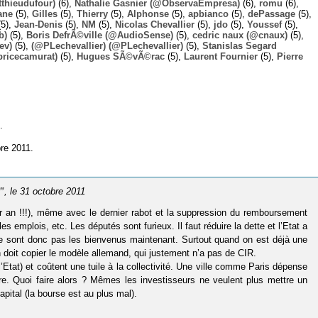
thieudufour)
(6),
Nathalie Gasnier (@ObservaEmpresa)
(6),
romu
(6),
ane
(5),
Gilles
(5),
Thierry
(5),
Alphonse
(5),
apbianco
(5),
dePassage
(5),
5),
Jean-Denis
(5),
NM
(5),
Nicolas Chevallier
(5),
jdo
(5),
Youssef
(5),
b)
(5),
Boris DefrÃ©ville (@AudioSense)
(5),
cedric naux (@cnaux)
(5),
ev)
(5),
(@PLechevallier) (@PLechevallier)
(5),
Stanislas Segard
bricecamurat)
(5),
Hugues SÃ©vÃ©rac
(5),
Laurent Fournier
(5),
Pierre
.
re 2011.
”
, le 31 octobre 2011
ar an !!!), même avec le dernier rabot et la suppression du remboursement
 emplois, etc. Les députés sont furieux. Il faut réduire la dette et l’Etat a
s ne sont donc pas les bienvenus maintenant. Surtout quand on est déjà une
n doit copier le modèle allemand, qui justement n’a pas de CIR.
’Etat) et coûtent une tuile à la collectivité. Une ville comme Paris dépense
re. Quoi faire alors ? Mêmes les investisseurs ne veulent plus mettre un
apital (la bourse est au plus mal).