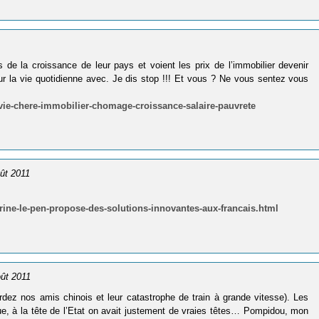
s de la croissance de leur pays et voient les prix de l’immobilier devenir
our la vie quotidienne avec. Je dis stop !!! Et vous ? Ne vous sentez vous
-vie-chere-immobilier-chomage-croissance-salaire-pauvrete
oût 2011
marine-le-pen-propose-des-solutions-innovantes-aux-francais.html
oût 2011
rdez nos amis chinois et leur catastrophe de train à grande vitesse). Les
e, à la tête de l’Etat on avait justement de vraies têtes… Pompidou, mon