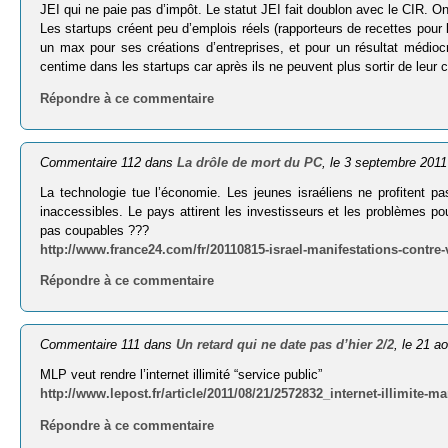
JEI qui ne paie pas d’impôt. Le statut JEI fait doublon avec le CIR. O
Les startups créent peu d’emplois réels (rapporteurs de recettes pour l
un max pour ses créations d’entreprises, et pour un résultat médioc
centime dans les startups car après ils ne peuvent plus sortir de leur c
Répondre à ce commentaire
Commentaire 112 dans
La drôle de mort du PC
, le 3 septembre 2011
La technologie tue l’économie. Les jeunes israéliens ne profitent pa
inaccessibles. Le pays attirent les investisseurs et les problèmes p
pas coupables ???
http://www.france24.com/fr/20110815-israel-manifestations-contre
Répondre à ce commentaire
Commentaire 111 dans
Un retard qui ne date pas d’hier 2/2
, le 21 a
MLP veut rendre l’internet illimité “service public”
http://www.lepost.fr/article/2011/08/21/2572832_internet-illimite-
Répondre à ce commentaire