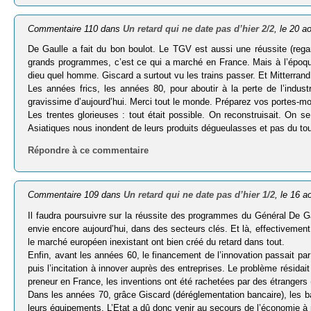
Commentaire 110 dans
Un retard qui ne date pas d’hier 2/2
, le 20 a
De Gaulle a fait du bon boulot. Le TGV est aussi une réussite (rega
grands programmes, c’est ce qui a marché en France. Mais à l’époqu
dieu quel homme. Giscard a surtout vu les trains passer. Et Mitterrand
Les années frics, les années 80, pour aboutir à la perte de l’industr
gravissime d’aujourd’hui. Merci tout le monde. Préparez vos portes-mon
Les trentes glorieuses : tout était possible. On reconstruisait. On s
Asiatiques nous inondent de leurs produits dégueulasses et pas du tou
Répondre à ce commentaire
Commentaire 109 dans
Un retard qui ne date pas d’hier 1/2
, le 16 a
Il faudra poursuivre sur la réussite des programmes du Général De G
envie encore aujourd’hui, dans des secteurs clés. Et là, effectivement,
le marché européen inexistant ont bien créé du retard dans tout.
Enfin, avant les années 60, le financement de l’innovation passait p
puis l’incitation à innover auprès des entreprises. Le problème résidait
preneur en France, les inventions ont été rachetées par des étrangers 
Dans les années 70, grâce Giscard (déréglementation bancaire), les
leurs équipements. L’Etat a dû donc venir au secours de l’économie à