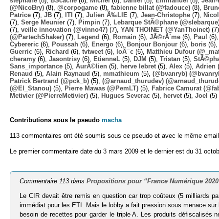
stephane
(8),
BScache
(8),
Michel
(8),
Daniel
(8),
Emmanuel
(8),
Jean-
(@NicoBry)
(8),
@corpogame
(8),
fabienne billat (@fadouce)
(8),
Brun
Patrice
(7),
JB
(7),
ITI
(7),
Julien Ã‰LIE
(7),
Jean-Christophe
(7),
Nico
(7),
Serge Meunier
(7),
Pimpin
(7),
Lebarque StÃ©phane (@slebarque
(7),
veille innovation (@vinno47)
(7),
YAN THOINET (@YanThoinet)
(7
(@PartechShaker)
(7),
Legend
(6),
Romain
(6),
JÃ©rÃ´me
(6),
Paul
(6)
Cybereric
(6),
Poussah
(6),
Energo
(6),
Bonjour Bonjour
(6),
boris
(6)
Guerric
(6),
Richard
(6),
tvtweet
(6),
loÃ¯c
(6),
Matthieu Dufour (@_mat
cheramy
(6),
Jasontrisy
(6),
EtienneL
(5),
DJM
(5),
Tristan
(5),
StÃ©ph
Sans_importance
(5),
AurÃ©lien
(5),
herve lebret
(5),
Alex
(5),
Adrien
(
Renaud
(5),
Alain Raynaud
(5),
mmathieum
(5),
(@bvanryb) (@bvanry
Patrick Bertrand (@pck_b)
(5),
(@arnaud_thurudev) (@arnaud_thurud
(@El_Stanou)
(5),
Pierre Mawas (@PemLT)
(5),
Fabrice Camurat (@fa
Metivier (@PierreMetivier)
(5),
Hugues Severac
(5),
hervet
(5),
Joel
(5)
Contributions sous le pseudo
macha
113 commentaires ont été soumis sous ce pseudo et avec le même email
Le premier commentaire date du 3 mars 2009 et le dernier est du 31 octob
Commentaire 113 dans
Propositions pour “France Numérique 2020
Le CIR devait être remis en question car trop coûteux (5 milliards p
immédiat pour les ETI. Mais le lobby a fait pression sous menace sur les
besoin de recettes pour garder le triple A. Les produits défiscalisé