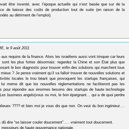
vait être inventé, avec l’époque actuelle qui n’est basée que sur de la
gence de baisse des coûts de production tout de suite (en raison de la
ndés au détriment de l’emploi).
PME
, le 9 août 2011
x requins de la finance. Alors les israéliens aussi vont trinquer car leurs
s sont les plus fortes désormais: regardez la Chine et son Etat plus que
posant le bon diagnostic pour trouver enfin des solutions qui marchent tous
ieux ? Je pense vraiment qu’il va falloir trouver de nouvelles solutions et
ctivités locales le trou béant que provoquent les startups françaises, qui
 lui meme dit que les nouvelles réglementations ne faciliteront pas les
ls pour répondre aux énormes besoins des startups de haute technologie
!! Les business angels(vous ou moi, le bon épargnant… qui a de quoi perdre
anlieues ???? et bien moi je vous dis que non. On veut du bon ingénieur….
ais dû dire “se laisser couler doucement”….. vraiment tout doucement.
s messieurs de haute gouvernance nationale.