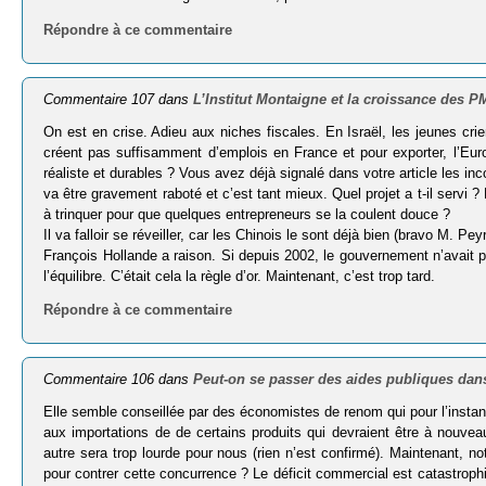
Répondre à ce commentaire
Commentaire 107 dans
L’Institut Montaigne et la croissance des 
On est en crise. Adieu aux niches fiscales. En Israël, les jeunes c
créent pas suffisamment d’emplois en France et pour exporter, l’Eu
réaliste et durables ? Vous avez déjà signalé dans votre article les in
va être gravement raboté et c’est tant mieux. Quel projet a t-il serv
à trinquer pour que quelques entrepreneurs se la coulent douce ?
Il va falloir se réveiller, car les Chinois le sont déjà bien (bravo M. Peyr
François Hollande a raison. Si depuis 2002, le gouvernement n’avait p
l’équilibre. C’était cela la règle d’or. Maintenant, c’est trop tard.
Répondre à ce commentaire
Commentaire 106 dans
Peut-on se passer des aides publiques dans
Elle semble conseillée par des économistes de renom qui pour l’instant
aux importations de de certains produits qui devraient être à nouveau
autre sera trop lourde pour nous (rien n’est confirmé). Maintenant, no
pour contrer cette concurrence ? Le déficit commercial est catastrophiqu