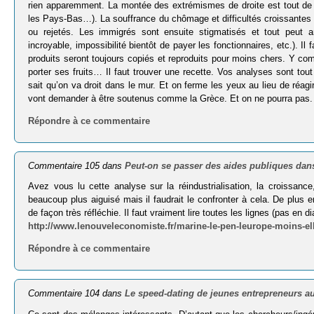
rien apparemment. La montée des extrémismes de droite est tout d
les Pays-Bas…). La souffrance du chômage et difficultés croissantes r
ou rejetés. Les immigrés sont ensuite stigmatisés et tout peut 
incroyable, impossibilité bientôt de payer les fonctionnaires, etc.). I
produits seront toujours copiés et reproduits pour moins chers. Y
porter ses fruits… Il faut trouver une recette. Vos analyses sont tou
sait qu’on va droit dans le mur. Et on ferme les yeux au lieu de réagi
vont demander à être soutenus comme la Grèce. Et on ne pourra pas. 
Répondre à ce commentaire
Commentaire 105 dans
Peut-on se passer des aides publiques dans
Avez vous lu cette analyse sur la réindustrialisation, la croissanc
beaucoup plus aiguisé mais il faudrait le confronter à cela. De plus e
de façon très réfléchie. Il faut vraiment lire toutes les lignes (pas en di
http://www.lenouveleconomiste.fr/marine-le-pen-leurope-moins-ell
Répondre à ce commentaire
Commentaire 104 dans
Le speed-dating de jeunes entrepreneurs 