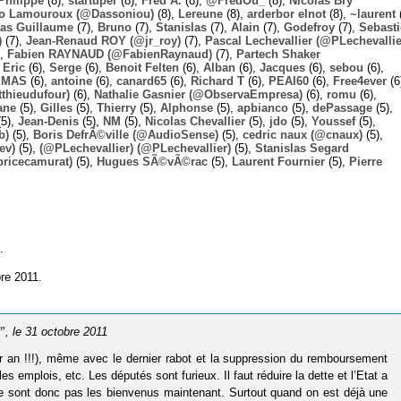
Philippe
(8),
startuper
(8),
Fred A.
(8),
@FredOu_
(8),
Nicolas Bry
o Lamouroux (@Dassoniou)
(8),
Lereune
(8),
arderbor elnot
(8),
~laurent
(
las Guillaume
(7),
Bruno
(7),
Stanislas
(7),
Alain
(7),
Godefroy
(7),
Sebast
)
(7),
Jean-Renaud ROY (@jr_roy)
(7),
Pascal Lechevallier (@PLechevallie
),
Fabien RAYNAUD (@FabienRaynaud)
(7),
Partech Shaker
,
Eric
(6),
Serge
(6),
Benoit Felten
(6),
Alban
(6),
Jacques
(6),
sebou
(6),
,
MAS
(6),
antoine
(6),
canard65
(6),
Richard T
(6),
PEAI60
(6),
Free4ever
(6
thieudufour)
(6),
Nathalie Gasnier (@ObservaEmpresa)
(6),
romu
(6),
ane
(5),
Gilles
(5),
Thierry
(5),
Alphonse
(5),
apbianco
(5),
dePassage
(5),
5),
Jean-Denis
(5),
NM
(5),
Nicolas Chevallier
(5),
jdo
(5),
Youssef
(5),
b)
(5),
Boris DefrÃ©ville (@AudioSense)
(5),
cedric naux (@cnaux)
(5),
ev)
(5),
(@PLechevallier) (@PLechevallier)
(5),
Stanislas Segard
bricecamurat)
(5),
Hugues SÃ©vÃ©rac
(5),
Laurent Fournier
(5),
Pierre
.
re 2011.
”
, le 31 octobre 2011
ar an !!!), même avec le dernier rabot et la suppression du remboursement
 emplois, etc. Les députés sont furieux. Il faut réduire la dette et l’Etat a
s ne sont donc pas les bienvenus maintenant. Surtout quand on est déjà une