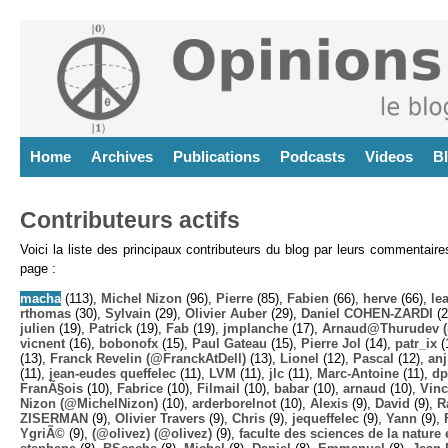
Home
Archives
Publications
Podcasts
Videos
B
Contributeurs actifs
Voici la liste des principaux contributeurs du blog par leurs commentair
page :
macha
(113),
Michel Nizon
(96),
Pierre
(85),
Fabien
(66),
herve
(66),
lea
rthomas
(30),
Sylvain
(29),
Olivier Auber
(29),
Daniel COHEN-ZARDI
(2
julien
(19),
Patrick
(19),
Fab
(19),
jmplanche
(17),
Arnaud@Thurudev (
vicnent
(16),
bobonofx
(15),
Paul Gateau
(15),
Pierre Jol
(14),
patr_ix
(
(13),
Franck Revelin (@FranckAtDell)
(13),
Lionel
(12),
Pascal
(12),
anj
(11),
jean-eudes queffelec
(11),
LVM
(11),
jlc
(11),
Marc-Antoine
(11),
dp
FranÃ§ois
(10),
Fabrice
(10),
Filmail
(10),
babar
(10),
arnaud
(10),
Vinc
Nizon (@MichelNizon)
(10),
arderborelnot
(10),
Alexis
(9),
David
(9),
R
ZISERMAN
(9),
Olivier Travers
(9),
Chris
(9),
jequeffelec
(9),
Yann
(9),
YgriÃ©
(9),
(@olivez) (@olivez)
(9),
faculte des sciences de la nature e