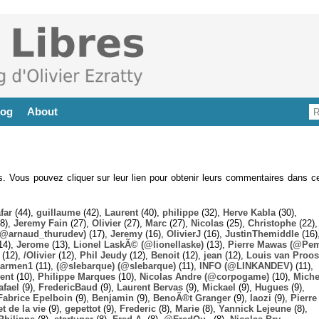
log
About
es. Vous pouvez cliquer sur leur lien pour obtenir leurs commentaires dans ce
far
(44),
guillaume
(42),
Laurent
(40),
philippe
(32),
Herve Kabla
(30),
8),
Jeremy Fain
(27),
Olivier
(27),
Marc
(27),
Nicolas
(25),
Christophe
(22),
@arnaud_thurudev)
(17),
Jeremy
(16),
OlivierJ
(16),
JustinThemiddle
(16)
14),
Jerome
(13),
Lionel LaskÃ© (@lionellaske)
(13),
Pierre Mawas (@Pe
(12),
/Olivier
(12),
Phil Jeudy
(12),
Benoit
(12),
jean
(12),
Louis van Proos
armen1
(11),
(@slebarque) (@slebarque)
(11),
INFO (@LINKANDEV)
(11),
ent
(10),
Philippe Marques
(10),
Nicolas Andre (@corpogame)
(10),
Miche
afael
(9),
FredericBaud
(9),
Laurent Bervas
(9),
Mickael
(9),
Hugues
(9),
Fabrice Epelboin
(9),
Benjamin
(9),
BenoÃ®t Granger
(9),
laozi
(9),
Pierre
t de la vie
(9),
gepettot
(9),
Frederic
(8),
Marie
(8),
Yannick Lejeune
(8),