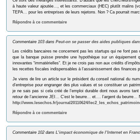
Ce sont des mélanges intéressants. D’autant que les chercheurs/ingé
à haute valeur ajoutée…, et les commerciaux (HEC) plutôt malins (voi
TEPA… pour les entreprises de leurs rejetons. Non ? Ca pourrait mar
Répondre à ce commentaire
Commentaire 103 dans
Peut-on se passer des aides publiques dans
Les crédits bancaires ne concernent pas les startups qui ne font pas de
que la banque puisse prendre une hypothèque sur un équipement q
innovantes “immatérielles”. Et je ne crois pas non aux crédits d’im
les recettes fiscales indispensables à l’assainissement des finances p
Je viens de lire un article sur le président du conseil national du numé
d’entreprise pour engranger des plus values et se constituer un patri
je ne sais pas si cela créé de l’emploi durable dont nous avons tant
retour de l’ancienne JEI… C’est le beurre… et…. l’argent du beurre…
http://www.lesechos.fr/journal20110624/lec2_les_echos_patrimoine
Répondre à ce commentaire
Commentaire 102 dans
L’impact économique de l’Internet en Fran