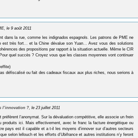
PME
, le 9 août 2011
rient dans la rue, comme les indignados espagnols. Les patrons de PME ne
ro est très fort… et la Chine dévalue son Yuan… Avez vous des solutions
cohérences des propositions par rapport à la situation actuelle. Même le CIR
i ? Pour quel succès ? Croyez vous que les classes moyennes vont continuer
effite)
as défiscalisé ou fait des cadeaux fiscaux aux plus riches, nous serions à
 l’innovation ?
, le 23 juillet 2011
 préfèrent l’anonymat. Sur la dévaluation compétitive, elle associe un frein
 produits ici. Mais effectivement, avec le franc la facture énergétique ou
tre pays est il capable et a t-il les moyens d’innover sur d’autres secteurs
e selon lellouch et les efforts d’Ubifrance et autres institutions n’y feront