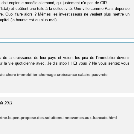
n doit copier le modèle allemand, qui justement n’a pas de CIR.
’Etat) et coûtent une tuile à la collectivité. Une ville comme Paris dépense
re. Quoi faire alors ? Mêmes les investisseurs ne veulent plus mettre un
apital (la bourse est au plus mal).
s de la croissance de leur pays et voient les prix de l’immobilier devenir
our la vie quotidienne avec. Je dis stop !!! Et vous ? Ne vous sentez vous
-vie-chere-immobilier-chomage-croissance-salaire-pauvrete
oût 2011
marine-le-pen-propose-des-solutions-innovantes-aux-francais.html