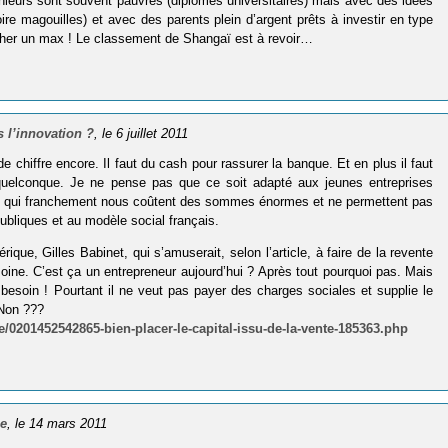
nieurs sont souvent pauvres (diplômes universitaires) mais avec des idées
re magouilles) et avec des parents plein d’argent prêts à investir en type
cher un max ! Le classement de Shangaï est à revoir…
 l’innovation ?
, le 6 juillet 2011
 chiffre encore. Il faut du cash pour rassurer la banque. Et en plus il faut
uelconque. Je ne pense pas que ce soit adapté aux jeunes entreprises
pôts qui franchement nous coûtent des sommes énormes et ne permettent pas
ubliques et au modèle social français.
rique, Gilles Babinet, qui s’amuserait, selon l’article, à faire de la revente
moine. C’est ça un entrepreneur aujourd’hui ? Après tout pourquoi pas. Mais
 besoin ! Pourtant il ne veut pas payer des charges sociales et supplie le
 Non ???
/0201452542865-bien-placer-le-capital-issu-de-la-vente-185363.php
ce
, le 14 mars 2011