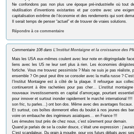
Ne confondons pas non plus une époque pré-industrielle où tout de
réutilisation d’inventions existantes et par contre avec une exi
capitalisation extrême de l’économie et des rendements qui sont dema
Il serait temps de penser “actuel” et de trouver de vraies solutions.
Répondre à ce commentaire
Commentaire 108 dans
L’Institut Montaigne et la croissance des 
Mais les USA eux-mêmes coulent avec leur note en dégringolade face au
liens avec les US ne leur sert plus à rien. Les économies dirigiste
fortiche. Vous me trouvez pessimiste ? Mais ne suis je pas réaliste, 
ensemble ? On peut peut être se consoler avec la mafia russe ? C’est m
l’Institut Montaigne est à côté de la plaque. Il refourgue aux colle
continueront à être rachetées pour pas cher… L’institut montaigne
nouveaux investissements en capital d’amorçage, pourtant essentie
pour innover et surtout inonder rapidement le marché international !!
son fric, tu parles…) ont bon dos. Même avec des avantages fiscaux.
Et surtout, ces boîtes donneront elles du boulot à nos jeunes des b
voire on embauche des ingénieurs asiatiques… en France !!!
Les émeutes tout près de chez nous, c’est sûrement pour demain.
Quand je parlais de se la couler douce, c’était une expression : j’aur
C’est scandaleux. Du grain à moudre, pour vos futurs débats avec se