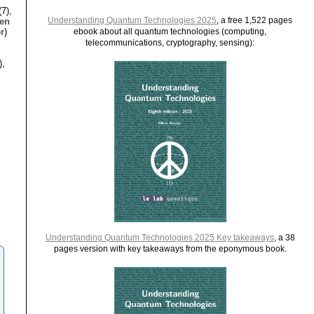
7),
Understanding Quantum Technologies 2025
, a free 1,522 pages
ien
r)
ebook about all quantum technologies (computing,
telecommunications, cryptography, sensing):
),
Understanding Quantum Technologies 2025 Key takeaways
, a 38
pages version with key takeaways from the eponymous book.