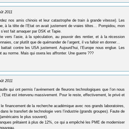
oût 2011
rdez nos amis chinois et leur catastrophe de train à grande vitesse). Les
e, à la tête de l’Etat on avait justement de vraies têtes… Pompidou, mon
 s’est fait arnaquer par DSK et Tapie.
ie vers l’asie, à la spéculation, au pouvoir des rentier, et à la récession
naies, car plutôt que de quémander de l’argent, il va falloir en donner…
e battait contre les USA justement. Aujourd’hui, l’Europe nous englue. Les
t au norme. Mais qui osera les affronter. Une guerre ???
oût 2011
aulle qui ont permis l’avénement de fleurons technologiques que l’on nous
 l’Etat est intervenu massivement. Pour le reste, effectivement, le privé et
ar le financement de la recherche académique avec nos grands laboratoires,
 dans le transfert de technologie vers l’industrie (grands groupes). Faute de
(américains le plus souvent).
 banques prêtaient à plus de 12%, ce qui a empêché les PME de moderniser
 nouveau.