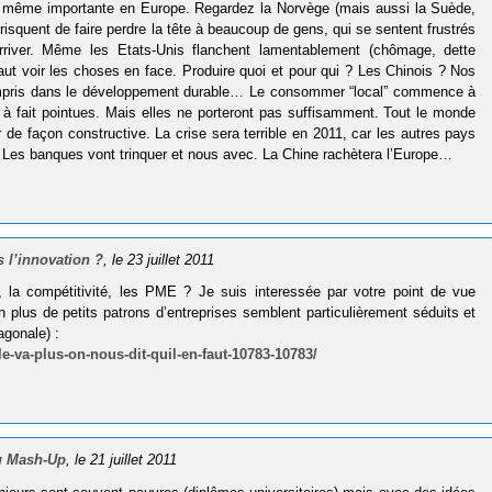
e même importante en Europe. Regardez la Norvège (mais aussi la Suède,
isquent de faire perdre la tête à beaucoup de gens, qui se sentent frustrés
arriver. Même les Etats-Unis flanchent lamentablement (chômage, dette
l faut voir les choses en face. Produire quoi et pour qui ? Les Chinois ? Nos
 compris dans le développement durable… Le consommer “local” commence à
t à fait pointues. Mais elles ne porteront pas suffisamment. Tout le monde
r de façon constructive. La crise sera terrible en 2011, car les autres pays
Les banques vont trinquer et nous avec. La Chine rachètera l’Europe…
 l’innovation ?
, le 23 juillet 2011
e, la compétitivité, les PME ? Je suis interessée par votre point de vue
n plus de petits patrons d’entreprises semblent particulièrement séduits et
agonale) :
e-va-plus-on-nous-dit-quil-en-faut-10783-10783/
au Mash-Up
, le 21 juillet 2011