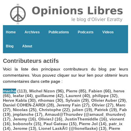
Home
Archives
Publications
Podcasts
Videos
Blog
About
Contributeurs actifs
Voici la liste des principaux contributeurs du blog par leurs
commentaires. Vous pouvez cliquer sur leur lien pour obtenir leurs
commentaires dans cette page :
macha
(113),
Michel Nizon
(96),
Pierre
(85),
Fabien
(66),
herve
(66),
leafar
(44),
guillaume
(42),
Laurent
(40),
philippe
(32),
Herve Kabla
(30),
rthomas
(30),
Sylvain
(29),
Olivier Auber
(29),
Daniel COHEN-ZARDI
(28),
Jeremy Fain
(27),
Olivier
(27),
Marc
(27),
Nicolas
(25),
Christophe
(22),
julien
(19),
Patrick
(19),
Fab
(19),
jmplanche
(17),
Arnaud@Thurudev (@arnaud_thurudev)
(17),
Jeremy
(16),
OlivierJ
(16),
JustinThemiddle
(16),
vicnent
(16),
bobonofx
(15),
Paul Gateau
(15),
Pierre Jol
(14),
patr_ix
(14),
Jerome
(13),
Lionel LaskÃ© (@lionellaske)
(13),
Pierre