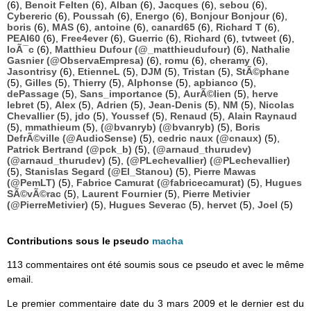
(6),
Benoit Felten
(6),
Alban
(6),
Jacques
(6),
sebou
(6),
Cybereric
(6),
Poussah
(6),
Energo
(6),
Bonjour Bonjour
(6),
boris
(6),
MAS
(6),
antoine
(6),
canard65
(6),
Richard T
(6),
PEAI60
(6),
Free4ever
(6),
Guerric
(6),
Richard
(6),
tvtweet
(6),
loÃ¯c
(6),
Matthieu Dufour (@_matthieudufour)
(6),
Nathalie
Gasnier (@ObservaEmpresa)
(6),
romu
(6),
cheramy
(6),
Jasontrisy
(6),
EtienneL
(5),
DJM
(5),
Tristan
(5),
StÃ©phane
(5),
Gilles
(5),
Thierry
(5),
Alphonse
(5),
apbianco
(5),
dePassage
(5),
Sans_importance
(5),
AurÃ©lien
(5),
herve
lebret
(5),
Alex
(5),
Adrien
(5),
Jean-Denis
(5),
NM
(5),
Nicolas
Chevallier
(5),
jdo
(5),
Youssef
(5),
Renaud
(5),
Alain Raynaud
(5),
mmathieum
(5),
(@bvanryb) (@bvanryb)
(5),
Boris
DefrÃ©ville (@AudioSense)
(5),
cedric naux (@cnaux)
(5),
Patrick Bertrand (@pck_b)
(5),
(@arnaud_thurudev)
(@arnaud_thurudev)
(5),
(@PLechevallier) (@PLechevallier)
(5),
Stanislas Segard (@El_Stanou)
(5),
Pierre Mawas
(@PemLT)
(5),
Fabrice Camurat (@fabricecamurat)
(5),
Hugues
SÃ©vÃ©rac
(5),
Laurent Fournier
(5),
Pierre Metivier
(@PierreMetivier)
(5),
Hugues Severac
(5),
hervet
(5),
Joel
(5)
Contributions sous le pseudo
macha
113 commentaires ont été soumis sous ce pseudo et avec le même
email.
Le premier commentaire date du 3 mars 2009 et le dernier est du