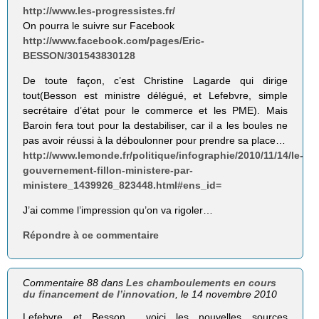
http://www.les-progressistes.fr/
On pourra le suivre sur Facebook
http://www.facebook.com/pages/Eric-
BESSON/301543830128
De toute façon, c’est Christine Lagarde qui dirige
tout(Besson est ministre délégué, et Lefebvre, simple
secrétaire d’état pour le commerce et les PME). Mais
Baroin fera tout pour la destabiliser, car il a les boules ne
pas avoir réussi à la déboulonner pour prendre sa place…
http://www.lemonde.fr/politique/infographie/2010/11/14/le-
gouvernement-fillon-ministere-par-
ministere_1439926_823448.html#ens_id=
J’ai comme l’impression qu’on va rigoler…
Répondre à ce commentaire
Commentaire 88 dans
Les chamboulements en cours
du financement de l’innovation
, le 14 novembre 2010
Lefebvre et Besson… voici les nouvelles sources