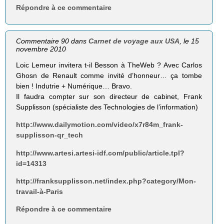
Répondre à ce commentaire
Commentaire 90 dans
Carnet de voyage aux USA
, le 15
novembre 2010
Loic Lemeur invitera t-il Besson à TheWeb ? Avec Carlos
Ghosn de Renault comme invité d’honneur… ça tombe
bien ! Indutrie + Numérique… Bravo.
Il faudra compter sur son directeur de cabinet, Frank
Supplisson (spécialiste des Technologies de l’information)
http://www.dailymotion.com/video/x7r84m_frank-
supplisson-qr_tech
http://www.artesi.artesi-idf.com/public/article.tpl?
id=14313
http://franksupplisson.net/index.php?category/Mon-
travail-à-Paris
Répondre à ce commentaire