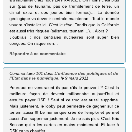
à s’implanter chez nous LA FRANCE !. On moins c’est plus
sûr (pas de tsunami, pas de tremblement de terre, un
climat extra et des jeunes bien formés)… La donnée
géologique va devenir centrale maintenant. Tout le monde
voudra s’installer ici. C’est le rêve. Tandis que la Californie
est aussi très risquée (séismes, tsunami…)… Alors ?
J’oubliais : nos centrales nucléaires sont super bien
conçues. On risque rien…
Répondre à ce commentaire
Commentaire 101 dans
L’influence des politiques et de
l’Etat dans le numérique
, le 9 mars 2011
Pourquoi ne vendraient ils pas s’ils le peuvent ? C’est la
meilleure façon de devenir millionnaire aujourd’hui et
ensuite payer l’ISF ! Sauf si ce truc est aussi supprimé.
Mais justement, le lobby peut permettre de gagner sur ce
terrain aussi !!! Le numérique créé de l’emploi et permet
aussi d’en supprimer justement. Je ne sais plus. C’est Eric
Besson qui a les cartes en mains maintenant. Et face à
DSK ça va chauffer