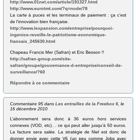
http://www.01net.com/article/191327.html
http://www.eurotmt.com/?q=node/78
La carte à puces et les terminaux de paiement : ça c’est
de l’innovation bien française.
http://www.lexpansion.com/entreprise/pourquoi-
ingenico-reveille-le-patriotisme-economique-
francais_245630.html
Chapeau Francis Mer (Safran) et Eric Besson !!
http://safran-group.com/site-
safran/groupe/gouvernance-d-entreprise/conseil-de-
surveillance/?60
Répondre à ce commentaire
Commentaire 95 dans
Les entrailles de la Freebox 6
, le
16 décembre 2010
L’abonnement sera donc à 36 euros hors services
connexes (VOD, etc)… ce qui peut aller jusqu’à 50 euros.
La facture sera salée. La stratégie de Niel est donc de
donner envie avec cette V6 (un peu comme Jobs avec