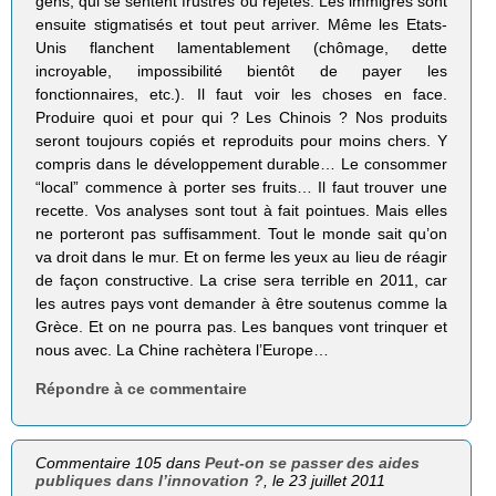
gens, qui se sentent frustrés ou rejetés. Les immigrés sont
ensuite stigmatisés et tout peut arriver. Même les Etats-
Unis flanchent lamentablement (chômage, dette
incroyable, impossibilité bientôt de payer les
fonctionnaires, etc.). Il faut voir les choses en face.
Produire quoi et pour qui ? Les Chinois ? Nos produits
seront toujours copiés et reproduits pour moins chers. Y
compris dans le développement durable… Le consommer
“local” commence à porter ses fruits… Il faut trouver une
recette. Vos analyses sont tout à fait pointues. Mais elles
ne porteront pas suffisamment. Tout le monde sait qu’on
va droit dans le mur. Et on ferme les yeux au lieu de réagir
de façon constructive. La crise sera terrible en 2011, car
les autres pays vont demander à être soutenus comme la
Grèce. Et on ne pourra pas. Les banques vont trinquer et
nous avec. La Chine rachètera l’Europe…
Répondre à ce commentaire
Commentaire 105 dans
Peut-on se passer des aides
publiques dans l’innovation ?
, le 23 juillet 2011