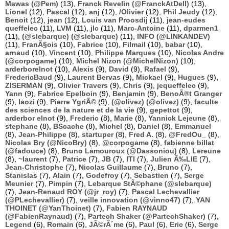
Mawas (@Pem)
(13),
Franck Revelin (@FranckAtDell)
(13),
Lionel
(12),
Pascal
(12),
anj
(12),
/Olivier
(12),
Phil Jeudy
(12),
Benoit
(12),
jean
(12),
Louis van Proosdij
(11),
jean-eudes
queffelec
(11),
LVM
(11),
jlc
(11),
Marc-Antoine
(11),
dparmen1
(11),
(@slebarque) (@slebarque)
(11),
INFO (@LINKANDEV)
(11),
FranÃ§ois
(10),
Fabrice
(10),
Filmail
(10),
babar
(10),
arnaud
(10),
Vincent
(10),
Philippe Marques
(10),
Nicolas Andre
(@corpogame)
(10),
Michel Nizon (@MichelNizon)
(10),
arderborelnot
(10),
Alexis
(9),
David
(9),
Rafael
(9),
FredericBaud
(9),
Laurent Bervas
(9),
Mickael
(9),
Hugues
(9),
ZISERMAN
(9),
Olivier Travers
(9),
Chris
(9),
jequeffelec
(9),
Yann
(9),
Fabrice Epelboin
(9),
Benjamin
(9),
BenoÃ®t Granger
(9),
laozi
(9),
Pierre YgriÃ©
(9),
(@olivez) (@olivez)
(9),
faculte
des sciences de la nature et de la vie
(9),
gepettot
(9),
arderbor elnot
(9),
Frederic
(8),
Marie
(8),
Yannick Lejeune
(8),
stephane
(8),
BScache
(8),
Michel
(8),
Daniel
(8),
Emmanuel
(8),
Jean-Philippe
(8),
startuper
(8),
Fred A.
(8),
@FredOu_
(8),
Nicolas Bry (@NicoBry)
(8),
@corpogame
(8),
fabienne billat
(@fadouce)
(8),
Bruno Lamouroux (@Dassoniou)
(8),
Lereune
(8),
~laurent
(7),
Patrice
(7),
JB
(7),
ITI
(7),
Julien Ã‰LIE
(7),
Jean-Christophe
(7),
Nicolas Guillaume
(7),
Bruno
(7),
Stanislas
(7),
Alain
(7),
Godefroy
(7),
Sebastien
(7),
Serge
Meunier
(7),
Pimpin
(7),
Lebarque StÃ©phane (@slebarque)
(7),
Jean-Renaud ROY (@jr_roy)
(7),
Pascal Lechevallier
(@PLechevallier)
(7),
veille innovation (@vinno47)
(7),
YAN
THOINET (@YanThoinet)
(7),
Fabien RAYNAUD
(@FabienRaynaud)
(7),
Partech Shaker (@PartechShaker)
(7),
Legend
(6),
Romain
(6),
JÃ©rÃ´me
(6),
Paul
(6),
Eric
(6),
Serge