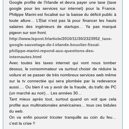
Google profite de l’Irlande et devra payer une taxe (taxe
google pour les services sur internet) pour la France.
Philippe Marini est focalisé sur la baisse du déficit public à
toute allure… L’Etat n’est pas là pour financer les hauts
salaires des ingénieurs de startups… Ya pas marqué
pigeon sur son front.
http://www.lepost.fr/article/2010/11/30/2323952_taxe-
google-sauvetage-de-l-irlande-bouclier-fiscal-
philippe-marini-repond-aux-questions-des-
internautes.html
Avec toutes les taxes internet qui vont nous tomber
dessus, le consommateur va surtout choisir de réduire la
voilure et se passer de très nombreux services web même
sur la tv connectée qui sera plombée par la redevance
aussi…. Ou bien il va y avoir de la fraude, du trafic de PC
(un marché au noir)… Les années 30…
Tant mieux après tout, surtout quand on voit que cela
profite aux multinationales américaines… tous ces bidules
du web.
On va enfin pouvoir tricoter tranquille au coin du feu…
c’est la crise !!