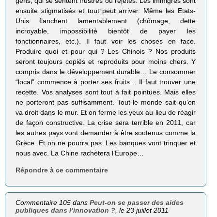
gens, qui se sentent frustrés ou rejetés. Les immigrés sont
ensuite stigmatisés et tout peut arriver. Même les Etats-
Unis flanchent lamentablement (chômage, dette
incroyable, impossibilité bientôt de payer les
fonctionnaires, etc.). Il faut voir les choses en face.
Produire quoi et pour qui ? Les Chinois ? Nos produits
seront toujours copiés et reproduits pour moins chers. Y
compris dans le développement durable… Le consommer
“local” commence à porter ses fruits… Il faut trouver une
recette. Vos analyses sont tout à fait pointues. Mais elles
ne porteront pas suffisamment. Tout le monde sait qu’on
va droit dans le mur. Et on ferme les yeux au lieu de réagir
de façon constructive. La crise sera terrible en 2011, car
les autres pays vont demander à être soutenus comme la
Grèce. Et on ne pourra pas. Les banques vont trinquer et
nous avec. La Chine rachètera l’Europe…
Répondre à ce commentaire
Commentaire 105 dans
Peut-on se passer des aides
publiques dans l’innovation ?
, le 23 juillet 2011