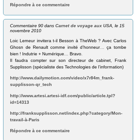
Répondre à ce commentaire
Commentaire 90 dans
Carnet de voyage aux USA
, le 15
novembre 2010
Loic Lemeur invitera t-il Besson à TheWeb ? Avec Carlos
Ghosn de Renault comme invité d’honneur… ça tombe
bien ! Indutrie + Numérique… Bravo.
Il faudra compter sur son directeur de cabinet, Frank
Supplisson (spécialiste des Technologies de l’information)
http://www.dailymotion.com/video/x7r84m_frank-
supplisson-qr_tech
http://www.artesi.artesi-idf.com/public/article.tpl?
id=14313
http://franksupplisson.net/index.php?category/Mon-
travail-à-Paris
Répondre à ce commentaire