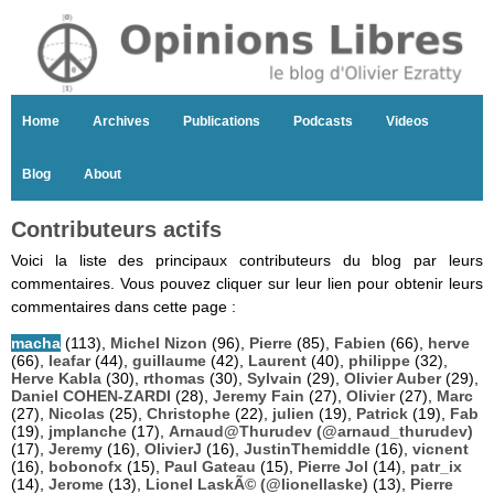
Home
Archives
Publications
Podcasts
Videos
Blog
About
Contributeurs actifs
Voici la liste des principaux contributeurs du blog par leurs
commentaires. Vous pouvez cliquer sur leur lien pour obtenir leurs
commentaires dans cette page :
macha
(113),
Michel Nizon
(96),
Pierre
(85),
Fabien
(66),
herve
(66),
leafar
(44),
guillaume
(42),
Laurent
(40),
philippe
(32),
Herve Kabla
(30),
rthomas
(30),
Sylvain
(29),
Olivier Auber
(29),
Daniel COHEN-ZARDI
(28),
Jeremy Fain
(27),
Olivier
(27),
Marc
(27),
Nicolas
(25),
Christophe
(22),
julien
(19),
Patrick
(19),
Fab
(19),
jmplanche
(17),
Arnaud@Thurudev (@arnaud_thurudev)
(17),
Jeremy
(16),
OlivierJ
(16),
JustinThemiddle
(16),
vicnent
(16),
bobonofx
(15),
Paul Gateau
(15),
Pierre Jol
(14),
patr_ix
(14),
Jerome
(13),
Lionel LaskÃ© (@lionellaske)
(13),
Pierre