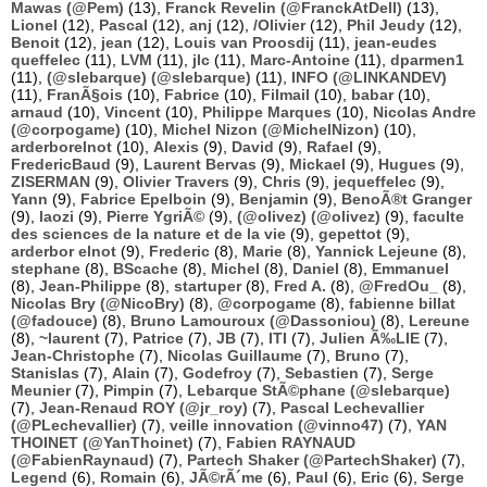
Mawas (@Pem)
(13),
Franck Revelin (@FranckAtDell)
(13),
Lionel
(12),
Pascal
(12),
anj
(12),
/Olivier
(12),
Phil Jeudy
(12),
Benoit
(12),
jean
(12),
Louis van Proosdij
(11),
jean-eudes
queffelec
(11),
LVM
(11),
jlc
(11),
Marc-Antoine
(11),
dparmen1
(11),
(@slebarque) (@slebarque)
(11),
INFO (@LINKANDEV)
(11),
FranÃ§ois
(10),
Fabrice
(10),
Filmail
(10),
babar
(10),
arnaud
(10),
Vincent
(10),
Philippe Marques
(10),
Nicolas Andre
(@corpogame)
(10),
Michel Nizon (@MichelNizon)
(10),
arderborelnot
(10),
Alexis
(9),
David
(9),
Rafael
(9),
FredericBaud
(9),
Laurent Bervas
(9),
Mickael
(9),
Hugues
(9),
ZISERMAN
(9),
Olivier Travers
(9),
Chris
(9),
jequeffelec
(9),
Yann
(9),
Fabrice Epelboin
(9),
Benjamin
(9),
BenoÃ®t Granger
(9),
laozi
(9),
Pierre YgriÃ©
(9),
(@olivez) (@olivez)
(9),
faculte
des sciences de la nature et de la vie
(9),
gepettot
(9),
arderbor elnot
(9),
Frederic
(8),
Marie
(8),
Yannick Lejeune
(8),
stephane
(8),
BScache
(8),
Michel
(8),
Daniel
(8),
Emmanuel
(8),
Jean-Philippe
(8),
startuper
(8),
Fred A.
(8),
@FredOu_
(8),
Nicolas Bry (@NicoBry)
(8),
@corpogame
(8),
fabienne billat
(@fadouce)
(8),
Bruno Lamouroux (@Dassoniou)
(8),
Lereune
(8),
~laurent
(7),
Patrice
(7),
JB
(7),
ITI
(7),
Julien Ã‰LIE
(7),
Jean-Christophe
(7),
Nicolas Guillaume
(7),
Bruno
(7),
Stanislas
(7),
Alain
(7),
Godefroy
(7),
Sebastien
(7),
Serge
Meunier
(7),
Pimpin
(7),
Lebarque StÃ©phane (@slebarque)
(7),
Jean-Renaud ROY (@jr_roy)
(7),
Pascal Lechevallier
(@PLechevallier)
(7),
veille innovation (@vinno47)
(7),
YAN
THOINET (@YanThoinet)
(7),
Fabien RAYNAUD
(@FabienRaynaud)
(7),
Partech Shaker (@PartechShaker)
(7),
Legend
(6),
Romain
(6),
JÃ©rÃ´me
(6),
Paul
(6),
Eric
(6),
Serge