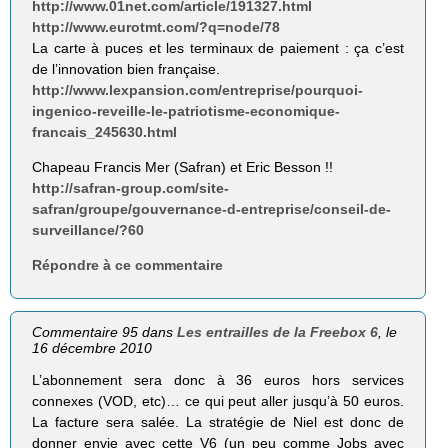
http://www.01net.com/article/191327.html
http://www.eurotmt.com/?q=node/78
La carte à puces et les terminaux de paiement : ça c’est
de l’innovation bien française.
http://www.lexpansion.com/entreprise/pourquoi-
ingenico-reveille-le-patriotisme-economique-
francais_245630.html
Chapeau Francis Mer (Safran) et Eric Besson !!
http://safran-group.com/site-
safran/groupe/gouvernance-d-entreprise/conseil-de-
surveillance/?60
Répondre à ce commentaire
Commentaire 95 dans
Les entrailles de la Freebox 6
, le
16 décembre 2010
L’abonnement sera donc à 36 euros hors services
connexes (VOD, etc)… ce qui peut aller jusqu’à 50 euros.
La facture sera salée. La stratégie de Niel est donc de
donner envie avec cette V6 (un peu comme Jobs avec