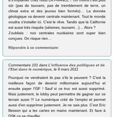
à s’implanter chez nous LA FRANCE !. On moins c’est plus
sûr (pas de tsunami, pas de tremblement de terre, un
climat extra et des jeunes bien formés)… La donnée
géologique va devenir centrale maintenant. Tout le monde
voudra s’installer ici. C’est le rêve. Tandis que la Californie
est aussi très risquée (séismes, tsunami…)… Alors ?
J’oubliais : nos centrales nucléaires sont super bien
conçues. On risque rien…
Répondre à ce commentaire
Commentaire 101 dans
L’influence des politiques et de
l’Etat dans le numérique
, le 9 mars 2011
Pourquoi ne vendraient ils pas s’ils le peuvent ? C’est la
meilleure façon de devenir millionnaire aujourd’hui et
ensuite payer l’ISF ! Sauf si ce truc est aussi supprimé.
Mais justement, le lobby peut permettre de gagner sur ce
terrain aussi !!! Le numérique créé de l’emploi et permet
aussi d’en supprimer justement. Je ne sais plus. C’est Eric
Besson qui a les cartes en mains maintenant. Et face à
DSK ça va chauffer