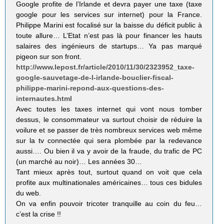
Google profite de l’Irlande et devra payer une taxe (taxe
google pour les services sur internet) pour la France.
Philippe Marini est focalisé sur la baisse du déficit public à
toute allure… L’Etat n’est pas là pour financer les hauts
salaires des ingénieurs de startups… Ya pas marqué
pigeon sur son front.
http://www.lepost.fr/article/2010/11/30/2323952_taxe-
google-sauvetage-de-l-irlande-bouclier-fiscal-
philippe-marini-repond-aux-questions-des-
internautes.html
Avec toutes les taxes internet qui vont nous tomber
dessus, le consommateur va surtout choisir de réduire la
voilure et se passer de très nombreux services web même
sur la tv connectée qui sera plombée par la redevance
aussi…. Ou bien il va y avoir de la fraude, du trafic de PC
(un marché au noir)… Les années 30…
Tant mieux après tout, surtout quand on voit que cela
profite aux multinationales américaines… tous ces bidules
du web.
On va enfin pouvoir tricoter tranquille au coin du feu…
c’est la crise !!