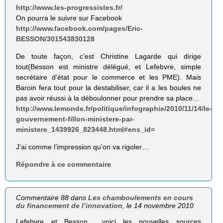
http://www.les-progressistes.fr/
On pourra le suivre sur Facebook
http://www.facebook.com/pages/Eric-
BESSON/301543830128
De toute façon, c’est Christine Lagarde qui dirige
tout(Besson est ministre délégué, et Lefebvre, simple
secrétaire d’état pour le commerce et les PME). Mais
Baroin fera tout pour la destabiliser, car il a les boules ne
pas avoir réussi à la déboulonner pour prendre sa place…
http://www.lemonde.fr/politique/infographie/2010/11/14/le-
gouvernement-fillon-ministere-par-
ministere_1439926_823448.html#ens_id=
J’ai comme l’impression qu’on va rigoler…
Répondre à ce commentaire
Commentaire 88 dans
Les chamboulements en cours
du financement de l’innovation
, le 14 novembre 2010
Lefebvre et Besson… voici les nouvelles sources