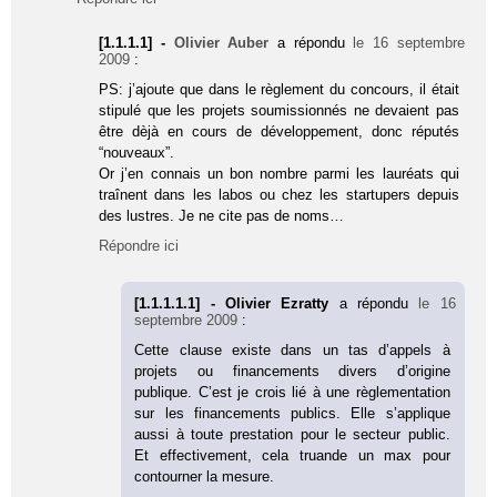
[1.1.1.1] -
Olivier Auber
a répondu
le 16 septembre
2009
:
PS: j’ajoute que dans le règlement du concours, il était
stipulé que les projets soumissionnés ne devaient pas
être dèjà en cours de développement, donc réputés
“nouveaux”.
Or j’en connais un bon nombre parmi les lauréats qui
traînent dans les labos ou chez les startupers depuis
des lustres. Je ne cite pas de noms…
Répondre ici
[1.1.1.1.1] - Olivier Ezratty
a répondu
le 16
septembre 2009
:
Cette clause existe dans un tas d’appels à
projets ou financements divers d’origine
publique. C’est je crois lié à une règlementation
sur les financements publics. Elle s’applique
aussi à toute prestation pour le secteur public.
Et effectivement, cela truande un max pour
contourner la mesure.