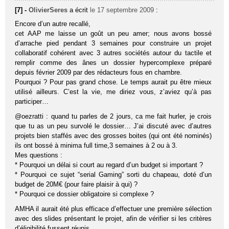
[7] -
OlivierSeres
a écrit
le 17 septembre 2009
:
Encore d’un autre recallé,
cet AAP me laisse un goût un peu amer; nous avons bossé
d’arrache pied pendant 3 semaines pour construire un projet
collaboratif cohérent avec 3 autres sociétés autour du tactile et
remplir comme des ânes un dossier hypercomplexe préparé
depuis février 2009 par des rédacteurs fous en chambre.
Pourquoi ? Pour pas grand chose. Le temps aurait pu être mieux
utilisé ailleurs. C’est la vie, me diriez vous, z’aviez qu’à pas
participer…
@oezratti : quand tu parles de 2 jours, ca me fait hurler, je crois
que tu as un peu survolé le dossier… J’ai discuté avec d’autres
projets bien staffés avec des grosses boites (qui ont été nominés)
ils ont bossé à minima full time,3 semaines à 2 ou à 3.
Mes questions :
* Pourquoi un délai si court au regard d’un budget si important ?
* Pourquoi ce sujet “serial Gaming” sorti du chapeau, doté d’un
budget de 20M€ (pour faire plaisir à qui) ?
* Pourquoi ce dossier obligatoire si complexe ?
AMHA il aurait été plus efficace d’effectuer une première sélection
avec des slides présentant le projet, afin de vérifier si les critères
d’éligibilité fussent réunis.