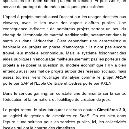
spécialistes de l’open source (Talend et Nexedi). Et puis Geo+, un
service de partage de données publiques géolocalisées.
L’appel à projets mettait aussi l’accent sur les usages destinés aux
citoyens, avec le lien avec des appels d’offres publics. Une
conséquence indirecte : de nombreux projets sortent un peu du
champ de l’économie de marché traditionnelle, notamment dans la
santé ou dans l’éducation. C’est cependant une caractéristique
habituelle de projets en phase d’amorçage : ils n’ont pas encore
trouvé leur modèle économique. Mais le système foisonnant des
aides publiques n’encourage malheureusement pas les porteurs de
projets à se poser la question du modèle économique ! Il y a bien
entendu aussi pas mal de projets autour des réseaux sociaux, mais
assez tournés vers l’outillage d’analyse comme le projet ARSA
porté par SAP et l’Ecole Centrale et Cèdres porté par KXEN.
Dans le serious gaming, on constate une dominante sur la santé,
l’éducation et la formation, et l’outillage de création de jeux.
Le projet retenu le plus intriguant est sans doutes
Cimetières 2.0
,
un logiciel de gestion de cimetières en SaaS. On est bien dans
l’épure : une solution pour les services publics, ici, les collectivités
locales qui ont la charge des cimetières.