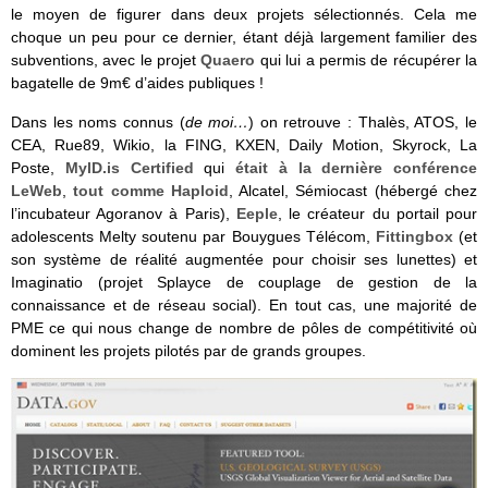
le moyen de figurer dans deux projets sélectionnés. Cela me
choque un peu pour ce dernier, étant déjà largement familier des
subventions, avec le projet
Quaero
qui lui a permis de récupérer la
bagatelle de 9m€ d’aides publiques !
Dans les noms connus (
de moi…
) on retrouve : Thalès, ATOS, le
CEA, Rue89, Wikio, la FING, KXEN, Daily Motion, Skyrock, La
Poste,
MylD.is Certified
qui
était à la dernière conférence
LeWeb
,
tout comme Haploid
, Alcatel, Sémiocast (hébergé chez
l’incubateur Agoranov à Paris),
Eeple
, le créateur du portail pour
adolescents Melty soutenu par Bouygues Télécom,
Fittingbox
(et
son système de réalité augmentée pour choisir ses lunettes) et
Imaginatio (projet Splayce de couplage de gestion de la
connaissance et de réseau social). En tout cas, une majorité de
PME ce qui nous change de nombre de pôles de compétitivité où
dominent les projets pilotés par de grands groupes.