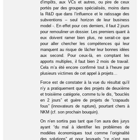
d’impôts, aux VCs et autres, ou pire de ceux
portés par des groupes spécialisés, moins dans
la R&D que dans l’influence et le ratissage des
subventions – seul horizon de leur business
model -. En effet pour ces derniers, il faut 2 jours
pour remouliner un dossier. Les premiers quant à
eux doivent ramer bien plus, ne serait-ce que
pour aller chercher les compétences qui leur
manquent au risque de lâcher leur bonnes idées
aux second. Pour ceux-là, en comptant les
apports multiples, il faut bien 2 mois de travail.
Cela m’a été encore confirmé tout à l’heure par
plusieurs victimes de cet appel à projets…
Force est de constater à la vue du résultat qu’il
n’y a pratiquement que des projets de deuxième
et troisième catégorie, comme tu le dis, “bouclés
en 2 jours” et guère de projets de “crapauds
fous” (innovateurs de rupture), pourtant chers à
NKM (cf. son prochain bouquin).
On n’en sortira pas tant que l’on aura des jurys
ayant “du mal à identifier les problèmes de
modèles économiques tout comme l’originalité
des solutions” et pour lesquels “ce n’est pas