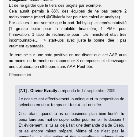
Et de ne garder que le tiers des projets par exemple.
Cela aurait permis à 88% des équipes de ne pas perdre 2
moisxhomme (merci @OlivierAuber pour ton calcul et analyse).
Par ailleurs il me semble que la part “lobbying” et représentativité
(1 grosse boite pour la stabilité financière, 1 PME pour
l’innovation, 1 labo de recherche pour …le ministère) était très
incontournable… => start-ups avec juste la bonne idée : pas
vraiment avantagés.
Je termine sur une note positive en me disant que cet AAP aura
au moins eu le mérite de rapprocher 3 entreprises et d’envisager
une collaboration ultérieure sans AAP. Peut être.
Répondre ici
[7.1] - Olivier Ezratty
a répondu
le 17 septembre 2009
:
Le dossier est effectivement lourdingue et ta proposition de
sélection en deux temps est tout à fait censée.
Ceci étant, quand tu as un business plan bien ficelé, tu
peux faire pas mal de copier coller pour remplir le dossier !
Et évidement, si tu as déjà fait une demande d’aide Oséo,
tu es encore mieux préparé. Même si ce n’est pas la
panacée, il y des boites et des consultants indépendants