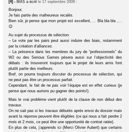
[4] -
MAS
a écrit
le 17 septembre 2009
:
Bonjour,
Je fais partie des malheureux recalés.
Bien sûr, je pense que mon projet est excellent, … Bla bla bla ,…
😉
Au sujet du processus de sélection:
– Le vote par les pairs peut aussi induire des biais, notamment
par la création d’alliances.
– La présence dans les membres du jury de “professionnels” du
W2 ou des Serious Games pèsera aussi sur l’objectivité des
débats : ils trouveront toujours que le projet de leurs amis font
plutôt partie des meilleurs.
Bref, on pourra toujours discuter du processus de sélection, qui
ne peut pas être un processus parfait.
Cependant, le fait de ne pas voir l’équipe est en effet curieux (je
pense que nous aurions pu gagner des points!).
Mais le vrai problème vient plutôt de la clause de non début des
travaux.
On ne sait pas si les travaux débutés après envoi du dossier mais
avant la réponse peuvent être éligibles (ce qui nous a fait perdre 2
mois et 2 mois, ce peut être une opportunité de contrat ratée).
En plus de cela, j’apprends ici (Merci Olivier Aubert) que certains