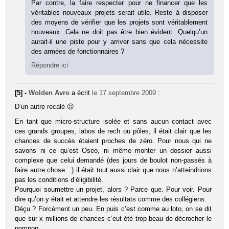
Par contre, la faire respecter pour ne financer que les
véritables nouveaux projets serait utile. Reste à disposer
des moyens de vérifier que les projets sont véritablement
nouveaux. Cela ne doit pas être bien évident. Quelqu’un
aurait-il une piste pour y arriver sans que cela nécessite
des armées de fonctionnaires ?
Répondre ici
[5] -
Wolden Avro
a écrit
le 17 septembre 2009
:
D’un autre recalé 😉
En tant que micro-structure isolée et sans aucun contact avec
ces grands groupes, labos de rech ou pôles, il était clair que les
chances de succès étaient proches de zéro. Pour nous qui ne
savons ni ce qu’est Oseo, ni même monter un dossier aussi
complexe que celui demandé (des jours de boulot non-passés à
faire autre chose…) il était tout aussi clair que nous n’atteindrions
pas les conditions d’éligibilité.
Pourquoi soumettre un projet, alors ? Parce que. Pour voir. Pour
dire qu’on y était et attendre les résultats comme des collégiens.
Déçu ? Forcément un peu. En puis c’est comme au loto, on se dit
que sur x millions de chances c’eut été trop beau de décrocher le
pompon.