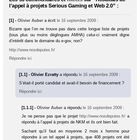
l’appel à projets Serious Gaming et Web 2.0” :
[1] -
Olivier Auber
a écrit
le 16 septembre 2009
:
Bizarre que l’on ne trouve pas dans cette longue liste de projets
(tous plus ou moins déglingues AMHA) celui-ci vraiment digne
d’intérêt dans le domaine du e-gov, non?
http://www.nosdeputes.fr/
Répondre ici
[1.1] - Olivier Ezratty
a répondu
le 16 septembre 2009
:
S’était-il porté candidat et avait-il besoin de financement ?
Répondre ici
[1.1.1] -
Olivier Auber
a répondu
le 16 septembre 2009
:
Je ne pense pas que le projet
http://www.nosdeputes.fr/
a
répondu à l’appel à projets de NKM et ils ont bien fait.
Sachant qu’il faut en moyenne 2 mois x homme pour
répondre à un tel appel à projets, que 408 projets ont été