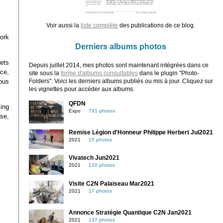
Voir aussi la
liste complète
des publications de ce blog.
ork
Derniers albums photos
kets
Depuis juillet 2014, mes photos sont maintenant intégrées dans ce
ce,
site sous la
forme d'albums consultables
dans le plugin "Photo-
ous
Folders". Voici les derniers albums publiés ou mis à jour. Cliquez sur
les vignettes pour accéder aux albums.
QFDN
ing
Expo
791 photos
nse,
Remise Légion d'Honneur Philippe Herbert Jul2021
2021
15 photos
Vivatech Jun2021
2021
120 photos
Visite C2N Palaiseau Mar2021
2021
17 photos
Annonce Stratégie Quantique C2N Jan2021
2021
137 photos