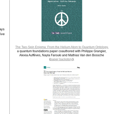
ways
ive
The Two-Spin Enigma: From the Helium Atom to Quantum Ontology
,
a quantum foundations paper coauthored with Philippe Grangier,
Alexia Auffèves, Nayla Farouki and Mathias Van den Bossche
(
paper backstory
).