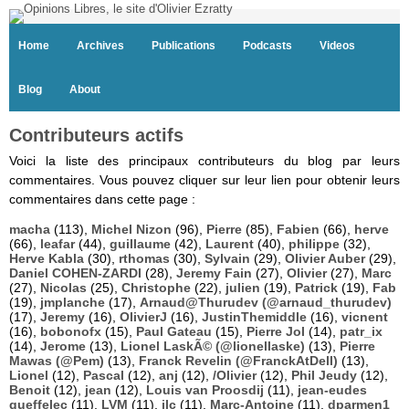
Home
Archives
Publications
Podcasts
Videos
Blog
About
Contributeurs actifs
Voici la liste des principaux contributeurs du blog par leurs
commentaires. Vous pouvez cliquer sur leur lien pour obtenir leurs
commentaires dans cette page :
macha
(113),
Michel Nizon
(96),
Pierre
(85),
Fabien
(66),
herve
(66),
leafar
(44),
guillaume
(42),
Laurent
(40),
philippe
(32),
Herve Kabla
(30),
rthomas
(30),
Sylvain
(29),
Olivier Auber
(29),
Daniel COHEN-ZARDI
(28),
Jeremy Fain
(27),
Olivier
(27),
Marc
(27),
Nicolas
(25),
Christophe
(22),
julien
(19),
Patrick
(19),
Fab
(19),
jmplanche
(17),
Arnaud@Thurudev (@arnaud_thurudev)
(17),
Jeremy
(16),
OlivierJ
(16),
JustinThemiddle
(16),
vicnent
(16),
bobonofx
(15),
Paul Gateau
(15),
Pierre Jol
(14),
patr_ix
(14),
Jerome
(13),
Lionel LaskÃ© (@lionellaske)
(13),
Pierre
Mawas (@Pem)
(13),
Franck Revelin (@FranckAtDell)
(13),
Lionel
(12),
Pascal
(12),
anj
(12),
/Olivier
(12),
Phil Jeudy
(12),
Benoit
(12),
jean
(12),
Louis van Proosdij
(11),
jean-eudes
queffelec
(11),
LVM
(11),
jlc
(11),
Marc-Antoine
(11),
dparmen1