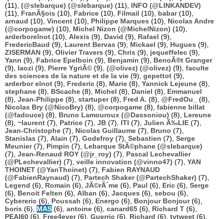
(11),
(@slebarque) (@slebarque)
(11),
INFO (@LINKANDEV)
(11),
FranÃ§ois
(10),
Fabrice
(10),
Filmail
(10),
babar
(10),
arnaud
(10),
Vincent
(10),
Philippe Marques
(10),
Nicolas Andre
(@corpogame)
(10),
Michel Nizon (@MichelNizon)
(10),
arderborelnot
(10),
Alexis
(9),
David
(9),
Rafael
(9),
FredericBaud
(9),
Laurent Bervas
(9),
Mickael
(9),
Hugues
(9),
ZISERMAN
(9),
Olivier Travers
(9),
Chris
(9),
jequeffelec
(9),
Yann
(9),
Fabrice Epelboin
(9),
Benjamin
(9),
BenoÃ®t Granger
(9),
laozi
(9),
Pierre YgriÃ©
(9),
(@olivez) (@olivez)
(9),
faculte
des sciences de la nature et de la vie
(9),
gepettot
(9),
arderbor elnot
(9),
Frederic
(8),
Marie
(8),
Yannick Lejeune
(8),
stephane
(8),
BScache
(8),
Michel
(8),
Daniel
(8),
Emmanuel
(8),
Jean-Philippe
(8),
startuper
(8),
Fred A.
(8),
@FredOu_
(8),
Nicolas Bry (@NicoBry)
(8),
@corpogame
(8),
fabienne billat
(@fadouce)
(8),
Bruno Lamouroux (@Dassoniou)
(8),
Lereune
(8),
~laurent
(7),
Patrice
(7),
JB
(7),
ITI
(7),
Julien Ã‰LIE
(7),
Jean-Christophe
(7),
Nicolas Guillaume
(7),
Bruno
(7),
Stanislas
(7),
Alain
(7),
Godefroy
(7),
Sebastien
(7),
Serge
Meunier
(7),
Pimpin
(7),
Lebarque StÃ©phane (@slebarque)
(7),
Jean-Renaud ROY (@jr_roy)
(7),
Pascal Lechevallier
(@PLechevallier)
(7),
veille innovation (@vinno47)
(7),
YAN
THOINET (@YanThoinet)
(7),
Fabien RAYNAUD
(@FabienRaynaud)
(7),
Partech Shaker (@PartechShaker)
(7),
Legend
(6),
Romain
(6),
JÃ©rÃ´me
(6),
Paul
(6),
Eric
(6),
Serge
(6),
Benoit Felten
(6),
Alban
(6),
Jacques
(6),
sebou
(6),
Cybereric
(6),
Poussah
(6),
Energo
(6),
Bonjour Bonjour
(6),
boris
(6),
MAS
(6),
antoine
(6),
canard65
(6),
Richard T
(6),
PEAI60
(6),
Free4ever
(6),
Guerric
(6),
Richard
(6),
tvtweet
(6),