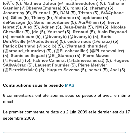
loÃ¯c
(6),
Matthieu Dufour (@_matthieudufour)
(6),
Nathalie
Gasnier (@ObservaEmpresa)
(6),
romu
(6),
cheramy
(6),
Jasontrisy
(6),
EtienneL
(5),
DJM
(5),
Tristan
(5),
StÃ©phane
(5),
Gilles
(5),
Thierry
(5),
Alphonse
(5),
apbianco
(5),
dePassage
(5),
Sans_importance
(5),
AurÃ©lien
(5),
herve
lebret
(5),
Alex
(5),
Adrien
(5),
Jean-Denis
(5),
NM
(5),
Nicolas
Chevallier
(5),
jdo
(5),
Youssef
(5),
Renaud
(5),
Alain Raynaud
(5),
mmathieum
(5),
(@bvanryb) (@bvanryb)
(5),
Boris
DefrÃ©ville (@AudioSense)
(5),
cedric naux (@cnaux)
(5),
Patrick Bertrand (@pck_b)
(5),
(@arnaud_thurudev)
(@arnaud_thurudev)
(5),
(@PLechevallier) (@PLechevallier)
(5),
Stanislas Segard (@El_Stanou)
(5),
Pierre Mawas
(@PemLT)
(5),
Fabrice Camurat (@fabricecamurat)
(5),
Hugues
SÃ©vÃ©rac
(5),
Laurent Fournier
(5),
Pierre Metivier
(@PierreMetivier)
(5),
Hugues Severac
(5),
hervet
(5),
Joel
(5)
Contributions sous le pseudo
MAS
6 commentaires ont été soumis sous ce pseudo et avec le même
email.
Le premier commentaire date du 2 juin 2009 et le dernier est du 17
septembre 2009.