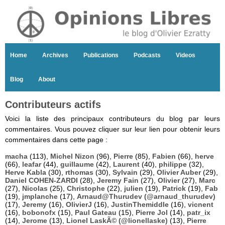
Home
Archives
Publications
Podcasts
Videos
Blog
About
Contributeurs actifs
Voici la liste des principaux contributeurs du blog par leurs
commentaires. Vous pouvez cliquer sur leur lien pour obtenir leurs
commentaires dans cette page :
macha
(113),
Michel Nizon
(96),
Pierre
(85),
Fabien
(66),
herve
(66),
leafar
(44),
guillaume
(42),
Laurent
(40),
philippe
(32),
Herve Kabla
(30),
rthomas
(30),
Sylvain
(29),
Olivier Auber
(29),
Daniel COHEN-ZARDI
(28),
Jeremy Fain
(27),
Olivier
(27),
Marc
(27),
Nicolas
(25),
Christophe
(22),
julien
(19),
Patrick
(19),
Fab
(19),
jmplanche
(17),
Arnaud@Thurudev (@arnaud_thurudev)
(17),
Jeremy
(16),
OlivierJ
(16),
JustinThemiddle
(16),
vicnent
(16),
bobonofx
(15),
Paul Gateau
(15),
Pierre Jol
(14),
patr_ix
(14),
Jerome
(13),
Lionel LaskÃ© (@lionellaske)
(13),
Pierre