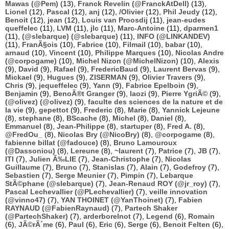
Mawas (@Pem)
(13),
Franck Revelin (@FranckAtDell)
(13),
Lionel
(12),
Pascal
(12),
anj
(12),
/Olivier
(12),
Phil Jeudy
(12),
Benoit
(12),
jean
(12),
Louis van Proosdij
(11),
jean-eudes
queffelec
(11),
LVM
(11),
jlc
(11),
Marc-Antoine
(11),
dparmen1
(11),
(@slebarque) (@slebarque)
(11),
INFO (@LINKANDEV)
(11),
FranÃ§ois
(10),
Fabrice
(10),
Filmail
(10),
babar
(10),
arnaud
(10),
Vincent
(10),
Philippe Marques
(10),
Nicolas Andre
(@corpogame)
(10),
Michel Nizon (@MichelNizon)
(10),
Alexis
(9),
David
(9),
Rafael
(9),
FredericBaud
(9),
Laurent Bervas
(9),
Mickael
(9),
Hugues
(9),
ZISERMAN
(9),
Olivier Travers
(9),
Chris
(9),
jequeffelec
(9),
Yann
(9),
Fabrice Epelboin
(9),
Benjamin
(9),
BenoÃ®t Granger
(9),
laozi
(9),
Pierre YgriÃ©
(9),
(@olivez) (@olivez)
(9),
faculte des sciences de la nature et de
la vie
(9),
gepettot
(9),
Frederic
(8),
Marie
(8),
Yannick Lejeune
(8),
stephane
(8),
BScache
(8),
Michel
(8),
Daniel
(8),
Emmanuel
(8),
Jean-Philippe
(8),
startuper
(8),
Fred A.
(8),
@FredOu_
(8),
Nicolas Bry (@NicoBry)
(8),
@corpogame
(8),
fabienne billat (@fadouce)
(8),
Bruno Lamouroux
(@Dassoniou)
(8),
Lereune
(8),
~laurent
(7),
Patrice
(7),
JB
(7),
ITI
(7),
Julien Ã‰LIE
(7),
Jean-Christophe
(7),
Nicolas
Guillaume
(7),
Bruno
(7),
Stanislas
(7),
Alain
(7),
Godefroy
(7),
Sebastien
(7),
Serge Meunier
(7),
Pimpin
(7),
Lebarque
StÃ©phane (@slebarque)
(7),
Jean-Renaud ROY (@jr_roy)
(7),
Pascal Lechevallier (@PLechevallier)
(7),
veille innovation
(@vinno47)
(7),
YAN THOINET (@YanThoinet)
(7),
Fabien
RAYNAUD (@FabienRaynaud)
(7),
Partech Shaker
(@PartechShaker)
(7),
arderborelnot
(7),
Legend
(6),
Romain
(6),
JÃ©rÃ´me
(6),
Paul
(6),
Eric
(6),
Serge
(6),
Benoit Felten
(6),