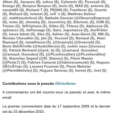
Alban
(6),
Jacques
(6),
sebou
(6),
Cybereric
(6),
Poussah
(6),
Energo
(6),
Bonjour Bonjour
(6),
boris
(6),
MAS
(6),
antoine
(6),
canard65
(6),
Richard T
(6),
PEAI60
(6),
Free4ever
(6),
Guerric
(6),
Richard
(6),
tvtweet
(6),
loÃ¯c
(6),
Matthieu Dufour
(@_matthieudufour)
(6),
Nathalie Gasnier (@ObservaEmpresa)
(6),
romu
(6),
cheramy
(6),
Jasontrisy
(6),
EtienneL
(5),
DJM
(5),
Tristan
(5),
StÃ©phane
(5),
Gilles
(5),
Thierry
(5),
Alphonse
(5),
apbianco
(5),
dePassage
(5),
Sans_importance
(5),
AurÃ©lien
(5),
herve lebret
(5),
Alex
(5),
Adrien
(5),
Jean-Denis
(5),
NM
(5),
Nicolas Chevallier
(5),
jdo
(5),
Youssef
(5),
Renaud
(5),
Alain
Raynaud
(5),
mmathieum
(5),
(@bvanryb) (@bvanryb)
(5),
Boris DefrÃ©ville (@AudioSense)
(5),
cedric naux (@cnaux)
(5),
Patrick Bertrand (@pck_b)
(5),
(@arnaud_thurudev)
(@arnaud_thurudev)
(5),
(@PLechevallier) (@PLechevallier)
(5),
Stanislas Segard (@El_Stanou)
(5),
Pierre Mawas
(@PemLT)
(5),
Fabrice Camurat (@fabricecamurat)
(5),
Hugues
SÃ©vÃ©rac
(5),
Laurent Fournier
(5),
Pierre Metivier
(@PierreMetivier)
(5),
Hugues Severac
(5),
hervet
(5),
Joel
(5)
Contributions sous le pseudo
OlivierSeres
4 commentaires ont été soumis sous ce pseudo et avec le même
email.
Le premier commentaire date du 17 septembre 2009 et le dernier
est du 15 décembre 2010.