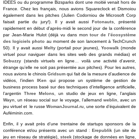
IDEES ou du programme Bizsparks dont une moitié venait hors de
France. Chez les français, nous avions Squareclock et Dismoiou
également dans les pitches (Julien Codorniou de Microsoft Corp
faisait partie du jury!). Il y avait aussi
Fotonauts
, présenté
rapidement en début d’après-midi le second jour de la conférence
par Jean-Marie Hulot (déjà vu dans mon
tour de l’écosystème
des logiciels photo
au moment de son lancement à TechCrunch
50). Il y avait aussi
Melty
(portail pour jeunes),
Yoowalk
(monde
virtuel pour naviguer dans les sites web des grands médias) et
Sobuzzy
(stands virtuels en ligne… voilà une activité d’avenir,
étrange qu’elle ne soit pas présentée aux pitches). Pour les autres,
nous avions le chinois
Gridsum
qui fait de la mesure d’audience de
vidéos, l’indien
IKen
qui propose un système de gestion de
business process basé sur des techniques d’intelligence artificielle,
l’argentin
Three Melons
, un studio de jeux en ligne, l’anglais
Wayn
, un réseau social sur le voyage, l’allemand
weblin
, avec un
jeu virtuel et le russe
WomanJournal.ru
, une sorte d’équivalent de
Auféminin.com.
Enfin, il y avait près d’une trentaine de startups sponsors de la
conférence et/ou présents avec un stand :
Erepublik
(un site de
jeu en réseau de stratégie),
steek
(stockage de données en ligne,