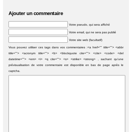
Ajouter un commentaire
Votre pseudo, qui sera affiché
Votre email, qui ne sera pas publié
Votre site web (facultatif)
Vous pouvez utiliser ces tags dans vos commentaires :<a href="" title=""> <abbr
title=""> <acronym title=""> <b> <blockquote cite=""> <cite> <code> <del
datetime=""> <em> <i> <q cite=""> <s> <strike> <strong> , sachant qu'une
prévisualisation de votre commentaire est disponible en bas de page après le
captcha.