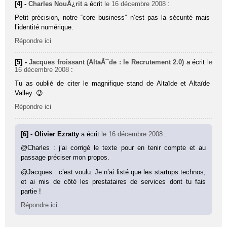
[4] -
Charles NouÃ¿rit
a écrit
le 16 décembre 2008
:
Petit précision, notre “core business” n’est pas la sécurité mais
l’identité numérique.
Répondre ici
[5] -
Jacques froissant (AltaÃ¯de : le Recrutement 2.0)
a écrit
le
16 décembre 2008
:
Tu as oublié de citer le magnifique stand de Altaïde et Altaïde
Valley. 😉
Répondre ici
[6] - Olivier Ezratty
a écrit
le 16 décembre 2008
:
@Charles : j’ai corrigé le texte pour en tenir compte et au
passage préciser mon propos.
@Jacques : c’est voulu. Je n’ai listé que les startups technos,
et ai mis de côté les prestataires de services dont tu fais
partie !
Répondre ici