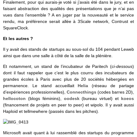
Finalement, pour qui aurais-je voté si j’avais été dans le jury, et en
faisant abstraction des qualités des présentations que je n’ai pas
vues dans l’ensemble ? A en juger par la nouveauté et le service
rendu, ma préférence serait allée à 3Scale network, Contrust et
SquareClock.
Et les autres ?
Il y avait des stands de startups au sous-sol du 104 pendant Leweb
ainsi que dans une salle à côté de la salle de la plénière.
Et notamment, un stand de l’incubateur de Paritech (
ci-dessous
)
dont il faut rappeler que c’est le plus courru des incubateurs de
grandes écoles à Paris avec plus de 20 sociétés hébergées en
permanence. Le stand accueillait
Helia
(réseau de partage
d’expériences professionnelles),
Connecthings
(codes barres 2D),
hellocoton
(blogs féminins),
oodesk
(bureau virtuel) et
koeos
(financement de projets en peer to peer) et wipolo. Il y avait aussi
Haploid et tellmewhere (passés dans les pitches).
Microsoft avait quant à lui rassemblé des startups du programme