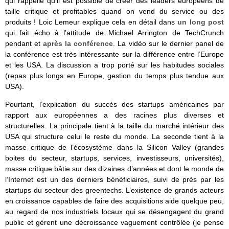
qui rappelle qu’il est possible de créer des leaders européens de
taille critique et profitables quand on vend du service ou des
produits ! Loic Lemeur explique cela en détail dans
un long post
qui fait écho à l’attitude de Michael Arrington de TechCrunch
pendant et
après la conférence
. La vidéo sur le dernier panel de
la conférence est très intéressante sur la différence entre l’Europe
et les USA. La discussion a trop porté sur les habitudes sociales
(repas plus longs en Europe, gestion du temps plus tendue aux
USA).
Pourtant, l’explication du succès des startups américaines par
rapport aux européennes a des racines plus diverses et
structurelles. La principale tient à la taille du marché intérieur des
USA qui structure celui le reste du monde. La seconde tient à la
masse critique de l’écosystème dans la Silicon Valley (grandes
boites du secteur, startups, services, investisseurs, universités),
masse critique bâtie sur des dizaines d’années et dont le monde de
l’Internet est un des derniers bénéficiaires, suivi de près par les
startups du secteur des greentechs. L’existence de grands acteurs
en croissance capables de faire des acquisitions aide quelque peu,
au regard de nos industriels locaux qui se désengagent du grand
public et gèrent une décroissance vaguement contrôlée (je pense