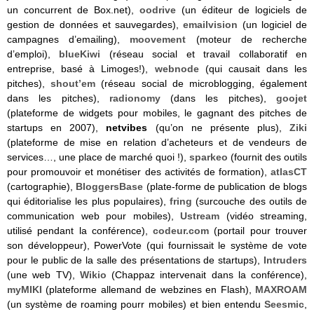
un concurrent de Box.net),
oodrive
(un éditeur de logiciels de
gestion de données et sauvegardes),
emailvision
(un logiciel de
campagnes d’emailing),
moovement
(moteur de recherche
d’emploi),
blueKiwi
(réseau social et travail collaboratif en
entreprise, basé à Limoges!),
webnode
(qui causait dans les
pitches),
shout’em
(réseau social de microblogging, également
dans les pitches),
radionomy
(dans les pitches),
goojet
(plateforme de widgets pour mobiles, le gagnant des pitches de
startups en 2007),
netvibes
(qu’on ne présente plus),
Ziki
(plateforme de mise en relation d’acheteurs et de vendeurs de
services…, une place de marché quoi !),
sparkeo
(fournit des outils
pour promouvoir et monétiser des activités de formation),
atlasCT
(cartographie),
BloggersBase
(plate-forme de publication de blogs
qui éditorialise les plus populaires),
fring
(surcouche des outils de
communication web pour mobiles),
Ustream
(vidéo streaming,
utilisé pendant la conférence),
codeur.com
(portail pour trouver
son développeur), PowerVote (qui fournissait le système de vote
pour le public de la salle des présentations de startups),
Intruders
(une web TV),
Wikio
(Chappaz intervenait dans la conférence),
myMIKI
(plateforme allemand de webzines en Flash),
MAXROAM
(un système de roaming pourr mobiles) et bien entendu
Seesmic
,