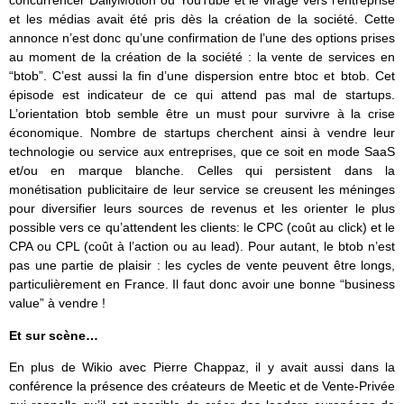
concurrencer DailyMotion ou YouTube et le virage vers l’entreprise
et les médias avait été pris dès la création de la société. Cette
annonce n’est donc qu’une confirmation de l’une des options prises
au moment de la création de la société : la vente de services en
“btob”. C’est aussi la fin d’une dispersion entre btoc et btob. Cet
épisode est indicateur de ce qui attend pas mal de startups.
L’orientation btob semble être un must pour survivre à la crise
économique. Nombre de startups cherchent ainsi à vendre leur
technologie ou service aux entreprises, que ce soit en mode SaaS
et/ou en marque blanche. Celles qui persistent dans la
monétisation publicitaire de leur service se creusent les méninges
pour diversifier leurs sources de revenus et les orienter le plus
possible vers ce qu’attendent les clients: le CPC (coût au click) et le
CPA ou CPL (coût à l’action ou au lead). Pour autant, le btob n’est
pas une partie de plaisir : les cycles de vente peuvent être longs,
particulièrement en France. Il faut donc avoir une bonne “business
value” à vendre !
Et sur scène…
En plus de Wikio avec Pierre Chappaz, il y avait aussi dans la
conférence la présence des créateurs de Meetic et de Vente-Privée