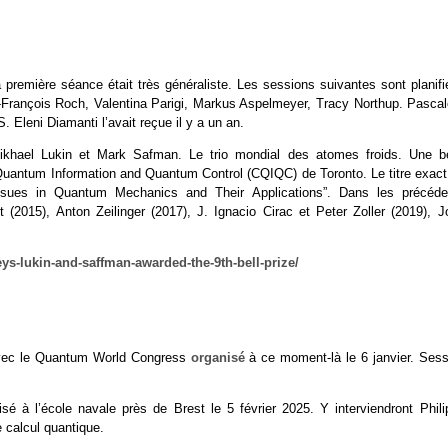
première séance était très généraliste. Les sessions suivantes sont planifi
-François Roch, Valentina Parigi, Markus Aspelmeyer, Tracy Northup. Pascal
 Eleni Diamanti l’avait reçue il y a un an.
Mikhael Lukin et Mark Safman. Le trio mondial des atomes froids. Une be
 Quantum Information and Quantum Control (CQIQC) de Toronto. Le titre exact
ssues in Quantum Mechanics and Their Applications”. Dans les précéde
t (2015), Anton Zeilinger (2017), J. Ignacio Cirac et Peter Zoller (2019), J
eys-lukin-and-saffman-awarded-the-9th-bell-prize/
 avec le Quantum World Congress
organisé
à ce moment-là le 6 janvier. Sess
sé à l’école navale près de Brest le 5 février 2025. Y interviendront Phili
e calcul quantique.