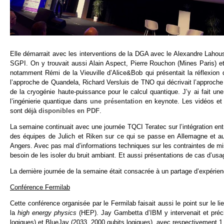
Elle démarrait avec les interventions de la DGA avec le Alexandre Lahouss
SGPI. On y trouvait aussi Alain Aspect, Pierre Rouchon (Mines Paris) e
notamment Rémi de la Vieuville d’Alice&Bob qui présentait la réflexion
l’approche de Quandela, Richard Versluis de TNO qui décrivait l’approche 
de la cryogénie haute-puissance pour le calcul quantique. J’y ai fait u
l’ingénierie quantique dans
une présentation
en keynote. Les vidéos et s
sont déjà
disponibles en PDF
.
La semaine continuait avec une journée TQCI Teratec sur l’intégration e
des équipes de Julich et Riken sur ce qui se passe en Allemagne et a
Angers. Avec pas mal d’informations techniques sur les contraintes de 
besoin de les isoler du bruit ambiant. Et aussi présentations de cas d’us
La dernière journée de la semaine était consacrée à un partage d’expérien
Conférence Fermilab
Cette conférence organisée par le Fermilab faisait aussi le point sur le
la
high energy physics
(HEP). Jay Gambetta d’IBM y intervenait et préci
logiques) et BlueJay (2033, 2000 qubits logiques), avec respectivement 1