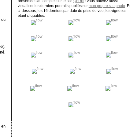
présentées au complet sur le site
QFDN
! Vous pouvez aussi
visualiser les derniers portraits publiés sur
mon propre site photo
. Et
ci-dessous, les 16 derniers par date de prise de vue, les vignettes
étant cliquables.
r du
éo
).
iné,
 en