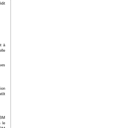
dit
t à
lle
ses
ion
tôt
IBM
 le