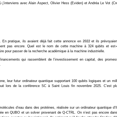
j’interviens avec Alain Aspect, Olivier Hess (Eviden) et Andréa Le Vot (Cré
En pratique, ils avaient déjà fait cette annonce
en 2022
et ils prévoyaien
ment pas encore. Quel est le nom de cette machine à 324 qubits et est-e
e pour passer de la recherche académique à la machine industrielle.
nancements qui rassemblent de l’investissement en capital, des promes
.
, leur futur ordinateur quantique supportant 100 qubits logiques et un mill
bué lors de la conférence SC à Saint Louis fin novembre 2025. C’est plu
molécules d’eau dans des protéines, réalisée sur un ordinateur quantique d’
rmulée en QUBO et un solver provenant de Q-CTRL. On n’est pas encore dans