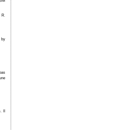
’IBM
 R.
by
pas
une
 Il