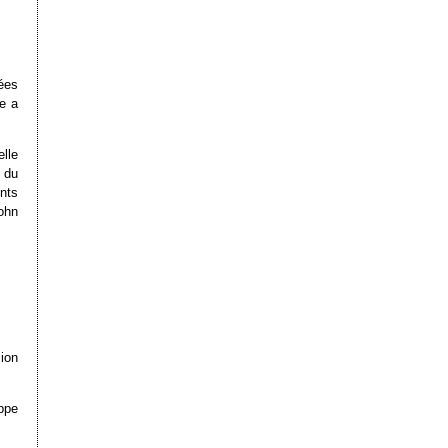
ées
e a
lle
 du
nts
ohn
ion
ppe