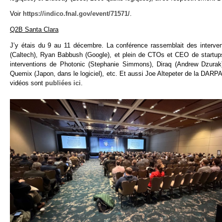
Voir
https://indico.fnal.gov/event/71571/
.
Q2B Santa Clara
J’y étais du 9 au 11 décembre. La conférence rassemblait des interve
(Caltech), Ryan Babbush (Google), et plein de CTOs et CEO de startups 
interventions de Photonic (Stephanie Simmons), Diraq (Andrew Dzura
Quemix (Japon, dans le logiciel), etc. Et aussi Joe Altepeter de la DARP
vidéos sont
publiées ici
.