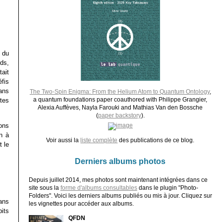
l du
ds,
ait
éfis
ans
The Two-Spin Enigma: From the Helium Atom to Quantum Ontology
,
a quantum foundations paper coauthored with Philippe Grangier,
tes
Alexia Auffèves, Nayla Farouki and Mathias Van den Bossche
(
paper backstory
).
ons
n à
Voir aussi la
liste complète
des publications de ce blog.
 le
Derniers albums photos
Depuis juillet 2014, mes photos sont maintenant intégrées dans ce
site sous la
forme d'albums consultables
dans le plugin "Photo-
Folders". Voici les derniers albums publiés ou mis à jour. Cliquez sur
ans
les vignettes pour accéder aux albums.
its
QFDN