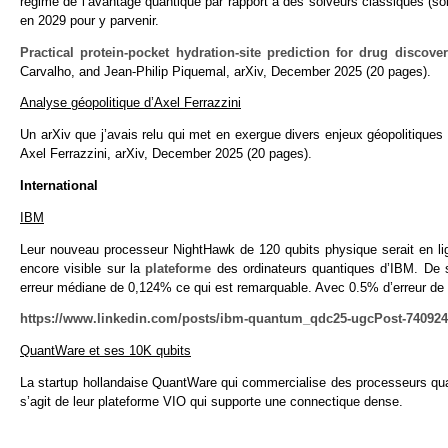
régime de l’avantage quantique par rapport à des solveurs classiques (solu
en 2029 pour y parvenir.
Practical protein-pocket hydration-site prediction for drug disco
Carvalho, and Jean-Philip Piquemal, arXiv, December 2025 (20 pages).
Analyse géopolitique d’Axel Ferrazzini
Un arXiv que j’avais relu qui met en exergue divers enjeux géopolitique
Axel Ferrazzini, arXiv, December 2025 (20 pages).
International
IBM
Leur nouveau processeur NightHawk de 120 qubits physique serait en lign
encore visible sur la
plateforme
des ordinateurs quantiques d’IBM. De 
erreur médiane de 0,124% ce qui est remarquable. Avec 0.5% d’erreur de 
https://www.linkedin.com/posts/ibm-quantum_qdc25-ugcPost-74092
QuantWare et ses 10K qubits
La startup hollandaise QuantWare qui commercialise des processeurs qua
s’agit de leur plateforme VIO qui supporte une connectique dense.