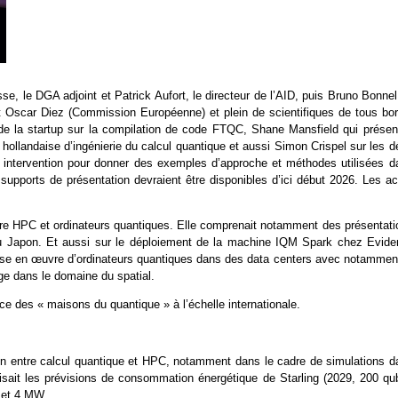
e, le DGA adjoint et Patrick Aufort, le directeur de l’AID, puis Bruno Bonne
t Oscar Diez (Commission Européenne) et plein de scientifiques de tous bor
 de la startup sur la compilation de code FTQC, Shane Mansfield qui présent
hollandaise d’ingénierie du calcul quantique et aussi Simon Crispel sur les d
ne intervention pour donner des exemples d’approche et méthodes utilisées d
upports de présentation devraient être disponibles d’ici début 2026. Les ac
ntre HPC et ordinateurs quantiques. Elle comprenait notamment des présentati
u Japon. Et aussi sur le déploiement de la machine IQM Spark chez Evide
mise en œuvre d’ordinateurs quantiques dans des data centers avec notamment
age dans le domaine du spatial.
ce des « maisons du quantique » à l’échelle internationale.
 lien entre calcul quantique et HPC, notamment dans le cadre de simulations d
sait les prévisions de consommation énergétique de Starling (2029, 200 qub
 et 4 MW.