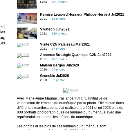
Expo
791 photos
Remise Légion d'Honneur Philippe Herbert Jul2021
2021
15 photos
kill
Vivatech Jun2021
les
2021
120 photos
iq,
Les
Visite C2N Palaiseau Mar2021
2021
17 photos
Annonce Stratégie Quantique C2N Jan2021
2021
137 photos
Maison Bergès Jul2020
2020
54 photos
Grenoble Jul2020
2020
22 photos
Avec Marie-Anne Magnac, j'ai lancé
#QFDN
, l'initiative de
valorisation de femmes du numérique par la photo. Elle circule dans
différentes manifestations. J'ai réalisé entre 2011 et mi 2023 plus de
800 portraits photographiques de femmes du numérique avec une
représentation de tous les métiers du numérique.
Les photos et les bios de ces femmes du numérique sont