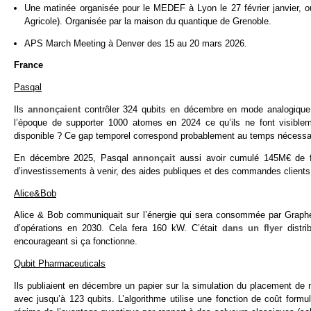
Une matinée organisée pour le MEDEF à Lyon le 27 février janvier, où 
Agricole). Organisée par la maison du quantique de Grenoble.
APS March Meeting à Denver des 15 au 20 mars 2026.
France
Pasqal
Ils
annonçaient
contrôler 324 qubits en décembre en mode analogique. 
l’époque de supporter 1000 atomes en 2024 ce qu’ils ne font visible
disponible ? Ce gap temporel correspond probablement au temps nécessair
En décembre 2025, Pasqal
annonçait
aussi avoir cumulé 145M€ de fi
d’investissements à venir, des aides publiques et des commandes clients
Alice&Bob
Alice & Bob communiquait sur l’énergie qui sera consommée par Graphene
d’opérations en 2030. Cela fera 160 kW. C’était
dans un flyer
distri
encourageant si ça fonctionne.
Qubit Pharmaceuticals
Ils publiaient en décembre un papier sur la simulation du placement de 
avec jusqu’à 123 qubits. L’algorithme utilise une fonction de coût fo