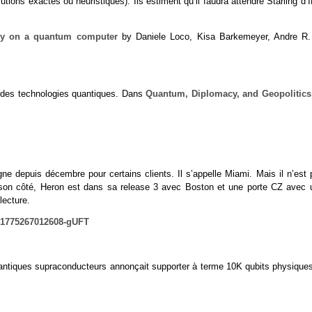
tions exactes ou heuristiques). Ils estiment qu’il faudra attendre Starling d
very on a quantum computer
by Daniele Loco, Kisa Barkemeyer, Andre R.
s des technologies quantiques. Dans
Quantum, Diplomacy, and Geopolitics
e depuis décembre pour certains clients. Il s’appelle Miami. Mais il n’est 
son côté, Heron est dans sa release 3 avec Boston et une porte CZ avec 
lecture.
41775267012608-gUFT
ntiques supraconducteurs annonçait supporter à terme 10K qubits physiques.