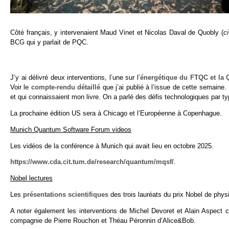
Côté français, y intervenaient Maud Vinet et Nicolas Daval de Quobly (
c
BCG qui y parlait de PQC.
J’y ai délivré deux interventions, l’une sur l’
énergétique du FTQC et la 
Voir le
compte-rendu détaillé
que j’ai publié à l’issue de cette semaine.
et qui connaissaient mon livre. On a parlé des défis technologiques par ty
La prochaine édition US sera à Chicago et l’Européenne à Copenhague.
Munich Quantum Software Forum videos
Les vidéos de la conférence à Munich qui avait lieu en octobre 2025.
https://www.cda.cit.tum.de/research/quantum/mqsf/
.
Nobel lectures
Les
présentations scientifiques
des trois lauréats du prix Nobel de phys
A noter également les interventions de Michel Devoret et Alain Aspect 
compagnie de Pierre Rouchon et Théau Péronnin d’Alice&Bob.