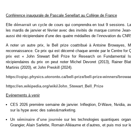
Conférence inaugurale de Pascale Senellart au Collège de France
Elle
démarrait
un cycle de cours qui comprendra en tout 9 sessions. La 
les mardis de janvier et février avec des invités de marque comme Jean
aussi été récipiendaire d’une des quatre médailles de l’innovation du CNRS.
A noter un autre prix, le Bell prize coattribué à Antoine Browayes, 
reconnaissance. Ce prix qui est décerné chaque année par le Centre for
prix est « John Stewart Bell Prize for Research on Fundamental I
récipiendaires du prix on peut noter Michel Devoret (2013), Rainer Blat
Martinis (2020), et John Preskill (2024).
https://cqiqc.physics.utoronto.ca/bell-prize/bell-prize-winners/browa
https://en.wikipedia.org/wiki/John_Stewart_Bell_Prize
Evénements à venir
CES 2026 première semaine de janvier. Infleqtion, D-Wave, Nvidia,
sur la hype avec des sales&marketing.
Un
séminaire d’une journée
sur les technologies quantiques organi
Grangier, Alain Sarlette, Romain Alléaume et d’autres, et puis moi sur l