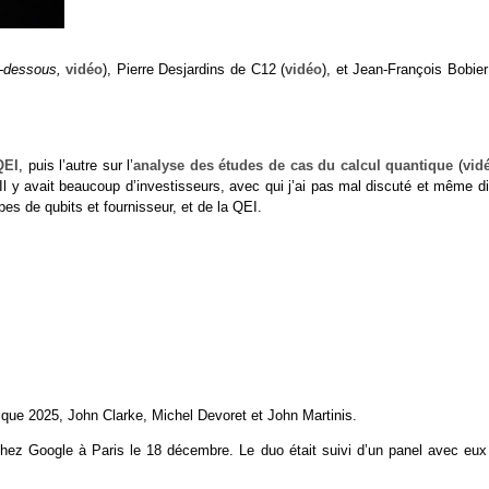
i-dessous,
vidéo
), Pierre Desjardins de C12 (
vidéo
), et Jean-François Bobie
QEI
, puis l’autre sur l’
analyse des études de cas du calcul quantique
(
vid
 Il y avait beaucoup d’investisseurs, avec qui j’ai pas mal discuté et même d
pes de qubits et fournisseur, et de la QEI.
ique 2025, John Clarke, Michel Devoret et John Martinis.
chez Google à Paris le 18 décembre. Le duo était suivi d’un panel avec eux