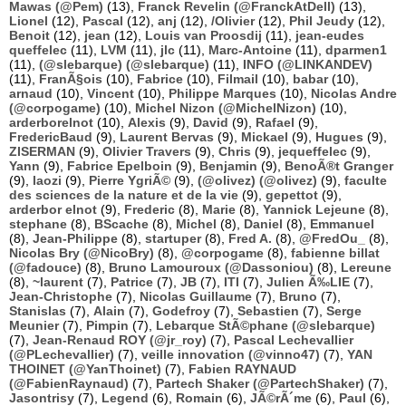
Mawas (@Pem)
(13),
Franck Revelin (@FranckAtDell)
(13),
Lionel
(12),
Pascal
(12),
anj
(12),
/Olivier
(12),
Phil Jeudy
(12),
Benoit
(12),
jean
(12),
Louis van Proosdij
(11),
jean-eudes
queffelec
(11),
LVM
(11),
jlc
(11),
Marc-Antoine
(11),
dparmen1
(11),
(@slebarque) (@slebarque)
(11),
INFO (@LINKANDEV)
(11),
FranÃ§ois
(10),
Fabrice
(10),
Filmail
(10),
babar
(10),
arnaud
(10),
Vincent
(10),
Philippe Marques
(10),
Nicolas Andre
(@corpogame)
(10),
Michel Nizon (@MichelNizon)
(10),
arderborelnot
(10),
Alexis
(9),
David
(9),
Rafael
(9),
FredericBaud
(9),
Laurent Bervas
(9),
Mickael
(9),
Hugues
(9),
ZISERMAN
(9),
Olivier Travers
(9),
Chris
(9),
jequeffelec
(9),
Yann
(9),
Fabrice Epelboin
(9),
Benjamin
(9),
BenoÃ®t Granger
(9),
laozi
(9),
Pierre YgriÃ©
(9),
(@olivez) (@olivez)
(9),
faculte
des sciences de la nature et de la vie
(9),
gepettot
(9),
arderbor elnot
(9),
Frederic
(8),
Marie
(8),
Yannick Lejeune
(8),
stephane
(8),
BScache
(8),
Michel
(8),
Daniel
(8),
Emmanuel
(8),
Jean-Philippe
(8),
startuper
(8),
Fred A.
(8),
@FredOu_
(8),
Nicolas Bry (@NicoBry)
(8),
@corpogame
(8),
fabienne billat
(@fadouce)
(8),
Bruno Lamouroux (@Dassoniou)
(8),
Lereune
(8),
~laurent
(7),
Patrice
(7),
JB
(7),
ITI
(7),
Julien Ã‰LIE
(7),
Jean-Christophe
(7),
Nicolas Guillaume
(7),
Bruno
(7),
Stanislas
(7),
Alain
(7),
Godefroy
(7),
Sebastien
(7),
Serge
Meunier
(7),
Pimpin
(7),
Lebarque StÃ©phane (@slebarque)
(7),
Jean-Renaud ROY (@jr_roy)
(7),
Pascal Lechevallier
(@PLechevallier)
(7),
veille innovation (@vinno47)
(7),
YAN
THOINET (@YanThoinet)
(7),
Fabien RAYNAUD
(@FabienRaynaud)
(7),
Partech Shaker (@PartechShaker)
(7),
Jasontrisy
(7),
Legend
(6),
Romain
(6),
JÃ©rÃ´me
(6),
Paul
(6),