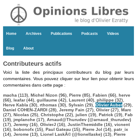
Home
Archives
Publications
Podcasts
Videos
Blog
About
Contributeurs actifs
Voici la liste des principaux contributeurs du blog par leurs
commentaires. Vous pouvez cliquer sur leur lien pour obtenir leurs
commentaires dans cette page :
macha
(113),
Michel Nizon
(96),
Pierre
(85),
Fabien
(66),
herve
(66),
leafar
(44),
guillaume
(42),
Laurent
(40),
philippe
(32),
Herve Kabla
(30),
rthomas
(30),
Sylvain
(29),
Olivier Auber
(29),
Daniel COHEN-ZARDI
(28),
Jeremy Fain
(27),
Olivier
(27),
Marc
(27),
Nicolas
(25),
Christophe
(22),
julien
(19),
Patrick
(19),
Fab
(19),
jmplanche
(17),
Arnaud@Thurudev (@arnaud_thurudev)
(17),
Jeremy
(16),
OlivierJ
(16),
JustinThemiddle
(16),
vicnent
(16),
bobonofx
(15),
Paul Gateau
(15),
Pierre Jol
(14),
patr_ix
(14),
Jerome
(13),
Lionel LaskÃ© (@lionellaske)
(13),
Pierre