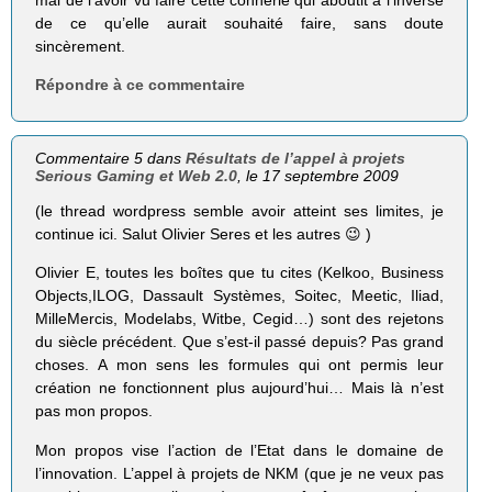
mal de l’avoir vu faire cette connerie qui aboutit à l’inverse
de ce qu’elle aurait souhaité faire, sans doute
sincèrement.
Répondre à ce commentaire
Commentaire 5 dans
Résultats de l’appel à projets
Serious Gaming et Web 2.0
, le 17 septembre 2009
(le thread wordpress semble avoir atteint ses limites, je
continue ici. Salut Olivier Seres et les autres 😉 )
Olivier E, toutes les boîtes que tu cites (Kelkoo, Business
Objects,ILOG, Dassault Systèmes, Soitec, Meetic, Iliad,
MilleMercis, Modelabs, Witbe, Cegid…) sont des rejetons
du siècle précédent. Que s’est-il passé depuis? Pas grand
choses. A mon sens les formules qui ont permis leur
création ne fonctionnent plus aujourd’hui… Mais là n’est
pas mon propos.
Mon propos vise l’action de l’Etat dans le domaine de
l’innovation. L’appel à projets de NKM (que je ne veux pas