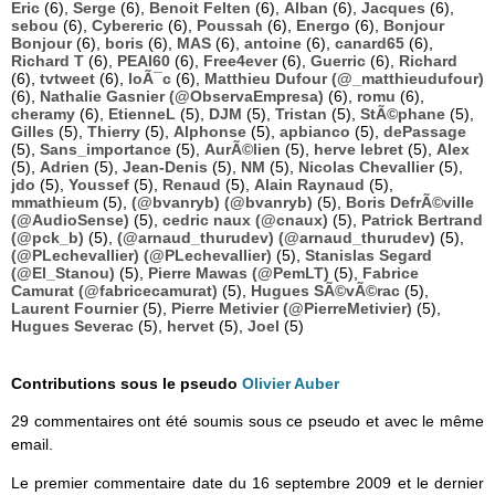
Eric
(6),
Serge
(6),
Benoit Felten
(6),
Alban
(6),
Jacques
(6),
sebou
(6),
Cybereric
(6),
Poussah
(6),
Energo
(6),
Bonjour
Bonjour
(6),
boris
(6),
MAS
(6),
antoine
(6),
canard65
(6),
Richard T
(6),
PEAI60
(6),
Free4ever
(6),
Guerric
(6),
Richard
(6),
tvtweet
(6),
loÃ¯c
(6),
Matthieu Dufour (@_matthieudufour)
(6),
Nathalie Gasnier (@ObservaEmpresa)
(6),
romu
(6),
cheramy
(6),
EtienneL
(5),
DJM
(5),
Tristan
(5),
StÃ©phane
(5),
Gilles
(5),
Thierry
(5),
Alphonse
(5),
apbianco
(5),
dePassage
(5),
Sans_importance
(5),
AurÃ©lien
(5),
herve lebret
(5),
Alex
(5),
Adrien
(5),
Jean-Denis
(5),
NM
(5),
Nicolas Chevallier
(5),
jdo
(5),
Youssef
(5),
Renaud
(5),
Alain Raynaud
(5),
mmathieum
(5),
(@bvanryb) (@bvanryb)
(5),
Boris DefrÃ©ville
(@AudioSense)
(5),
cedric naux (@cnaux)
(5),
Patrick Bertrand
(@pck_b)
(5),
(@arnaud_thurudev) (@arnaud_thurudev)
(5),
(@PLechevallier) (@PLechevallier)
(5),
Stanislas Segard
(@El_Stanou)
(5),
Pierre Mawas (@PemLT)
(5),
Fabrice
Camurat (@fabricecamurat)
(5),
Hugues SÃ©vÃ©rac
(5),
Laurent Fournier
(5),
Pierre Metivier (@PierreMetivier)
(5),
Hugues Severac
(5),
hervet
(5),
Joel
(5)
Contributions sous le pseudo
Olivier Auber
29 commentaires ont été soumis sous ce pseudo et avec le même
email.
Le premier commentaire date du 16 septembre 2009 et le dernier