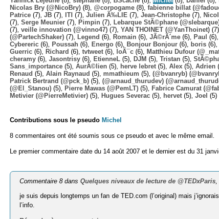
Yannick Lejeune
(8),
stephane
(8),
BScache
(8),
Michel
(8),
Daniel
(8),
Nicolas Bry (@NicoBry)
(8),
@corpogame
(8),
fabienne billat (@fadou
Patrice
(7),
JB
(7),
ITI
(7),
Julien Ã‰LIE
(7),
Jean-Christophe
(7),
Nico
(7),
Serge Meunier
(7),
Pimpin
(7),
Lebarque StÃ©phane (@slebarque
(7),
veille innovation (@vinno47)
(7),
YAN THOINET (@YanThoinet)
(7
(@PartechShaker)
(7),
Legend
(6),
Romain
(6),
JÃ©rÃ´me
(6),
Paul
(6)
Cybereric
(6),
Poussah
(6),
Energo
(6),
Bonjour Bonjour
(6),
boris
(6)
Guerric
(6),
Richard
(6),
tvtweet
(6),
loÃ¯c
(6),
Matthieu Dufour (@_mat
cheramy
(6),
Jasontrisy
(6),
EtienneL
(5),
DJM
(5),
Tristan
(5),
StÃ©ph
Sans_importance
(5),
AurÃ©lien
(5),
herve lebret
(5),
Alex
(5),
Adrien
(
Renaud
(5),
Alain Raynaud
(5),
mmathieum
(5),
(@bvanryb) (@bvanry
Patrick Bertrand (@pck_b)
(5),
(@arnaud_thurudev) (@arnaud_thurud
(@El_Stanou)
(5),
Pierre Mawas (@PemLT)
(5),
Fabrice Camurat (@fa
Metivier (@PierreMetivier)
(5),
Hugues Severac
(5),
hervet
(5),
Joel
(5)
Contributions sous le pseudo
Michel
8 commentaires ont été soumis sous ce pseudo et avec le même email.
Le premier commentaire date du 14 août 2007 et le dernier est du 31 janvi
Commentaire 8 dans
Quelques niveaux de lecture de @TEDxParis
,
je suis depuis longtemps un fan de TED.com (l’original) mais j’ignorai
l’info.