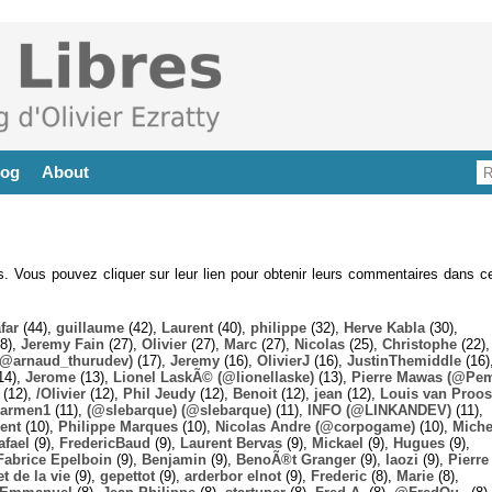
log
About
es. Vous pouvez cliquer sur leur lien pour obtenir leurs commentaires dans ce
far
(44),
guillaume
(42),
Laurent
(40),
philippe
(32),
Herve Kabla
(30),
8),
Jeremy Fain
(27),
Olivier
(27),
Marc
(27),
Nicolas
(25),
Christophe
(22),
@arnaud_thurudev)
(17),
Jeremy
(16),
OlivierJ
(16),
JustinThemiddle
(16)
14),
Jerome
(13),
Lionel LaskÃ© (@lionellaske)
(13),
Pierre Mawas (@Pe
(12),
/Olivier
(12),
Phil Jeudy
(12),
Benoit
(12),
jean
(12),
Louis van Proos
armen1
(11),
(@slebarque) (@slebarque)
(11),
INFO (@LINKANDEV)
(11),
ent
(10),
Philippe Marques
(10),
Nicolas Andre (@corpogame)
(10),
Miche
afael
(9),
FredericBaud
(9),
Laurent Bervas
(9),
Mickael
(9),
Hugues
(9),
Fabrice Epelboin
(9),
Benjamin
(9),
BenoÃ®t Granger
(9),
laozi
(9),
Pierre
t de la vie
(9),
gepettot
(9),
arderbor elnot
(9),
Frederic
(8),
Marie
(8),