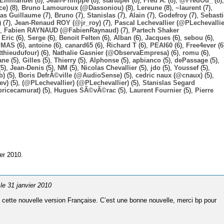
Emmanuel
(8),
Jean-Philippe
(8),
startuper
(8),
Fred A.
(8),
@FredOu_
(8),
ce)
(8),
Bruno Lamouroux (@Dassoniou)
(8),
Lereune
(8),
~laurent
(7),
las Guillaume
(7),
Bruno
(7),
Stanislas
(7),
Alain
(7),
Godefroy
(7),
Sebast
)
(7),
Jean-Renaud ROY (@jr_roy)
(7),
Pascal Lechevallier (@PLechevallie
),
Fabien RAYNAUD (@FabienRaynaud)
(7),
Partech Shaker
,
Eric
(6),
Serge
(6),
Benoit Felten
(6),
Alban
(6),
Jacques
(6),
sebou
(6),
,
MAS
(6),
antoine
(6),
canard65
(6),
Richard T
(6),
PEAI60
(6),
Free4ever
(6
thieudufour)
(6),
Nathalie Gasnier (@ObservaEmpresa)
(6),
romu
(6),
ane
(5),
Gilles
(5),
Thierry
(5),
Alphonse
(5),
apbianco
(5),
dePassage
(5),
5),
Jean-Denis
(5),
NM
(5),
Nicolas Chevallier
(5),
jdo
(5),
Youssef
(5),
b)
(5),
Boris DefrÃ©ville (@AudioSense)
(5),
cedric naux (@cnaux)
(5),
ev)
(5),
(@PLechevallier) (@PLechevallier)
(5),
Stanislas Segard
bricecamurat)
(5),
Hugues SÃ©vÃ©rac
(5),
Laurent Fournier
(5),
Pierre
er 2010.
 le 31 janvier 2010
s cette nouvelle version Française. C’est une bonne nouvelle, merci bp pour