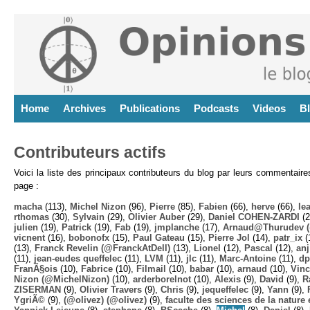
Home
Archives
Publications
Podcasts
Videos
B
Contributeurs actifs
Voici la liste des principaux contributeurs du blog par leurs commentair
page :
macha
(113),
Michel Nizon
(96),
Pierre
(85),
Fabien
(66),
herve
(66),
lea
rthomas
(30),
Sylvain
(29),
Olivier Auber
(29),
Daniel COHEN-ZARDI
(2
julien
(19),
Patrick
(19),
Fab
(19),
jmplanche
(17),
Arnaud@Thurudev (
vicnent
(16),
bobonofx
(15),
Paul Gateau
(15),
Pierre Jol
(14),
patr_ix
(
(13),
Franck Revelin (@FranckAtDell)
(13),
Lionel
(12),
Pascal
(12),
anj
(11),
jean-eudes queffelec
(11),
LVM
(11),
jlc
(11),
Marc-Antoine
(11),
dp
FranÃ§ois
(10),
Fabrice
(10),
Filmail
(10),
babar
(10),
arnaud
(10),
Vinc
Nizon (@MichelNizon)
(10),
arderborelnot
(10),
Alexis
(9),
David
(9),
R
ZISERMAN
(9),
Olivier Travers
(9),
Chris
(9),
jequeffelec
(9),
Yann
(9),
YgriÃ©
(9),
(@olivez) (@olivez)
(9),
faculte des sciences de la nature e