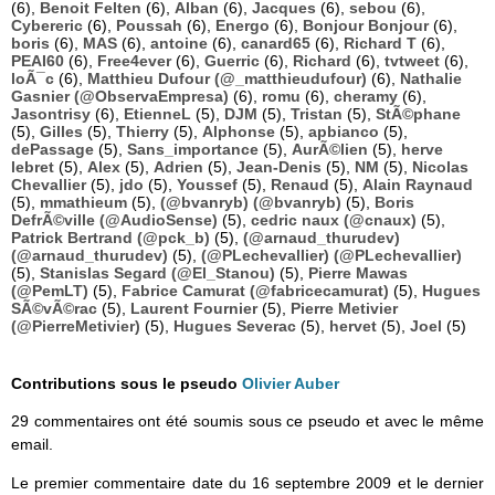
(6),
Benoit Felten
(6),
Alban
(6),
Jacques
(6),
sebou
(6),
Cybereric
(6),
Poussah
(6),
Energo
(6),
Bonjour Bonjour
(6),
boris
(6),
MAS
(6),
antoine
(6),
canard65
(6),
Richard T
(6),
PEAI60
(6),
Free4ever
(6),
Guerric
(6),
Richard
(6),
tvtweet
(6),
loÃ¯c
(6),
Matthieu Dufour (@_matthieudufour)
(6),
Nathalie
Gasnier (@ObservaEmpresa)
(6),
romu
(6),
cheramy
(6),
Jasontrisy
(6),
EtienneL
(5),
DJM
(5),
Tristan
(5),
StÃ©phane
(5),
Gilles
(5),
Thierry
(5),
Alphonse
(5),
apbianco
(5),
dePassage
(5),
Sans_importance
(5),
AurÃ©lien
(5),
herve
lebret
(5),
Alex
(5),
Adrien
(5),
Jean-Denis
(5),
NM
(5),
Nicolas
Chevallier
(5),
jdo
(5),
Youssef
(5),
Renaud
(5),
Alain Raynaud
(5),
mmathieum
(5),
(@bvanryb) (@bvanryb)
(5),
Boris
DefrÃ©ville (@AudioSense)
(5),
cedric naux (@cnaux)
(5),
Patrick Bertrand (@pck_b)
(5),
(@arnaud_thurudev)
(@arnaud_thurudev)
(5),
(@PLechevallier) (@PLechevallier)
(5),
Stanislas Segard (@El_Stanou)
(5),
Pierre Mawas
(@PemLT)
(5),
Fabrice Camurat (@fabricecamurat)
(5),
Hugues
SÃ©vÃ©rac
(5),
Laurent Fournier
(5),
Pierre Metivier
(@PierreMetivier)
(5),
Hugues Severac
(5),
hervet
(5),
Joel
(5)
Contributions sous le pseudo
Olivier Auber
29 commentaires ont été soumis sous ce pseudo et avec le même
email.
Le premier commentaire date du 16 septembre 2009 et le dernier