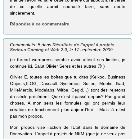
mal de l’avoir vu faire cette connerie qui aboutit à l’inverse
de ce qu’elle aurait souhaité faire, sans doute
sincèrement.
Répondre à ce commentaire
Commentaire 5 dans
Résultats de l’appel à projets
Serious Gaming et Web 2.0
, le 17 septembre 2009
(le thread wordpress semble avoir atteint ses limites, je
continue ici. Salut Olivier Seres et les autres 😉 )
Olivier E, toutes les boîtes que tu cites (Kelkoo, Business
Objects,ILOG, Dassault Systèmes, Soitec, Meetic, Iliad,
MilleMercis, Modelabs, Witbe, Cegid…) sont des rejetons
du siècle précédent. Que s’est-il passé depuis? Pas grand
choses. A mon sens les formules qui ont permis leur
création ne fonctionnent plus aujourd’hui… Mais là n’est
pas mon propos.
Mon propos vise l’action de l’Etat dans le domaine de
l’innovation. L’appel à projets de NKM (que je ne veux pas