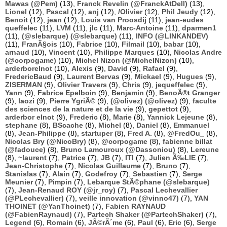
Mawas (@Pem)
(13),
Franck Revelin (@FranckAtDell)
(13),
Lionel
(12),
Pascal
(12),
anj
(12),
/Olivier
(12),
Phil Jeudy
(12),
Benoit
(12),
jean
(12),
Louis van Proosdij
(11),
jean-eudes
queffelec
(11),
LVM
(11),
jlc
(11),
Marc-Antoine
(11),
dparmen1
(11),
(@slebarque) (@slebarque)
(11),
INFO (@LINKANDEV)
(11),
FranÃ§ois
(10),
Fabrice
(10),
Filmail
(10),
babar
(10),
arnaud
(10),
Vincent
(10),
Philippe Marques
(10),
Nicolas Andre
(@corpogame)
(10),
Michel Nizon (@MichelNizon)
(10),
arderborelnot
(10),
Alexis
(9),
David
(9),
Rafael
(9),
FredericBaud
(9),
Laurent Bervas
(9),
Mickael
(9),
Hugues
(9),
ZISERMAN
(9),
Olivier Travers
(9),
Chris
(9),
jequeffelec
(9),
Yann
(9),
Fabrice Epelboin
(9),
Benjamin
(9),
BenoÃ®t Granger
(9),
laozi
(9),
Pierre YgriÃ©
(9),
(@olivez) (@olivez)
(9),
faculte
des sciences de la nature et de la vie
(9),
gepettot
(9),
arderbor elnot
(9),
Frederic
(8),
Marie
(8),
Yannick Lejeune
(8),
stephane
(8),
BScache
(8),
Michel
(8),
Daniel
(8),
Emmanuel
(8),
Jean-Philippe
(8),
startuper
(8),
Fred A.
(8),
@FredOu_
(8),
Nicolas Bry (@NicoBry)
(8),
@corpogame
(8),
fabienne billat
(@fadouce)
(8),
Bruno Lamouroux (@Dassoniou)
(8),
Lereune
(8),
~laurent
(7),
Patrice
(7),
JB
(7),
ITI
(7),
Julien Ã‰LIE
(7),
Jean-Christophe
(7),
Nicolas Guillaume
(7),
Bruno
(7),
Stanislas
(7),
Alain
(7),
Godefroy
(7),
Sebastien
(7),
Serge
Meunier
(7),
Pimpin
(7),
Lebarque StÃ©phane (@slebarque)
(7),
Jean-Renaud ROY (@jr_roy)
(7),
Pascal Lechevallier
(@PLechevallier)
(7),
veille innovation (@vinno47)
(7),
YAN
THOINET (@YanThoinet)
(7),
Fabien RAYNAUD
(@FabienRaynaud)
(7),
Partech Shaker (@PartechShaker)
(7),
Legend
(6),
Romain
(6),
JÃ©rÃ´me
(6),
Paul
(6),
Eric
(6),
Serge