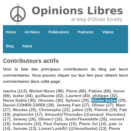
Home
Archives
Publications
Podcasts
Videos
Blog
About
Contributeurs actifs
Voici la liste des principaux contributeurs du blog par leurs
commentaires. Vous pouvez cliquer sur leur lien pour obtenir leurs
commentaires dans cette page :
macha
(113),
Michel Nizon
(96),
Pierre
(85),
Fabien
(66),
herve
(66),
leafar
(44),
guillaume
(42),
Laurent
(40),
philippe
(32),
Herve Kabla
(30),
rthomas
(30),
Sylvain
(29),
Olivier Auber
(29),
Daniel COHEN-ZARDI
(28),
Jeremy Fain
(27),
Olivier
(27),
Marc
(27),
Nicolas
(25),
Christophe
(22),
julien
(19),
Patrick
(19),
Fab
(19),
jmplanche
(17),
Arnaud@Thurudev (@arnaud_thurudev)
(17),
Jeremy
(16),
OlivierJ
(16),
JustinThemiddle
(16),
vicnent
(16),
bobonofx
(15),
Paul Gateau
(15),
Pierre Jol
(14),
patr_ix
(14),
Jerome
(13),
Lionel LaskÃ© (@lionellaske)
(13),
Pierre