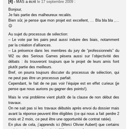
[4] -
MAS
a écrit
le 17 septembre 2009
:
Bonjour,
Je fais partie des malheureux recalés.
Bien sûr, je pense que mon projet est excellent, … Bla bla bla ,…
😉
Au sujet du processus de sélection:
– Le vote par les pairs peut aussi induire des biais, notamment
par la création d’alliances.
– La présence dans les membres du jury de “professionnels” du
W2 ou des Serious Games pèsera aussi sur l’objectivité des
débats : ils trouveront toujours que le projet de leurs amis font
plutôt partie des meilleurs.
Bref, on pourra toujours discuter du processus de sélection, qui
ne peut pas être un processus parfait.
Cependant, le fait de ne pas voir l’équipe est en effet curieux (je
pense que nous aurions pu gagner des points!).
Mais le vrai problème vient plutôt de la clause de non début des
travaux.
On ne sait pas si les travaux débutés après envoi du dossier mais
avant la réponse peuvent être éligibles (ce qui nous a fait perdre 2
mois et 2 mois, ce peut être une opportunité de contrat ratée).
En plus de cela, j’apprends ici (Merci Olivier Aubert) que certains