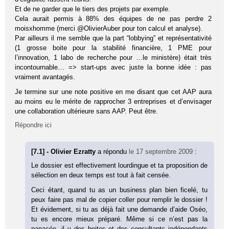
Et de ne garder que le tiers des projets par exemple.
Cela aurait permis à 88% des équipes de ne pas perdre 2
moisxhomme (merci @OlivierAuber pour ton calcul et analyse).
Par ailleurs il me semble que la part “lobbying” et représentativité
(1 grosse boite pour la stabilité financière, 1 PME pour
l’innovation, 1 labo de recherche pour …le ministère) était très
incontournable… => start-ups avec juste la bonne idée : pas
vraiment avantagés.
Je termine sur une note positive en me disant que cet AAP aura
au moins eu le mérite de rapprocher 3 entreprises et d’envisager
une collaboration ultérieure sans AAP. Peut être.
Répondre ici
[7.1] - Olivier Ezratty
a répondu
le 17 septembre 2009
:
Le dossier est effectivement lourdingue et ta proposition de
sélection en deux temps est tout à fait censée.
Ceci étant, quand tu as un business plan bien ficelé, tu
peux faire pas mal de copier coller pour remplir le dossier !
Et évidement, si tu as déjà fait une demande d’aide Oséo,
tu es encore mieux préparé. Même si ce n’est pas la
panacée, il y des boites et des consultants indépendants