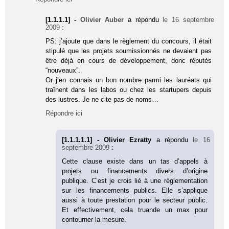
[1.1.1.1] -
Olivier Auber
a répondu
le 16 septembre
2009
:
PS: j’ajoute que dans le règlement du concours, il était
stipulé que les projets soumissionnés ne devaient pas
être dèjà en cours de développement, donc réputés
“nouveaux”.
Or j’en connais un bon nombre parmi les lauréats qui
traînent dans les labos ou chez les startupers depuis
des lustres. Je ne cite pas de noms…
Répondre ici
[1.1.1.1.1] - Olivier Ezratty
a répondu
le 16
septembre 2009
:
Cette clause existe dans un tas d’appels à
projets ou financements divers d’origine
publique. C’est je crois lié à une règlementation
sur les financements publics. Elle s’applique
aussi à toute prestation pour le secteur public.
Et effectivement, cela truande un max pour
contourner la mesure.