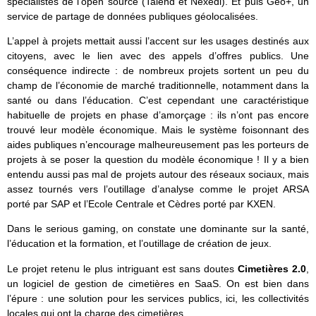
spécialistes de l’open source (Talend et Nexedi). Et puis Geo+, un
service de partage de données publiques géolocalisées.
L’appel à projets mettait aussi l’accent sur les usages destinés aux
citoyens, avec le lien avec des appels d’offres publics. Une
conséquence indirecte : de nombreux projets sortent un peu du
champ de l’économie de marché traditionnelle, notamment dans la
santé ou dans l’éducation. C’est cependant une caractéristique
habituelle de projets en phase d’amorçage : ils n’ont pas encore
trouvé leur modèle économique. Mais le système foisonnant des
aides publiques n’encourage malheureusement pas les porteurs de
projets à se poser la question du modèle économique ! Il y a bien
entendu aussi pas mal de projets autour des réseaux sociaux, mais
assez tournés vers l’outillage d’analyse comme le projet ARSA
porté par SAP et l’Ecole Centrale et Cèdres porté par KXEN.
Dans le serious gaming, on constate une dominante sur la santé,
l’éducation et la formation, et l’outillage de création de jeux.
Le projet retenu le plus intriguant est sans doutes
Cimetières 2.0
,
un logiciel de gestion de cimetières en SaaS. On est bien dans
l’épure : une solution pour les services publics, ici, les collectivités
locales qui ont la charge des cimetières.