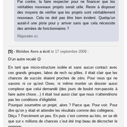
Par contre, la faire respecter pour ne financer que les
véritables nouveaux projets serait utile. Reste à disposer
des moyens de vérifier que les projets sont véritablement
nouveaux. Cela ne doit pas être bien évident. Quelqu’un
aurait-il une piste pour y arriver sans que cela nécessite
des armées de fonctionnaires ?
Répondre ici
[5] -
Wolden Avro
a écrit
le 17 septembre 2009
:
D’un autre recalé 😉
En tant que micro-structure isolée et sans aucun contact avec
ces grands groupes, labos de rech ou pôles, il était clair que les
chances de succès étaient proches de zéro. Pour nous qui ne
savons ni ce qu’est Oseo, ni même monter un dossier aussi
complexe que celui demandé (des jours de boulot non-passés à
faire autre chose…) il était tout aussi clair que nous n’atteindrions
pas les conditions d’éligibilité.
Pourquoi soumettre un projet, alors ? Parce que. Pour voir. Pour
dire qu’on y était et attendre les résultats comme des collégiens.
Déçu ? Forcément un peu. En puis c’est comme au loto, on se dit
que sur x millions de chances c’eut été trop beau de décrocher le
pompon.