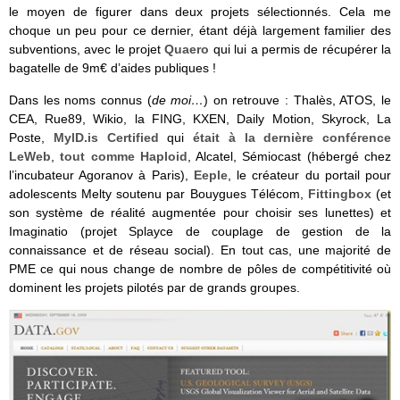
le moyen de figurer dans deux projets sélectionnés. Cela me
choque un peu pour ce dernier, étant déjà largement familier des
subventions, avec le projet
Quaero
qui lui a permis de récupérer la
bagatelle de 9m€ d’aides publiques !
Dans les noms connus (
de moi…
) on retrouve : Thalès, ATOS, le
CEA, Rue89, Wikio, la FING, KXEN, Daily Motion, Skyrock, La
Poste,
MylD.is Certified
qui
était à la dernière conférence
LeWeb
,
tout comme Haploid
, Alcatel, Sémiocast (hébergé chez
l’incubateur Agoranov à Paris),
Eeple
, le créateur du portail pour
adolescents Melty soutenu par Bouygues Télécom,
Fittingbox
(et
son système de réalité augmentée pour choisir ses lunettes) et
Imaginatio (projet Splayce de couplage de gestion de la
connaissance et de réseau social). En tout cas, une majorité de
PME ce qui nous change de nombre de pôles de compétitivité où
dominent les projets pilotés par de grands groupes.