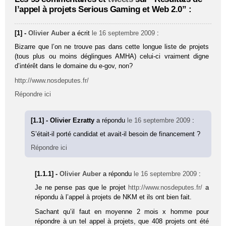
l’appel à projets Serious Gaming et Web 2.0” :
[1] -
Olivier Auber
a écrit
le 16 septembre 2009
:
Bizarre que l’on ne trouve pas dans cette longue liste de projets
(tous plus ou moins déglingues AMHA) celui-ci vraiment digne
d’intérêt dans le domaine du e-gov, non?
http://www.nosdeputes.fr/
Répondre ici
[1.1] - Olivier Ezratty
a répondu
le 16 septembre 2009
:
S’était-il porté candidat et avait-il besoin de financement ?
Répondre ici
[1.1.1] -
Olivier Auber
a répondu
le 16 septembre 2009
:
Je ne pense pas que le projet
http://www.nosdeputes.fr/
a
répondu à l’appel à projets de NKM et ils ont bien fait.
Sachant qu’il faut en moyenne 2 mois x homme pour
répondre à un tel appel à projets, que 408 projets ont été