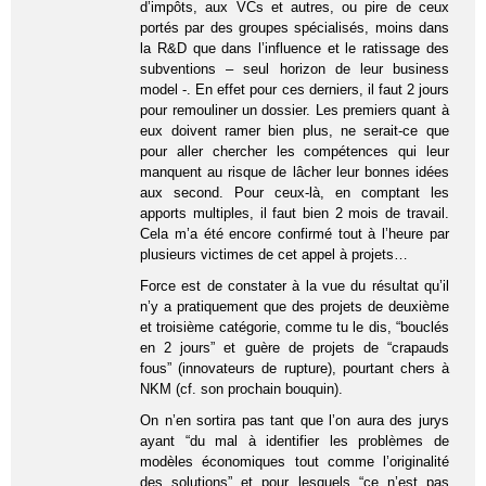
d’impôts, aux VCs et autres, ou pire de ceux
portés par des groupes spécialisés, moins dans
la R&D que dans l’influence et le ratissage des
subventions – seul horizon de leur business
model -. En effet pour ces derniers, il faut 2 jours
pour remouliner un dossier. Les premiers quant à
eux doivent ramer bien plus, ne serait-ce que
pour aller chercher les compétences qui leur
manquent au risque de lâcher leur bonnes idées
aux second. Pour ceux-là, en comptant les
apports multiples, il faut bien 2 mois de travail.
Cela m’a été encore confirmé tout à l’heure par
plusieurs victimes de cet appel à projets…
Force est de constater à la vue du résultat qu’il
n’y a pratiquement que des projets de deuxième
et troisième catégorie, comme tu le dis, “bouclés
en 2 jours” et guère de projets de “crapauds
fous” (innovateurs de rupture), pourtant chers à
NKM (cf. son prochain bouquin).
On n’en sortira pas tant que l’on aura des jurys
ayant “du mal à identifier les problèmes de
modèles économiques tout comme l’originalité
des solutions” et pour lesquels “ce n’est pas