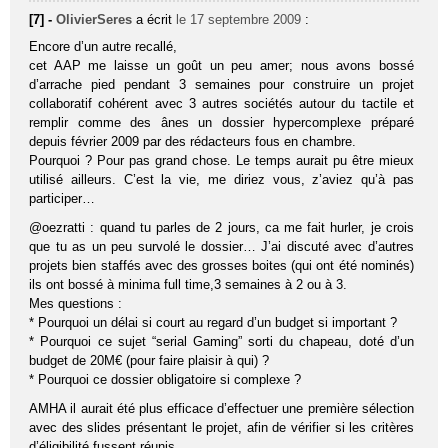
[7] -
OlivierSeres
a écrit
le 17 septembre 2009
:
Encore d’un autre recallé,
cet AAP me laisse un goût un peu amer; nous avons bossé
d’arrache pied pendant 3 semaines pour construire un projet
collaboratif cohérent avec 3 autres sociétés autour du tactile et
remplir comme des ânes un dossier hypercomplexe préparé
depuis février 2009 par des rédacteurs fous en chambre.
Pourquoi ? Pour pas grand chose. Le temps aurait pu être mieux
utilisé ailleurs. C’est la vie, me diriez vous, z’aviez qu’à pas
participer…
@oezratti : quand tu parles de 2 jours, ca me fait hurler, je crois
que tu as un peu survolé le dossier… J’ai discuté avec d’autres
projets bien staffés avec des grosses boites (qui ont été nominés)
ils ont bossé à minima full time,3 semaines à 2 ou à 3.
Mes questions :
* Pourquoi un délai si court au regard d’un budget si important ?
* Pourquoi ce sujet “serial Gaming” sorti du chapeau, doté d’un
budget de 20M€ (pour faire plaisir à qui) ?
* Pourquoi ce dossier obligatoire si complexe ?
AMHA il aurait été plus efficace d’effectuer une première sélection
avec des slides présentant le projet, afin de vérifier si les critères
d’éligibilité fussent réunis.