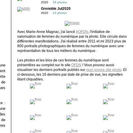
2020
54 photos
Grenoble Jul2020
2020
22 photos
Avec Marie-Anne Magnac, j'ai lancé
#QFDN
, l'initiative de
valorisation de femmes du numérique par la photo. Elle circule dans
différentes manifestations. J'ai réalisé entre 2011 et mi 2023 plus de
800 portraits photographiques de femmes du numérique avec une
représentation de tous les métiers du numérique.
Les photos et les bios de ces femmes du numérique sont
une
présentées au complet sur le site
QFDN
! Vous pouvez aussi
visualiser les derniers portraits publiés sur
mon propre site photo
. Et
ient
ci-dessous, les 16 derniers par date de prise de vue, les vignettes
tte
étant cliquables.
 de
ues
te :
une
des
 de
res