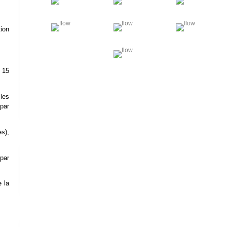
tion
 15
les
 par
s),
par
 la