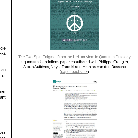
ôle
onné
The Two-Spin Enigma: From the Helium Atom to Quantum Ontology
,
a quantum foundations paper coauthored with Philippe Grangier,
Alexia Auffèves, Nayla Farouki and Mathias Van den Bossche
à au
(
paper backstory
).
, et
sier
tant
Ces