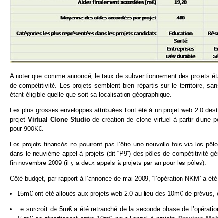
A noter que comme annoncé, le taux de subventionnement des projets était
de compétitivité. Les projets semblent bien répartis sur le territoire, s
étant éligible quelle que soit sa localisation géographique.
Les plus grosses enveloppes attribuées l’ont été à un projet web 2.0 des
projet
Virtual Clone Studio
de création de clone virtuel à partir d’une p
pour 900K€.
Les projets financés ne pourront pas l’être une nouvelle fois via les pôl
dans le neuvième appel à projets (dit “P9”) des pôles de compétitivité gér
fin novembre 2009 (il y a deux appels à projets par an pour les pôles).
Côté budget, par rapport à l’annonce de mai 2009, “l’opération NKM” a été
15m€ ont été alloués aux projets web 2.0 au lieu des 10m€ de prévus, 
Le surcroît de 5m€ a été retranché de la seconde phase de l’opératio