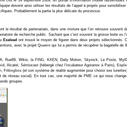
ile
clôt le 14 septembre 2009, un portail d’information mobile rassemblant 
pe doivent ainsi utiliser les résultats de l’appel à projets pour sensibiliser
cifiques. Probablement la partie la plus délicate du processus.
sont le résultat de partenariats, dans une mixture que l’on retrouve souvent 
oratoire de recherche public. Sachant que c’est souvent la grosse boite ou l
u
Exalead
ont trouvé le moyen de figurer dans deux projets sélectionnés. C
entions, avec le projet
Quaero
qui lui a permis de récupérer la bagatelle de
EA, Rue89, Wikio, la FING, KXEN, Daily Motion, Skyrock, La Poste,
MylD
oid
, Alcatel, Sémiocast (hébergé chez l’incubateur Agoranov à Paris),
Eeple
om,
Fittingbox
(et son système de réalité augmentée pour choisir ses lunettes)
et de réseau social). En tout cas, une majorité de PME ce qui nous change
rands groupes.