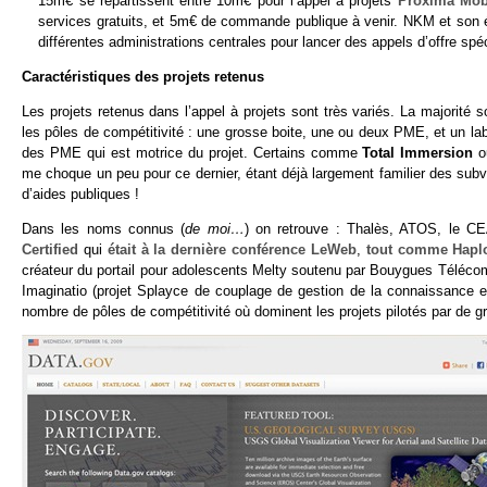
15m€ se répartissent entre 10m€ pour l’appel à projets
Proxima Mob
services gratuits, et 5m€ de commande publique à venir. NKM et son équi
différentes administrations centrales pour lancer des appels d’offre spé
Caractéristiques des projets retenus
Les projets retenus dans l’appel à projets sont très variés. La majorité 
les pôles de compétitivité : une grosse boite, une ou deux PME, et un lab
des PME qui est motrice du projet. Certains comme
Total Immersion
o
me choque un peu pour ce dernier, étant déjà largement familier des subv
d’aides publiques !
Dans les noms connus (
de moi…
) on retrouve : Thalès, ATOS, le C
Certified
qui
était à la dernière conférence LeWeb
,
tout comme Hapl
créateur du portail pour adolescents Melty soutenu par Bouygues Téléc
Imaginatio (projet Splayce de couplage de gestion de la connaissance 
nombre de pôles de compétitivité où dominent les projets pilotés par de g