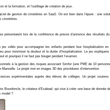
 et la formation, et l’outillage de création de jeux.
giciel de gestion de cimetières en SaaS. On est bien dans l’épure : une solu
es cimetières.
s se présentaient lors de la conférence de presse d’annonce des résultats du
n jeu vidéo pour accompagner les enfants pendant leur hospitalisation en 
ieu pour minimiser la douleur et la durée d’hospitalisation. Le jeu expliquera
seul et pourquoi il ne faut pas bouger pendant l’examen.
rsonnels à la gestion des risques associant Simfor (une PME de 10 personne
ix-Marseille. Le projet met en images 3D des procédures d’intervention.
 sciences expérimentales auprès des élèves de collèges. Un projet soutenu 
ois Bourdoncle, le créateur d’Exalead, qui vise à créer une base de donnée de
ss model ?