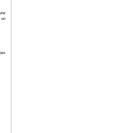
une
 un
pes