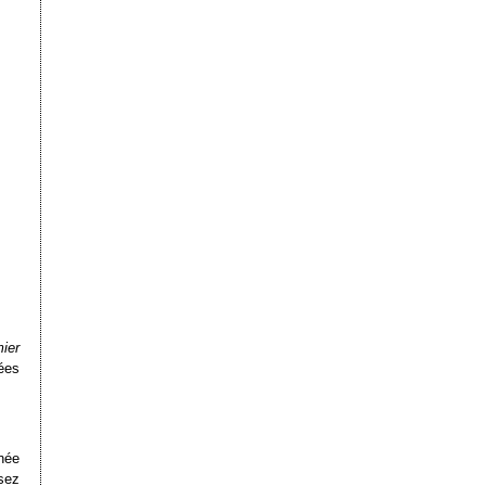
ier
ées
née
sez