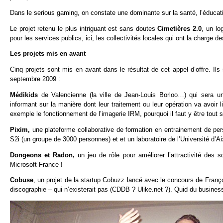
Dans le serious gaming, on constate une dominante sur la santé, l’éducation
Le projet retenu le plus intriguant est sans doutes
Cimetières 2.0
, un lo
pour les services publics, ici, les collectivités locales qui ont la charge d
Les projets mis en avant
Cinq projets sont mis en avant dans le résultat de cet appel d’offre. Il
septembre 2009 :
Médikids
de Valencienne (la ville de Jean-Louis Borloo…) qui sera u
informant sur la manière dont leur traitement ou leur opération va avoir l
exemple le fonctionnement de l’imagerie IRM, pourquoi il faut y être tout 
Pixim,
une plateforme collaborative de formation en entrainement de pe
S2i (un groupe de 3000 personnes) et et un laboratoire de l’Université d’A
Dongeons et Radon,
un jeu de rôle pour améliorer l’attractivité des
Microsoft France !
Cobuse
, un projet de la startup Cobuzz lancé avec le concours de Franç
discographie – qui n’existerait pas (CDDB ? Ulike.net ?). Quid du busine