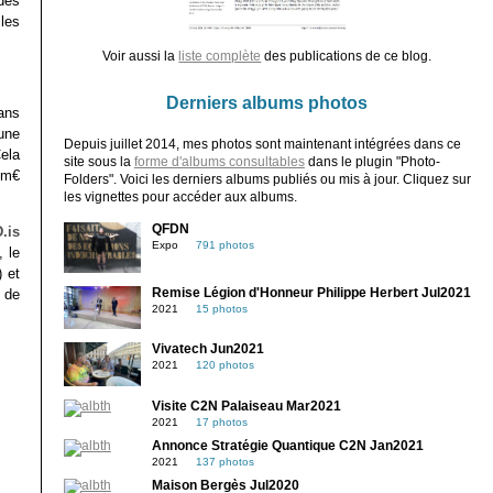
des
 les
Voir aussi la
liste complète
des publications de ce blog.
Derniers albums photos
dans
’une
Depuis juillet 2014, mes photos sont maintenant intégrées dans ce
ela
site sous la
forme d'albums consultables
dans le plugin "Photo-
 9m€
Folders". Voici les derniers albums publiés ou mis à jour. Cliquez sur
les vignettes pour accéder aux albums.
QFDN
.is
Expo
791 photos
, le
 et
 de
Remise Légion d'Honneur Philippe Herbert Jul2021
2021
15 photos
Vivatech Jun2021
2021
120 photos
Visite C2N Palaiseau Mar2021
2021
17 photos
Annonce Stratégie Quantique C2N Jan2021
2021
137 photos
Maison Bergès Jul2020