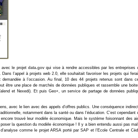
A avec le projet
data.gov
qui vise à rendre accessibles par les entreprises 
ns l’appel à projets web 2.0, elle souhaitait favoriser les projets qui fera
it demandée à l’occasion. Au final, 10 des 44 projets retenus sont dans ce
e veut être une place de marchés de données publiques et rassemble une boite
Talend et Nexedi). Et puis Geo+, un service de partage de données publiq
yens, avec le lien avec des appels d’offres publics. Une conséquence indirec
aditionnelle, notamment dans la santé ou dans l’éducation. C’est cependant 
pas encore trouvé leur modèle économique. Mais le système foisonnant des ai
 poser la question du modèle économique ! Il y a bien entendu aussi pas mal
ge d’analyse comme le projet ARSA porté par SAP et l’Ecole Centrale et Cèd