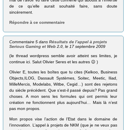
mal de l’avoir vu faire cette connerie qui aboutit à l’inverse
de ce qu’elle aurait souhaité faire, sans doute
sincèrement.
Répondre à ce commentaire
Commentaire 5 dans
Résultats de l’appel à projets
Serious Gaming et Web 2.0
, le 17 septembre 2009
(le thread wordpress semble avoir atteint ses limites, je
continue ici. Salut Olivier Seres et les autres 😉 )
Olivier E, toutes les boîtes que tu cites (Kelkoo, Business
Objects,ILOG, Dassault Systèmes, Soitec, Meetic, Iliad,
MilleMercis, Modelabs, Witbe, Cegid…) sont des rejetons
du siècle précédent. Que s’est-il passé depuis? Pas grand
choses. A mon sens les formules qui ont permis leur
création ne fonctionnent plus aujourd’hui… Mais là n’est
pas mon propos.
Mon propos vise l’action de l’Etat dans le domaine de
l’innovation. L’appel à projets de NKM (que je ne veux pas