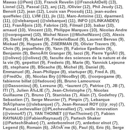
Mawas (@Pem)
(13),
Franck Revelin (@FranckAtDell)
(13),
Lionel
(12),
Pascal
(12),
anj
(12),
/Olivier
(12),
Phil Jeudy
(12),
Benoit
(12),
jean
(12),
Louis van Proosdij
(11),
jean-eudes
queffelec
(11),
LVM
(11),
jlc
(11),
Marc-Antoine
(11),
dparmen1
(11),
(@slebarque) (@slebarque)
(11),
INFO (@LINKANDEV)
(11),
FranÃ§ois
(10),
Fabrice
(10),
Filmail
(10),
babar
(10),
arnaud
(10),
Vincent
(10),
Philippe Marques
(10),
Nicolas Andre
(@corpogame)
(10),
Michel Nizon (@MichelNizon)
(10),
Alexis
(9),
David
(9),
Rafael
(9),
FredericBaud
(9),
Laurent Bervas
(9),
Mickael
(9),
Hugues
(9),
ZISERMAN
(9),
Olivier Travers
(9),
Chris
(9),
jequeffelec
(9),
Yann
(9),
Fabrice Epelboin
(9),
Benjamin
(9),
BenoÃ®t Granger
(9),
laozi
(9),
Pierre YgriÃ©
(9),
(@olivez) (@olivez)
(9),
faculte des sciences de la nature et de
la vie
(9),
gepettot
(9),
Frederic
(8),
Marie
(8),
Yannick Lejeune
(8),
stephane
(8),
BScache
(8),
Michel
(8),
Daniel
(8),
Emmanuel
(8),
Jean-Philippe
(8),
startuper
(8),
Fred A.
(8),
@FredOu_
(8),
Nicolas Bry (@NicoBry)
(8),
@corpogame
(8),
fabienne billat (@fadouce)
(8),
Bruno Lamouroux
(@Dassoniou)
(8),
Lereune
(8),
~laurent
(7),
Patrice
(7),
JB
(7),
ITI
(7),
Julien Ã‰LIE
(7),
Jean-Christophe
(7),
Nicolas
Guillaume
(7),
Bruno
(7),
Stanislas
(7),
Alain
(7),
Godefroy
(7),
Sebastien
(7),
Serge Meunier
(7),
Pimpin
(7),
Lebarque
StÃ©phane (@slebarque)
(7),
Jean-Renaud ROY (@jr_roy)
(7),
Pascal Lechevallier (@PLechevallier)
(7),
veille innovation
(@vinno47)
(7),
YAN THOINET (@YanThoinet)
(7),
Fabien
RAYNAUD (@FabienRaynaud)
(7),
Partech Shaker
(@PartechShaker)
(7),
arderborelnot
(7),
arderbor elnot
(7),
Legend
(6),
Romain
(6),
JÃ©rÃ´me
(6),
Paul
(6),
Eric
(6),
Serge