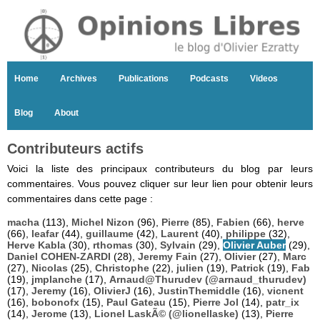
Home
Archives
Publications
Podcasts
Videos
Blog
About
Contributeurs actifs
Voici la liste des principaux contributeurs du blog par leurs
commentaires. Vous pouvez cliquer sur leur lien pour obtenir leurs
commentaires dans cette page :
macha
(113),
Michel Nizon
(96),
Pierre
(85),
Fabien
(66),
herve
(66),
leafar
(44),
guillaume
(42),
Laurent
(40),
philippe
(32),
Herve Kabla
(30),
rthomas
(30),
Sylvain
(29),
Olivier Auber
(29),
Daniel COHEN-ZARDI
(28),
Jeremy Fain
(27),
Olivier
(27),
Marc
(27),
Nicolas
(25),
Christophe
(22),
julien
(19),
Patrick
(19),
Fab
(19),
jmplanche
(17),
Arnaud@Thurudev (@arnaud_thurudev)
(17),
Jeremy
(16),
OlivierJ
(16),
JustinThemiddle
(16),
vicnent
(16),
bobonofx
(15),
Paul Gateau
(15),
Pierre Jol
(14),
patr_ix
(14),
Jerome
(13),
Lionel LaskÃ© (@lionellaske)
(13),
Pierre