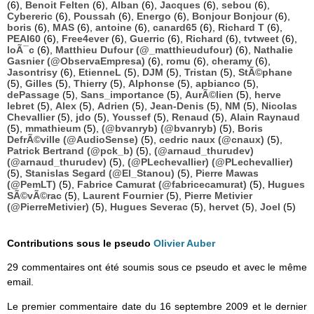
(6),
Benoit Felten
(6),
Alban
(6),
Jacques
(6),
sebou
(6),
Cybereric
(6),
Poussah
(6),
Energo
(6),
Bonjour Bonjour
(6),
boris
(6),
MAS
(6),
antoine
(6),
canard65
(6),
Richard T
(6),
PEAI60
(6),
Free4ever
(6),
Guerric
(6),
Richard
(6),
tvtweet
(6),
loÃ¯c
(6),
Matthieu Dufour (@_matthieudufour)
(6),
Nathalie
Gasnier (@ObservaEmpresa)
(6),
romu
(6),
cheramy
(6),
Jasontrisy
(6),
EtienneL
(5),
DJM
(5),
Tristan
(5),
StÃ©phane
(5),
Gilles
(5),
Thierry
(5),
Alphonse
(5),
apbianco
(5),
dePassage
(5),
Sans_importance
(5),
AurÃ©lien
(5),
herve
lebret
(5),
Alex
(5),
Adrien
(5),
Jean-Denis
(5),
NM
(5),
Nicolas
Chevallier
(5),
jdo
(5),
Youssef
(5),
Renaud
(5),
Alain Raynaud
(5),
mmathieum
(5),
(@bvanryb) (@bvanryb)
(5),
Boris
DefrÃ©ville (@AudioSense)
(5),
cedric naux (@cnaux)
(5),
Patrick Bertrand (@pck_b)
(5),
(@arnaud_thurudev)
(@arnaud_thurudev)
(5),
(@PLechevallier) (@PLechevallier)
(5),
Stanislas Segard (@El_Stanou)
(5),
Pierre Mawas
(@PemLT)
(5),
Fabrice Camurat (@fabricecamurat)
(5),
Hugues
SÃ©vÃ©rac
(5),
Laurent Fournier
(5),
Pierre Metivier
(@PierreMetivier)
(5),
Hugues Severac
(5),
hervet
(5),
Joel
(5)
Contributions sous le pseudo
Olivier Auber
29 commentaires ont été soumis sous ce pseudo et avec le même
email.
Le premier commentaire date du 16 septembre 2009 et le dernier