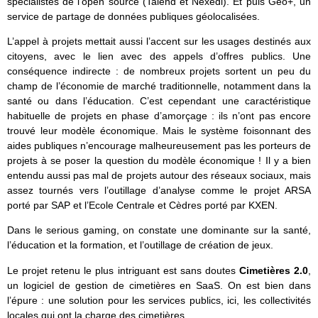
spécialistes de l’open source (Talend et Nexedi). Et puis Geo+, un
service de partage de données publiques géolocalisées.
L’appel à projets mettait aussi l’accent sur les usages destinés aux
citoyens, avec le lien avec des appels d’offres publics. Une
conséquence indirecte : de nombreux projets sortent un peu du
champ de l’économie de marché traditionnelle, notamment dans la
santé ou dans l’éducation. C’est cependant une caractéristique
habituelle de projets en phase d’amorçage : ils n’ont pas encore
trouvé leur modèle économique. Mais le système foisonnant des
aides publiques n’encourage malheureusement pas les porteurs de
projets à se poser la question du modèle économique ! Il y a bien
entendu aussi pas mal de projets autour des réseaux sociaux, mais
assez tournés vers l’outillage d’analyse comme le projet ARSA
porté par SAP et l’Ecole Centrale et Cèdres porté par KXEN.
Dans le serious gaming, on constate une dominante sur la santé,
l’éducation et la formation, et l’outillage de création de jeux.
Le projet retenu le plus intriguant est sans doutes
Cimetières 2.0
,
un logiciel de gestion de cimetières en SaaS. On est bien dans
l’épure : une solution pour les services publics, ici, les collectivités
locales qui ont la charge des cimetières.