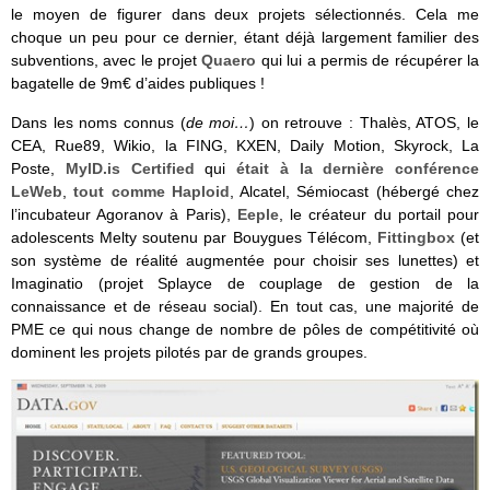
le moyen de figurer dans deux projets sélectionnés. Cela me
choque un peu pour ce dernier, étant déjà largement familier des
subventions, avec le projet
Quaero
qui lui a permis de récupérer la
bagatelle de 9m€ d’aides publiques !
Dans les noms connus (
de moi…
) on retrouve : Thalès, ATOS, le
CEA, Rue89, Wikio, la FING, KXEN, Daily Motion, Skyrock, La
Poste,
MylD.is Certified
qui
était à la dernière conférence
LeWeb
,
tout comme Haploid
, Alcatel, Sémiocast (hébergé chez
l’incubateur Agoranov à Paris),
Eeple
, le créateur du portail pour
adolescents Melty soutenu par Bouygues Télécom,
Fittingbox
(et
son système de réalité augmentée pour choisir ses lunettes) et
Imaginatio (projet Splayce de couplage de gestion de la
connaissance et de réseau social). En tout cas, une majorité de
PME ce qui nous change de nombre de pôles de compétitivité où
dominent les projets pilotés par de grands groupes.