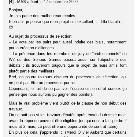
[4] -
MAS
a écrit
le 17 septembre 2009
:
Bonjour,
Je fais partie des malheureux recalés.
Bien sûr, je pense que mon projet est excellent, … Bla bla bla ,…
😉
Au sujet du processus de sélection:
– Le vote par les pairs peut aussi induire des biais, notamment
par la création d’alliances.
– La présence dans les membres du jury de “professionnels” du
W2 ou des Serious Games pèsera aussi sur l’objectivité des
débats : ils trouveront toujours que le projet de leurs amis font
plutôt partie des meilleurs.
Bref, on pourra toujours discuter du processus de sélection, qui
ne peut pas être un processus parfait.
Cependant, le fait de ne pas voir l’équipe est en effet curieux (je
pense que nous aurions pu gagner des points!).
Mais le vrai problème vient plutôt de la clause de non début des
travaux.
On ne sait pas si les travaux débutés après envoi du dossier mais
avant la réponse peuvent être éligibles (ce qui nous a fait perdre 2
mois et 2 mois, ce peut être une opportunité de contrat ratée).
En plus de cela, j’apprends ici (Merci Olivier Aubert) que certains