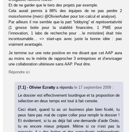
Et de ne garder que le tiers des projets par exemple.
Cela aurait permis à 88% des équipes de ne pas perdre 2
moisxhomme (merci @OlivierAuber pour ton calcul et analyse).
Par ailleurs il me semble que la part “lobbying” et représentativité
(1 grosse boite pour la stabilité financière, 1 PME pour
l’innovation, 1 labo de recherche pour …le ministère) était très
incontournable… => start-ups avec juste la bonne idée : pas
vraiment avantagés.
Je termine sur une note positive en me disant que cet AAP aura
au moins eu le mérite de rapprocher 3 entreprises et d’envisager
une collaboration ultérieure sans AAP. Peut être.
Répondre ici
[7.1] - Olivier Ezratty
a répondu
le 17 septembre 2009
:
Le dossier est effectivement lourdingue et ta proposition de
sélection en deux temps est tout à fait censée.
Ceci étant, quand tu as un business plan bien ficelé, tu
peux faire pas mal de copier coller pour remplir le dossier !
Et évidement, si tu as déjà fait une demande d’aide Oséo,
tu es encore mieux préparé. Même si ce n’est pas la
panacée, il y des boites et des consultants indépendants