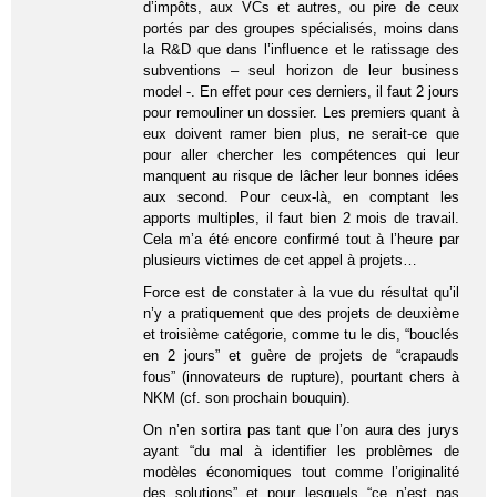
d’impôts, aux VCs et autres, ou pire de ceux
portés par des groupes spécialisés, moins dans
la R&D que dans l’influence et le ratissage des
subventions – seul horizon de leur business
model -. En effet pour ces derniers, il faut 2 jours
pour remouliner un dossier. Les premiers quant à
eux doivent ramer bien plus, ne serait-ce que
pour aller chercher les compétences qui leur
manquent au risque de lâcher leur bonnes idées
aux second. Pour ceux-là, en comptant les
apports multiples, il faut bien 2 mois de travail.
Cela m’a été encore confirmé tout à l’heure par
plusieurs victimes de cet appel à projets…
Force est de constater à la vue du résultat qu’il
n’y a pratiquement que des projets de deuxième
et troisième catégorie, comme tu le dis, “bouclés
en 2 jours” et guère de projets de “crapauds
fous” (innovateurs de rupture), pourtant chers à
NKM (cf. son prochain bouquin).
On n’en sortira pas tant que l’on aura des jurys
ayant “du mal à identifier les problèmes de
modèles économiques tout comme l’originalité
des solutions” et pour lesquels “ce n’est pas