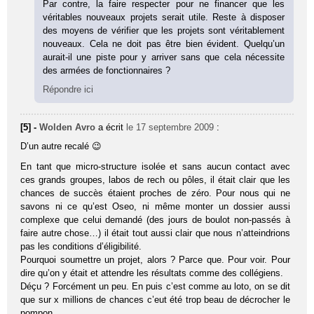
Par contre, la faire respecter pour ne financer que les
véritables nouveaux projets serait utile. Reste à disposer
des moyens de vérifier que les projets sont véritablement
nouveaux. Cela ne doit pas être bien évident. Quelqu’un
aurait-il une piste pour y arriver sans que cela nécessite
des armées de fonctionnaires ?
Répondre ici
[5] -
Wolden Avro
a écrit
le 17 septembre 2009
:
D’un autre recalé 😉
En tant que micro-structure isolée et sans aucun contact avec
ces grands groupes, labos de rech ou pôles, il était clair que les
chances de succès étaient proches de zéro. Pour nous qui ne
savons ni ce qu’est Oseo, ni même monter un dossier aussi
complexe que celui demandé (des jours de boulot non-passés à
faire autre chose…) il était tout aussi clair que nous n’atteindrions
pas les conditions d’éligibilité.
Pourquoi soumettre un projet, alors ? Parce que. Pour voir. Pour
dire qu’on y était et attendre les résultats comme des collégiens.
Déçu ? Forcément un peu. En puis c’est comme au loto, on se dit
que sur x millions de chances c’eut été trop beau de décrocher le
pompon.