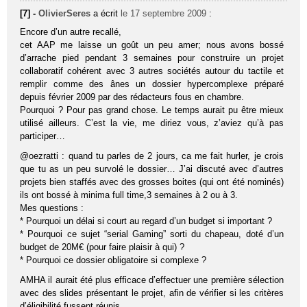
[7] -
OlivierSeres
a écrit
le 17 septembre 2009
:
Encore d’un autre recallé,
cet AAP me laisse un goût un peu amer; nous avons bossé
d’arrache pied pendant 3 semaines pour construire un projet
collaboratif cohérent avec 3 autres sociétés autour du tactile et
remplir comme des ânes un dossier hypercomplexe préparé
depuis février 2009 par des rédacteurs fous en chambre.
Pourquoi ? Pour pas grand chose. Le temps aurait pu être mieux
utilisé ailleurs. C’est la vie, me diriez vous, z’aviez qu’à pas
participer…
@oezratti : quand tu parles de 2 jours, ca me fait hurler, je crois
que tu as un peu survolé le dossier… J’ai discuté avec d’autres
projets bien staffés avec des grosses boites (qui ont été nominés)
ils ont bossé à minima full time,3 semaines à 2 ou à 3.
Mes questions :
* Pourquoi un délai si court au regard d’un budget si important ?
* Pourquoi ce sujet “serial Gaming” sorti du chapeau, doté d’un
budget de 20M€ (pour faire plaisir à qui) ?
* Pourquoi ce dossier obligatoire si complexe ?
AMHA il aurait été plus efficace d’effectuer une première sélection
avec des slides présentant le projet, afin de vérifier si les critères
d’éligibilité fussent réunis.