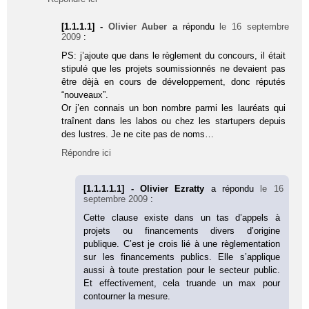
[1.1.1.1] -
Olivier Auber
a répondu
le 16 septembre
2009
:
PS: j’ajoute que dans le règlement du concours, il était
stipulé que les projets soumissionnés ne devaient pas
être dèjà en cours de développement, donc réputés
“nouveaux”.
Or j’en connais un bon nombre parmi les lauréats qui
traînent dans les labos ou chez les startupers depuis
des lustres. Je ne cite pas de noms…
Répondre ici
[1.1.1.1.1] - Olivier Ezratty
a répondu
le 16
septembre 2009
:
Cette clause existe dans un tas d’appels à
projets ou financements divers d’origine
publique. C’est je crois lié à une règlementation
sur les financements publics. Elle s’applique
aussi à toute prestation pour le secteur public.
Et effectivement, cela truande un max pour
contourner la mesure.