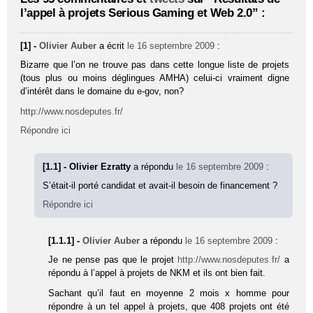
l’appel à projets Serious Gaming et Web 2.0” :
[1] -
Olivier Auber
a écrit
le 16 septembre 2009
:
Bizarre que l’on ne trouve pas dans cette longue liste de projets
(tous plus ou moins déglingues AMHA) celui-ci vraiment digne
d’intérêt dans le domaine du e-gov, non?
http://www.nosdeputes.fr/
Répondre ici
[1.1] - Olivier Ezratty
a répondu
le 16 septembre 2009
:
S’était-il porté candidat et avait-il besoin de financement ?
Répondre ici
[1.1.1] -
Olivier Auber
a répondu
le 16 septembre 2009
:
Je ne pense pas que le projet
http://www.nosdeputes.fr/
a
répondu à l’appel à projets de NKM et ils ont bien fait.
Sachant qu’il faut en moyenne 2 mois x homme pour
répondre à un tel appel à projets, que 408 projets ont été