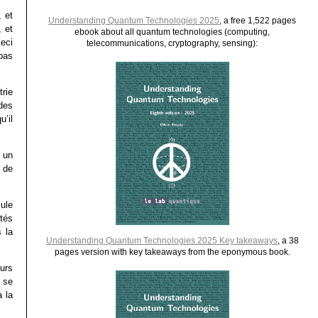
 et
Understanding Quantum Technologies 2025
, a free 1,522 pages
, et
ebook about all quantum technologies (computing,
ceci
telecommunications, cryptography, sensing):
pas
rie
 des
u’il
 un
 de
ule
tés
 la
Understanding Quantum Technologies 2025 Key takeaways
, a 38
pages version with key takeaways from the eponymous book.
urs
s se
 la