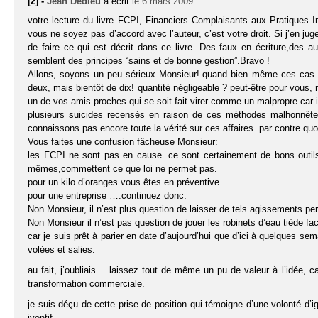
[2] -
Jean Dedieu
a écrit
le 6 mars 2009
:
votre lecture du livre FCPI, Financiers Complaisants aux Pratiques In
vous ne soyez pas d’accord avec l’auteur, c’est votre droit. Si j’en ju
de faire ce qui est décrit dans ce livre. Des faux en écriture,des 
semblent des principes “sains et de bonne gestion”.Bravo !
Allons, soyons un peu sérieux Monsieur!.quand bien même ces cas ser
deux, mais bientôt de dix! quantité négligeable ? peut-être pour vous, 
un de vos amis proches qui se soit fait virer comme un malpropre car i
plusieurs suicides recensés en raison de ces méthodes malhonnêtes
connaissons pas encore toute la vérité sur ces affaires. par contre quo
Vous faites une confusion fâcheuse Monsieur:
les FCPI ne sont pas en cause. ce sont certainement de bons outils.
mêmes,commettent ce que loi ne permet pas.
pour un kilo d’oranges vous êtes en préventive.
pour une entreprise ….continuez donc.
Non Monsieur, il n’est plus question de laisser de tels agissements per
Non Monsieur il n’est pas question de jouer les robinets d’eau tiède fac
car je suis prêt à parier en date d’aujourd’hui que d’ici à quelques s
volées et salies.
au fait, j’oubliais… laissez tout de même un pu de valeur à l’idée, ca
transformation commerciale.
je suis déçu de cette prise de position qui témoigne d’une volonté d’
iventif.