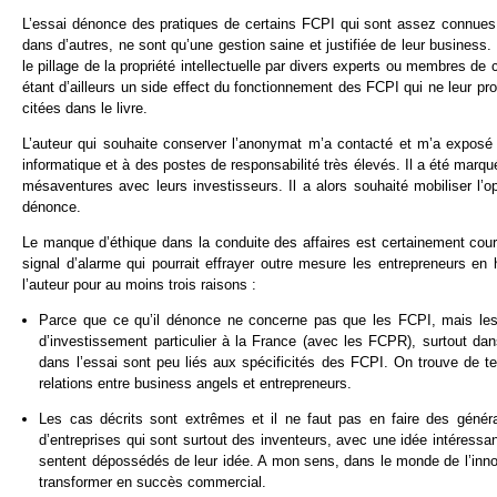
L’essai dénonce des pratiques de certains FCPI qui sont assez connues
dans d’autres, ne sont qu’une gestion saine et justifiée de leur business. E
le pillage de la propriété intellectuelle par divers experts ou membres de 
étant d’ailleurs un side effect du fonctionnement des FCPI qui ne leur p
citées dans le livre.
L’auteur qui souhaite conserver l’anonymat m’a contacté et m’a exposé s
informatique et à des postes de responsabilité très élevés. Il a été marq
mésaventures avec leurs investisseurs. Il a alors souhaité mobiliser l’op
dénonce.
Le manque d’éthique dans la conduite des affaires est certainement cour
signal d’alarme qui pourrait effrayer outre mesure les entrepreneurs e
l’auteur pour au moins trois raisons :
Parce que ce qu’il dénonce ne concerne pas que les FCPI, mais les r
d’investissement particulier à la France (avec les FCPR), surtout dan
dans l’essai sont peu liés aux spécificités des FCPI. On trouve de t
relations entre business angels et entrepreneurs.
Les cas décrits sont extrêmes et il ne faut pas en faire des généra
d’entreprises qui sont surtout des inventeurs, avec une idée intéressant
sentent dépossédés de leur idée. A mon sens, dans le monde de l’innov
transformer en succès commercial.