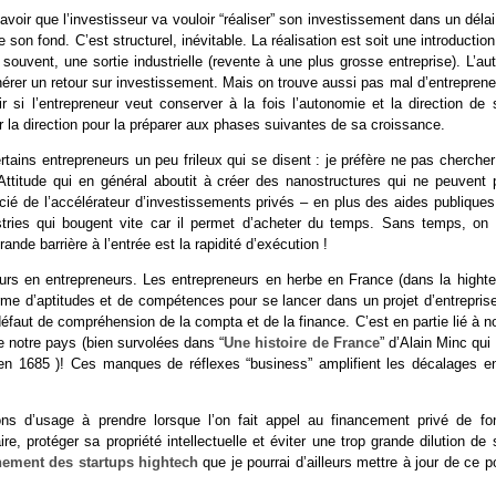
avoir que l’investisseur va vouloir “réaliser” son investissement dans un déla
son fond. C’est structurel, inévitable. La réalisation est soit une introductio
 souvent, une sortie industrielle (revente à une plus grosse entreprise). L’au
nérer un retour sur investissement. Mais on trouve aussi pas mal d’entrepren
r si l’entrepreneur veut conserver à la fois l’autonomie et la direction de 
er la direction pour la préparer aux phases suivantes de sa croissance.
ertains entrepreneurs un peu frileux qui se disent : je préfère ne pas cherche
 Attitude qui en général aboutit à créer des nanostructures qui ne peuvent 
ficié de l’accélérateur d’investissements privés – en plus des aides publique
stries qui bougent vite car il permet d’acheter du temps. Sans temps, on 
nde barrière à l’entrée est la rapidité d’exécution !
eurs en entrepreneurs. Les entrepreneurs en herbe en France (dans la highte
rme d’aptitudes et de compétences pour se lancer dans un projet d’entreprise.
aut de compréhension de la compta et de la finance. C’est en partie lié à no
e notre pays (bien survolées dans “
Une histoire de France
” d’Alain Minc qui 
en 1685 )! Ces manques de réflexes “business” amplifient les décalages en
ions d’usage à prendre lorsque l’on fait appel au financement privé de fo
e, protéger sa propriété intellectuelle et éviter une trop grande dilution de
ement des startups hightech
que je pourrai d’ailleurs mettre à jour de ce p