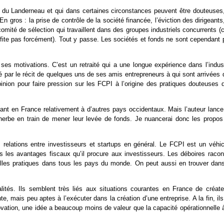
 du Landerneau et qui dans certaines circonstances peuvent être douteuses,
n gros : la prise de contrôle de la société financée, l’éviction des dirigeants
comité de sélection qui travaillent dans des groupes industriels concurrents (
rofite pas forcément). Tout y passe. Les sociétés et fonds ne sont cependant 
es motivations. C’est un retraité qui a une longue expérience dans l’indust
ué par le récit de quelques uns de ses amis entrepreneurs à qui sont arrivées
inion pour faire pression sur les FCPI à l’origine des pratiques douteuses q
ant en France relativement à d’autres pays occidentaux. Mais l’auteur lance
n herbe en train de mener leur levée de fonds. Je nuancerai donc les propos
elations entre investisseurs et startups en général. Le FCPI est un véhic
s les avantages fiscaux qu’il procure aux investisseurs. Les déboires racon
elles pratiques dans tous les pays du monde. On peut aussi en trouver dans
lités. Ils semblent très liés aux situations courantes en France de créate
e, mais peu aptes à l’exécuter dans la création d’une entreprise. A la fin, il
ation, une idée a beaucoup moins de valeur que la capacité opérationnelle à