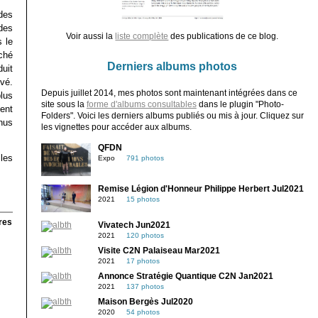
des
des
Voir aussi la
liste complète
des publications de ce blog.
s le
ché
Derniers albums photos
duit
vé.
Depuis juillet 2014, mes photos sont maintenant intégrées dans ce
plus
site sous la
forme d'albums consultables
dans le plugin "Photo-
ent
Folders". Voici les derniers albums publiés ou mis à jour. Cliquez sur
nus
les vignettes pour accéder aux albums.
QFDN
les
Expo
791 photos
Remise Légion d'Honneur Philippe Herbert Jul2021
2021
15 photos
res
Vivatech Jun2021
2021
120 photos
Visite C2N Palaiseau Mar2021
2021
17 photos
Annonce Stratégie Quantique C2N Jan2021
2021
137 photos
Maison Bergès Jul2020
2020
54 photos