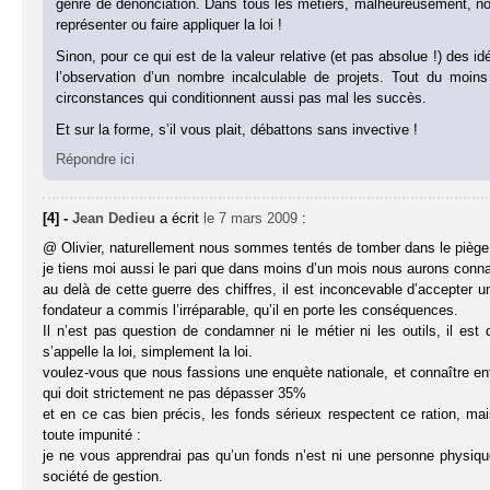
genre de dénonciation. Dans tous les métiers, malheureusement, 
représenter ou faire appliquer la loi !
Sinon, pour ce qui est de la valeur relative (et pas absolue !) des
l’observation d’un nombre incalculable de projets. Tout du moin
circonstances qui conditionnent aussi pas mal les succès.
Et sur la forme, s’il vous plait, débattons sans invective !
Répondre ici
[4] -
Jean Dedieu
a écrit
le 7 mars 2009
:
@ Olivier, naturellement nous sommes tentés de tomber dans le piège
je tiens moi aussi le pari que dans moins d’un mois nous aurons con
au delà de cette guerre des chiffres, il est inconcevable d’accepter un
fondateur a commis l’irréparable, qu’il en porte les conséquences.
Il n’est pas question de condamner ni le métier ni les outils, il es
s’appelle la loi, simplement la loi.
voulez-vous que nous fassions une enquète nationale, et connaître enfin
qui doit strictement ne pas dépasser 35%
et en ce cas bien précis, les fonds sérieux respectent ce ration, mai
toute impunité :
je ne vous apprendrai pas qu’un fonds n’est ni une personne physiq
société de gestion.