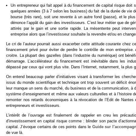
Un entrepreneur qui fait appel à du financement de capital risque doit s
quelques années (3 à 7 selon les business) du fait de la durée de vie de 
bourse (très rare), soit une revente à un autre fond (passe), et le plus
dénonce l’appât du gain des investisseurs. C’est leur métier que de gé
attirés par le gain et une sortie rapide. La mésentente peut interveni
entreprise alors que l’investisseur souhaite la revendre et/ou en chang
Le cri de l’auteur pourrait aussi exacerber cette attitude courante chez c
financement privé pour éviter de perdre le contrôle de mon entreprise.
croitre. La plupart des gazelles (dans l‘industrie du numérique) ont béné
démarrage. L’accélérateur du financement est inévitable dans les indu
dépassé par ceux qui vont plus vite. Dans l’Internet, notamment, la plus gra
On entend beaucoup parler d’initiatives visant à transformer les cherch
issus du monde scientifique et technique ont trop souvent un déficit éno
leur manque un sens du marché, du business et de la communication, à déf
système d’enseignement et même aux valeurs culturelles et à l’histoire d
remonter nos retards économiques à la révocation de l’Edit de Nantes 
entrepreneurs et investisseurs.
L’intérêt de l’ouvrage est finalement de rappeler en creu les précaut
d’investissement en capital risque comme : blinder son pacte d’actionnair
capital. J’évoque certains de ces points dans le
Guide sur l’accompagn
de vue là.