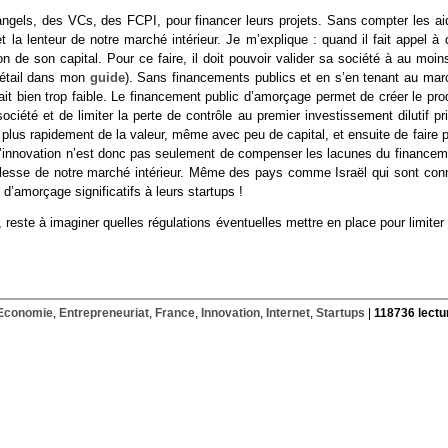
 angels, des VCs, des FCPI, pour financer leurs projets. Sans compter les ai
a lenteur de notre marché intérieur. Je m’explique : quand il fait appel à 
on de son capital. Pour ce faire, il doit pouvoir valider sa société à au moin
détail dans mon
guide
). Sans financements publics et en s’en tenant au mar
rait bien trop faible. Le financement public d’amorçage permet de créer le pro
iété et de limiter la perte de contrôle au premier investissement dilutif pri
r plus rapidement de la valeur, même avec peu de capital, et ensuite de faire 
à l’innovation n’est donc pas seulement de compenser les lacunes du financem
blesse de notre marché intérieur. Même des pays comme Israël qui sont con
’amorçage significatifs à leurs startups !
te à imaginer quelles régulations éventuelles mettre en place pour limiter 
Economie
,
Entrepreneuriat
,
France
,
Innovation
,
Internet
,
Startups
|
118736 lectu