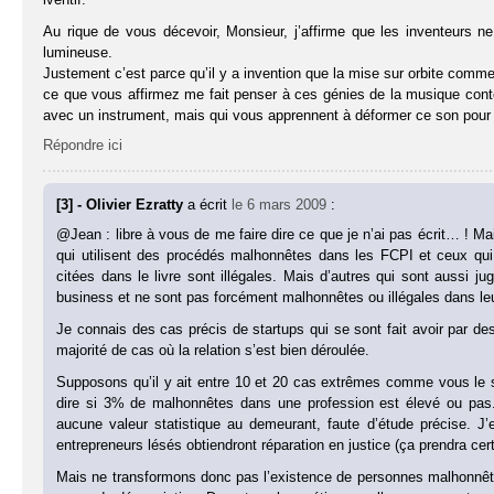
Au rique de vous décevoir, Monsieur, j’affirme que les inventeurs 
lumineuse.
Justement c’est parce qu’il y a invention que la mise sur orbite commerc
ce que vous affirmez me fait penser à ces génies de la musique conte
avec un instrument, mais qui vous apprennent à déformer ce son pour le
Répondre ici
[3] - Olivier Ezratty
a écrit
le 6 mars 2009
:
@Jean : libre à vous de me faire dire ce que je n’ai pas écrit… !
qui utilisent des procédés malhonnêtes dans les FCPI et ceux qui 
citées dans le livre sont illégales. Mais d’autres qui sont aussi j
business et ne sont pas forcément malhonnêtes ou illégales dans le
Je connais des cas précis de startups qui se sont fait avoir par des
majorité de cas où la relation s’est bien déroulée.
Supposons qu’il y ait entre 10 et 20 cas extrêmes comme vous le s
dire si 3% de malhonnêtes dans une profession est élevé ou pas
aucune valeur statistique au demeurant, faute d’étude précise. J’e
entrepreneurs lésés obtiendront réparation en justice (ça prendra 
Mais ne transformons donc pas l’existence de personnes malhonnête