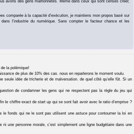
nous avons des gens malhonnêtes. Même dans ceux qui sont censés créer,
 idées comparée à la capacité d’exécution, je maintiens mon propos basé sur
s dans l’industrie du numérique. Sans compter le facteur chance et les
 de la polémique!
naissance de plus de 10% des cas. nous en reparlerons le moment voulu.
e seule idée de tricherie et de malversation. de quel côté qu’elle fût. Si un
t question de condamner les gens qui ne respectent pas la règle du jeu qui
 le chiffre exact de start up qui se sont fait avoir avec le ratio d’emprise ?
s le fonds qui ne le sont pas utilisent une astuce pour contourner la loi en
ue ni une personne morale, c’est simplement une ligne budgétaire dans une