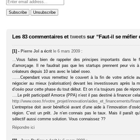
Les 83 commentaires et
tweets
sur “Faut-il se méfier 
[1] -
Pierre Jol
a écrit
le 6 mars 2009
:
…Vous faites bien de rappeler des principes importants dans le f
d’amorçage. Il ne faudrait pas que les startups prennent peur vis
créateurs depuis 10 ans avec le label oseo.
……Cependant vous remettez le couvert à la fin de votre article av
négocier au mieux (valorisation) devant les investisseurs après la
d’oséo pour cette phase du tout début. Et on n’a toujours pas de répons
….Le prêt participatif Amorce (PPA) n’est il pas destiné à financer c
http://www.oseo.fr/votre_projet/innovation/aides_et_financements/fin
L’entreprise doit avoir bénéficié avant d’une aide à l’innovation d’os
région. C’est un prêt. Je n’en connais pas le taux. Mais il paraît q
sélectif aussi comme solution. Vous connaissez ??
Répondre ici