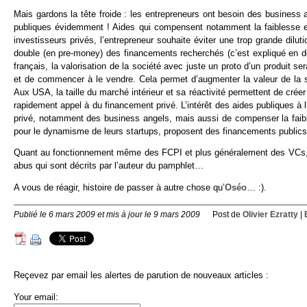
Mais gardons la tête froide : les entrepreneurs ont besoin des business
publiques évidemment ! Aides qui compensent notamment la faiblesse et l
investisseurs privés, l’entrepreneur souhaite éviter une trop grande diluti
double (en pre-money) des financements recherchés (c’est expliqué en 
français, la valorisation de la société avec juste un proto d’un produit se
et de commencer à le vendre. Cela permet d’augmenter la valeur de la soc
Aux USA, la taille du marché intérieur et sa réactivité permettent de crée
rapidement appel à du financement privé. L’intérêt des aides publiques 
privé, notamment des business angels, mais aussi de compenser la fai
pour le dynamisme de leurs startups, proposent des financements publics d
Quant au fonctionnement même des FCPI et plus généralement des VCs, res
abus qui sont décrits par l’auteur du pamphlet…
A vous de réagir, histoire de passer à autre chose qu’
Oséo
… :).
Publié le 6 mars 2009 et mis à jour le 9 mars 2009
Post de
Olivier Ezratty
|
Reçevez par email les alertes de parution de nouveaux articles :
Your email: