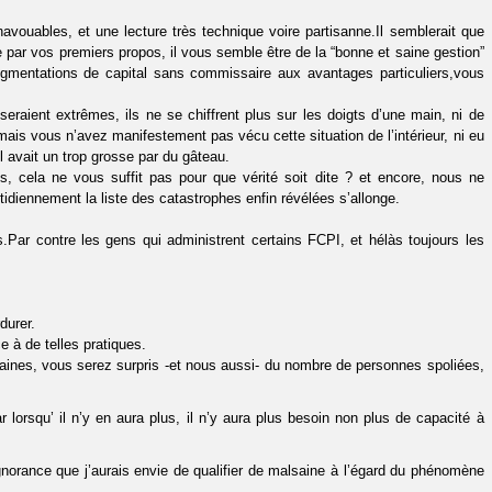
avouables, et une lecture très technique voire partisanne.Il semblerait que
ge par vos premiers propos, il vous semble être de la “bonne et saine gestion”
augmentations de capital sans commissaire aux avantages particuliers,vous
aient extrêmes, ils ne se chiffrent plus sur les doigts d’une main, ni de
mais vous n’avez manifestement pas vécu cette situation de l’intérieur, ni eu
l avait un trop grosse par du gâteau.
, cela ne vous suffit pas pour que vérité soit dite ? et encore, nous ne
tidiennement la liste des catastrophes enfin révélées s’allonge.
Par contre les gens qui administrent certains FCPI, et hélàs toujours les
durer.
e à de telles pratiques.
emaines, vous serez surpris -et nous aussi- du nombre de personnes spoliées,
r lorsqu’ il n’y en aura plus, il n’y aura plus besoin non plus de capacité à
ignorance que j’aurais envie de qualifier de malsaine à l’égard du phénomène