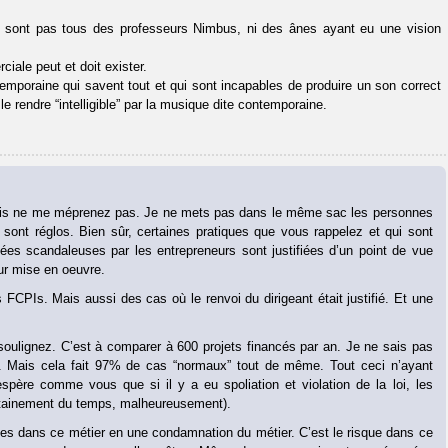
ne sont pas tous des professeurs Nimbus, ni des ânes ayant eu une vision
iale peut et doit exister.
mporaine qui savent tout et qui sont incapables de produire un son correct
 rendre “intelligible” par la musique dite contemporaine.
 Mais ne me méprenez pas. Je ne mets pas dans le même sac les personnes
sont réglos. Bien sûr, certaines pratiques que vous rappelez et qui sont
ugées scandaleuses par les entrepreneurs sont justifiées d’un point de vue
ur mise en oeuvre.
 FCPIs. Mais aussi des cas où le renvoi du dirigeant était justifié. Et une
oulignez. C’est à comparer à 600 projets financés par an. Je ne sais pas
. Mais cela fait 97% de cas “normaux” tout de même. Tout ceci n’ayant
spère comme vous que si il y a eu spoliation et violation de la loi, les
certainement du temps, malheureusement).
s dans ce métier en une condamnation du métier. C’est le risque dans ce