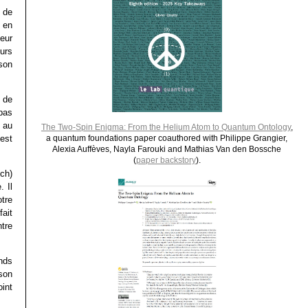
i de
n en
teur
eurs
son
r de
pas
s au
The Two-Spin Enigma: From the Helium Atom to Quantum Ontology
,
est
a quantum foundations paper coauthored with Philippe Grangier,
Alexia Auffèves, Nayla Farouki and Mathias Van den Bossche
(
paper backstory
).
ch)
 Il
tre
fait
tre
nds
 son
oint