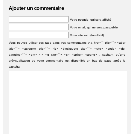
Ajouter un commentaire
Votre pseudo, qui sera affiché
Votre email, qui ne sera pas publié
Votre site web (facultatif)
Vous pouvez utiliser ces tags dans vos commentaires :<a href="" title=""> <abbr
title=""> <acronym title=""> <b> <blockquote cite=""> <cite> <code> <del
datetime=""> <em> <i> <q cite=""> <s> <strike> <strong> , sachant qu'une
prévisualisation de votre commentaire est disponible en bas de page après le
captcha.