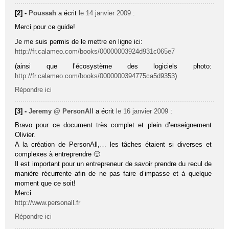
[2] -
Poussah
a écrit
le 14 janvier 2009
:
Merci pour ce guide!
Je me suis permis de le mettre en ligne ici:
http://fr.calameo.com/books/00000003924d931c065e7
(ainsi que l’écosystème des logiciels photo:
http://fr.calameo.com/books/0000000394775ca5d9353
)
Répondre ici
[3] -
Jeremy @ PersonAll
a écrit
le 16 janvier 2009
:
Bravo pour ce document très complet et plein d’enseignement
Olivier.
A la création de PersonAll,… les tâches étaient si diverses et
complexes à entreprendre 🙂
Il est important pour un entrepreneur de savoir prendre du recul de
manière récurrente afin de ne pas faire d’impasse et à quelque
moment que ce soit!
Merci
http://www.personall.fr
Répondre ici