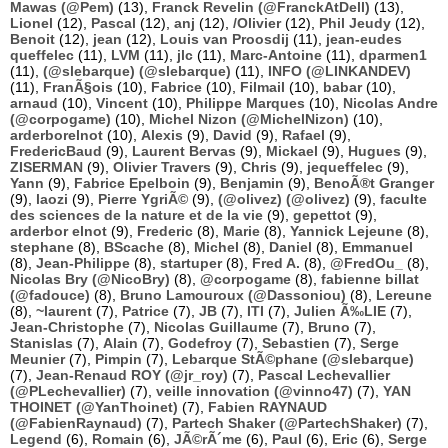
Mawas (@Pem)
(13),
Franck Revelin (@FranckAtDell)
(13),
Lionel
(12),
Pascal
(12),
anj
(12),
/Olivier
(12),
Phil Jeudy
(12),
Benoit
(12),
jean
(12),
Louis van Proosdij
(11),
jean-eudes
queffelec
(11),
LVM
(11),
jlc
(11),
Marc-Antoine
(11),
dparmen1
(11),
(@slebarque) (@slebarque)
(11),
INFO (@LINKANDEV)
(11),
FranÃ§ois
(10),
Fabrice
(10),
Filmail
(10),
babar
(10),
arnaud
(10),
Vincent
(10),
Philippe Marques
(10),
Nicolas Andre
(@corpogame)
(10),
Michel Nizon (@MichelNizon)
(10),
arderborelnot
(10),
Alexis
(9),
David
(9),
Rafael
(9),
FredericBaud
(9),
Laurent Bervas
(9),
Mickael
(9),
Hugues
(9),
ZISERMAN
(9),
Olivier Travers
(9),
Chris
(9),
jequeffelec
(9),
Yann
(9),
Fabrice Epelboin
(9),
Benjamin
(9),
BenoÃ®t Granger
(9),
laozi
(9),
Pierre YgriÃ©
(9),
(@olivez) (@olivez)
(9),
faculte
des sciences de la nature et de la vie
(9),
gepettot
(9),
arderbor elnot
(9),
Frederic
(8),
Marie
(8),
Yannick Lejeune
(8),
stephane
(8),
BScache
(8),
Michel
(8),
Daniel
(8),
Emmanuel
(8),
Jean-Philippe
(8),
startuper
(8),
Fred A.
(8),
@FredOu_
(8),
Nicolas Bry (@NicoBry)
(8),
@corpogame
(8),
fabienne billat
(@fadouce)
(8),
Bruno Lamouroux (@Dassoniou)
(8),
Lereune
(8),
~laurent
(7),
Patrice
(7),
JB
(7),
ITI
(7),
Julien Ã‰LIE
(7),
Jean-Christophe
(7),
Nicolas Guillaume
(7),
Bruno
(7),
Stanislas
(7),
Alain
(7),
Godefroy
(7),
Sebastien
(7),
Serge
Meunier
(7),
Pimpin
(7),
Lebarque StÃ©phane (@slebarque)
(7),
Jean-Renaud ROY (@jr_roy)
(7),
Pascal Lechevallier
(@PLechevallier)
(7),
veille innovation (@vinno47)
(7),
YAN
THOINET (@YanThoinet)
(7),
Fabien RAYNAUD
(@FabienRaynaud)
(7),
Partech Shaker (@PartechShaker)
(7),
Legend
(6),
Romain
(6),
JÃ©rÃ´me
(6),
Paul
(6),
Eric
(6),
Serge