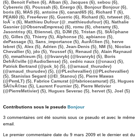
(6),
Benoit Felten
(6),
Alban
(6),
Jacques
(6),
sebou
(6),
Cybereric
(6),
Poussah
(6),
Energo
(6),
Bonjour Bonjour
(6),
boris
(6),
MAS
(6),
antoine
(6),
canard65
(6),
Richard T
(6),
PEAI60
(6),
Free4ever
(6),
Guerric
(6),
Richard
(6),
tvtweet
(6),
loÃ¯c
(6),
Matthieu Dufour (@_matthieudufour)
(6),
Nathalie
Gasnier (@ObservaEmpresa)
(6),
romu
(6),
cheramy
(6),
Jasontrisy
(6),
EtienneL
(5),
DJM
(5),
Tristan
(5),
StÃ©phane
(5),
Gilles
(5),
Thierry
(5),
Alphonse
(5),
apbianco
(5),
dePassage
(5),
Sans_importance
(5),
AurÃ©lien
(5),
herve
lebret
(5),
Alex
(5),
Adrien
(5),
Jean-Denis
(5),
NM
(5),
Nicolas
Chevallier
(5),
jdo
(5),
Youssef
(5),
Renaud
(5),
Alain Raynaud
(5),
mmathieum
(5),
(@bvanryb) (@bvanryb)
(5),
Boris
DefrÃ©ville (@AudioSense)
(5),
cedric naux (@cnaux)
(5),
Patrick Bertrand (@pck_b)
(5),
(@arnaud_thurudev)
(@arnaud_thurudev)
(5),
(@PLechevallier) (@PLechevallier)
(5),
Stanislas Segard (@El_Stanou)
(5),
Pierre Mawas
(@PemLT)
(5),
Fabrice Camurat (@fabricecamurat)
(5),
Hugues
SÃ©vÃ©rac
(5),
Laurent Fournier
(5),
Pierre Metivier
(@PierreMetivier)
(5),
Hugues Severac
(5),
hervet
(5),
Joel
(5)
Contributions sous le pseudo
Bonjour
3 commentaires ont été soumis sous ce pseudo et avec le même
email.
Le premier commentaire date du 9 mars 2009 et le dernier est du