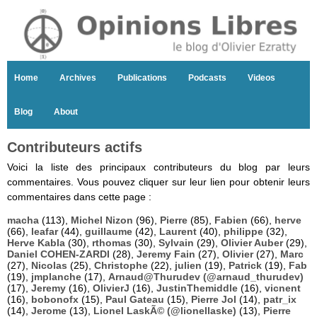
Home
Archives
Publications
Podcasts
Videos
Blog
About
Contributeurs actifs
Voici la liste des principaux contributeurs du blog par leurs
commentaires. Vous pouvez cliquer sur leur lien pour obtenir leurs
commentaires dans cette page :
macha
(113),
Michel Nizon
(96),
Pierre
(85),
Fabien
(66),
herve
(66),
leafar
(44),
guillaume
(42),
Laurent
(40),
philippe
(32),
Herve Kabla
(30),
rthomas
(30),
Sylvain
(29),
Olivier Auber
(29),
Daniel COHEN-ZARDI
(28),
Jeremy Fain
(27),
Olivier
(27),
Marc
(27),
Nicolas
(25),
Christophe
(22),
julien
(19),
Patrick
(19),
Fab
(19),
jmplanche
(17),
Arnaud@Thurudev (@arnaud_thurudev)
(17),
Jeremy
(16),
OlivierJ
(16),
JustinThemiddle
(16),
vicnent
(16),
bobonofx
(15),
Paul Gateau
(15),
Pierre Jol
(14),
patr_ix
(14),
Jerome
(13),
Lionel LaskÃ© (@lionellaske)
(13),
Pierre