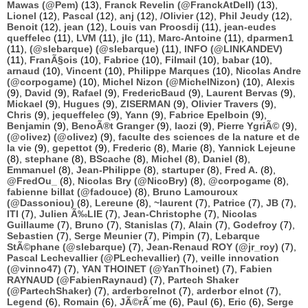
Mawas (@Pem)
(13),
Franck Revelin (@FranckAtDell)
(13),
Lionel
(12),
Pascal
(12),
anj
(12),
/Olivier
(12),
Phil Jeudy
(12),
Benoit
(12),
jean
(12),
Louis van Proosdij
(11),
jean-eudes
queffelec
(11),
LVM
(11),
jlc
(11),
Marc-Antoine
(11),
dparmen1
(11),
(@slebarque) (@slebarque)
(11),
INFO (@LINKANDEV)
(11),
FranÃ§ois
(10),
Fabrice
(10),
Filmail
(10),
babar
(10),
arnaud
(10),
Vincent
(10),
Philippe Marques
(10),
Nicolas Andre
(@corpogame)
(10),
Michel Nizon (@MichelNizon)
(10),
Alexis
(9),
David
(9),
Rafael
(9),
FredericBaud
(9),
Laurent Bervas
(9),
Mickael
(9),
Hugues
(9),
ZISERMAN
(9),
Olivier Travers
(9),
Chris
(9),
jequeffelec
(9),
Yann
(9),
Fabrice Epelboin
(9),
Benjamin
(9),
BenoÃ®t Granger
(9),
laozi
(9),
Pierre YgriÃ©
(9),
(@olivez) (@olivez)
(9),
faculte des sciences de la nature et de
la vie
(9),
gepettot
(9),
Frederic
(8),
Marie
(8),
Yannick Lejeune
(8),
stephane
(8),
BScache
(8),
Michel
(8),
Daniel
(8),
Emmanuel
(8),
Jean-Philippe
(8),
startuper
(8),
Fred A.
(8),
@FredOu_
(8),
Nicolas Bry (@NicoBry)
(8),
@corpogame
(8),
fabienne billat (@fadouce)
(8),
Bruno Lamouroux
(@Dassoniou)
(8),
Lereune
(8),
~laurent
(7),
Patrice
(7),
JB
(7),
ITI
(7),
Julien Ã‰LIE
(7),
Jean-Christophe
(7),
Nicolas
Guillaume
(7),
Bruno
(7),
Stanislas
(7),
Alain
(7),
Godefroy
(7),
Sebastien
(7),
Serge Meunier
(7),
Pimpin
(7),
Lebarque
StÃ©phane (@slebarque)
(7),
Jean-Renaud ROY (@jr_roy)
(7),
Pascal Lechevallier (@PLechevallier)
(7),
veille innovation
(@vinno47)
(7),
YAN THOINET (@YanThoinet)
(7),
Fabien
RAYNAUD (@FabienRaynaud)
(7),
Partech Shaker
(@PartechShaker)
(7),
arderborelnot
(7),
arderbor elnot
(7),
Legend
(6),
Romain
(6),
JÃ©rÃ´me
(6),
Paul
(6),
Eric
(6),
Serge