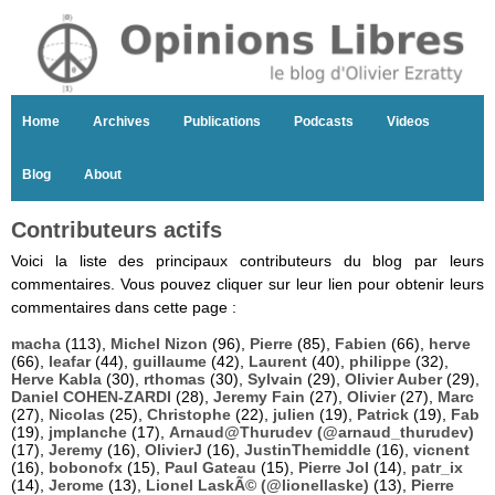
Home
Archives
Publications
Podcasts
Videos
Blog
About
Contributeurs actifs
Voici la liste des principaux contributeurs du blog par leurs
commentaires. Vous pouvez cliquer sur leur lien pour obtenir leurs
commentaires dans cette page :
macha
(113),
Michel Nizon
(96),
Pierre
(85),
Fabien
(66),
herve
(66),
leafar
(44),
guillaume
(42),
Laurent
(40),
philippe
(32),
Herve Kabla
(30),
rthomas
(30),
Sylvain
(29),
Olivier Auber
(29),
Daniel COHEN-ZARDI
(28),
Jeremy Fain
(27),
Olivier
(27),
Marc
(27),
Nicolas
(25),
Christophe
(22),
julien
(19),
Patrick
(19),
Fab
(19),
jmplanche
(17),
Arnaud@Thurudev (@arnaud_thurudev)
(17),
Jeremy
(16),
OlivierJ
(16),
JustinThemiddle
(16),
vicnent
(16),
bobonofx
(15),
Paul Gateau
(15),
Pierre Jol
(14),
patr_ix
(14),
Jerome
(13),
Lionel LaskÃ© (@lionellaske)
(13),
Pierre