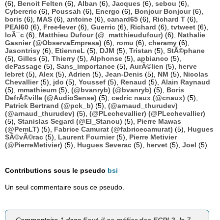
(6),
Benoit Felten
(6),
Alban
(6),
Jacques
(6),
sebou
(6),
Cybereric
(6),
Poussah
(6),
Energo
(6),
Bonjour Bonjour
(6),
boris
(6),
MAS
(6),
antoine
(6),
canard65
(6),
Richard T
(6),
PEAI60
(6),
Free4ever
(6),
Guerric
(6),
Richard
(6),
tvtweet
(6),
loÃ¯c
(6),
Matthieu Dufour (@_matthieudufour)
(6),
Nathalie
Gasnier (@ObservaEmpresa)
(6),
romu
(6),
cheramy
(6),
Jasontrisy
(6),
EtienneL
(5),
DJM
(5),
Tristan
(5),
StÃ©phane
(5),
Gilles
(5),
Thierry
(5),
Alphonse
(5),
apbianco
(5),
dePassage
(5),
Sans_importance
(5),
AurÃ©lien
(5),
herve
lebret
(5),
Alex
(5),
Adrien
(5),
Jean-Denis
(5),
NM
(5),
Nicolas
Chevallier
(5),
jdo
(5),
Youssef
(5),
Renaud
(5),
Alain Raynaud
(5),
mmathieum
(5),
(@bvanryb) (@bvanryb)
(5),
Boris
DefrÃ©ville (@AudioSense)
(5),
cedric naux (@cnaux)
(5),
Patrick Bertrand (@pck_b)
(5),
(@arnaud_thurudev)
(@arnaud_thurudev)
(5),
(@PLechevallier) (@PLechevallier)
(5),
Stanislas Segard (@El_Stanou)
(5),
Pierre Mawas
(@PemLT)
(5),
Fabrice Camurat (@fabricecamurat)
(5),
Hugues
SÃ©vÃ©rac
(5),
Laurent Fournier
(5),
Pierre Metivier
(@PierreMetivier)
(5),
Hugues Severac
(5),
hervet
(5),
Joel
(5)
Contributions sous le pseudo
bsi
Un seul commentaire sous ce pseudo.