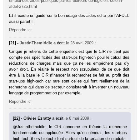
emploi-des-aides-publiques-par-les-editeurs-de-logiciels-selon-l-
afdel-2725.html
Et il existe un guide sur le bon usage des aides édité par l’AFDEL
aussi paraît il
Répondre ici
[21] -
JustinThemiddle
a écrit
le 28 avril 2009
:
Ce que je retiens de cette enquête c’est que le CIR ne tient pas
compte des spécificités des start-ups high-tech pour le calcul des
réductions de charges mais que ça ne les empêchent pas d’y
avoir droit. En réalité le respect non scrupuleux de ce que doit
être à la base le CIR (financer la recherche) se fait au profit des
start-ups high-tech car rare sont celles qui font réellement de la
recherche qui dans ce secteur consisterait à inventer un nouveau
langage de programmation par exemple.
Répondre ici
[22] - Olivier Ezratty
a écrit
le 8 mai 2009
:
@Justinthemiddle: le CIR concerne en théorie la recherche
fondamentale ou appliquée. Alors qu’en général, les startups
high-tech (hors biotech) font surtout de la création de produits,