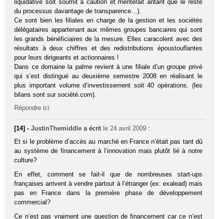
liquidative soit soumit à caution et mériterait antant que le reste
du processus davantage de transparence…).
Ce sont bien les filiales en charge de la gestion et les sociétés
délégataires appartenant aux mêmes groupes bancaires qui sont
les grands bénéficiaires de la mesure. Elles caracolent avec des
résultats à deux chiffres et des redistributions époustouflantes
pour leurs dirigeants et actionnaires !
Dans ce domaine la palme revient à une filiale d’un groupe privé
qui s’est distingué au deuxième semestre 2008 en réalisant le
plus important volume d’investissement soit 40 opérations. (les
bilans sont sur société.com).
Répondre ici
[14] -
JustinThemiddle
a écrit
le 24 avril 2009
:
Et si le problème d’accès au marché en France n’était pas tant dû
au système de financement à l’innovation mais plutôt lié à notre
culture?
En effet, comment se fait-il que de nombreuses start-ups
françaises arrivent à vendre partout à l’étranger (ex: exalead) mais
pas en France dans la première phase de développement
commercial?
Ce n’est pas vraiment une question de financement car ce n’est