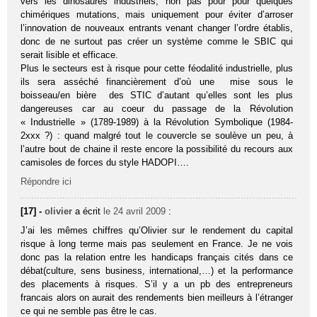
vers les dinosaures industriels, non pas pour pour quelques
chimériques mutations, mais uniquement pour éviter d’arroser
l’innovation de nouveaux entrants venant changer l’ordre établis,
donc de ne surtout pas créer un système comme le SBIC qui
serait lisible et efficace.
Plus le secteurs est à risque pour cette féodalité industrielle, plus
ils sera asséché financièrement d’où une mise sous le
boisseau/en bière des STIC d’autant qu’elles sont les plus
dangereuses car au coeur du passage de la Révolution
« Industrielle » (1789-1989) à la Révolution Symbolique (1984-
2xxx ?) : quand malgré tout le couvercle se soulève un peu, à
l’autre bout de chaine il reste encore la possibilité du recours aux
camisoles de forces du style HADOPI….
Répondre ici
[17] -
olivier
a écrit
le 24 avril 2009
:
J’ai les mêmes chiffres qu’Olivier sur le rendement du capital
risque à long terme mais pas seulement en France. Je ne vois
donc pas la relation entre les handicaps français cités dans ce
débat(culture, sens business, international,…) et la performance
des placements à risques. S’il y a un pb des entrepreneurs
francais alors on aurait des rendements bien meilleurs à l’étranger
ce qui ne semble pas être le cas.