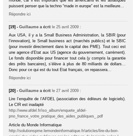
monde, car il est important que les américains et les asiatiques
puissent penser que la techno “made in europe” est la meilleure…
Répondre ici
[19] -
Guillaume
a écrit
le 25 avril 2009
:
Aux USA, il y a la Small Business Administration, la SBIR (pour
l’innovation), le Small business act (marchés publics) et le SBIC
(pour investir directement dans le capital des PME). Tout ceci est
une agence d’Etat aux US (agence du gouvernement, carrément).
Le fonds disponible pour financer tout cela (y compris la garantie
des prêts bancaires), s’élève à plus de 80 milliards de dollars…
Donc pour ce qui est du tout Etat français, on repassera…
Répondre ici
[20] -
Guillaume
a écrit
le 27 avril 2009
:
Lire l’enquête de l’AFDEL (association des éditeurs de logiciels).
Le CIR est inadapté
http://www.afdel.fr/iso_album/enquete_afdel-
pno_france_votre_pratique_des_aides_publiques_.pdf
Article du Monde Informatique
http://solutionspme.lemondeinformatique.fr/articles/lire-du-bon-