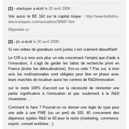
[1] -
startuper
a écrit
le 20 avril 2009
:
Voir aussi le BE 162 sur le capital risque :
http://www.bulletins-
electroniques.com/actualites/58687.htm
Répondre ici
[2] -
jlc
a écrit
le 20 avril 2009
:
Si ces ordres de grandeurs sont justes c’est vraiment ébouriffant!
Le CIR a à mon avis plus un role concernant l’emploi que d’aide à
l’innovation, il s’agit de garder les labos de recherche privé en
France (éviter les délocalisations). Est-ce utile ? Pas sur, à mon
avis les multinationales sont obligées pour être en phase avec
leurs marchés de localiser aussi les centres de R&D/innovation.
sur le reste 100% d’accord sur la nécessité de réorienter une
partie significative à l’innovation et pas seulement à la R&D
/inventions …
Comment le faire ? Pourrait-on se donner une règle du type pour
une aide à une PME (ou un pret) de 100, 40 concernent des
dépenses typées R&D et 60 pour le reste (marketing, commerce,
export, conseil extérieur…).