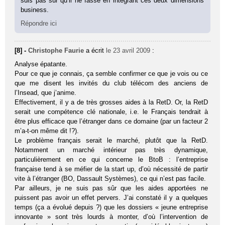
suis pas sûr qu’il ne fasse en intégrant ces deux dimensions
business.
Répondre ici
[8] -
Christophe Faurie
a écrit
le 23 avril 2009
:
Analyse épatante.
Pour ce que je connais, ça semble confirmer ce que je vois ou ce
que me disent les invités du club télécom des anciens de
l’Insead, que j’anime.
Effectivement, il y a de très grosses aides à la RetD. Or, la RetD
serait une compétence clé nationale, i.e. le Français tendrait à
être plus efficace que l’étranger dans ce domaine (par un facteur 2
m’a-t-on même dit !?).
Le problème français serait le marché, plutôt que la RetD.
Notamment un marché intérieur pas très dynamique,
particulièrement en ce qui concerne le BtoB : l’entreprise
française tend à se méfier de la start up, d’où nécessité de partir
vite à l’étranger (BO, Dassault Systèmes), ce qui n’est pas facile.
Par ailleurs, je ne suis pas sûr que les aides apportées ne
puissent pas avoir un effet pervers. J’ai constaté il y a quelques
temps (ça a évolué depuis ?) que les dossiers « jeune entreprise
innovante » sont très lourds à monter, d’où l’intervention de