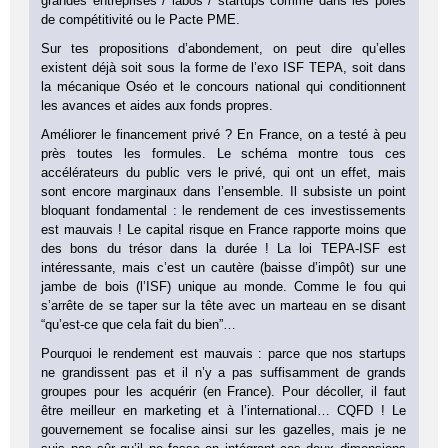
grandes entreprises / labos / startups comme dans les pôles
de compétitivité ou le Pacte PME.
Sur tes propositions d’abondement, on peut dire qu’elles
existent déjà soit sous la forme de l’exo ISF TEPA, soit dans
la mécanique Oséo et le concours national qui conditionnent
les avances et aides aux fonds propres.
Améliorer le financement privé ? En France, on a testé à peu
près toutes les formules. Le schéma montre tous ces
accélérateurs du public vers le privé, qui ont un effet, mais
sont encore marginaux dans l’ensemble. Il subsiste un point
bloquant fondamental : le rendement de ces investissements
est mauvais ! Le capital risque en France rapporte moins que
des bons du trésor dans la durée ! La loi TEPA-ISF est
intéressante, mais c’est un cautère (baisse d’impôt) sur une
jambe de bois (l’ISF) unique au monde. Comme le fou qui
s’arrête de se taper sur la tête avec un marteau en se disant
“qu’est-ce que cela fait du bien”…
Pourquoi le rendement est mauvais : parce que nos startups
ne grandissent pas et il n’y a pas suffisamment de grands
groupes pour les acquérir (en France). Pour décoller, il faut
être meilleur en marketing et à l’international… CQFD ! Le
gouvernement se focalise ainsi sur les gazelles, mais je ne