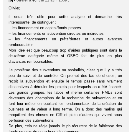
[6] -
olivier
a écrit
le 21 avril 2009
:
Olivier,
il serait trés utile pour cette analyse et démarche trés
intéressante, de distinguer :
– les financement en capital/fonds propres
– les financements en subvention directes ou indirectes
– les financements en prêts/dettes et autres avances
remboursables.
Mon idée est que beaucoup trop d’aides publiques sont dans la
deuxième catégorie même si OSEO fait de plus en plus
d’avances remboursables.
Le problème des subventions ou assimilés, c’est que il y a trés
peu de suivi et de contrôle. On promet des tas de choses, on
reçoit la subvention et ensuite le temps passe sans vraiment
d’incentives à dérouler les projets pour lesquels on a été financé.
Les grands groupes, les labos et même certaines PMEs sont
devenues des champions de la recherche de subvention et en
font leur métier en oubliant les fondamentaux de la création de
business et de valeur à long terme. On a donc des malins qui
maquillent des choses en CIR et plein d’autres qui vivent sous
perfusion des subventions.
De plus, cela ne régle jamais le pb récurrent de la faiblesse des
fonds propres de notre tissu d’entreprises.