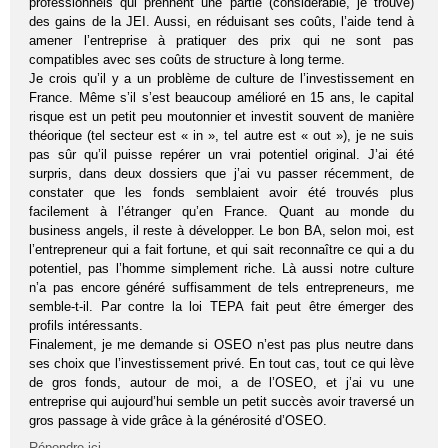
professionnels qui prennent une partie (considérable, je trouve)
des gains de la JEI. Aussi, en réduisant ses coûts, l’aide tend à
amener l’entreprise à pratiquer des prix qui ne sont pas
compatibles avec ses coûts de structure à long terme.
Je crois qu’il y a un problème de culture de l’investissement en
France. Même s’il s’est beaucoup amélioré en 15 ans, le capital
risque est un petit peu moutonnier et investit souvent de manière
théorique (tel secteur est « in », tel autre est « out »), je ne suis
pas sûr qu’il puisse repérer un vrai potentiel original. J’ai été
surpris, dans deux dossiers que j’ai vu passer récemment, de
constater que les fonds semblaient avoir été trouvés plus
facilement à l’étranger qu’en France. Quant au monde du
business angels, il reste à développer. Le bon BA, selon moi, est
l’entrepreneur qui a fait fortune, et qui sait reconnaître ce qui a du
potentiel, pas l’homme simplement riche. Là aussi notre culture
n’a pas encore généré suffisamment de tels entrepreneurs, me
semble-t-il. Par contre la loi TEPA fait peut être émerger des
profils intéressants.
Finalement, je me demande si OSEO n’est pas plus neutre dans
ses choix que l’investissement privé. En tout cas, tout ce qui lève
de gros fonds, autour de moi, a de l’OSEO, et j’ai vu une
entreprise qui aujourd’hui semble un petit succès avoir traversé un
gros passage à vide grâce à la générosité d’OSEO.
Répondre ici