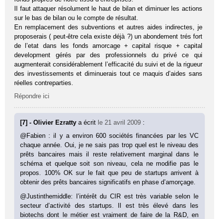
Il faut attaquer résolument le haut de bilan et diminuer les actions
sur le bas de bilan ou le compte de résultat.
En remplacement des subventions et autres aides indirectes, je
proposerais ( peut-être cela existe déjà ?) un abondement trés fort
de l’etat dans les fonds amorcage + capital risque + capital
development gérés par des professionnels du privé ce qui
augmenterait considérablement l’efficacité du suivi et de la rigueur
des investissements et diminuerais tout ce maquis d’aides sans
réelles contreparties.
Répondre ici
[7] - Olivier Ezratty
a écrit
le 21 avril 2009
:
@Fabien : il y a environ 600 sociétés financées par les VC
chaque année. Oui, je ne sais pas trop quel est le niveau des
prêts bancaires mais il reste relativement marginal dans le
schéma et quelque soit son niveau, cela ne modifie pas le
propos. 100% OK sur le fait que peu de startups arrivent à
obtenir des prêts bancaires significatifs en phase d’amorçage.
@Justinthemiddle: l’intérêt du CIR est très variable selon le
secteur d’activité des startups. Il est très élevé dans les
biotechs dont le métier est vraiment de faire de la R&D, en