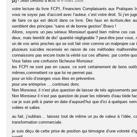
[2] -
Jean Dedieu
a écrit
le 6 mars 2009
:
votre lecture du livre FCPI, Financiers Complaisants aux Pratiques In
vous ne soyez pas d’accord avec l’auteur, c’est votre droit. Si j’en ju
de faire ce qui est décrit dans ce livre. Des faux en écriture,des 
semblent des principes “sains et de bonne gestion”.Bravo !
Allons, soyons un peu sérieux Monsieur!.quand bien même ces cas ser
deux, mais bientôt de dix! quantité négligeable ? peut-être pour vous, 
un de vos amis proches qui se soit fait virer comme un malpropre car i
plusieurs suicides recensés en raison de ces méthodes malhonnêtes
connaissons pas encore toute la vérité sur ces affaires. par contre quo
Vous faites une confusion fâcheuse Monsieur:
les FCPI ne sont pas en cause. ce sont certainement de bons outils.
mêmes,commettent ce que loi ne permet pas.
pour un kilo d’oranges vous êtes en préventive.
pour une entreprise ….continuez donc.
Non Monsieur, il n’est plus question de laisser de tels agissements per
Non Monsieur il n’est pas question de jouer les robinets d’eau tiède fac
car je suis prêt à parier en date d’aujourd’hui que d’ici à quelques s
volées et salies.
au fait, j’oubliais… laissez tout de même un pu de valeur à l’idée, ca
transformation commerciale.
je suis déçu de cette prise de position qui témoigne d’une volonté d’
iventif.