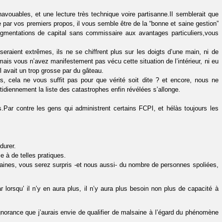
avouables, et une lecture très technique voire partisanne.Il semblerait que
ge par vos premiers propos, il vous semble être de la “bonne et saine gestion”
augmentations de capital sans commissaire aux avantages particuliers,vous
aient extrêmes, ils ne se chiffrent plus sur les doigts d’une main, ni de
mais vous n’avez manifestement pas vécu cette situation de l’intérieur, ni eu
l avait un trop grosse par du gâteau.
, cela ne vous suffit pas pour que vérité soit dite ? et encore, nous ne
tidiennement la liste des catastrophes enfin révélées s’allonge.
Par contre les gens qui administrent certains FCPI, et hélàs toujours les
durer.
e à de telles pratiques.
emaines, vous serez surpris -et nous aussi- du nombre de personnes spoliées,
r lorsqu’ il n’y en aura plus, il n’y aura plus besoin non plus de capacité à
ignorance que j’aurais envie de qualifier de malsaine à l’égard du phénomène