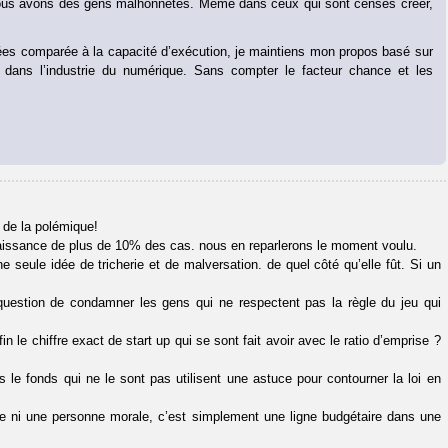
nous avons des gens malhonnêtes. Même dans ceux qui sont censés créer,
 idées comparée à la capacité d’exécution, je maintiens mon propos basé sur
s dans l’industrie du numérique. Sans compter le facteur chance et les
 de la polémique!
naissance de plus de 10% des cas. nous en reparlerons le moment voulu.
e seule idée de tricherie et de malversation. de quel côté qu’elle fût. Si un
t question de condamner les gens qui ne respectent pas la règle du jeu qui
 le chiffre exact de start up qui se sont fait avoir avec le ratio d’emprise ?
s le fonds qui ne le sont pas utilisent une astuce pour contourner la loi en
ue ni une personne morale, c’est simplement une ligne budgétaire dans une