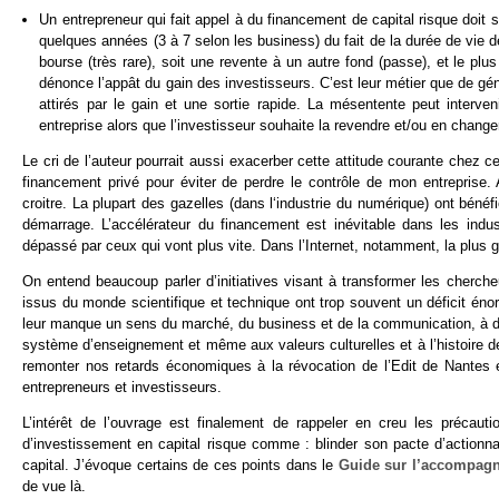
Un entrepreneur qui fait appel à du financement de capital risque doit s
quelques années (3 à 7 selon les business) du fait de la durée de vie de 
bourse (très rare), soit une revente à un autre fond (passe), et le plus
dénonce l’appât du gain des investisseurs. C’est leur métier que de gé
attirés par le gain et une sortie rapide. La mésentente peut interveni
entreprise alors que l’investisseur souhaite la revendre et/ou en chang
Le cri de l’auteur pourrait aussi exacerber cette attitude courante chez c
financement privé pour éviter de perdre le contrôle de mon entreprise.
croitre. La plupart des gazelles (dans l‘industrie du numérique) ont béné
démarrage. L’accélérateur du financement est inévitable dans les indu
dépassé par ceux qui vont plus vite. Dans l’Internet, notamment, la plus gra
On entend beaucoup parler d’initiatives visant à transformer les cherch
issus du monde scientifique et technique ont trop souvent un déficit éno
leur manque un sens du marché, du business et de la communication, à déf
système d’enseignement et même aux valeurs culturelles et à l’histoire d
remonter nos retards économiques à la révocation de l’Edit de Nantes 
entrepreneurs et investisseurs.
L’intérêt de l’ouvrage est finalement de rappeler en creu les précaut
d’investissement en capital risque comme : blinder son pacte d’actionnair
capital. J’évoque certains de ces points dans le
Guide sur l’accompagn
de vue là.