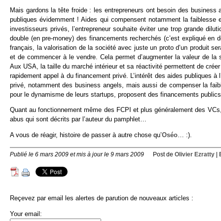
Mais gardons la tête froide : les entrepreneurs ont besoin des business
publiques évidemment ! Aides qui compensent notamment la faiblesse et l
investisseurs privés, l’entrepreneur souhaite éviter une trop grande diluti
double (en pre-money) des financements recherchés (c’est expliqué en 
français, la valorisation de la société avec juste un proto d’un produit se
et de commencer à le vendre. Cela permet d’augmenter la valeur de la soc
Aux USA, la taille du marché intérieur et sa réactivité permettent de crée
rapidement appel à du financement privé. L’intérêt des aides publiques 
privé, notamment des business angels, mais aussi de compenser la fai
pour le dynamisme de leurs startups, proposent des financements publics d
Quant au fonctionnement même des FCPI et plus généralement des VCs, res
abus qui sont décrits par l’auteur du pamphlet…
A vous de réagir, histoire de passer à autre chose qu’
Oséo
… :).
Publié le 6 mars 2009 et mis à jour le 9 mars 2009
Post de
Olivier Ezratty
|
Reçevez par email les alertes de parution de nouveaux articles :
Your email: