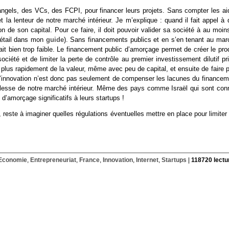
 angels, des VCs, des FCPI, pour financer leurs projets. Sans compter les ai
a lenteur de notre marché intérieur. Je m’explique : quand il fait appel à 
on de son capital. Pour ce faire, il doit pouvoir valider sa société à au moin
détail dans mon
guide
). Sans financements publics et en s’en tenant au mar
rait bien trop faible. Le financement public d’amorçage permet de créer le pro
iété et de limiter la perte de contrôle au premier investissement dilutif pri
r plus rapidement de la valeur, même avec peu de capital, et ensuite de faire 
à l’innovation n’est donc pas seulement de compenser les lacunes du financem
blesse de notre marché intérieur. Même des pays comme Israël qui sont con
’amorçage significatifs à leurs startups !
te à imaginer quelles régulations éventuelles mettre en place pour limiter 
Economie
,
Entrepreneuriat
,
France
,
Innovation
,
Internet
,
Startups
|
118720 lectu