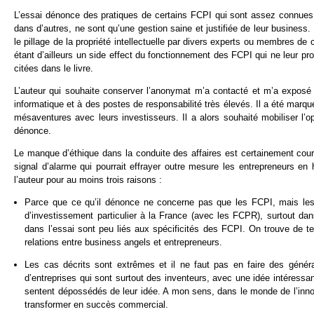
L’essai dénonce des pratiques de certains FCPI qui sont assez connues
dans d’autres, ne sont qu’une gestion saine et justifiée de leur business. E
le pillage de la propriété intellectuelle par divers experts ou membres de 
étant d’ailleurs un side effect du fonctionnement des FCPI qui ne leur p
citées dans le livre.
L’auteur qui souhaite conserver l’anonymat m’a contacté et m’a exposé s
informatique et à des postes de responsabilité très élevés. Il a été marq
mésaventures avec leurs investisseurs. Il a alors souhaité mobiliser l’op
dénonce.
Le manque d’éthique dans la conduite des affaires est certainement cour
signal d’alarme qui pourrait effrayer outre mesure les entrepreneurs e
l’auteur pour au moins trois raisons :
Parce que ce qu’il dénonce ne concerne pas que les FCPI, mais les r
d’investissement particulier à la France (avec les FCPR), surtout dan
dans l’essai sont peu liés aux spécificités des FCPI. On trouve de t
relations entre business angels et entrepreneurs.
Les cas décrits sont extrêmes et il ne faut pas en faire des généra
d’entreprises qui sont surtout des inventeurs, avec une idée intéressant
sentent dépossédés de leur idée. A mon sens, dans le monde de l’innov
transformer en succès commercial.