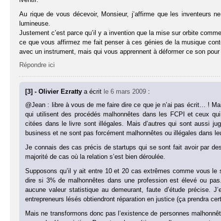
Au rique de vous décevoir, Monsieur, j’affirme que les inventeurs 
lumineuse.
Justement c’est parce qu’il y a invention que la mise sur orbite commerc
ce que vous affirmez me fait penser à ces génies de la musique conte
avec un instrument, mais qui vous apprennent à déformer ce son pour le
Répondre ici
[3] - Olivier Ezratty
a écrit
le 6 mars 2009
:
@Jean : libre à vous de me faire dire ce que je n’ai pas écrit… !
qui utilisent des procédés malhonnêtes dans les FCPI et ceux qui 
citées dans le livre sont illégales. Mais d’autres qui sont aussi j
business et ne sont pas forcément malhonnêtes ou illégales dans le
Je connais des cas précis de startups qui se sont fait avoir par des
majorité de cas où la relation s’est bien déroulée.
Supposons qu’il y ait entre 10 et 20 cas extrêmes comme vous le s
dire si 3% de malhonnêtes dans une profession est élevé ou pas
aucune valeur statistique au demeurant, faute d’étude précise. J’e
entrepreneurs lésés obtiendront réparation en justice (ça prendra 
Mais ne transformons donc pas l’existence de personnes malhonnête