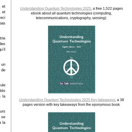
 et
Understanding Quantum Technologies 2025
, a free 1,522 pages
, et
ebook about all quantum technologies (computing,
ceci
telecommunications, cryptography, sensing):
pas
rie
 des
u’il
 un
 de
ule
tés
 la
Understanding Quantum Technologies 2025 Key takeaways
, a 38
pages version with key takeaways from the eponymous book.
urs
s se
 la