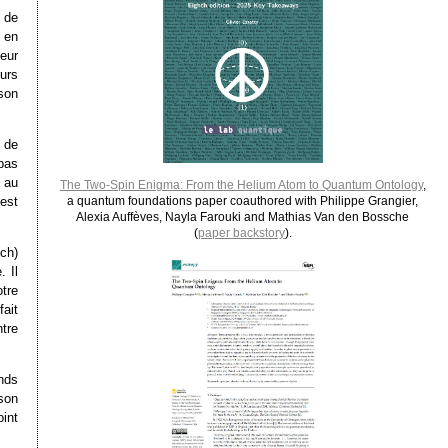
i de
n en
teur
eurs
son
r de
pas
s au
The Two-Spin Enigma: From the Helium Atom to Quantum Ontology
,
est
a quantum foundations paper coauthored with Philippe Grangier,
Alexia Auffèves, Nayla Farouki and Mathias Van den Bossche
(
paper backstory
).
ch)
 Il
tre
fait
tre
nds
 son
oint