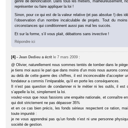
genre de dénonciation. Dans tous les métiers, malheureusement, 
représenter ou faire appliquer la loi !
Sinon, pour ce qui est de la valeur relative (et pas absolue !) des
l’observation d’un nombre incalculable de projets. Tout du moin
circonstances qui conditionnent aussi pas mal les succès.
Et sur la forme, s’il vous plait, débattons sans invective !
Répondre ici
[4] -
Jean Dedieu
a écrit
le 7 mars 2009
:
@ Olivier, naturellement nous sommes tentés de tomber dans le piège
je tiens moi aussi le pari que dans moins d’un mois nous aurons con
au delà de cette guerre des chiffres, il est inconcevable d’accepter un
fondateur a commis l’irréparable, qu’il en porte les conséquences.
Il n’est pas question de condamner ni le métier ni les outils, il es
s’appelle la loi, simplement la loi.
voulez-vous que nous fassions une enquète nationale, et connaître enfin
qui doit strictement ne pas dépasser 35%
et en ce cas bien précis, les fonds sérieux respectent ce ration, mai
toute impunité :
je ne vous apprendrai pas qu’un fonds n’est ni une personne physiq
société de gestion.