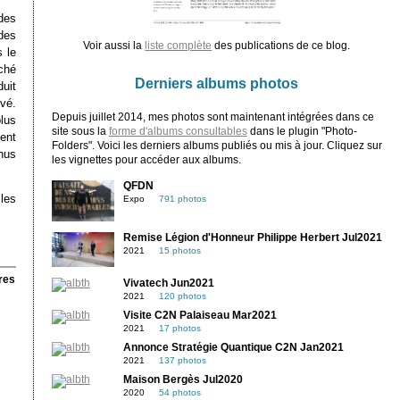
des
des
Voir aussi la
liste complète
des publications de ce blog.
s le
ché
Derniers albums photos
duit
vé.
Depuis juillet 2014, mes photos sont maintenant intégrées dans ce
plus
site sous la
forme d'albums consultables
dans le plugin "Photo-
ent
Folders". Voici les derniers albums publiés ou mis à jour. Cliquez sur
nus
les vignettes pour accéder aux albums.
QFDN
les
Expo
791 photos
Remise Légion d'Honneur Philippe Herbert Jul2021
2021
15 photos
res
Vivatech Jun2021
2021
120 photos
Visite C2N Palaiseau Mar2021
2021
17 photos
Annonce Stratégie Quantique C2N Jan2021
2021
137 photos
Maison Bergès Jul2020
2020
54 photos