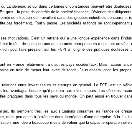
 du Landerneau et qui dans certaines circonstances peuvent être douteuses,
n gros : la prise de contrôle de la société financée, l’éviction des dirigeants
comité de sélection qui travaillent dans des groupes industriels concurrents (
rofite pas forcément). Tout y passe. Les sociétés et fonds ne sont cependant 
es motivations. C’est un retraité qui a une longue expérience dans l’indust
ué par le récit de quelques uns de ses amis entrepreneurs à qui sont arrivées
inion pour faire pression sur les FCPI à l’origine des pratiques douteuses q
ant en France relativement à d’autres pays occidentaux. Mais l’auteur lance
n herbe en train de mener leur levée de fonds. Je nuancerai donc les propos
elations entre investisseurs et startups en général. Le FCPI est un véhic
s les avantages fiscaux qu’il procure aux investisseurs. Les déboires racon
elles pratiques dans tous les pays du monde. On peut aussi en trouver dans
lités. Ils semblent très liés aux situations courantes en France de créate
e, mais peu aptes à l’exécuter dans la création d’une entreprise. A la fin, il
ation, une idée a beaucoup moins de valeur que la capacité opérationnelle à