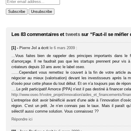
Les 83 commentaires et
tweets
sur “Faut-il se méfier 
[1] -
Pierre Jol
a écrit
le 6 mars 2009
:
…Vous faites bien de rappeler des principes importants dans le f
d’amorçage. Il ne faudrait pas que les startups prennent peur vis
créateurs depuis 10 ans avec le label oseo.
……Cependant vous remettez le couvert à la fin de votre article av
négocier au mieux (valorisation) devant les investisseurs après la
d’oséo pour cette phase du tout début. Et on n’a toujours pas de répons
….Le prêt participatif Amorce (PPA) n’est il pas destiné à financer c
http://www.oseo.fr/votre_projet/innovation/aides_et_financements/fin
L’entreprise doit avoir bénéficié avant d’une aide à l’innovation d’os
région. C’est un prêt. Je n’en connais pas le taux. Mais il paraît q
sélectif aussi comme solution. Vous connaissez ??
Répondre ici