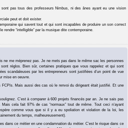
ne sont pas tous des professeurs Nimbus, ni des ânes ayant eu une vision
iale peut et doit exister.
mporaine qui savent tout et qui sont incapables de produire un son correct
 rendre “intelligible” par la musique dite contemporaine.
 Mais ne me méprenez pas. Je ne mets pas dans le même sac les personnes
sont réglos. Bien sûr, certaines pratiques que vous rappelez et qui sont
ugées scandaleuses par les entrepreneurs sont justifiées d’un point de vue
ur mise en oeuvre.
 FCPIs. Mais aussi des cas où le renvoi du dirigeant était justifié. Et une
oulignez. C’est à comparer à 600 projets financés par an. Je ne sais pas
. Mais cela fait 97% de cas “normaux” tout de même. Tout ceci n’ayant
spère comme vous que si il y a eu spoliation et violation de la loi, les
certainement du temps, malheureusement).
s dans ce métier en une condamnation du métier. C’est le risque dans ce