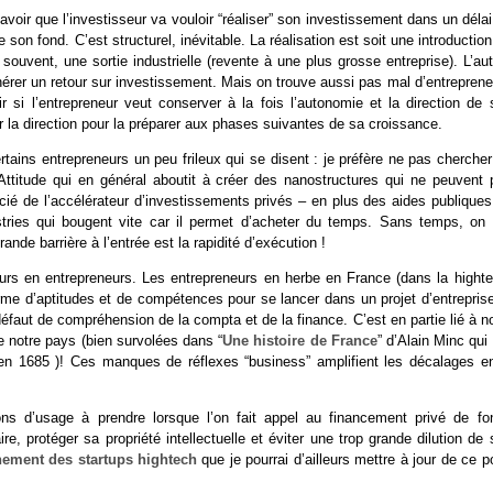
avoir que l’investisseur va vouloir “réaliser” son investissement dans un déla
son fond. C’est structurel, inévitable. La réalisation est soit une introductio
 souvent, une sortie industrielle (revente à une plus grosse entreprise). L’au
nérer un retour sur investissement. Mais on trouve aussi pas mal d’entrepren
r si l’entrepreneur veut conserver à la fois l’autonomie et la direction de 
er la direction pour la préparer aux phases suivantes de sa croissance.
ertains entrepreneurs un peu frileux qui se disent : je préfère ne pas cherche
 Attitude qui en général aboutit à créer des nanostructures qui ne peuvent 
ficié de l’accélérateur d’investissements privés – en plus des aides publique
stries qui bougent vite car il permet d’acheter du temps. Sans temps, on 
nde barrière à l’entrée est la rapidité d’exécution !
eurs en entrepreneurs. Les entrepreneurs en herbe en France (dans la highte
rme d’aptitudes et de compétences pour se lancer dans un projet d’entreprise.
aut de compréhension de la compta et de la finance. C’est en partie lié à no
e notre pays (bien survolées dans “
Une histoire de France
” d’Alain Minc qui 
en 1685 )! Ces manques de réflexes “business” amplifient les décalages en
ions d’usage à prendre lorsque l’on fait appel au financement privé de fo
e, protéger sa propriété intellectuelle et éviter une trop grande dilution de
ement des startups hightech
que je pourrai d’ailleurs mettre à jour de ce p