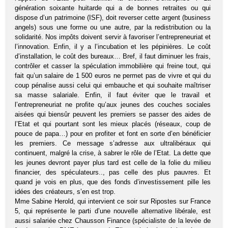
génération soixante huitarde qui a de bonnes retraites ou qui
dispose d’un patrimoine (ISF), doit reverser cette argent (business
angels) sous une forme ou une autre, par la redistribution ou la
solidarité. Nos impôts doivent servir à favoriser l’entrepreneuriat et
l’innovation. Enfin, il y a l’incubation et les pépinières. Le coût
d’installation, le coût des bureaux… Bref, il faut diminuer les frais,
contrôler et casser la spéculation immobilière qui freine tout, qui
fait qu’un salaire de 1 500 euros ne permet pas de vivre et qui du
coup pénalise aussi celui qui embauche et qui souhaite maîtriser
sa masse salariale. Enfin, il faut éviter que le travail et
l’entrepreneuriat ne profite qu’aux jeunes des couches sociales
aisées qui biensûr peuvent les premiers se passer des aides de
l’Etat et qui pourtant sont les mieux placés (réseaux, coup de
pouce de papa…) pour en profiter et font en sorte d’en bénéficier
les premiers. Ce message s’adresse aux ultralibéraux qui
continuent, malgré la crise, à sabrer le rôle de l’Etat. La dette que
les jeunes devront payer plus tard est celle de la folie du milieu
financier, des spéculateurs.., pas celle des plus pauvres. Et
quand je vois en plus, que des fonds d’investissement pille les
idées des créateurs, s’en est trop.
Mme Sabine Herold, qui intervient ce soir sur Ripostes sur France
5, qui représente le parti d’une nouvelle alternative libérale, est
aussi salariée chez Chausson Finance (spécialiste de la levée de