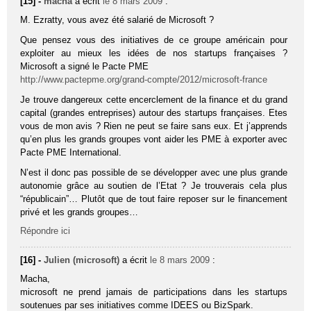
[15] -
macha
a écrit
le 8 mars 2009
:
M. Ezratty, vous avez été salarié de Microsoft ?
Que pensez vous des initiatives de ce groupe américain pour
exploiter au mieux les idées de nos startups françaises ?
Microsoft a signé le Pacte PME
http://www.pactepme.org/grand-compte/2012/microsoft-france
Je trouve dangereux cette encerclement de la finance et du grand
capital (grandes entreprises) autour des startups françaises. Etes
vous de mon avis ? Rien ne peut se faire sans eux. Et j’apprends
qu’en plus les grands groupes vont aider les PME à exporter avec
Pacte PME International.
N’est il donc pas possible de se développer avec une plus grande
autonomie grâce au soutien de l’Etat ? Je trouverais cela plus
“républicain”… Plutôt que de tout faire reposer sur le financement
privé et les grands groupes…
Répondre ici
[16] -
Julien (microsoft)
a écrit
le 8 mars 2009
:
Macha,
microsoft ne prend jamais de participations dans les startups
soutenues par ses initiatives comme IDEES ou BizSpark.