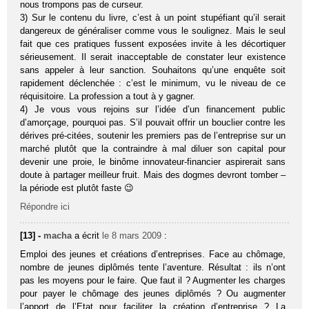
nous trompons pas de curseur.
3) Sur le contenu du livre, c’est à un point stupéfiant qu’il serait
dangereux de généraliser comme vous le soulignez. Mais le seul
fait que ces pratiques fussent exposées invite à les décortiquer
sérieusement. Il serait inacceptable de constater leur existence
sans appeler à leur sanction. Souhaitons qu’une enquête soit
rapidement déclenchée : c’est le minimum, vu le niveau de ce
réquisitoire. La profession a tout à y gagner.
4) Je vous vous rejoins sur l’idée d’un financement public
d’amorçage, pourquoi pas. S’il pouvait offrir un bouclier contre les
dérives pré-citées, soutenir les premiers pas de l’entreprise sur un
marché plutôt que la contraindre à mal diluer son capital pour
devenir une proie, le binôme innovateur-financier aspirerait sans
doute à partager meilleur fruit. Mais des dogmes devront tomber –
la période est plutôt faste 😉
Répondre ici
[13] -
macha
a écrit
le 8 mars 2009
:
Emploi des jeunes et créations d’entreprises. Face au chômage,
nombre de jeunes diplômés tente l’aventure. Résultat : ils n’ont
pas les moyens pour le faire. Que faut il ? Augmenter les charges
pour payer le chômage des jeunes diplômés ? Ou augmenter
l’apport de l’Etat pour faciliter la création d’entreprise ? La