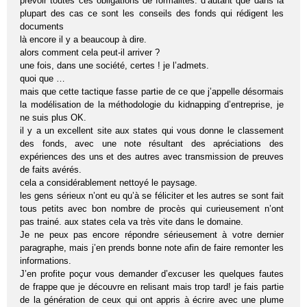
prévoir toutes ces obligations de formalités. d’autant que dans la
plupart des cas ce sont les conseils des fonds qui rédigent les
documents
là encore il y a beaucoup à dire.
alors comment cela peut-il arriver ?
une fois, dans une société, certes ! je l’admets.
quoi que …
mais que cette tactique fasse partie de ce que j’appelle désormais
la modélisation de la méthodologie du kidnapping d’entreprise, je
ne suis plus OK.
il y a un excellent site aux states qui vous donne le classement
des fonds, avec une note résultant des apréciations des
expériences des uns et des autres avec transmission de preuves
de faits avérés.
cela a considérablement nettoyé le paysage.
les gens sérieux n’ont eu qu’à se féliciter et les autres se sont fait
tous petits avec bon nombre de procès qui curieusement n’ont
pas trainé. aux states cela va très vite dans le domaine.
Je ne peux pas encore répondre sérieusement à votre dernier
paragraphe, mais j’en prends bonne note afin de faire remonter les
informations.
J’en profite poçur vous demander d’excuser les quelques fautes
de frappe que je découvre en relisant mais trop tard! je fais partie
de la génération de ceux qui ont appris à écrire avec une plume