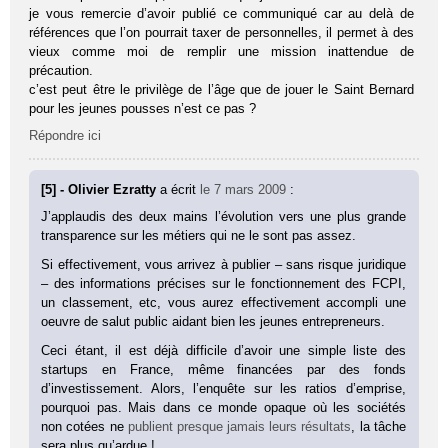
je vous remercie d’avoir publié ce communiqué car au delà de
références que l’on pourrait taxer de personnelles, il permet à des
vieux comme moi de remplir une mission inattendue de
précaution.
c’est peut être le privilège de l’âge que de jouer le Saint Bernard
pour les jeunes pousses n’est ce pas ?
Répondre ici
[5] - Olivier Ezratty
a écrit
le 7 mars 2009
:
J’applaudis des deux mains l’évolution vers une plus grande
transparence sur les métiers qui ne le sont pas assez.
Si effectivement, vous arrivez à publier – sans risque juridique
– des informations précises sur le fonctionnement des FCPI,
un classement, etc, vous aurez effectivement accompli une
oeuvre de salut public aidant bien les jeunes entrepreneurs.
Ceci étant, il est déjà difficile d’avoir une simple liste des
startups en France, même financées par des fonds
d’investissement. Alors, l’enquête sur les ratios d’emprise,
pourquoi pas. Mais dans ce monde opaque où les sociétés
non cotées ne
publient presque jamais leurs résultats
, la tâche
sera plus qu’ardue !