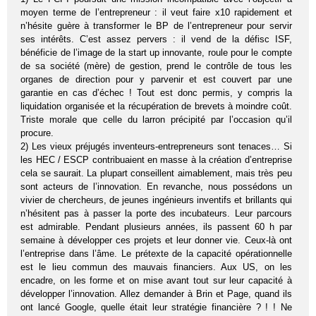
moyen terme de l’entrepreneur : il veut faire x10 rapidement et
n’hésite guère à transformer le BP de l’entrepreneur pour servir
ses intérêts. C’est assez pervers : il vend de la défisc ISF,
bénéficie de l’image de la start up innovante, roule pour le compte
de sa société (mère) de gestion, prend le contrôle de tous les
organes de direction pour y parvenir et est couvert par une
garantie en cas d’échec ! Tout est donc permis, y compris la
liquidation organisée et la récupération de brevets à moindre coût.
Triste morale que celle du larron précipité par l’occasion qu’il
procure.
2) Les vieux préjugés inventeurs-entrepreneurs sont tenaces… Si
les HEC / ESCP contribuaient en masse à la création d’entreprise
cela se saurait. La plupart conseillent aimablement, mais très peu
sont acteurs de l’innovation. En revanche, nous possédons un
vivier de chercheurs, de jeunes ingénieurs inventifs et brillants qui
n’hésitent pas à passer la porte des incubateurs. Leur parcours
est admirable. Pendant plusieurs années, ils passent 60 h par
semaine à développer ces projets et leur donner vie. Ceux-là ont
l’entreprise dans l’âme. Le prétexte de la capacité opérationnelle
est le lieu commun des mauvais financiers. Aux US, on les
encadre, on les forme et on mise avant tout sur leur capacité à
développer l’innovation. Allez demander à Brin et Page, quand ils
ont lancé Google, quelle était leur stratégie financière ? ! ! Ne