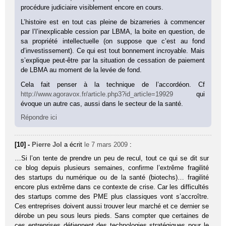
procédure judiciaire visiblement encore en cours.
L’histoire est en tout cas pleine de bizarreries à commencer
par l’l’inexplicable cession par LBMA, la boite en question, de
sa propriété intellectuelle (on suppose que c’est au fond
d’investissement). Ce qui est tout bonnement incroyable. Mais
s’explique peut-être par la situation de cessation de paiement
de LBMA au moment de la levée de fond.
Cela fait penser à la technique de l’accordéon. Cf
http://www.agoravox.fr/article.php3?id_article=19929
qui
évoque un autre cas, aussi dans le secteur de la santé.
Répondre ici
[10] -
Pierre Jol
a écrit
le 7 mars 2009
:
…Si l’on tente de prendre un peu de recul, tout ce qui se dit sur
ce blog depuis plusieurs semaines, confirme l’extrême fragilité
des startups du numérique ou de la santé (biotechs)… fragilité
encore plus extrême dans ce contexte de crise. Car les difficultés
des startups comme des PME plus classiques vont s’accroître.
Ces entreprises doivent aussi trouver leur marché et ce dernier se
dérobe un peu sous leurs pieds. Sans compter que certaines de
ces entreprises détiennent des technologies stratégiques pour le