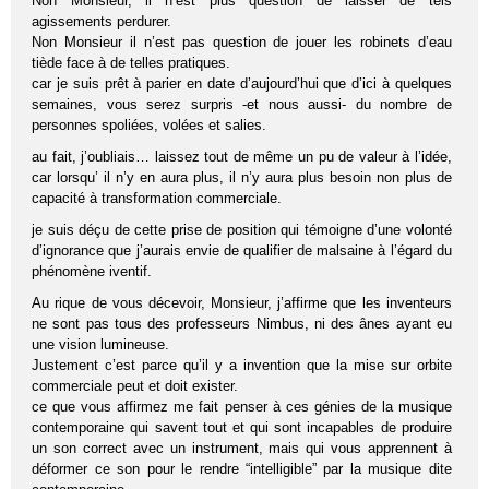
Non Monsieur, il n’est plus question de laisser de tels
agissements perdurer.
Non Monsieur il n’est pas question de jouer les robinets d’eau
tiède face à de telles pratiques.
car je suis prêt à parier en date d’aujourd’hui que d’ici à quelques
semaines, vous serez surpris -et nous aussi- du nombre de
personnes spoliées, volées et salies.
au fait, j’oubliais… laissez tout de même un pu de valeur à l’idée,
car lorsqu’ il n’y en aura plus, il n’y aura plus besoin non plus de
capacité à transformation commerciale.
je suis déçu de cette prise de position qui témoigne d’une volonté
d’ignorance que j’aurais envie de qualifier de malsaine à l’égard du
phénomène iventif.
Au rique de vous décevoir, Monsieur, j’affirme que les inventeurs
ne sont pas tous des professeurs Nimbus, ni des ânes ayant eu
une vision lumineuse.
Justement c’est parce qu’il y a invention que la mise sur orbite
commerciale peut et doit exister.
ce que vous affirmez me fait penser à ces génies de la musique
contemporaine qui savent tout et qui sont incapables de produire
un son correct avec un instrument, mais qui vous apprennent à
déformer ce son pour le rendre “intelligible” par la musique dite