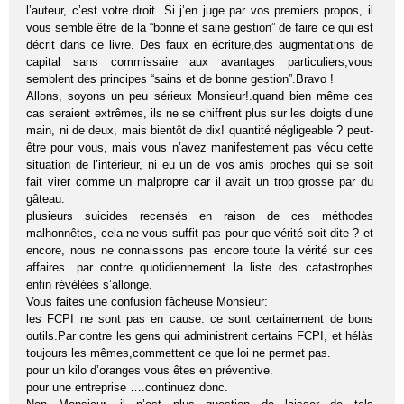
l’auteur, c’est votre droit. Si j’en juge par vos premiers propos, il
vous semble être de la “bonne et saine gestion” de faire ce qui est
décrit dans ce livre. Des faux en écriture,des augmentations de
capital sans commissaire aux avantages particuliers,vous
semblent des principes “sains et de bonne gestion”.Bravo !
Allons, soyons un peu sérieux Monsieur!.quand bien même ces
cas seraient extrêmes, ils ne se chiffrent plus sur les doigts d’une
main, ni de deux, mais bientôt de dix! quantité négligeable ? peut-
être pour vous, mais vous n’avez manifestement pas vécu cette
situation de l’intérieur, ni eu un de vos amis proches qui se soit
fait virer comme un malpropre car il avait un trop grosse par du
gâteau.
plusieurs suicides recensés en raison de ces méthodes
malhonnêtes, cela ne vous suffit pas pour que vérité soit dite ? et
encore, nous ne connaissons pas encore toute la vérité sur ces
affaires. par contre quotidiennement la liste des catastrophes
enfin révélées s’allonge.
Vous faites une confusion fâcheuse Monsieur:
les FCPI ne sont pas en cause. ce sont certainement de bons
outils.Par contre les gens qui administrent certains FCPI, et hélàs
toujours les mêmes,commettent ce que loi ne permet pas.
pour un kilo d’oranges vous êtes en préventive.
pour une entreprise ….continuez donc.