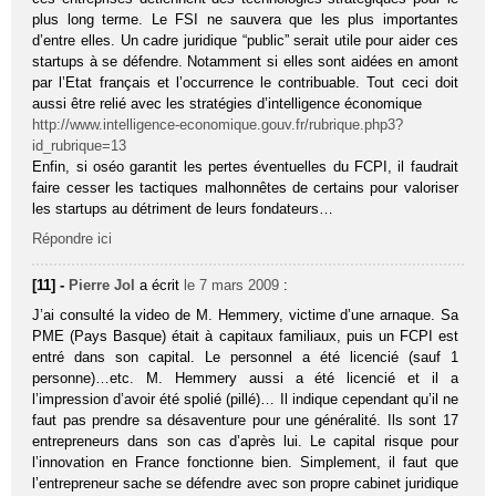
plus long terme. Le FSI ne sauvera que les plus importantes
d’entre elles. Un cadre juridique “public” serait utile pour aider ces
startups à se défendre. Notamment si elles sont aidées en amont
par l’Etat français et l’occurrence le contribuable. Tout ceci doit
aussi être relié avec les stratégies d’intelligence économique
http://www.intelligence-economique.gouv.fr/rubrique.php3?
id_rubrique=13
Enfin, si oséo garantit les pertes éventuelles du FCPI, il faudrait
faire cesser les tactiques malhonnêtes de certains pour valoriser
les startups au détriment de leurs fondateurs…
Répondre ici
[11] -
Pierre Jol
a écrit
le 7 mars 2009
:
J’ai consulté la video de M. Hemmery, victime d’une arnaque. Sa
PME (Pays Basque) était à capitaux familiaux, puis un FCPI est
entré dans son capital. Le personnel a été licencié (sauf 1
personne)…etc. M. Hemmery aussi a été licencié et il a
l’impression d’avoir été spolié (pillé)… Il indique cependant qu’il ne
faut pas prendre sa désaventure pour une généralité. Ils sont 17
entrepreneurs dans son cas d’après lui. Le capital risque pour
l’innovation en France fonctionne bien. Simplement, il faut que
l’entrepreneur sache se défendre avec son propre cabinet juridique