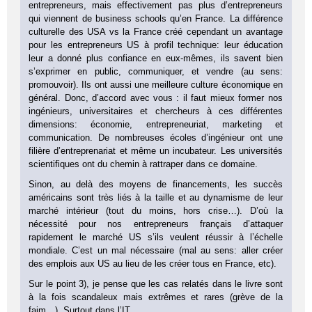
entrepreneurs, mais effectivement pas plus d’entrepreneurs
qui viennent de business schools qu’en France. La différence
culturelle des USA vs la France créé cependant un avantage
pour les entrepreneurs US à profil technique: leur éducation
leur a donné plus confiance en eux-mêmes, ils savent bien
s’exprimer en public, communiquer, et vendre (au sens:
promouvoir). Ils ont aussi une meilleure culture économique en
général. Donc, d’accord avec vous : il faut mieux former nos
ingénieurs, universitaires et chercheurs à ces différentes
dimensions: économie, entrepreneuriat, marketing et
communication. De nombreuses écoles d’ingénieur ont une
filière d’entreprenariat et même un incubateur. Les universités
scientifiques ont du chemin à rattraper dans ce domaine.
Sinon, au delà des moyens de financements, les succès
américains sont très liés à la taille et au dynamisme de leur
marché intérieur (tout du moins, hors crise…). D’où la
nécessité pour nos entrepreneurs français d’attaquer
rapidement le marché US s’ils veulent réussir à l’échelle
mondiale. C’est un mal nécessaire (mal au sens: aller créer
des emplois aux US au lieu de les créer tous en France, etc).
Sur le point 3), je pense que les cas relatés dans le livre sont
à la fois scandaleux mais extrêmes et rares (grève de la
faim…). Surtout dans l’IT.