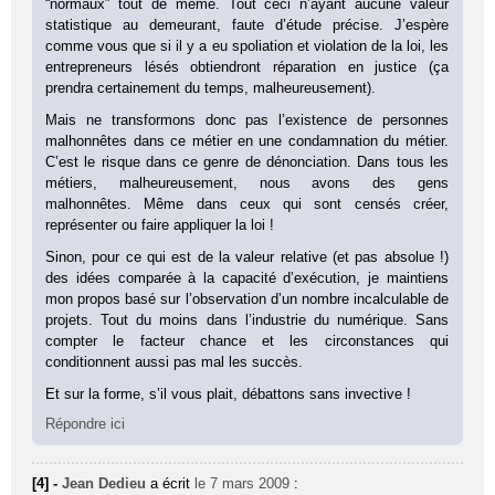
“normaux” tout de même. Tout ceci n’ayant aucune valeur
statistique au demeurant, faute d’étude précise. J’espère
comme vous que si il y a eu spoliation et violation de la loi, les
entrepreneurs lésés obtiendront réparation en justice (ça
prendra certainement du temps, malheureusement).
Mais ne transformons donc pas l’existence de personnes
malhonnêtes dans ce métier en une condamnation du métier.
C’est le risque dans ce genre de dénonciation. Dans tous les
métiers, malheureusement, nous avons des gens
malhonnêtes. Même dans ceux qui sont censés créer,
représenter ou faire appliquer la loi !
Sinon, pour ce qui est de la valeur relative (et pas absolue !)
des idées comparée à la capacité d’exécution, je maintiens
mon propos basé sur l’observation d’un nombre incalculable de
projets. Tout du moins dans l’industrie du numérique. Sans
compter le facteur chance et les circonstances qui
conditionnent aussi pas mal les succès.
Et sur la forme, s’il vous plait, débattons sans invective !
Répondre ici
[4] -
Jean Dedieu
a écrit
le 7 mars 2009
: