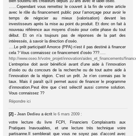
bien soutenu les créateurs depuis 10 ans avec le label oseo.
……Cependant vous remettez le couvert à la fin de votre article
avec le rôle du financement public pour l’amorçage pour avoir le
temps de négocier au mieux (valorisation) devant les
investisseurs après la mise au point du produit. Et donc on fait à
nouveau référence aux moyens d’oséo pour cette phase du tout
début. Et on n’a toujours pas de réponses de la part des
intéressés, à savoir la direction d’oséo.
….Le prêt participatif Amorce (PPA) n’est il pas destiné à financer
cela ? Vous connaissez ce financement d’oséo ???…..
http://www.oseo.fr/votre_projet/innovation/aides_et_financements/finan
L’entreprise doit avoir bénéficié avant d’une aide à l’innovation
d’oséo ou du concours de la recherche ou de tout autre aide à
l’innovation de la région. C’est un prêt. Je n’en connais pas le
taux. Mais il paraît qu’il permet aussi de financer le programme
d’innovation.Peut être que c’est sélectif aussi comme solution.
Vous connaissez ??
Répondre ici
[2] -
Jean Dedieu
a écrit
le 6 mars 2009
:
votre lecture du livre FCPI, Financiers Complaisants aux
Pratiques Inavouables, et une lecture très technique voire
partisanne.Il semblerait que vous ne soyez pas d’accord avec