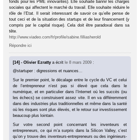
fonds pour les PME innovantes). Elle souhaite bannir les charges
sociales qui affectent le marché du travail. Elle souhaite réduire le
rôle de l’Etat. Il serait interessant de savoir ce qu’elle pense de
tout ceci et de la situation des startups et de leur financement (y
compris par le capital risque). Cela doit être paradoxal dans sa
tête.
http://www.viadeo.com/fr/profile/sabine.filliasherold
Répondre ici
[14] - Olivier Ezratty
a écrit
le 8 mars 2009
:
@startuper : digressions et nuances…
Sur le premier point, le décalage entre le cycle du VC et celui
de l’entrepreneur n’est pas si élevé que cela dans le
numérique, et en particulier dans l’Internet où les succès (ou
les échecs) se construisent assez vite. Il en va différemment
dans des industries plus traditionnelles et même dans la santé
où les risques sont plus élevés, et le retour sur investissement
beaucoup plus lointain.
Sur votre second point concernant les inventeurs et
entrepreneurs, ce qui m’a surpris dans la Silicon Valley, c’est
qu’on y trouve des inventeurs-entrepreneurs ou des ingénieurs-