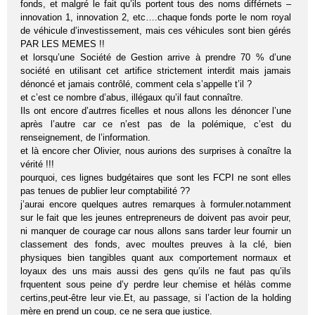
fonds, et malgré le fait qu’ils portent tous des noms différnets –
innovation 1, innovation 2, etc….chaque fonds porte le nom royal
de véhicule d’investissement, mais ces véhicules sont bien gérés
PAR LES MEMES !!
et lorsqu’une Société de Gestion arrive à prendre 70 % d’une
société en utilisant cet artifice strictement interdit mais jamais
dénoncé et jamais contrôlé, comment cela s’appelle t’il ?
et c’est ce nombre d’abus, illégaux qu’il faut connaître.
Ils ont encore d’autrres ficelles et nous allons les dénoncer l’une
après l’autre car ce n’est pas de la polémique, c’est du
renseignement, de l’information.
et là encore cher Olivier, nous aurions des surprises à conaître la
vérité !!!
pourquoi, ces lignes budgétaires que sont les FCPI ne sont elles
pas tenues de publier leur comptabilité ??
j’aurai encore quelques autres remarques à formuler.notamment
sur le fait que les jeunes entrepreneurs de doivent pas avoir peur,
ni manquer de courage car nous allons sans tarder leur fournir un
classement des fonds, avec moultes preuves à la clé, bien
physiques bien tangibles quant aux comportement normaux et
loyaux des uns mais aussi des gens qu’ils ne faut pas qu’ils
frquentent sous peine d’y perdre leur chemise et hélàs comme
certins,peut-être leur vie.Et, au passage, si l’action de la holding
mère en prend un coup, ce ne sera que justice.