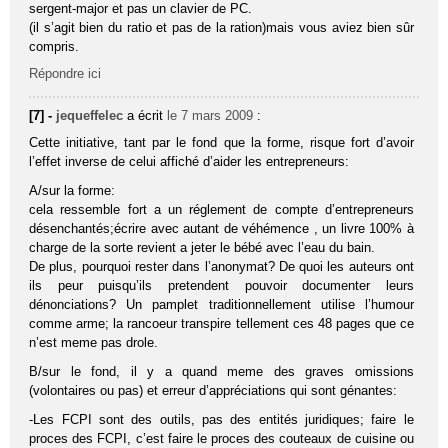
sergent-major et pas un clavier de PC.
(il s’agit bien du ratio et pas de la ration)mais vous aviez bien sûr
compris.
Répondre ici
[7] -
jequeffelec
a écrit
le 7 mars 2009
:
Cette initiative, tant par le fond que la forme, risque fort d’avoir
l’effet inverse de celui affiché d’aider les entrepreneurs:
A/sur la forme:
cela ressemble fort a un réglement de compte d’entrepreneurs
désenchantés;écrire avec autant de véhémence , un livre 100% à
charge de la sorte revient a jeter le bébé avec l’eau du bain.
De plus, pourquoi rester dans l’anonymat? De quoi les auteurs ont
ils peur puisqu’ils pretendent pouvoir documenter leurs
dénonciations? Un pamplet traditionnellement utilise l’humour
comme arme; la rancoeur transpire tellement ces 48 pages que ce
n’est meme pas drole.
B/sur le fond, il y a quand meme des graves omissions
(volontaires ou pas) et erreur d’appréciations qui sont génantes:
-Les FCPI sont des outils, pas des entités juridiques; faire le
proces des FCPI, c’est faire le proces des couteaux de cuisine ou