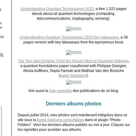
Understanding Quantum Technologies 2025
, a free 1,522 pages
y
ebook about all quantum technologies (computing,
telecommunications, cryptography, sensing):
u
er
ce
Understanding Quantum Technologies 2025 Key takeaways
, a 38
pages version with key takeaways from the eponymous book.
5),
The Two-Spin Enigma: From the Helium Atom to Quantum Ontology
,
a quantum foundations paper coauthored with Philippe Grangier,
Alexia Auffèves, Nayla Farouki and Mathias Van den Bossche
(
paper backstory
).
Voir aussi la
liste complète
des publications de ce blog.
Derniers albums photos
Depuis juillet 2014, mes photos sont maintenant intégrées dans ce
site sous la
forme d'albums consultables
dans le plugin "Photo-
Folders". Voici les derniers albums publiés ou mis à jour. Cliquez sur
les vignettes pour accéder aux albums.