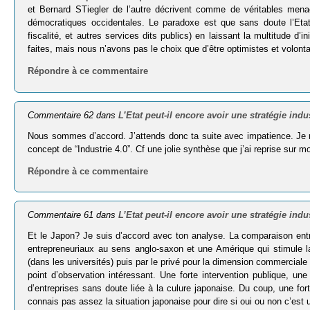
et Bernard STiegler de l’autre décrivent comme de véritables mena
démocratiques occidentales. Le paradoxe est que sans doute l’Etat
fiscalité, et autres services dits publics) en laissant la multitude d’i
faites, mais nous n’avons pas le choix que d’être optimistes et volont
Répondre à ce commentaire
Commentaire 62 dans
L’Etat peut-il encore avoir une stratégie indus
Nous sommes d’accord. J’attends donc ta suite avec impatience. Je n
concept de “Industrie 4.0”. Cf une jolie synthèse que j’ai reprise sur
Répondre à ce commentaire
Commentaire 61 dans
L’Etat peut-il encore avoir une stratégie indus
Et le Japon? Je suis d’accord avec ton analyse. La comparaison ent
entrepreneuriaux au sens anglo-saxon et une Amérique qui stimule la
(dans les universités) puis par le privé pour la dimension commercial
point d’observation intéressant. Une forte intervention publique, u
d’entreprises sans doute liée à la culure japonaise. Du coup, une for
connais pas assez la situation japonaise pour dire si oui ou non c’e