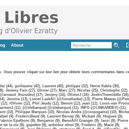
log
About
es. Vous pouvez cliquer sur leur lien pour obtenir leurs commentaires dans ce
far
(44),
guillaume
(42),
Laurent
(40),
philippe
(32),
Herve Kabla
(30),
8),
Jeremy Fain
(27),
Olivier
(27),
Marc
(27),
Nicolas
(25),
Christophe
(22),
@arnaud_thurudev)
(17),
Jeremy
(16),
OlivierJ
(16),
JustinThemiddle
(16)
14),
Jerome
(13),
Lionel LaskÃ© (@lionellaske)
(13),
Pierre Mawas (@Pe
(12),
/Olivier
(12),
Phil Jeudy
(12),
Benoit
(12),
jean
(12),
Louis van Proos
armen1
(11),
(@slebarque) (@slebarque)
(11),
INFO (@LINKANDEV)
(11),
ent
(10),
Philippe Marques
(10),
Nicolas Andre (@corpogame)
(10),
Miche
afael
(9),
FredericBaud
(9),
Laurent Bervas
(9),
Mickael
(9),
Hugues
(9),
Fabrice Epelboin
(9),
Benjamin
(9),
BenoÃ®t Granger
(9),
laozi
(9),
Pierre
t de la vie
(9),
gepettot
(9),
arderbor elnot
(9),
Frederic
(8),
Marie
(8),