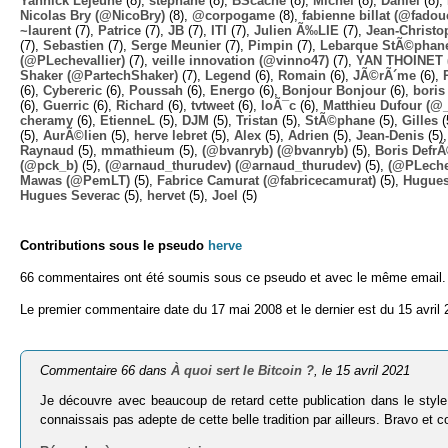
Yannick Lejeune
(8),
stephane
(8),
BScache
(8),
Michel
(8),
Daniel
(8),
Nicolas Bry (@NicoBry)
(8),
@corpogame
(8),
fabienne billat (@fadou
~laurent
(7),
Patrice
(7),
JB
(7),
ITI
(7),
Julien Ã‰LIE
(7),
Jean-Christo
(7),
Sebastien
(7),
Serge Meunier
(7),
Pimpin
(7),
Lebarque StÃ©phane
(@PLechevallier)
(7),
veille innovation (@vinno47)
(7),
YAN THOINET 
Shaker (@PartechShaker)
(7),
Legend
(6),
Romain
(6),
JÃ©rÃ´me
(6),
(6),
Cybereric
(6),
Poussah
(6),
Energo
(6),
Bonjour Bonjour
(6),
boris
(6),
Guerric
(6),
Richard
(6),
tvtweet
(6),
loÃ¯c
(6),
Matthieu Dufour (@
cheramy
(6),
EtienneL
(5),
DJM
(5),
Tristan
(5),
StÃ©phane
(5),
Gilles
(
(5),
AurÃ©lien
(5),
herve lebret
(5),
Alex
(5),
Adrien
(5),
Jean-Denis
(5)
Raynaud
(5),
mmathieum
(5),
(@bvanryb) (@bvanryb)
(5),
Boris Defr
(@pck_b)
(5),
(@arnaud_thurudev) (@arnaud_thurudev)
(5),
(@PLechev
Mawas (@PemLT)
(5),
Fabrice Camurat (@fabricecamurat)
(5),
Hugue
Hugues Severac
(5),
hervet
(5),
Joel
(5)
Contributions sous le pseudo
herve
66 commentaires ont été soumis sous ce pseudo et avec le même email.
Le premier commentaire date du 17 mai 2008 et le dernier est du 15 avril 
Commentaire 66 dans
À quoi sert le Bitcoin ?
, le 15 avril 2021
Je découvre avec beaucoup de retard cette publication dans le style
connaissais pas adepte de cette belle tradition par ailleurs. Bravo e