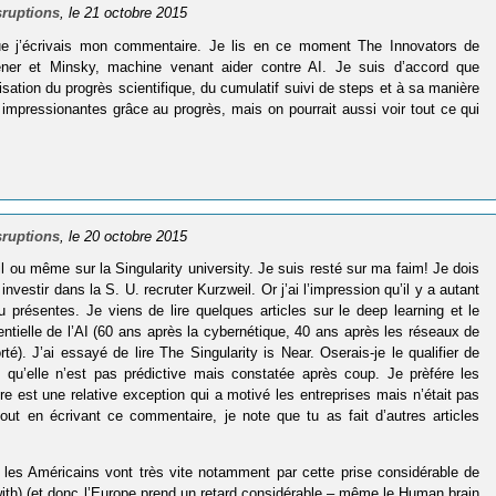
sruptions
, le 21 octobre 2015
 que j’écrivais mon commentaire. Je lis en ce moment The Innovators de
ner et Minsky, machine venant aider contre AI. Je suis d’accord que
isation du progrès scientifique, du cumulatif suivi de steps et à sa manière
 impressionantes grâce au progrès, mais on pourrait aussi voir tout ce qui
sruptions
, le 20 octobre 2015
l ou même sur la Singularity university. Je suis resté sur ma faim! Je dois
nvestir dans la S. U. recruter Kurzweil. Or j’ai l’impression qu’il y a autant
 présentes. Je viens de lire quelques articles sur le deep learning et le
entielle de l’AI (60 ans après la cybernétique, 40 ans après les réseaux de
té). J’ai essayé de lire The Singularity is Near. Oserais-je le qualifier de
t qu’elle n’est pas prédictive mais constatée après coup. Je prèfére les
e est une relative exception qui a motivé les entreprises mais n’était pas
out en écrivant ce commentaire, je note que tu as fait d’autres articles
 les Américains vont très vite notamment par cette prise considérable de
ith) (et donc l’Europe prend un retard considérable – même le Human brain