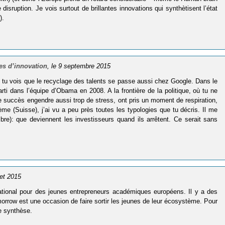
disruption. Je vois surtout de brillantes innovations qui synthètisent l’état
).
es d’innovation
, le 9 septembre 2015
, tu vois que le recyclage des talents se passe aussi chez Google. Dans le
ti dans l’équipe d’Obama en 2008. A la frontière de la politique, où tu ne
le succès engendre aussi trop de stress, ont pris un moment de respiration,
e (Suisse), j’ai vu a peu près toutes les typologies que tu décris. Il me
re): que deviennent les investisseurs quand ils arrêtent. Ce serait sans
llet 2015
national pour des jeunes entrepreneurs académiques européens. Il y a des
morrow est une occasion de faire sortir les jeunes de leur écosystème. Pour
e synthèse.