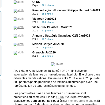
QFDN
Expo
791 photos
Remise Légion d'Honneur Philippe Herbert Jul2021
2021
15 photos
Vivatech Jun2021
2021
120 photos
Visite C2N Palaiseau Mar2021
2021
17 photos
Annonce Stratégie Quantique C2N Jan2021
2021
137 photos
Maison Bergès Jul2020
2020
54 photos
Grenoble Jul2020
2020
22 photos
Avec Marie-Anne Magnac, j'ai lancé
#QFDN
, l'initiative de
valorisation de femmes du numérique par la photo. Elle circule dans
différentes manifestations. J'ai réalisé entre 2011 et mi 2023 plus de
800 portraits photographiques de femmes du numérique avec une
représentation de tous les métiers du numérique.
Les photos et les bios de ces femmes du numérique sont
présentées au complet sur le site
QFDN
! Vous pouvez aussi
visualiser les derniers portraits publiés sur
mon propre site photo
. Et
ci-dessous, les 16 derniers par date de prise de vue, les vignettes