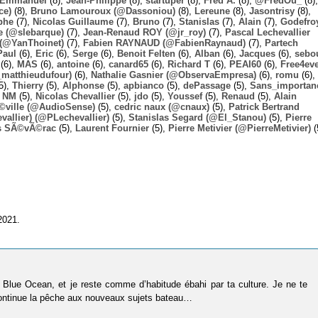
Emmanuel
(8),
Jean-Philippe
(8),
startuper
(8),
Fred A.
(8),
@FredOu_
(8),
ce)
(8),
Bruno Lamouroux (@Dassoniou)
(8),
Lereune
(8),
Jasontrisy
(8),
phe
(7),
Nicolas Guillaume
(7),
Bruno
(7),
Stanislas
(7),
Alain
(7),
Godefro
 (@slebarque)
(7),
Jean-Renaud ROY (@jr_roy)
(7),
Pascal Lechevallier
(@YanThoinet)
(7),
Fabien RAYNAUD (@FabienRaynaud)
(7),
Partech
Paul
(6),
Eric
(6),
Serge
(6),
Benoit Felten
(6),
Alban
(6),
Jacques
(6),
sebo
(6),
MAS
(6),
antoine
(6),
canard65
(6),
Richard T
(6),
PEAI60
(6),
Free4ev
_matthieudufour)
(6),
Nathalie Gasnier (@ObservaEmpresa)
(6),
romu
(6),
5),
Thierry
(5),
Alphonse
(5),
apbianco
(5),
dePassage
(5),
Sans_importan
,
NM
(5),
Nicolas Chevallier
(5),
jdo
(5),
Youssef
(5),
Renaud
(5),
Alain
Ã©ville (@AudioSense)
(5),
cedric naux (@cnaux)
(5),
Patrick Bertrand
allier) (@PLechevallier)
(5),
Stanislas Segard (@El_Stanou)
(5),
Pierre
s SÃ©vÃ©rac
(5),
Laurent Fournier
(5),
Pierre Metivier (@PierreMetivier)
(
2021.
 Blue Ocean, et je reste comme d’habitude ébahi par ta culture. Je ne te
t continue la pêche aux nouveaux sujets bateau…