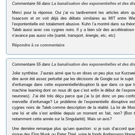
Commentaire 56 dans
La banalisation des exponentielles et des di
Merci pour la réponse. Oui j’ai vu tardivement tes articles alors
Isaacson et on voit déjà des débats similaires au MIT entre Wie
l’expontentielle est totalement abusive. Kuhn l’a montré dans sa théor
Taleb aussi avec ces cygnes noirs. Il y a bien sûr des accélératiosn
n’avance pas aussi vite (santé, transport, énergie, etc, etc)
Répondre à ce commentaire
Commentaire 55 dans
La banalisation des exponentielles et des di
Jolie synthèse. J’aurais aimé que tu en dises un peu plus sur Kurzwei
dire avoir été assez perturbé par les décisions de Google sur le sujet: i
d’enfumage dans cette exponentielle/disuption là que dans ce que tu
machine learning dont on nous dit que c’est enfin le début de l’expon
neurones). J’ai été très déçu parce que j’ai lu (et donc un peu confor
merveille d’enfumage? Le problème de l’exponentielle disruptive es
cygnes noirs de Taleb comme description de la réalité. La loi de Moor
une loi et elle s’est arrêtée depuis un moment en fait, non? (Bon t
notamment cette année sur la Singularité). Mais un avis?
Une dernière remarque plus qu’uen question: si je suis d’accord que
risque des Elon Musk ou Peter Thiel, voire le fonds Andressesn Horow