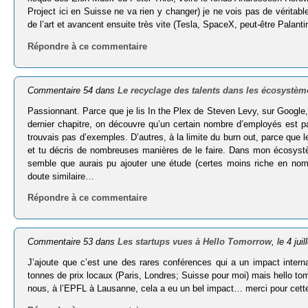
Project ici en Suisse ne va rien y changer) je ne vois pas de véritable 
de l’art et avancent ensuite très vite (Tesla, SpaceX, peut-être Palantir
Répondre à ce commentaire
Commentaire 54 dans
Le recyclage des talents dans les écosystèm
Passionnant. Parce que je lis In the Plex de Steven Levy, sur Google
dernier chapitre, on découvre qu’un certain nombre d’employés est par
trouvais pas d’exemples. D’autres, à la limite du burn out, parce que 
et tu décris de nombreuses manières de le faire. Dans mon écosystèm
semble que aurais pu ajouter une étude (certes moins riche en nomb
doute similaire…
Répondre à ce commentaire
Commentaire 53 dans
Les startups vues à Hello Tomorrow
, le 4 jui
J’ajoute que c’est une des rares conférences qui a un impact inter
tonnes de prix locaux (Paris, Londres; Suisse pour moi) mais hello to
nous, à l’EPFL à Lausanne, cela a eu un bel impact… merci pour cett