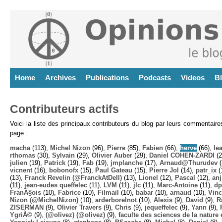
Home
Archives
Publications
Podcasts
Videos
B
Contributeurs actifs
Voici la liste des principaux contributeurs du blog par leurs commentair
page :
macha
(113),
Michel Nizon
(96),
Pierre
(85),
Fabien
(66),
herve
(66),
lea
rthomas
(30),
Sylvain
(29),
Olivier Auber
(29),
Daniel COHEN-ZARDI
(2
julien
(19),
Patrick
(19),
Fab
(19),
jmplanche
(17),
Arnaud@Thurudev (
vicnent
(16),
bobonofx
(15),
Paul Gateau
(15),
Pierre Jol
(14),
patr_ix
(
(13),
Franck Revelin (@FranckAtDell)
(13),
Lionel
(12),
Pascal
(12),
anj
(11),
jean-eudes queffelec
(11),
LVM
(11),
jlc
(11),
Marc-Antoine
(11),
dp
FranÃ§ois
(10),
Fabrice
(10),
Filmail
(10),
babar
(10),
arnaud
(10),
Vinc
Nizon (@MichelNizon)
(10),
arderborelnot
(10),
Alexis
(9),
David
(9),
R
ZISERMAN
(9),
Olivier Travers
(9),
Chris
(9),
jequeffelec
(9),
Yann
(9),
YgriÃ©
(9),
(@olivez) (@olivez)
(9),
faculte des sciences de la nature e