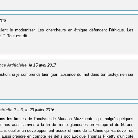
2018
ulent le moderniser. Les chercheurs en éthique défendent l’éthique. Les
 “. Tout est dit.
ce Artificielle
, le 15 avril 2017
stion: si je comprends bien (par l’absence du mot dans ton texte), rien sur
trielle ? – 3
, le 29 juillet 2016
ans les limites de l’analyse de Mariana Mazzucato, qui malgré quelques
ommes aussi arrivés à la fin de trente glorieuses en Europe et de 50 ans
ans oublier un développement assez effreiné de la Chine qui va devoir se
l faut aussi prendre en compte les défis sociaux que Thomas Piketty d’un coté