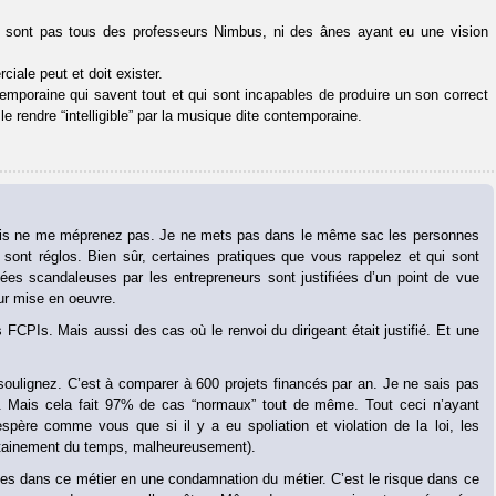
ne sont pas tous des professeurs Nimbus, ni des ânes ayant eu une vision
iale peut et doit exister.
mporaine qui savent tout et qui sont incapables de produire un son correct
 rendre “intelligible” par la musique dite contemporaine.
 Mais ne me méprenez pas. Je ne mets pas dans le même sac les personnes
sont réglos. Bien sûr, certaines pratiques que vous rappelez et qui sont
ugées scandaleuses par les entrepreneurs sont justifiées d’un point de vue
ur mise en oeuvre.
 FCPIs. Mais aussi des cas où le renvoi du dirigeant était justifié. Et une
oulignez. C’est à comparer à 600 projets financés par an. Je ne sais pas
. Mais cela fait 97% de cas “normaux” tout de même. Tout ceci n’ayant
spère comme vous que si il y a eu spoliation et violation de la loi, les
certainement du temps, malheureusement).
s dans ce métier en une condamnation du métier. C’est le risque dans ce