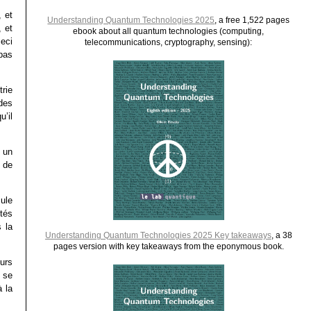
 et
Understanding Quantum Technologies 2025
, a free 1,522 pages
, et
ebook about all quantum technologies (computing,
ceci
telecommunications, cryptography, sensing):
pas
rie
 des
u’il
 un
 de
ule
tés
 la
Understanding Quantum Technologies 2025 Key takeaways
, a 38
pages version with key takeaways from the eponymous book.
urs
s se
 la