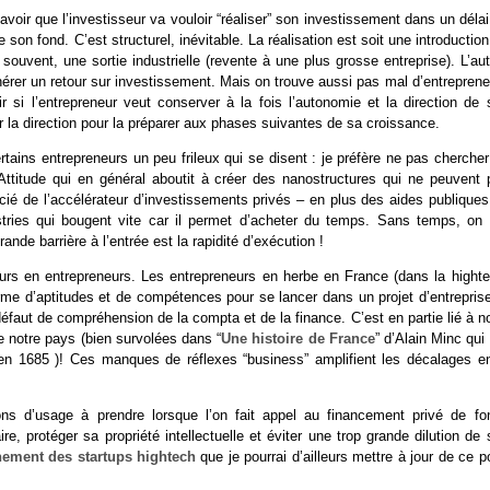
avoir que l’investisseur va vouloir “réaliser” son investissement dans un déla
son fond. C’est structurel, inévitable. La réalisation est soit une introductio
 souvent, une sortie industrielle (revente à une plus grosse entreprise). L’au
nérer un retour sur investissement. Mais on trouve aussi pas mal d’entrepren
r si l’entrepreneur veut conserver à la fois l’autonomie et la direction de 
er la direction pour la préparer aux phases suivantes de sa croissance.
ertains entrepreneurs un peu frileux qui se disent : je préfère ne pas cherche
 Attitude qui en général aboutit à créer des nanostructures qui ne peuvent 
ficié de l’accélérateur d’investissements privés – en plus des aides publique
stries qui bougent vite car il permet d’acheter du temps. Sans temps, on 
nde barrière à l’entrée est la rapidité d’exécution !
eurs en entrepreneurs. Les entrepreneurs en herbe en France (dans la highte
rme d’aptitudes et de compétences pour se lancer dans un projet d’entreprise.
aut de compréhension de la compta et de la finance. C’est en partie lié à no
e notre pays (bien survolées dans “
Une histoire de France
” d’Alain Minc qui 
en 1685 )! Ces manques de réflexes “business” amplifient les décalages en
ions d’usage à prendre lorsque l’on fait appel au financement privé de fo
e, protéger sa propriété intellectuelle et éviter une trop grande dilution de
ement des startups hightech
que je pourrai d’ailleurs mettre à jour de ce p