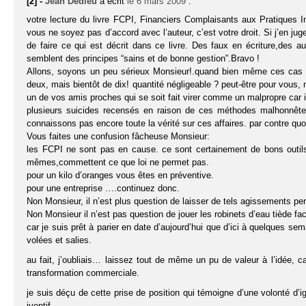
[2] -
Jean Dedieu
a écrit
le 6 mars 2009
:
votre lecture du livre FCPI, Financiers Complaisants aux Pratiques In
vous ne soyez pas d’accord avec l’auteur, c’est votre droit. Si j’en ju
de faire ce qui est décrit dans ce livre. Des faux en écriture,des 
semblent des principes “sains et de bonne gestion”.Bravo !
Allons, soyons un peu sérieux Monsieur!.quand bien même ces cas ser
deux, mais bientôt de dix! quantité négligeable ? peut-être pour vous, 
un de vos amis proches qui se soit fait virer comme un malpropre car i
plusieurs suicides recensés en raison de ces méthodes malhonnêtes
connaissons pas encore toute la vérité sur ces affaires. par contre quo
Vous faites une confusion fâcheuse Monsieur:
les FCPI ne sont pas en cause. ce sont certainement de bons outils.
mêmes,commettent ce que loi ne permet pas.
pour un kilo d’oranges vous êtes en préventive.
pour une entreprise ….continuez donc.
Non Monsieur, il n’est plus question de laisser de tels agissements per
Non Monsieur il n’est pas question de jouer les robinets d’eau tiède fac
car je suis prêt à parier en date d’aujourd’hui que d’ici à quelques s
volées et salies.
au fait, j’oubliais… laissez tout de même un pu de valeur à l’idée, ca
transformation commerciale.
je suis déçu de cette prise de position qui témoigne d’une volonté d’
iventif.