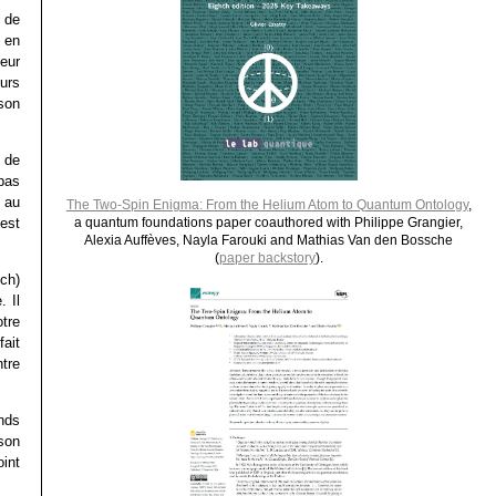
i de
n en
teur
eurs
son
r de
pas
s au
The Two-Spin Enigma: From the Helium Atom to Quantum Ontology
,
est
a quantum foundations paper coauthored with Philippe Grangier,
Alexia Auffèves, Nayla Farouki and Mathias Van den Bossche
(
paper backstory
).
ch)
 Il
tre
fait
tre
nds
 son
oint