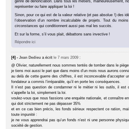
genre de dénonciation. Dans tous les métiers, malheureusement, 
représenter ou faire appliquer la loi !
Sinon, pour ce qui est de la valeur relative (et pas absolue !) des
l’observation d’un nombre incalculable de projets. Tout du moin
circonstances qui conditionnent aussi pas mal les succès.
Et sur la forme, s’il vous plait, débattons sans invective !
Répondre ici
[4] -
Jean Dedieu
a écrit
le 7 mars 2009
:
@ Olivier, naturellement nous sommes tentés de tomber dans le piège
je tiens moi aussi le pari que dans moins d’un mois nous aurons con
au delà de cette guerre des chiffres, il est inconcevable d’accepter un
fondateur a commis l’irréparable, qu’il en porte les conséquences.
Il n’est pas question de condamner ni le métier ni les outils, il es
s’appelle la loi, simplement la loi.
voulez-vous que nous fassions une enquète nationale, et connaître enfin
qui doit strictement ne pas dépasser 35%
et en ce cas bien précis, les fonds sérieux respectent ce ration, mai
toute impunité :
je ne vous apprendrai pas qu’un fonds n’est ni une personne physiq
société de gestion.