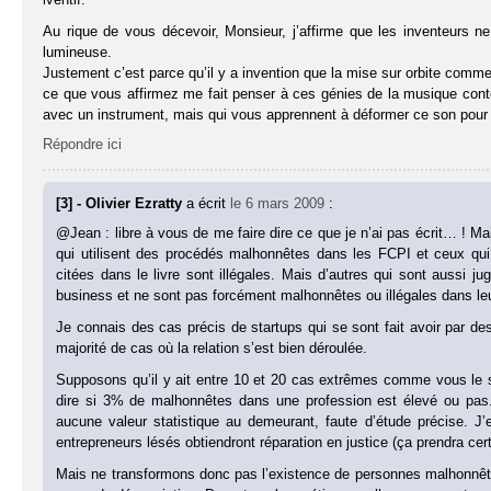
Au rique de vous décevoir, Monsieur, j’affirme que les inventeurs 
lumineuse.
Justement c’est parce qu’il y a invention que la mise sur orbite commerc
ce que vous affirmez me fait penser à ces génies de la musique conte
avec un instrument, mais qui vous apprennent à déformer ce son pour le
Répondre ici
[3] - Olivier Ezratty
a écrit
le 6 mars 2009
:
@Jean : libre à vous de me faire dire ce que je n’ai pas écrit… !
qui utilisent des procédés malhonnêtes dans les FCPI et ceux qui 
citées dans le livre sont illégales. Mais d’autres qui sont aussi j
business et ne sont pas forcément malhonnêtes ou illégales dans le
Je connais des cas précis de startups qui se sont fait avoir par des
majorité de cas où la relation s’est bien déroulée.
Supposons qu’il y ait entre 10 et 20 cas extrêmes comme vous le s
dire si 3% de malhonnêtes dans une profession est élevé ou pas
aucune valeur statistique au demeurant, faute d’étude précise. J’e
entrepreneurs lésés obtiendront réparation en justice (ça prendra 
Mais ne transformons donc pas l’existence de personnes malhonnête