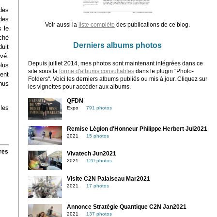
des
des
Voir aussi la
liste complète
des publications de ce blog.
s le
ché
Derniers albums photos
duit
vé.
Depuis juillet 2014, mes photos sont maintenant intégrées dans ce
plus
site sous la
forme d'albums consultables
dans le plugin "Photo-
ent
Folders". Voici les derniers albums publiés ou mis à jour. Cliquez sur
nus
les vignettes pour accéder aux albums.
QFDN
les
Expo
791 photos
Remise Légion d'Honneur Philippe Herbert Jul2021
2021
15 photos
res
Vivatech Jun2021
2021
120 photos
Visite C2N Palaiseau Mar2021
2021
17 photos
Annonce Stratégie Quantique C2N Jan2021
2021
137 photos