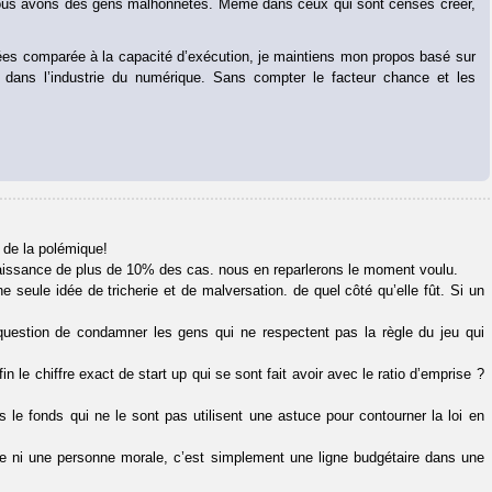
nous avons des gens malhonnêtes. Même dans ceux qui sont censés créer,
 idées comparée à la capacité d’exécution, je maintiens mon propos basé sur
s dans l’industrie du numérique. Sans compter le facteur chance et les
 de la polémique!
naissance de plus de 10% des cas. nous en reparlerons le moment voulu.
e seule idée de tricherie et de malversation. de quel côté qu’elle fût. Si un
t question de condamner les gens qui ne respectent pas la règle du jeu qui
 le chiffre exact de start up qui se sont fait avoir avec le ratio d’emprise ?
s le fonds qui ne le sont pas utilisent une astuce pour contourner la loi en
ue ni une personne morale, c’est simplement une ligne budgétaire dans une