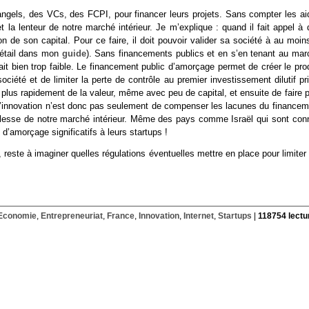
 angels, des VCs, des FCPI, pour financer leurs projets. Sans compter les ai
a lenteur de notre marché intérieur. Je m’explique : quand il fait appel à 
on de son capital. Pour ce faire, il doit pouvoir valider sa société à au moin
détail dans mon
guide
). Sans financements publics et en s’en tenant au mar
rait bien trop faible. Le financement public d’amorçage permet de créer le pro
iété et de limiter la perte de contrôle au premier investissement dilutif pri
r plus rapidement de la valeur, même avec peu de capital, et ensuite de faire 
à l’innovation n’est donc pas seulement de compenser les lacunes du financem
blesse de notre marché intérieur. Même des pays comme Israël qui sont con
’amorçage significatifs à leurs startups !
te à imaginer quelles régulations éventuelles mettre en place pour limiter 
Economie
,
Entrepreneuriat
,
France
,
Innovation
,
Internet
,
Startups
|
118754 lectu