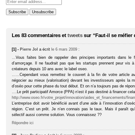
Les 83 commentaires et
tweets
sur “Faut-il se méfier 
[1] -
Pierre Jol
a écrit
le 6 mars 2009
:
…Vous faites bien de rappeler des principes importants dans le f
d’amorçage. Il ne faudrait pas que les startups prennent peur vis
créateurs depuis 10 ans avec le label oseo.
……Cependant vous remettez le couvert à la fin de votre article av
négocier au mieux (valorisation) devant les investisseurs après la
d’oséo pour cette phase du tout début. Et on n’a toujours pas de répons
….Le prêt participatif Amorce (PPA) n’est il pas destiné à financer c
http://www.oseo.fr/votre_projet/innovation/aides_et_financements/fin
L’entreprise doit avoir bénéficié avant d’une aide à l’innovation d’os
région. C’est un prêt. Je n’en connais pas le taux. Mais il paraît q
sélectif aussi comme solution. Vous connaissez ??
Répondre ici