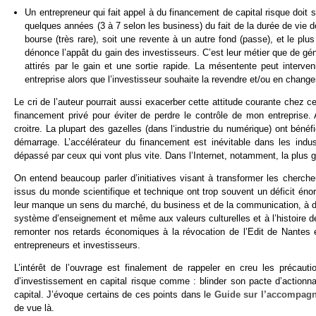
Un entrepreneur qui fait appel à du financement de capital risque doit s
quelques années (3 à 7 selon les business) du fait de la durée de vie de 
bourse (très rare), soit une revente à un autre fond (passe), et le plus
dénonce l’appât du gain des investisseurs. C’est leur métier que de gé
attirés par le gain et une sortie rapide. La mésentente peut interveni
entreprise alors que l’investisseur souhaite la revendre et/ou en chang
Le cri de l’auteur pourrait aussi exacerber cette attitude courante chez c
financement privé pour éviter de perdre le contrôle de mon entreprise.
croitre. La plupart des gazelles (dans l‘industrie du numérique) ont béné
démarrage. L’accélérateur du financement est inévitable dans les indu
dépassé par ceux qui vont plus vite. Dans l’Internet, notamment, la plus gra
On entend beaucoup parler d’initiatives visant à transformer les cherch
issus du monde scientifique et technique ont trop souvent un déficit éno
leur manque un sens du marché, du business et de la communication, à déf
système d’enseignement et même aux valeurs culturelles et à l’histoire d
remonter nos retards économiques à la révocation de l’Edit de Nantes 
entrepreneurs et investisseurs.
L’intérêt de l’ouvrage est finalement de rappeler en creu les précaut
d’investissement en capital risque comme : blinder son pacte d’actionnair
capital. J’évoque certains de ces points dans le
Guide sur l’accompagn
de vue là.