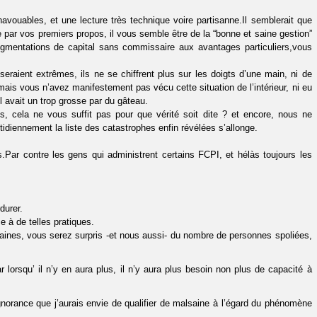
avouables, et une lecture très technique voire partisanne.Il semblerait que
ge par vos premiers propos, il vous semble être de la “bonne et saine gestion”
augmentations de capital sans commissaire aux avantages particuliers,vous
aient extrêmes, ils ne se chiffrent plus sur les doigts d’une main, ni de
mais vous n’avez manifestement pas vécu cette situation de l’intérieur, ni eu
l avait un trop grosse par du gâteau.
, cela ne vous suffit pas pour que vérité soit dite ? et encore, nous ne
tidiennement la liste des catastrophes enfin révélées s’allonge.
Par contre les gens qui administrent certains FCPI, et hélàs toujours les
durer.
e à de telles pratiques.
emaines, vous serez surpris -et nous aussi- du nombre de personnes spoliées,
r lorsqu’ il n’y en aura plus, il n’y aura plus besoin non plus de capacité à
ignorance que j’aurais envie de qualifier de malsaine à l’égard du phénomène