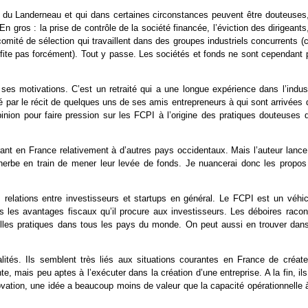
 du Landerneau et qui dans certaines circonstances peuvent être douteuses,
n gros : la prise de contrôle de la société financée, l’éviction des dirigeants
comité de sélection qui travaillent dans des groupes industriels concurrents (
rofite pas forcément). Tout y passe. Les sociétés et fonds ne sont cependant 
es motivations. C’est un retraité qui a une longue expérience dans l’indust
ué par le récit de quelques uns de ses amis entrepreneurs à qui sont arrivées
inion pour faire pression sur les FCPI à l’origine des pratiques douteuses q
ant en France relativement à d’autres pays occidentaux. Mais l’auteur lance
n herbe en train de mener leur levée de fonds. Je nuancerai donc les propos
elations entre investisseurs et startups en général. Le FCPI est un véhic
s les avantages fiscaux qu’il procure aux investisseurs. Les déboires racon
elles pratiques dans tous les pays du monde. On peut aussi en trouver dans
lités. Ils semblent très liés aux situations courantes en France de créate
e, mais peu aptes à l’exécuter dans la création d’une entreprise. A la fin, il
ation, une idée a beaucoup moins de valeur que la capacité opérationnelle à