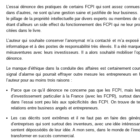
L’essai dénonce des pratiques de certains FCPI qui sont assez connues
dans d’autres, ne sont qu’une gestion saine et justifiée de leur business. E
le pillage de la propriété intellectuelle par divers experts ou membres de 
étant d’ailleurs un side effect du fonctionnement des FCPI qui ne leur p
citées dans le livre.
L’auteur qui souhaite conserver l’anonymat m’a contacté et m’a exposé s
informatique et à des postes de responsabilité très élevés. Il a été marq
mésaventures avec leurs investisseurs. Il a alors souhaité mobiliser l’op
dénonce.
Le manque d’éthique dans la conduite des affaires est certainement cour
signal d’alarme qui pourrait effrayer outre mesure les entrepreneurs e
l’auteur pour au moins trois raisons :
Parce que ce qu’il dénonce ne concerne pas que les FCPI, mais les r
d’investissement particulier à la France (avec les FCPR), surtout dan
dans l’essai sont peu liés aux spécificités des FCPI. On trouve de t
relations entre business angels et entrepreneurs.
Les cas décrits sont extrêmes et il ne faut pas en faire des généra
d’entreprises qui sont surtout des inventeurs, avec une idée intéressant
sentent dépossédés de leur idée. A mon sens, dans le monde de l’innov
transformer en succès commercial.