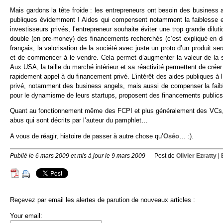
Mais gardons la tête froide : les entrepreneurs ont besoin des business
publiques évidemment ! Aides qui compensent notamment la faiblesse et l
investisseurs privés, l’entrepreneur souhaite éviter une trop grande diluti
double (en pre-money) des financements recherchés (c’est expliqué en 
français, la valorisation de la société avec juste un proto d’un produit se
et de commencer à le vendre. Cela permet d’augmenter la valeur de la soc
Aux USA, la taille du marché intérieur et sa réactivité permettent de crée
rapidement appel à du financement privé. L’intérêt des aides publiques 
privé, notamment des business angels, mais aussi de compenser la fai
pour le dynamisme de leurs startups, proposent des financements publics d
Quant au fonctionnement même des FCPI et plus généralement des VCs, res
abus qui sont décrits par l’auteur du pamphlet…
A vous de réagir, histoire de passer à autre chose qu’
Oséo
… :).
Publié le 6 mars 2009 et mis à jour le 9 mars 2009
Post de
Olivier Ezratty
|
Reçevez par email les alertes de parution de nouveaux articles :
Your email: