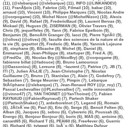
(11),
(@slebarque) (@slebarque)
(11),
INFO (@LINKANDEV)
(11),
FranÃ§ois
(10),
Fabrice
(10),
Filmail
(10),
babar
(10),
arnaud
(10),
Vincent
(10),
Philippe Marques
(10),
Nicolas Andre
(@corpogame)
(10),
Michel Nizon (@MichelNizon)
(10),
Alexis
(9),
David
(9),
Rafael
(9),
FredericBaud
(9),
Laurent Bervas
(9),
Mickael
(9),
Hugues
(9),
ZISERMAN
(9),
Olivier Travers
(9),
Chris
(9),
jequeffelec
(9),
Yann
(9),
Fabrice Epelboin
(9),
Benjamin
(9),
BenoÃ®t Granger
(9),
laozi
(9),
Pierre YgriÃ©
(9),
(@olivez) (@olivez)
(9),
faculte des sciences de la nature et de
la vie
(9),
gepettot
(9),
Frederic
(8),
Marie
(8),
Yannick Lejeune
(8),
stephane
(8),
BScache
(8),
Michel
(8),
Daniel
(8),
Emmanuel
(8),
Jean-Philippe
(8),
startuper
(8),
Fred A.
(8),
@FredOu_
(8),
Nicolas Bry (@NicoBry)
(8),
@corpogame
(8),
fabienne billat (@fadouce)
(8),
Bruno Lamouroux
(@Dassoniou)
(8),
Lereune
(8),
~laurent
(7),
Patrice
(7),
JB
(7),
ITI
(7),
Julien Ã‰LIE
(7),
Jean-Christophe
(7),
Nicolas
Guillaume
(7),
Bruno
(7),
Stanislas
(7),
Alain
(7),
Godefroy
(7),
Sebastien
(7),
Serge Meunier
(7),
Pimpin
(7),
Lebarque
StÃ©phane (@slebarque)
(7),
Jean-Renaud ROY (@jr_roy)
(7),
Pascal Lechevallier (@PLechevallier)
(7),
veille innovation
(@vinno47)
(7),
YAN THOINET (@YanThoinet)
(7),
Fabien
RAYNAUD (@FabienRaynaud)
(7),
Partech Shaker
(@PartechShaker)
(7),
arderborelnot
(7),
Legend
(6),
Romain
(6),
JÃ©rÃ´me
(6),
Paul
(6),
Eric
(6),
Serge
(6),
Benoit Felten
(6),
Alban
(6),
Jacques
(6),
sebou
(6),
Cybereric
(6),
Poussah
(6),
Energo
(6),
Bonjour Bonjour
(6),
boris
(6),
MAS
(6),
antoine
(6),
canard65
(6),
Richard T
(6),
PEAI60
(6),
Free4ever
(6),
Guerric
(6),
Richard
(6),
tvtweet
(6),
loÃ¯c
(6),
Matthieu Dufour