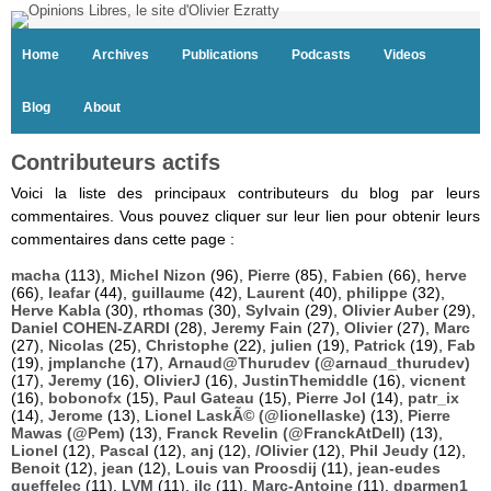
Home
Archives
Publications
Podcasts
Videos
Blog
About
Contributeurs actifs
Voici la liste des principaux contributeurs du blog par leurs
commentaires. Vous pouvez cliquer sur leur lien pour obtenir leurs
commentaires dans cette page :
macha
(113),
Michel Nizon
(96),
Pierre
(85),
Fabien
(66),
herve
(66),
leafar
(44),
guillaume
(42),
Laurent
(40),
philippe
(32),
Herve Kabla
(30),
rthomas
(30),
Sylvain
(29),
Olivier Auber
(29),
Daniel COHEN-ZARDI
(28),
Jeremy Fain
(27),
Olivier
(27),
Marc
(27),
Nicolas
(25),
Christophe
(22),
julien
(19),
Patrick
(19),
Fab
(19),
jmplanche
(17),
Arnaud@Thurudev (@arnaud_thurudev)
(17),
Jeremy
(16),
OlivierJ
(16),
JustinThemiddle
(16),
vicnent
(16),
bobonofx
(15),
Paul Gateau
(15),
Pierre Jol
(14),
patr_ix
(14),
Jerome
(13),
Lionel LaskÃ© (@lionellaske)
(13),
Pierre
Mawas (@Pem)
(13),
Franck Revelin (@FranckAtDell)
(13),
Lionel
(12),
Pascal
(12),
anj
(12),
/Olivier
(12),
Phil Jeudy
(12),
Benoit
(12),
jean
(12),
Louis van Proosdij
(11),
jean-eudes
queffelec
(11),
LVM
(11),
jlc
(11),
Marc-Antoine
(11),
dparmen1