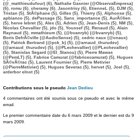
(@_matthieudufour)
(6),
Nathalie Gasnier (@ObservaEmpresa)
(6),
romu
(6),
cheramy
(6),
Jasontrisy
(6),
EtienneL
(5),
DJM
(5),
Tristan
(5),
StÃ©phane
(5),
Gilles
(5),
Thierry
(5),
Alphonse
(5),
apbianco
(5),
dePassage
(5),
Sans_importance
(5),
AurÃ©lien
(5),
herve lebret
(5),
Alex
(5),
Adrien
(5),
Jean-Denis
(5),
NM
(5),
Nicolas Chevallier
(5),
jdo
(5),
Youssef
(5),
Renaud
(5),
Alain
Raynaud
(5),
mmathieum
(5),
(@bvanryb) (@bvanryb)
(5),
Boris DefrÃ©ville (@AudioSense)
(5),
cedric naux (@cnaux)
(5),
Patrick Bertrand (@pck_b)
(5),
(@arnaud_thurudev)
(@arnaud_thurudev)
(5),
(@PLechevallier) (@PLechevallier)
(5),
Stanislas Segard (@El_Stanou)
(5),
Pierre Mawas
(@PemLT)
(5),
Fabrice Camurat (@fabricecamurat)
(5),
Hugues
SÃ©vÃ©rac
(5),
Laurent Fournier
(5),
Pierre Metivier
(@PierreMetivier)
(5),
Hugues Severac
(5),
hervet
(5),
Joel
(5),
arderbor elnot
(5)
Contributions sous le pseudo
Jean Dedieu
4 commentaires ont été soumis sous ce pseudo et avec le même
email.
Le premier commentaire date du 6 mars 2009 et le dernier est du 9
mars 2009.