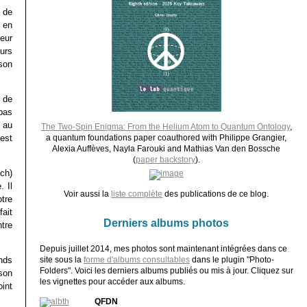
i de
n en
teur
eurs
son
r de
pas
s au
The Two-Spin Enigma: From the Helium Atom to Quantum Ontology
,
est
a quantum foundations paper coauthored with Philippe Grangier,
Alexia Auffèves, Nayla Farouki and Mathias Van den Bossche
(
paper backstory
).
ch)
 Il
Voir aussi la
liste complète
des publications de ce blog.
tre
fait
Derniers albums photos
tre
Depuis juillet 2014, mes photos sont maintenant intégrées dans ce
nds
site sous la
forme d'albums consultables
dans le plugin "Photo-
Folders". Voici les derniers albums publiés ou mis à jour. Cliquez sur
 son
les vignettes pour accéder aux albums.
oint
QFDN