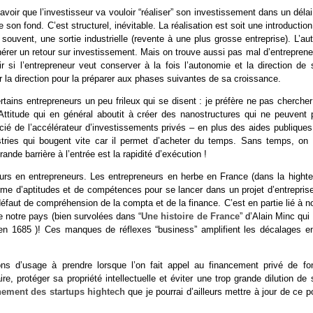
avoir que l’investisseur va vouloir “réaliser” son investissement dans un déla
son fond. C’est structurel, inévitable. La réalisation est soit une introductio
 souvent, une sortie industrielle (revente à une plus grosse entreprise). L’au
nérer un retour sur investissement. Mais on trouve aussi pas mal d’entrepren
r si l’entrepreneur veut conserver à la fois l’autonomie et la direction de 
er la direction pour la préparer aux phases suivantes de sa croissance.
ertains entrepreneurs un peu frileux qui se disent : je préfère ne pas cherche
 Attitude qui en général aboutit à créer des nanostructures qui ne peuvent 
ficié de l’accélérateur d’investissements privés – en plus des aides publique
stries qui bougent vite car il permet d’acheter du temps. Sans temps, on 
nde barrière à l’entrée est la rapidité d’exécution !
eurs en entrepreneurs. Les entrepreneurs en herbe en France (dans la highte
rme d’aptitudes et de compétences pour se lancer dans un projet d’entreprise.
aut de compréhension de la compta et de la finance. C’est en partie lié à no
e notre pays (bien survolées dans “
Une histoire de France
” d’Alain Minc qui 
en 1685 )! Ces manques de réflexes “business” amplifient les décalages en
ions d’usage à prendre lorsque l’on fait appel au financement privé de fo
e, protéger sa propriété intellectuelle et éviter une trop grande dilution de
ement des startups hightech
que je pourrai d’ailleurs mettre à jour de ce p