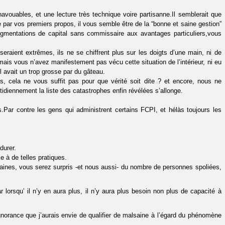
avouables, et une lecture très technique voire partisanne.Il semblerait que
ge par vos premiers propos, il vous semble être de la “bonne et saine gestion”
augmentations de capital sans commissaire aux avantages particuliers,vous
aient extrêmes, ils ne se chiffrent plus sur les doigts d’une main, ni de
mais vous n’avez manifestement pas vécu cette situation de l’intérieur, ni eu
l avait un trop grosse par du gâteau.
, cela ne vous suffit pas pour que vérité soit dite ? et encore, nous ne
tidiennement la liste des catastrophes enfin révélées s’allonge.
Par contre les gens qui administrent certains FCPI, et hélàs toujours les
durer.
e à de telles pratiques.
emaines, vous serez surpris -et nous aussi- du nombre de personnes spoliées,
r lorsqu’ il n’y en aura plus, il n’y aura plus besoin non plus de capacité à
ignorance que j’aurais envie de qualifier de malsaine à l’égard du phénomène