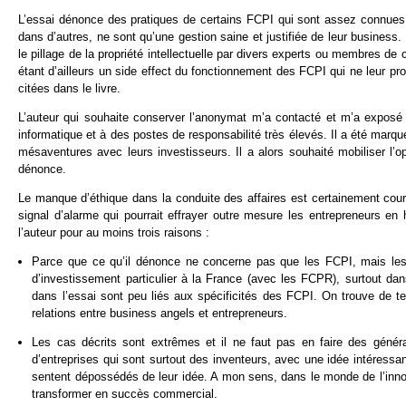
L’essai dénonce des pratiques de certains FCPI qui sont assez connues
dans d’autres, ne sont qu’une gestion saine et justifiée de leur business. E
le pillage de la propriété intellectuelle par divers experts ou membres de 
étant d’ailleurs un side effect du fonctionnement des FCPI qui ne leur p
citées dans le livre.
L’auteur qui souhaite conserver l’anonymat m’a contacté et m’a exposé s
informatique et à des postes de responsabilité très élevés. Il a été marq
mésaventures avec leurs investisseurs. Il a alors souhaité mobiliser l’op
dénonce.
Le manque d’éthique dans la conduite des affaires est certainement cour
signal d’alarme qui pourrait effrayer outre mesure les entrepreneurs e
l’auteur pour au moins trois raisons :
Parce que ce qu’il dénonce ne concerne pas que les FCPI, mais les r
d’investissement particulier à la France (avec les FCPR), surtout dan
dans l’essai sont peu liés aux spécificités des FCPI. On trouve de t
relations entre business angels et entrepreneurs.
Les cas décrits sont extrêmes et il ne faut pas en faire des généra
d’entreprises qui sont surtout des inventeurs, avec une idée intéressant
sentent dépossédés de leur idée. A mon sens, dans le monde de l’innov
transformer en succès commercial.