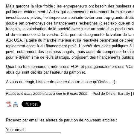
Mais gardons la tête froide : les entrepreneurs ont besoin des business
publiques évidemment ! Aides qui compensent notamment la faiblesse et l
investisseurs privés, l’entrepreneur souhaite éviter une trop grande diluti
double (en pre-money) des financements recherchés (c’est expliqué en 
français, la valorisation de la société avec juste un proto d’un produit se
et de commencer à le vendre. Cela permet d’augmenter la valeur de la soc
Aux USA, la taille du marché intérieur et sa réactivité permettent de crée
rapidement appel à du financement privé. L’intérêt des aides publiques 
privé, notamment des business angels, mais aussi de compenser la fai
pour le dynamisme de leurs startups, proposent des financements publics d
Quant au fonctionnement même des FCPI et plus généralement des VCs, res
abus qui sont décrits par l’auteur du pamphlet…
A vous de réagir, histoire de passer à autre chose qu’
Oséo
… :).
Publié le 6 mars 2009 et mis à jour le 9 mars 2009
Post de
Olivier Ezratty
|
Reçevez par email les alertes de parution de nouveaux articles :
Your email: