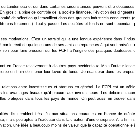
 du Landerneau et qui dans certaines circonstances peuvent être douteuses,
n gros : la prise de contrôle de la société financée, l’éviction des dirigeants
comité de sélection qui travaillent dans des groupes industriels concurrents (
rofite pas forcément). Tout y passe. Les sociétés et fonds ne sont cependant 
es motivations. C’est un retraité qui a une longue expérience dans l’indust
ué par le récit de quelques uns de ses amis entrepreneurs à qui sont arrivées
inion pour faire pression sur les FCPI à l’origine des pratiques douteuses q
ant en France relativement à d’autres pays occidentaux. Mais l’auteur lance
n herbe en train de mener leur levée de fonds. Je nuancerai donc les propos
elations entre investisseurs et startups en général. Le FCPI est un véhic
s les avantages fiscaux qu’il procure aux investisseurs. Les déboires racon
elles pratiques dans tous les pays du monde. On peut aussi en trouver dans
lités. Ils semblent très liés aux situations courantes en France de créate
e, mais peu aptes à l’exécuter dans la création d’une entreprise. A la fin, il
ation, une idée a beaucoup moins de valeur que la capacité opérationnelle à