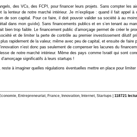
 angels, des VCs, des FCPI, pour financer leurs projets. Sans compter les ai
a lenteur de notre marché intérieur. Je m’explique : quand il fait appel à 
on de son capital. Pour ce faire, il doit pouvoir valider sa société à au moin
détail dans mon
guide
). Sans financements publics et en s’en tenant au mar
rait bien trop faible. Le financement public d’amorçage permet de créer le pro
iété et de limiter la perte de contrôle au premier investissement dilutif pri
r plus rapidement de la valeur, même avec peu de capital, et ensuite de faire 
à l’innovation n’est donc pas seulement de compenser les lacunes du financem
blesse de notre marché intérieur. Même des pays comme Israël qui sont con
’amorçage significatifs à leurs startups !
te à imaginer quelles régulations éventuelles mettre en place pour limiter 
Economie
,
Entrepreneuriat
,
France
,
Innovation
,
Internet
,
Startups
|
118721 lectu