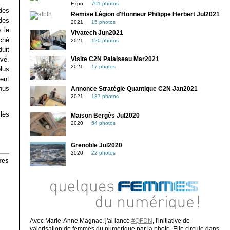
Expo
791 photos
des
Remise Légion d'Honneur Philippe Herbert Jul2021
des
2021
15 photos
s le
Vivatech Jun2021
ché
2021
120 photos
duit
vé.
Visite C2N Palaiseau Mar2021
2021
17 photos
plus
ent
nus
Annonce Stratégie Quantique C2N Jan2021
2021
137 photos
les
Maison Bergès Jul2020
2020
54 photos
Grenoble Jul2020
2020
22 photos
res
Avec Marie-Anne Magnac, j'ai lancé
#QFDN
, l'initiative de
valorisation de femmes du numérique par la photo. Elle circule dans