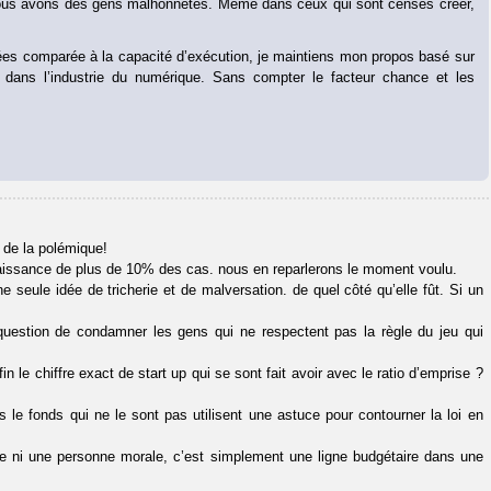
nous avons des gens malhonnêtes. Même dans ceux qui sont censés créer,
 idées comparée à la capacité d’exécution, je maintiens mon propos basé sur
s dans l’industrie du numérique. Sans compter le facteur chance et les
 de la polémique!
naissance de plus de 10% des cas. nous en reparlerons le moment voulu.
e seule idée de tricherie et de malversation. de quel côté qu’elle fût. Si un
t question de condamner les gens qui ne respectent pas la règle du jeu qui
 le chiffre exact de start up qui se sont fait avoir avec le ratio d’emprise ?
s le fonds qui ne le sont pas utilisent une astuce pour contourner la loi en
ue ni une personne morale, c’est simplement une ligne budgétaire dans une