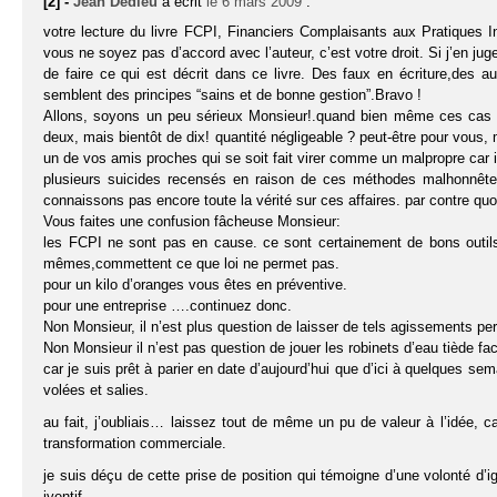
[2] -
Jean Dedieu
a écrit
le 6 mars 2009
:
votre lecture du livre FCPI, Financiers Complaisants aux Pratiques In
vous ne soyez pas d’accord avec l’auteur, c’est votre droit. Si j’en ju
de faire ce qui est décrit dans ce livre. Des faux en écriture,des 
semblent des principes “sains et de bonne gestion”.Bravo !
Allons, soyons un peu sérieux Monsieur!.quand bien même ces cas ser
deux, mais bientôt de dix! quantité négligeable ? peut-être pour vous, 
un de vos amis proches qui se soit fait virer comme un malpropre car i
plusieurs suicides recensés en raison de ces méthodes malhonnêtes
connaissons pas encore toute la vérité sur ces affaires. par contre quo
Vous faites une confusion fâcheuse Monsieur:
les FCPI ne sont pas en cause. ce sont certainement de bons outils.
mêmes,commettent ce que loi ne permet pas.
pour un kilo d’oranges vous êtes en préventive.
pour une entreprise ….continuez donc.
Non Monsieur, il n’est plus question de laisser de tels agissements per
Non Monsieur il n’est pas question de jouer les robinets d’eau tiède fac
car je suis prêt à parier en date d’aujourd’hui que d’ici à quelques s
volées et salies.
au fait, j’oubliais… laissez tout de même un pu de valeur à l’idée, ca
transformation commerciale.
je suis déçu de cette prise de position qui témoigne d’une volonté d’
iventif.