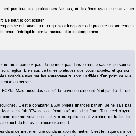
ne sont pas tous des professeurs Nimbus, ni des ânes ayant eu une vision
iale peut et doit exister.
mporaine qui savent tout et qui sont incapables de produire un son correct
 rendre “intelligible” par la musique dite contemporaine.
 Mais ne me méprenez pas. Je ne mets pas dans le même sac les personnes
sont réglos. Bien sûr, certaines pratiques que vous rappelez et qui sont
ugées scandaleuses par les entrepreneurs sont justifiées d’un point de vue
ur mise en oeuvre.
 FCPIs. Mais aussi des cas où le renvoi du dirigeant était justifié. Et une
oulignez. C’est à comparer à 600 projets financés par an. Je ne sais pas
. Mais cela fait 97% de cas “normaux” tout de même. Tout ceci n’ayant
spère comme vous que si il y a eu spoliation et violation de la loi, les
certainement du temps, malheureusement).
s dans ce métier en une condamnation du métier. C’est le risque dans ce