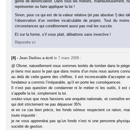
genre de dénonciation. Dans tous les métiers, malheureusement, 
représenter ou faire appliquer la loi !
Sinon, pour ce qui est de la valeur relative (et pas absolue !) des
l’observation d’un nombre incalculable de projets. Tout du moin
circonstances qui conditionnent aussi pas mal les succès.
Et sur la forme, s’il vous plait, débattons sans invective !
Répondre ici
[4] -
Jean Dedieu
a écrit
le 7 mars 2009
:
@ Olivier, naturellement nous sommes tentés de tomber dans le piège
je tiens moi aussi le pari que dans moins d’un mois nous aurons con
au delà de cette guerre des chiffres, il est inconcevable d’accepter un
fondateur a commis l’irréparable, qu’il en porte les conséquences.
Il n’est pas question de condamner ni le métier ni les outils, il es
s’appelle la loi, simplement la loi.
voulez-vous que nous fassions une enquète nationale, et connaître enfin
qui doit strictement ne pas dépasser 35%
et en ce cas bien précis, les fonds sérieux respectent ce ration, mai
toute impunité :
je ne vous apprendrai pas qu’un fonds n’est ni une personne physiq
société de gestion.