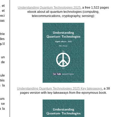
 et
Understanding Quantum Technologies 2025
, a free 1,522 pages
, et
ebook about all quantum technologies (computing,
ceci
telecommunications, cryptography, sensing):
pas
rie
 des
u’il
 un
 de
ule
tés
 la
Understanding Quantum Technologies 2025 Key takeaways
, a 38
pages version with key takeaways from the eponymous book.
urs
s se
 la