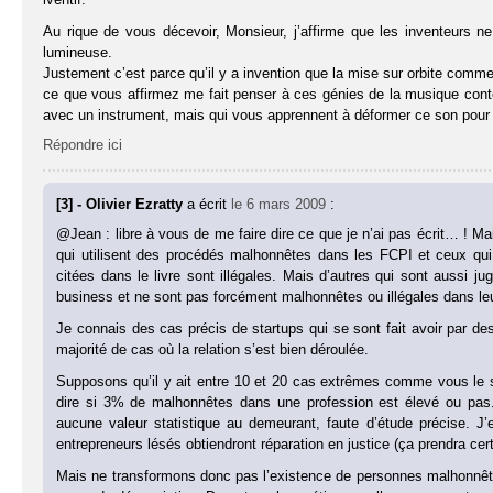
Au rique de vous décevoir, Monsieur, j’affirme que les inventeurs 
lumineuse.
Justement c’est parce qu’il y a invention que la mise sur orbite commerc
ce que vous affirmez me fait penser à ces génies de la musique conte
avec un instrument, mais qui vous apprennent à déformer ce son pour le
Répondre ici
[3] - Olivier Ezratty
a écrit
le 6 mars 2009
:
@Jean : libre à vous de me faire dire ce que je n’ai pas écrit… !
qui utilisent des procédés malhonnêtes dans les FCPI et ceux qui 
citées dans le livre sont illégales. Mais d’autres qui sont aussi j
business et ne sont pas forcément malhonnêtes ou illégales dans le
Je connais des cas précis de startups qui se sont fait avoir par des
majorité de cas où la relation s’est bien déroulée.
Supposons qu’il y ait entre 10 et 20 cas extrêmes comme vous le s
dire si 3% de malhonnêtes dans une profession est élevé ou pas
aucune valeur statistique au demeurant, faute d’étude précise. J’e
entrepreneurs lésés obtiendront réparation en justice (ça prendra 
Mais ne transformons donc pas l’existence de personnes malhonnête