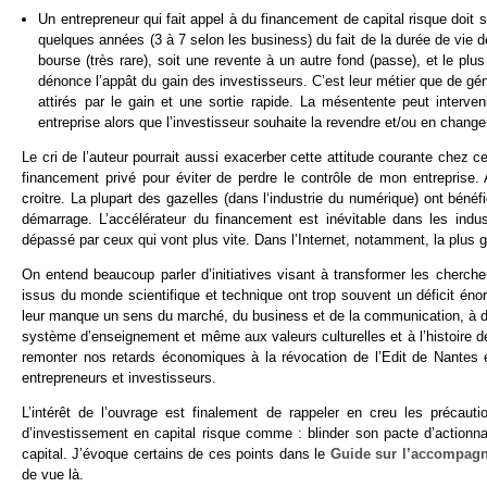
Un entrepreneur qui fait appel à du financement de capital risque doit s
quelques années (3 à 7 selon les business) du fait de la durée de vie de 
bourse (très rare), soit une revente à un autre fond (passe), et le plus
dénonce l’appât du gain des investisseurs. C’est leur métier que de gé
attirés par le gain et une sortie rapide. La mésentente peut interveni
entreprise alors que l’investisseur souhaite la revendre et/ou en chang
Le cri de l’auteur pourrait aussi exacerber cette attitude courante chez c
financement privé pour éviter de perdre le contrôle de mon entreprise.
croitre. La plupart des gazelles (dans l‘industrie du numérique) ont béné
démarrage. L’accélérateur du financement est inévitable dans les indu
dépassé par ceux qui vont plus vite. Dans l’Internet, notamment, la plus gra
On entend beaucoup parler d’initiatives visant à transformer les cherch
issus du monde scientifique et technique ont trop souvent un déficit éno
leur manque un sens du marché, du business et de la communication, à déf
système d’enseignement et même aux valeurs culturelles et à l’histoire d
remonter nos retards économiques à la révocation de l’Edit de Nantes 
entrepreneurs et investisseurs.
L’intérêt de l’ouvrage est finalement de rappeler en creu les précaut
d’investissement en capital risque comme : blinder son pacte d’actionnair
capital. J’évoque certains de ces points dans le
Guide sur l’accompagn
de vue là.