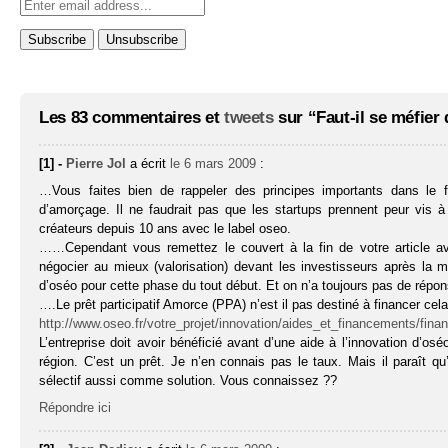
Les 83 commentaires et
tweets
sur “Faut-il se méfier 
[1] -
Pierre Jol
a écrit
le 6 mars 2009
:
…Vous faites bien de rappeler des principes importants dans le f
d’amorçage. Il ne faudrait pas que les startups prennent peur vis
créateurs depuis 10 ans avec le label oseo.
……Cependant vous remettez le couvert à la fin de votre article av
négocier au mieux (valorisation) devant les investisseurs après la
d’oséo pour cette phase du tout début. Et on n’a toujours pas de répons
….Le prêt participatif Amorce (PPA) n’est il pas destiné à financer c
http://www.oseo.fr/votre_projet/innovation/aides_et_financements/fin
L’entreprise doit avoir bénéficié avant d’une aide à l’innovation d’os
région. C’est un prêt. Je n’en connais pas le taux. Mais il paraît q
sélectif aussi comme solution. Vous connaissez ??
Répondre ici