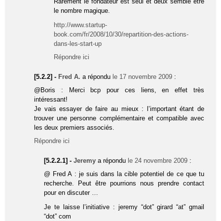
Rarement le fondateur est seul et deux semble être
le nombre magique.
http://www.startup-
book.com/fr/2008/10/30/repartition-des-actions-
dans-les-start-up
Répondre ici
[5.2.2] -
Fred A.
a répondu
le 17 novembre 2009
:
@Boris : Merci bcp pour ces liens, en effet très
intéressant!
Je vais essayer de faire au mieux : l’important étant de
trouver une personne complémentaire et compatible avec
les deux premiers associés.
Répondre ici
[5.2.2.1] -
Jeremy
a répondu
le 24 novembre 2009
:
@ Fred A : je suis dans la cible potentiel de ce que tu
recherche. Peut être pourrions nous prendre contact
pour en discuter …
Je te laisse l’initiative : jeremy “dot” girard “at” gmail
“dot” com