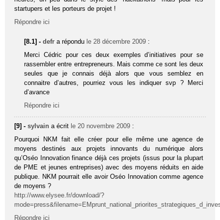
startupers et les porteurs de projet !
Répondre ici
[8.1] -
defr
a répondu
le 28 décembre 2009
:
Merci Cédric pour ces deux exemples d’initiatives pour se
rassembler entre entrepreneurs. Mais comme ce sont les deux
seules que je connais déjà alors que vous semblez en
connaitre d’autres, pourriez vous les indiquer svp ? Merci
d’avance
Répondre ici
[9] -
sylvain
a écrit
le 20 novembre 2009
:
Pourquoi NKM fait elle créer pour elle même une agence de
moyens destinés aux projets innovants du numérique alors
qu’Oséo Innovation finance déjà ces projets (issus pour la plupart
de PME et jeunes entreprises) avec des moyens réduits en aide
publique. NKM pourrait elle avoir Oséo Innovation comme agence
de moyens ?
http://www.elysee.fr/download/?
mode=press&filename=EMprunt_national_priorites_strategiques_d_inve
Répondre ici