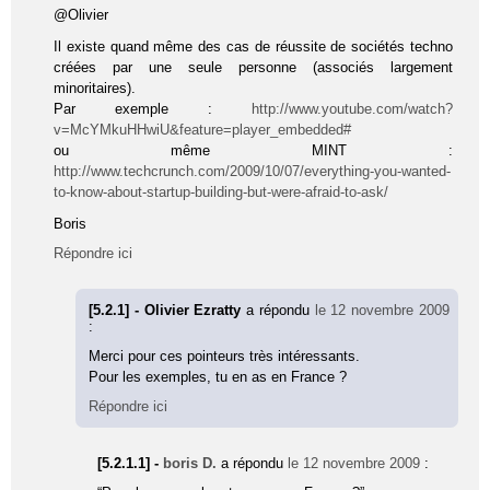
@Olivier
Il existe quand même des cas de réussite de sociétés techno
créées par une seule personne (associés largement
minoritaires).
Par exemple :
http://www.youtube.com/watch?
v=McYMkuHHwiU&feature=player_embedded#
ou même MINT :
http://www.techcrunch.com/2009/10/07/everything-you-wanted-
to-know-about-startup-building-but-were-afraid-to-ask/
Boris
Répondre ici
[5.2.1] - Olivier Ezratty
a répondu
le 12 novembre 2009
:
Merci pour ces pointeurs très intéressants.
Pour les exemples, tu en as en France ?
Répondre ici
[5.2.1.1] -
boris D.
a répondu
le 12 novembre 2009
: