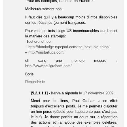
“Pour les exemples, tu en as en France ?”
Malheureusement non.
Il faut dire qu’il y a beaucoup moins d’infos disponibles
sur les réussites (ou non) françaises.
Pour moi les trois blogs US incontournables sur l’art et
la manière des start-ups:
-Techcrunch.com
–
http://dondodge.typepad.com/the_next_big_thing/
–
http://onstartups.com/
et dans une moindre mesure :
http://www.paulgraham.com/
Boris
Répondre ici
[5.2.1.1.1] -
herve
a répondu
le 17 novembre 2009
:
Merci pour les liens, Paul Graham a en effet
toujours d’excellents posts. Je me permets d’ajouter
un lien perso (désolé pour l’apparente pub, c’est pas
le but). Je donne parfois un cours sur la répartition
des actions et j’ai ajouté des exemples célèbres.