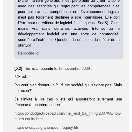
D’une manière générale, il est préférable de créer la boite
avec des associés qui regroupent les compétences clés
pour celle-ci. La compétence en développement logiciel
n’est pas forcément destinée à être internalisée. Elle doit
l’être pour un éditeur de logiciel (classique ou SaaS). C’est
moins vrai dans certaines activités Internet où le
développement logiciel est une sorte de commodité,
sourcée à l’extérieur. Question de définition du métier de la
startup!
Répondre ici
[5.2] -
boris
a répondu
le 12 novembre 2009
:
@Fred
“on veut bien donner un % d’une société qui n’existe pas. Mais
combien?”
Je t’invite à lire ces billets qui apporteront surement une
réponse à ton interrogation.
http://dondodge.typepad.com/the_next_big_thing/2007/08/how-
much-equity.html
http://www.paulgraham.com/equity.html