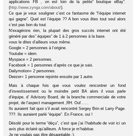
applications FB , on est loin de la petite” boutique eBay”.
(
http://www.zynga.com/about/
).
Ce que je veux souligner c’est ce fantasme de “l’équipe internet
qui gagne”. Quel est l’équipe ?? A bon vous êtes tout seul alors
c’est pas bon du tout.
N’exagérons rien, la plupart des gros succès internet ont été
généré par des” équipes” de 1 à 2 personnes à la base.
vous le dites d’ailleurs vous même.
Google = 2 personnes à l’origine.
Youtube = idem.
Myspace = 2 personnes.
Facebook = 1 personnes d’après ce que je sais.
Dailymotion= 2 personnes.
Deezer= 1 personne rejointe ensuite par 1 autre.
Mais à chaque fois que vous voulez rencontrer un fond
d’investissement ou le moindre petit BA alors il vous parle
d’équipe, d’ Advisory Board, de la branche commerciale de votre
projet, de l’aspect management ,RH. Ouf……
Ils auraient fait quoi s’il avait rencontré Sergey Brin et Larry Page.
???. Ils auraient parlé “équipe”. En France, oui !
Désolé pour le terme “déçu”, c’est que j’ai l’habitude de voir ici un
avis plus éclairé qu’ailleurs. A force je m’habitue.
Je ne voulais pas être désagréable.:).