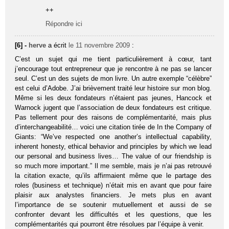
++
Répondre ici
[6] -
herve
a écrit
le 11 novembre 2009
:
C’est un sujet qui me tient particulièrement à cœur, tant
j’encourage tout entrepreneur que je rencontre à ne pas se lancer
seul. C’est un des sujets de mon livre. Un autre exemple “célèbre”
est celui d’Adobe. J’ai brièvement traité leur histoire sur mon blog.
Même si les deux fondateurs n’étaient pas jeunes, Hancock et
Warnock jugent que l’association de deux fondateurs est critique.
Pas tellement pour des raisons de complémentarité, mais plus
d’interchangeabilité… voici une citation tirée de In the Company of
Giants: “We’ve respected one another’s intellectual capability,
inherent honesty, ethical behavior and principles by which we lead
our personal and business lives… The value of our friendship is
so much more important.” Il me semble, mais je n’ai pas retrouvé
la citation exacte, qu’ils affirmaient même que le partage des
roles (business et technique) n’était mis en avant que pour faire
plaisir aux analystes financiers. Je mets plus en avant
l’importance de se soutenir mutuellement et aussi de se
confronter devant les difficultés et les questions, que les
complémentarités qui pourront être résolues par l’équipe à venir.