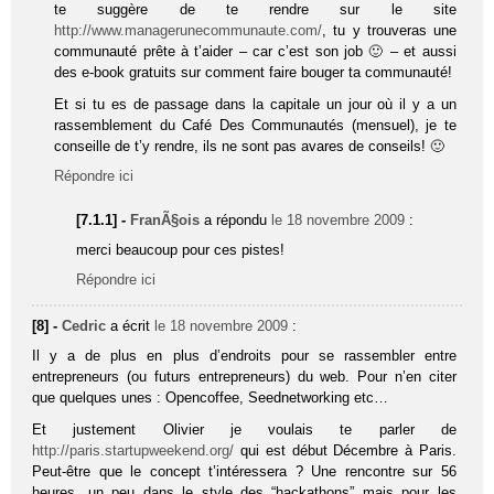
te suggère de te rendre sur le site
http://www.managerunecommunaute.com/
, tu y trouveras une
communauté prête à t’aider – car c’est son job 🙂 – et aussi
des e-book gratuits sur comment faire bouger ta communauté!
Et si tu es de passage dans la capitale un jour où il y a un
rassemblement du Café Des Communautés (mensuel), je te
conseille de t’y rendre, ils ne sont pas avares de conseils! 🙂
Répondre ici
[7.1.1] -
FranÃ§ois
a répondu
le 18 novembre 2009
:
merci beaucoup pour ces pistes!
Répondre ici
[8] -
Cedric
a écrit
le 18 novembre 2009
:
Il y a de plus en plus d’endroits pour se rassembler entre
entrepreneurs (ou futurs entrepreneurs) du web. Pour n’en citer
que quelques unes : Opencoffee, Seednetworking etc…
Et justement Olivier je voulais te parler de
http://paris.startupweekend.org/
qui est début Décembre à Paris.
Peut-être que le concept t’intéressera ? Une rencontre sur 56
heures, un peu dans le style des “hackathons” mais pour les