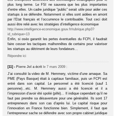
plus long terme. Le FSI ne sauvera que les plus importantes
d’entre elles. Un cadre juridique “public” serait utile pour aider ces
startups à se défendre. Notamment si elles sont aidées en amont
par l’Etat français et l’occurrence le contribuable. Tout ceci doit
aussi être relié avec les stratégies d’intelligence économique
http://www.intelligence-economique.gouv.fr/rubrique.php3?
id_rubrique=13
Enfin, si oséo garantit les pertes éventuelles du FCPI, il faudrait
faire cesser les tactiques malhonnêtes de certains pour valoriser
les startups au détriment de leurs fondateurs…
Répondre ici
[11] -
Pierre Jol
a écrit
le 7 mars 2009
:
J’ai consulté la video de M. Hemmery, victime d’une arnaque. Sa
PME (Pays Basque) était à capitaux familiaux, puis un FCPI est
entré dans son capital. Le personnel a été licencié (sauf 1
personne)…etc. M. Hemmery aussi a été licencié et il a
l’impression d’avoir été spolié (pillé)… Il indique cependant qu’il ne
faut pas prendre sa désaventure pour une généralité. Ils sont 17
entrepreneurs dans son cas d’après lui. Le capital risque pour
l’innovation en France fonctionne bien. Simplement, il faut que
l’entrepreneur sache se défendre avec son propre cabinet juridique