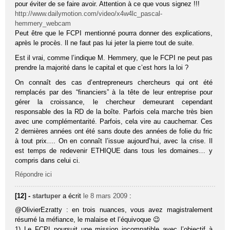
pour éviter de se faire avoir. Attention à ce que vous signez !!!
http://www.dailymotion.com/video/x4w4lc_pascal-
hemmery_webcam
Peut être que le FCPI mentionné pourra donner des explications,
après le procès. Il ne faut pas lui jeter la pierre tout de suite.
Est il vrai, comme l’indique M. Hemmery, que le FCPI ne peut pas
prendre la majorité dans le capital et que c’est hors la loi ?
On connaît des cas d’entrepreneurs chercheurs qui ont été
remplacés par des “financiers” à la tête de leur entreprise pour
gérer la croissance, le chercheur demeurant cependant
responsable des la RD de la boîte. Parfois cela marche très bien
avec une complémentarité. Parfois, cela vire au cauchemar. Ces
2 dernières années ont été sans doute des années de folie du fric
à tout prix…. On en connaît l’issue aujourd’hui, avec la crise. Il
est temps de redevenir ETHIQUE dans tous les domaines… y
compris dans celui ci.
Répondre ici
[12] -
startuper
a écrit
le 8 mars 2009
:
@OlivierEzratty : en trois nuances, vous avez magistralement
résumé la méfiance, le malaise et l’équivoque 😉
1) Le FCPI poursuit une mission incompatible avec l’objectif à