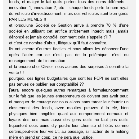
fonds, et malgré le fait qu’ils portent tous des noms différnets –
innovation 1, innovation 2, etc….chaque fonds porte le nom royal
de véhicule d’investissement, mais ces véhicules sont bien gérés
PAR LES MEMES !!
et lorsqu’une Société de Gestion arrive à prendre 70 % d’une
société en utilisant cet artifice strictement interdit mais jamais
dénoncé et jamais contrôlé, comment cela s’appelle t’il ?
et c’est ce nombre d’abus, illégaux qu’il faut connaître.
Ils ont encore d’autrres ficelles et nous allons les dénoncer l’une
après l’autre car ce n’est pas de la polémique, c’est du
renseignement, de l’information.
et là encore cher Olivier, nous aurions des surprises à conaître la
vérité !!!
pourquoi, ces lignes budgétaires que sont les FCPI ne sont elles
pas tenues de publier leur comptabilité ??
j’aurai encore quelques autres remarques à formuler.notamment
sur le fait que les jeunes entrepreneurs de doivent pas avoir peur,
ni manquer de courage car nous allons sans tarder leur fournir un
classement des fonds, avec moultes preuves à la clé, bien
physiques bien tangibles quant aux comportement normaux et
loyaux des uns mais aussi des gens qu’ils ne faut pas qu’ils
frquentent sous peine d’y perdre leur chemise et hélàs comme
certins,peut-être leur vie.Et, au passage, si l’action de la holding
mère en prend un coup, ce ne sera que justice.