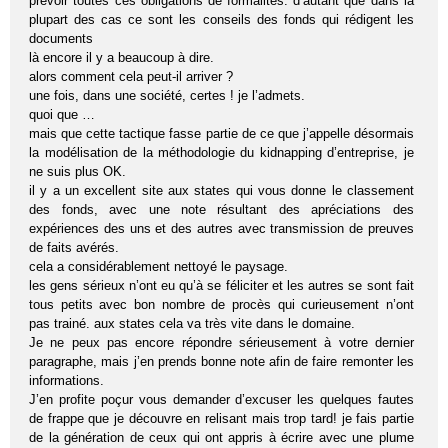
prévoir toutes ces obligations de formalités. d’autant que dans la
plupart des cas ce sont les conseils des fonds qui rédigent les
documents
là encore il y a beaucoup à dire.
alors comment cela peut-il arriver ?
une fois, dans une société, certes ! je l’admets.
quoi que …
mais que cette tactique fasse partie de ce que j’appelle désormais
la modélisation de la méthodologie du kidnapping d’entreprise, je
ne suis plus OK.
il y a un excellent site aux states qui vous donne le classement
des fonds, avec une note résultant des apréciations des
expériences des uns et des autres avec transmission de preuves
de faits avérés.
cela a considérablement nettoyé le paysage.
les gens sérieux n’ont eu qu’à se féliciter et les autres se sont fait
tous petits avec bon nombre de procès qui curieusement n’ont
pas trainé. aux states cela va très vite dans le domaine.
Je ne peux pas encore répondre sérieusement à votre dernier
paragraphe, mais j’en prends bonne note afin de faire remonter les
informations.
J’en profite poçur vous demander d’excuser les quelques fautes
de frappe que je découvre en relisant mais trop tard! je fais partie
de la génération de ceux qui ont appris à écrire avec une plume