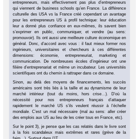
entrepreneurs, mais effectivement pas plus d’entrepreneurs
qui viennent de business schools qu’en France. La différence
culturelle des USA vs la France créé cependant un avantage
pour les entrepreneurs US à profil technique: leur éducation
leur a donné plus confiance en eux-mêmes, ils savent bien
s’exprimer en public, communiquer, et vendre (au sens:
promouvoir). Ils ont aussi une meilleure culture économique en
général. Donc, d’accord avec vous : il faut mieux former nos
ingénieurs, universitaires et chercheurs à ces différentes
dimensions: économie, entrepreneuriat, marketing et
communication. De nombreuses écoles d’ingénieur ont une
filière d’entreprenariat et même un incubateur. Les universités
scientifiques ont du chemin à rattraper dans ce domaine.
Sinon, au delà des moyens de financements, les succès
américains sont très liés à la taille et au dynamisme de leur
marché intérieur (tout du moins, hors crise…). D’où la
nécessité pour nos entrepreneurs français d’attaquer
rapidement le marché US s’ils veulent réussir à l’échelle
mondiale. C’est un mal nécessaire (mal au sens: aller créer
des emplois aux US au lieu de les créer tous en France, etc).
Sur le point 3), je pense que les cas relatés dans le livre sont
à la fois scandaleux mais extrêmes et rares (grève de la
faim…). Surtout dans l’IT.