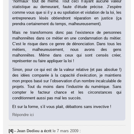
“normaux” tout de même. Tout ceci n’ayant aucune valeur
statistique au demeurant, faute d’étude précise. J’espère
comme vous que si il y a eu spoliation et violation de la loi, les
entrepreneurs lésés obtiendront réparation en justice (ça
prendra certainement du temps, malheureusement).
Mais ne transformons donc pas l’existence de personnes
malhonnêtes dans ce métier en une condamnation du métier.
C’est le risque dans ce genre de dénonciation. Dans tous les
métiers, malheureusement, nous avons des gens
malhonnêtes. Même dans ceux qui sont censés créer,
représenter ou faire appliquer la loi !
Sinon, pour ce qui est de la valeur relative (et pas absolue !)
des idées comparée à la capacité d’exécution, je maintiens
mon propos basé sur l’observation d’un nombre incalculable de
projets. Tout du moins dans l’industrie du numérique. Sans
compter le facteur chance et les circonstances qui
conditionnent aussi pas mal les succès.
Et sur la forme, s’il vous plait, débattons sans invective !
Répondre ici
[4] -
Jean Dedieu
a écrit
le 7 mars 2009
: