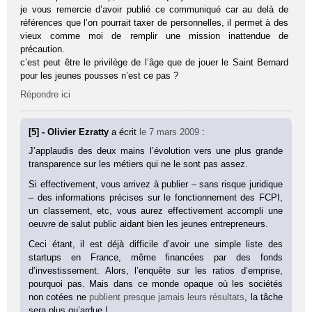
je vous remercie d’avoir publié ce communiqué car au delà de
références que l’on pourrait taxer de personnelles, il permet à des
vieux comme moi de remplir une mission inattendue de
précaution.
c’est peut être le privilège de l’âge que de jouer le Saint Bernard
pour les jeunes pousses n’est ce pas ?
Répondre ici
[5] - Olivier Ezratty
a écrit
le 7 mars 2009
:
J’applaudis des deux mains l’évolution vers une plus grande
transparence sur les métiers qui ne le sont pas assez.
Si effectivement, vous arrivez à publier – sans risque juridique
– des informations précises sur le fonctionnement des FCPI,
un classement, etc, vous aurez effectivement accompli une
oeuvre de salut public aidant bien les jeunes entrepreneurs.
Ceci étant, il est déjà difficile d’avoir une simple liste des
startups en France, même financées par des fonds
d’investissement. Alors, l’enquête sur les ratios d’emprise,
pourquoi pas. Mais dans ce monde opaque où les sociétés
non cotées ne
publient presque jamais leurs résultats
, la tâche
sera plus qu’ardue !