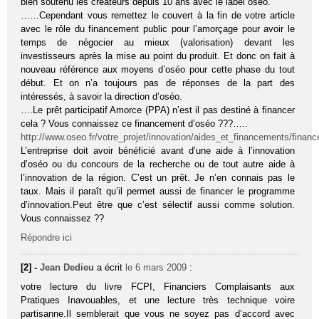
bien soutenu les créateurs depuis 10 ans avec le label oseo.
……Cependant vous remettez le couvert à la fin de votre article
avec le rôle du financement public pour l’amorçage pour avoir le
temps de négocier au mieux (valorisation) devant les
investisseurs après la mise au point du produit. Et donc on fait à
nouveau référence aux moyens d’oséo pour cette phase du tout
début. Et on n’a toujours pas de réponses de la part des
intéressés, à savoir la direction d’oséo.
….Le prêt participatif Amorce (PPA) n’est il pas destiné à financer
cela ? Vous connaissez ce financement d’oséo ???…..
http://www.oseo.fr/votre_projet/innovation/aides_et_financements/finan
L’entreprise doit avoir bénéficié avant d’une aide à l’innovation
d’oséo ou du concours de la recherche ou de tout autre aide à
l’innovation de la région. C’est un prêt. Je n’en connais pas le
taux. Mais il paraît qu’il permet aussi de financer le programme
d’innovation.Peut être que c’est sélectif aussi comme solution.
Vous connaissez ??
Répondre ici
[2] -
Jean Dedieu
a écrit
le 6 mars 2009
:
votre lecture du livre FCPI, Financiers Complaisants aux
Pratiques Inavouables, et une lecture très technique voire
partisanne.Il semblerait que vous ne soyez pas d’accord avec