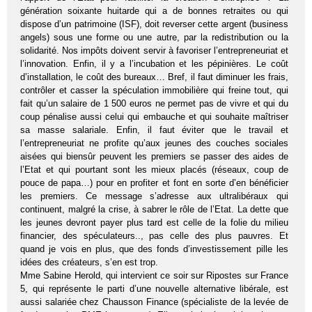
génération soixante huitarde qui a de bonnes retraites ou qui
dispose d’un patrimoine (ISF), doit reverser cette argent (business
angels) sous une forme ou une autre, par la redistribution ou la
solidarité. Nos impôts doivent servir à favoriser l’entrepreneuriat et
l’innovation. Enfin, il y a l’incubation et les pépinières. Le coût
d’installation, le coût des bureaux… Bref, il faut diminuer les frais,
contrôler et casser la spéculation immobilière qui freine tout, qui
fait qu’un salaire de 1 500 euros ne permet pas de vivre et qui du
coup pénalise aussi celui qui embauche et qui souhaite maîtriser
sa masse salariale. Enfin, il faut éviter que le travail et
l’entrepreneuriat ne profite qu’aux jeunes des couches sociales
aisées qui biensûr peuvent les premiers se passer des aides de
l’Etat et qui pourtant sont les mieux placés (réseaux, coup de
pouce de papa…) pour en profiter et font en sorte d’en bénéficier
les premiers. Ce message s’adresse aux ultralibéraux qui
continuent, malgré la crise, à sabrer le rôle de l’Etat. La dette que
les jeunes devront payer plus tard est celle de la folie du milieu
financier, des spéculateurs.., pas celle des plus pauvres. Et
quand je vois en plus, que des fonds d’investissement pille les
idées des créateurs, s’en est trop.
Mme Sabine Herold, qui intervient ce soir sur Ripostes sur France
5, qui représente le parti d’une nouvelle alternative libérale, est
aussi salariée chez Chausson Finance (spécialiste de la levée de