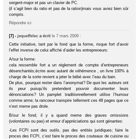
sergent-major et pas un clavier de PC.
(il s’agit bien du ratio et pas de la ration)mais vous aviez bien sûr
compris.
Répondre ici
[7] -
jequeffelec
a écrit
le 7 mars 2009
:
Cette initiative, tant par le fond que la forme, risque fort d’avoir
l’effet inverse de celui affiché d’aider les entrepreneurs:
A/sur la forme:
cela ressemble fort a un réglement de compte d’entrepreneurs
désenchantés;écrire avec autant de véhémence , un livre 100% à
charge de la sorte revient a jeter le bébé avec l’eau du bain.
De plus, pourquoi rester dans l’anonymat? De quoi les auteurs ont
ils peur puisqu’ils pretendent pouvoir documenter leurs
dénonciations? Un pamplet traditionnellement utilise l’humour
comme arme; la rancoeur transpire tellement ces 48 pages que ce
n’est meme pas drole.
B/sur le fond, il y a quand meme des graves omissions
(volontaires ou pas) et erreur d’appréciations qui sont génantes:
-Les FCPI sont des outils, pas des entités juridiques; faire le
proces des FCPI, c’est faire le proces des couteaux de cuisine ou