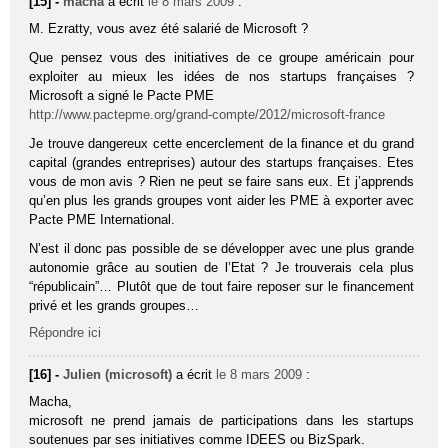
[15] -
macha
a écrit
le 8 mars 2009
:
M. Ezratty, vous avez été salarié de Microsoft ?
Que pensez vous des initiatives de ce groupe américain pour
exploiter au mieux les idées de nos startups françaises ?
Microsoft a signé le Pacte PME
http://www.pactepme.org/grand-compte/2012/microsoft-france
Je trouve dangereux cette encerclement de la finance et du grand
capital (grandes entreprises) autour des startups françaises. Etes
vous de mon avis ? Rien ne peut se faire sans eux. Et j’apprends
qu’en plus les grands groupes vont aider les PME à exporter avec
Pacte PME International.
N’est il donc pas possible de se développer avec une plus grande
autonomie grâce au soutien de l’Etat ? Je trouverais cela plus
“républicain”… Plutôt que de tout faire reposer sur le financement
privé et les grands groupes…
Répondre ici
[16] -
Julien (microsoft)
a écrit
le 8 mars 2009
:
Macha,
microsoft ne prend jamais de participations dans les startups
soutenues par ses initiatives comme IDEES ou BizSpark.