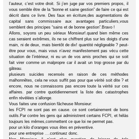
l’auteur, c’est votre droit. Si j’en juge par vos premiers propos, il
vous semble être de la “bonne et saine gestion” de faire ce qui est
décrit dans ce livre. Des faux en écriture,des augmentations de
capital sans commissaire aux avantages particuliers,vous
semblent des principes “sains et de bonne gestion”.Bravo !
Allons, soyons un peu sérieux Monsieur!.quand bien même ces
cas seraient extrêmes, ils ne se chiffrent plus sur les doigts d’une
main, ni de deux, mais bientôt de dix! quantité négligeable ? peut-
être pour vous, mais vous n’avez manifestement pas vécu cette
situation de l’intérieur, ni eu un de vos amis proches qui se soit
fait virer comme un malpropre car il avait un trop grosse par du
gâteau.
plusieurs suicides recensés en raison de ces méthodes
malhonnêtes, cela ne vous suffit pas pour que vérité soit dite ? et
encore, nous ne connaissons pas encore toute la vérité sur ces
affaires. par contre quotidiennement la liste des catastrophes
enfin révélées s’allonge.
Vous faites une confusion fâcheuse Monsieur:
les FCPI ne sont pas en cause. ce sont certainement de bons
outils.Par contre les gens qui administrent certains FCPI, et hélàs
toujours les mêmes,commettent ce que loi ne permet pas.
pour un kilo d’oranges vous êtes en préventive.
pour une entreprise ….continuez donc.