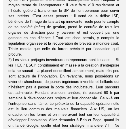
moyen terme de l’entrepreneur : il veut faire x10 rapidement et
n’hésite guère à transformer le BP de l’entrepreneur pour servir
ses intérêts. C’est assez pervers : il vend de la défisc ISF,
bénéficie de l’image de la start up innovante, roule pour le compte
de sa société (mère) de gestion, prend le contrôle de tous les
organes de direction pour y parvenir et est couvert par une
garantie en cas d’échec ! Tout est donc permis, y compris la
liquidation organisée et la récupération de brevets à moindre coût.
Triste morale que celle du larron précipité par l’occasion qu’il
procure.
2) Les vieux préjugés inventeurs-entrepreneurs sont tenaces… Si
les HEC / ESCP contribuaient en masse à la création d’entreprise
cela se saurait. La plupart conseillent aimablement, mais très peu
sont acteurs de l’innovation. En revanche, nous possédons un
vivier de chercheurs, de jeunes ingénieurs inventifs et brillants qui
n’hésitent pas à passer la porte des incubateurs. Leur parcours
est admirable. Pendant plusieurs années, ils passent 60 h par
semaine à développer ces projets et leur donner vie. Ceux-là ont
l’entreprise dans l’âme. Le prétexte de la capacité opérationnelle
est le lieu commun des mauvais financiers. Aux US, on les
encadre, on les forme et on mise avant tout sur leur capacité à
développer l’innovation. Allez demander à Brin et Page, quand ils
ont lancé Google, quelle était leur stratégie financière ? ! ! Ne