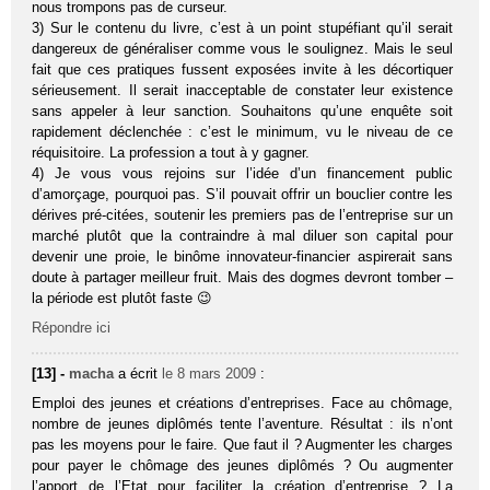
nous trompons pas de curseur.
3) Sur le contenu du livre, c’est à un point stupéfiant qu’il serait
dangereux de généraliser comme vous le soulignez. Mais le seul
fait que ces pratiques fussent exposées invite à les décortiquer
sérieusement. Il serait inacceptable de constater leur existence
sans appeler à leur sanction. Souhaitons qu’une enquête soit
rapidement déclenchée : c’est le minimum, vu le niveau de ce
réquisitoire. La profession a tout à y gagner.
4) Je vous vous rejoins sur l’idée d’un financement public
d’amorçage, pourquoi pas. S’il pouvait offrir un bouclier contre les
dérives pré-citées, soutenir les premiers pas de l’entreprise sur un
marché plutôt que la contraindre à mal diluer son capital pour
devenir une proie, le binôme innovateur-financier aspirerait sans
doute à partager meilleur fruit. Mais des dogmes devront tomber –
la période est plutôt faste 😉
Répondre ici
[13] -
macha
a écrit
le 8 mars 2009
:
Emploi des jeunes et créations d’entreprises. Face au chômage,
nombre de jeunes diplômés tente l’aventure. Résultat : ils n’ont
pas les moyens pour le faire. Que faut il ? Augmenter les charges
pour payer le chômage des jeunes diplômés ? Ou augmenter
l’apport de l’Etat pour faciliter la création d’entreprise ? La