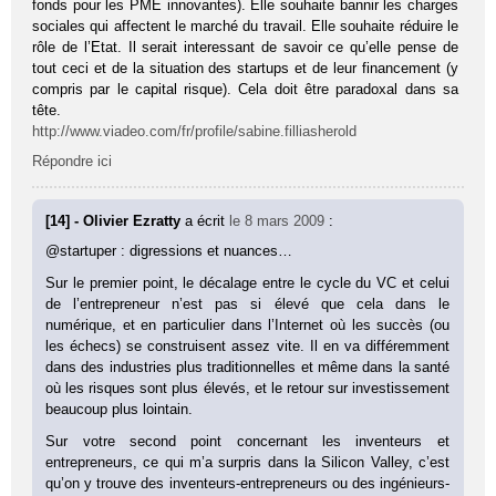
fonds pour les PME innovantes). Elle souhaite bannir les charges
sociales qui affectent le marché du travail. Elle souhaite réduire le
rôle de l’Etat. Il serait interessant de savoir ce qu’elle pense de
tout ceci et de la situation des startups et de leur financement (y
compris par le capital risque). Cela doit être paradoxal dans sa
tête.
http://www.viadeo.com/fr/profile/sabine.filliasherold
Répondre ici
[14] - Olivier Ezratty
a écrit
le 8 mars 2009
:
@startuper : digressions et nuances…
Sur le premier point, le décalage entre le cycle du VC et celui
de l’entrepreneur n’est pas si élevé que cela dans le
numérique, et en particulier dans l’Internet où les succès (ou
les échecs) se construisent assez vite. Il en va différemment
dans des industries plus traditionnelles et même dans la santé
où les risques sont plus élevés, et le retour sur investissement
beaucoup plus lointain.
Sur votre second point concernant les inventeurs et
entrepreneurs, ce qui m’a surpris dans la Silicon Valley, c’est
qu’on y trouve des inventeurs-entrepreneurs ou des ingénieurs-