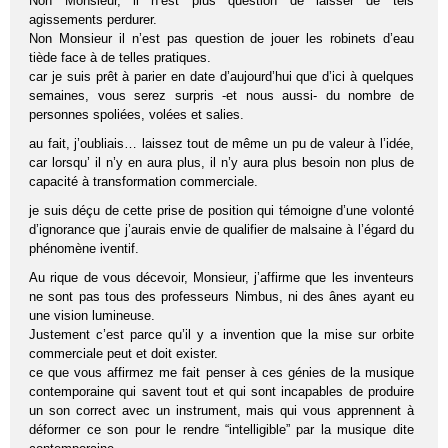
Non Monsieur, il n’est plus question de laisser de tels
agissements perdurer.
Non Monsieur il n’est pas question de jouer les robinets d’eau
tiède face à de telles pratiques.
car je suis prêt à parier en date d’aujourd’hui que d’ici à quelques
semaines, vous serez surpris -et nous aussi- du nombre de
personnes spoliées, volées et salies.
au fait, j’oubliais… laissez tout de même un pu de valeur à l’idée,
car lorsqu’ il n’y en aura plus, il n’y aura plus besoin non plus de
capacité à transformation commerciale.
je suis déçu de cette prise de position qui témoigne d’une volonté
d’ignorance que j’aurais envie de qualifier de malsaine à l’égard du
phénomène iventif.
Au rique de vous décevoir, Monsieur, j’affirme que les inventeurs
ne sont pas tous des professeurs Nimbus, ni des ânes ayant eu
une vision lumineuse.
Justement c’est parce qu’il y a invention que la mise sur orbite
commerciale peut et doit exister.
ce que vous affirmez me fait penser à ces génies de la musique
contemporaine qui savent tout et qui sont incapables de produire
un son correct avec un instrument, mais qui vous apprennent à
déformer ce son pour le rendre “intelligible” par la musique dite