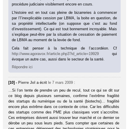
procédure judiciaire visiblement encore en cours.
L’histoire est en tout cas pleine de bizarreries à commencer
par l’l’inexplicable cession par LBMA, la boite en question, de
sa propriété intellectuelle (on suppose que c’est au fond
d’investissement). Ce qui est tout bonnement incroyable. Mais
s’explique peut-être par la situation de cessation de paiement
de LBMA au moment de la levée de fond.
Cela fait penser à la technique de l’accordéon. Cf
http://www.agoravox.fr/article.php3?id_article=19929
qui
évoque un autre cas, aussi dans le secteur de la santé.
Répondre ici
[10] -
Pierre Jol
a écrit
le 7 mars 2009
:
…Si l’on tente de prendre un peu de recul, tout ce qui se dit sur
ce blog depuis plusieurs semaines, confirme l’extrême fragilité
des startups du numérique ou de la santé (biotechs)… fragilité
encore plus extrême dans ce contexte de crise. Car les difficultés
des startups comme des PME plus classiques vont s’accroître.
Ces entreprises doivent aussi trouver leur marché et ce dernier se
dérobe un peu sous leurs pieds. Sans compter que certaines de
ces entreprises détiennent des technologies stratégiques pour le