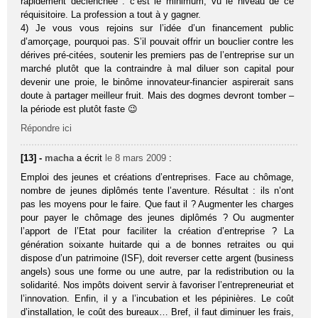
rapidement déclenchée : c’est le minimum, vu le niveau de ce
réquisitoire. La profession a tout à y gagner.
4) Je vous vous rejoins sur l’idée d’un financement public
d’amorçage, pourquoi pas. S’il pouvait offrir un bouclier contre les
dérives pré-citées, soutenir les premiers pas de l’entreprise sur un
marché plutôt que la contraindre à mal diluer son capital pour
devenir une proie, le binôme innovateur-financier aspirerait sans
doute à partager meilleur fruit. Mais des dogmes devront tomber –
la période est plutôt faste 😉
Répondre ici
[13] -
macha
a écrit
le 8 mars 2009
:
Emploi des jeunes et créations d’entreprises. Face au chômage,
nombre de jeunes diplômés tente l’aventure. Résultat : ils n’ont
pas les moyens pour le faire. Que faut il ? Augmenter les charges
pour payer le chômage des jeunes diplômés ? Ou augmenter
l’apport de l’Etat pour faciliter la création d’entreprise ? La
génération soixante huitarde qui a de bonnes retraites ou qui
dispose d’un patrimoine (ISF), doit reverser cette argent (business
angels) sous une forme ou une autre, par la redistribution ou la
solidarité. Nos impôts doivent servir à favoriser l’entrepreneuriat et
l’innovation. Enfin, il y a l’incubation et les pépinières. Le coût
d’installation, le coût des bureaux… Bref, il faut diminuer les frais,