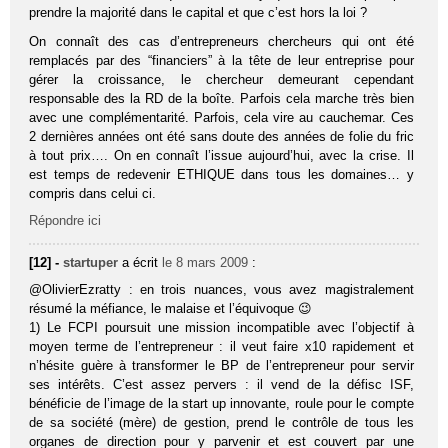
prendre la majorité dans le capital et que c’est hors la loi ?
On connaît des cas d’entrepreneurs chercheurs qui ont été
remplacés par des “financiers” à la tête de leur entreprise pour
gérer la croissance, le chercheur demeurant cependant
responsable des la RD de la boîte. Parfois cela marche très bien
avec une complémentarité. Parfois, cela vire au cauchemar. Ces
2 dernières années ont été sans doute des années de folie du fric
à tout prix…. On en connaît l’issue aujourd’hui, avec la crise. Il
est temps de redevenir ETHIQUE dans tous les domaines… y
compris dans celui ci.
Répondre ici
[12] -
startuper
a écrit
le 8 mars 2009
:
@OlivierEzratty : en trois nuances, vous avez magistralement
résumé la méfiance, le malaise et l’équivoque 😉
1) Le FCPI poursuit une mission incompatible avec l’objectif à
moyen terme de l’entrepreneur : il veut faire x10 rapidement et
n’hésite guère à transformer le BP de l’entrepreneur pour servir
ses intérêts. C’est assez pervers : il vend de la défisc ISF,
bénéficie de l’image de la start up innovante, roule pour le compte
de sa société (mère) de gestion, prend le contrôle de tous les
organes de direction pour y parvenir et est couvert par une