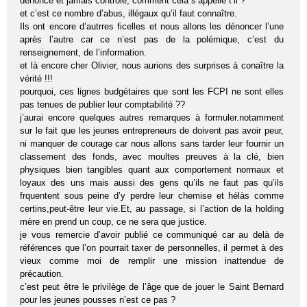
dénoncé et jamais contrôlé, comment cela s’appelle t’il ?
et c’est ce nombre d’abus, illégaux qu’il faut connaître.
Ils ont encore d’autrres ficelles et nous allons les dénoncer l’une
après l’autre car ce n’est pas de la polémique, c’est du
renseignement, de l’information.
et là encore cher Olivier, nous aurions des surprises à conaître la
vérité !!!
pourquoi, ces lignes budgétaires que sont les FCPI ne sont elles
pas tenues de publier leur comptabilité ??
j’aurai encore quelques autres remarques à formuler.notamment
sur le fait que les jeunes entrepreneurs de doivent pas avoir peur,
ni manquer de courage car nous allons sans tarder leur fournir un
classement des fonds, avec moultes preuves à la clé, bien
physiques bien tangibles quant aux comportement normaux et
loyaux des uns mais aussi des gens qu’ils ne faut pas qu’ils
frquentent sous peine d’y perdre leur chemise et hélàs comme
certins,peut-être leur vie.Et, au passage, si l’action de la holding
mère en prend un coup, ce ne sera que justice.
je vous remercie d’avoir publié ce communiqué car au delà de
références que l’on pourrait taxer de personnelles, il permet à des
vieux comme moi de remplir une mission inattendue de
précaution.
c’est peut être le privilège de l’âge que de jouer le Saint Bernard
pour les jeunes pousses n’est ce pas ?