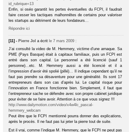
id_rubrique=13
Enfin, si oséo garantit les pertes éventuelles du FCPI, il faudrait
faire cesser les tactiques malhonnêtes de certains pour valoriser
les startups au détriment de leurs fondateurs…
Répondre ici
[11] -
Pierre Jol
a écrit
le 7 mars 2009
:
J’ai consulté la video de M. Hemmery, victime d’une arnaque. Sa
PME (Pays Basque) était à capitaux familiaux, puis un FCPI est
entré dans son capital. Le personnel a été licencié (sauf 1
personne)…etc. M. Hemmery aussi a été licencié et il a
l’impression d’avoir été spolié (pillé)… Il indique cependant qu’il ne
faut pas prendre sa désaventure pour une généralité. Ils sont 17
entrepreneurs dans son cas d’après lui. Le capital risque pour
l’innovation en France fonctionne bien. Simplement, il faut que
l’entrepreneur sache se défendre avec son propre cabinet juridique
pour éviter de se faire avoir. Attention à ce que vous signez !!!
http://www.dailymotion.com/video/x4w4lc_pascal-
hemmery_webcam
Peut être que le FCPI mentionné pourra donner des explications,
après le procès. Il ne faut pas lui jeter la pierre tout de suite.
Est il vrai, comme l’indique M. Hemmery, que le FCPI ne peut pas