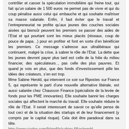
contrôler et casser la spéculation immobilière qui freine tout, qui
fait qu’un salaire de 1 500 euros ne permet pas de vivre et qui du
coup pénalise aussi celui qui embauche et qui souhaite maîtriser
sa masse salariale. Enfin, il faut éviter que le travail et
l’entrepreneuriat ne profite qu’aux jeunes des couches sociales
aisées qui biensûr peuvent les premiers se passer des aides de
l’Etat et qui pourtant sont les mieux placés (réseaux, coup de
pouce de papa…) pour en profiter et font en sorte d’en bénéficier
les premiers. Ce message s’adresse aux ultralibéraux qui
continuent, malgré la crise, à sabrer le rôle de l’Etat. La dette que
les jeunes devront payer plus tard est celle de la folie du milieu
financier, des spéculateurs.., pas celle des plus pauvres. Et
quand je vois en plus, que des fonds d’investissement pille les
idées des créateurs, s’en est trop.
Mme Sabine Herold, qui intervient ce soir sur Ripostes sur France
5, qui représente le parti d’une nouvelle alternative libérale, est
aussi salariée chez Chausson Finance (spécialiste de la levée de
fonds pour les PME innovantes). Elle souhaite bannir les charges
sociales qui affectent le marché du travail. Elle souhaite réduire le
rôle de l’Etat. Il serait interessant de savoir ce qu’elle pense de
tout ceci et de la situation des startups et de leur financement (y
compris par le capital risque). Cela doit être paradoxal dans sa
tête.
http://www.viadeo.com/fr/profile/sabine.filliasherold