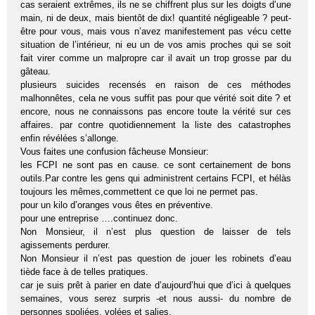
cas seraient extrêmes, ils ne se chiffrent plus sur les doigts d’une
main, ni de deux, mais bientôt de dix! quantité négligeable ? peut-
être pour vous, mais vous n’avez manifestement pas vécu cette
situation de l’intérieur, ni eu un de vos amis proches qui se soit
fait virer comme un malpropre car il avait un trop grosse par du
gâteau.
plusieurs suicides recensés en raison de ces méthodes
malhonnêtes, cela ne vous suffit pas pour que vérité soit dite ? et
encore, nous ne connaissons pas encore toute la vérité sur ces
affaires. par contre quotidiennement la liste des catastrophes
enfin révélées s’allonge.
Vous faites une confusion fâcheuse Monsieur:
les FCPI ne sont pas en cause. ce sont certainement de bons
outils.Par contre les gens qui administrent certains FCPI, et hélàs
toujours les mêmes,commettent ce que loi ne permet pas.
pour un kilo d’oranges vous êtes en préventive.
pour une entreprise ….continuez donc.
Non Monsieur, il n’est plus question de laisser de tels
agissements perdurer.
Non Monsieur il n’est pas question de jouer les robinets d’eau
tiède face à de telles pratiques.
car je suis prêt à parier en date d’aujourd’hui que d’ici à quelques
semaines, vous serez surpris -et nous aussi- du nombre de
personnes spoliées, volées et salies.