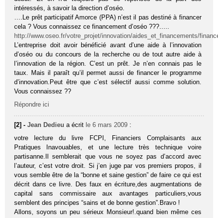
intéressés, à savoir la direction d’oséo.
….Le prêt participatif Amorce (PPA) n’est il pas destiné à financer
cela ? Vous connaissez ce financement d’oséo ???…..
http://www.oseo.fr/votre_projet/innovation/aides_et_financements/finan
L’entreprise doit avoir bénéficié avant d’une aide à l’innovation
d’oséo ou du concours de la recherche ou de tout autre aide à
l’innovation de la région. C’est un prêt. Je n’en connais pas le
taux. Mais il paraît qu’il permet aussi de financer le programme
d’innovation.Peut être que c’est sélectif aussi comme solution.
Vous connaissez ??
Répondre ici
[2] -
Jean Dedieu
a écrit
le 6 mars 2009
:
votre lecture du livre FCPI, Financiers Complaisants aux
Pratiques Inavouables, et une lecture très technique voire
partisanne.Il semblerait que vous ne soyez pas d’accord avec
l’auteur, c’est votre droit. Si j’en juge par vos premiers propos, il
vous semble être de la “bonne et saine gestion” de faire ce qui est
décrit dans ce livre. Des faux en écriture,des augmentations de
capital sans commissaire aux avantages particuliers,vous
semblent des principes “sains et de bonne gestion”.Bravo !
Allons, soyons un peu sérieux Monsieur!.quand bien même ces