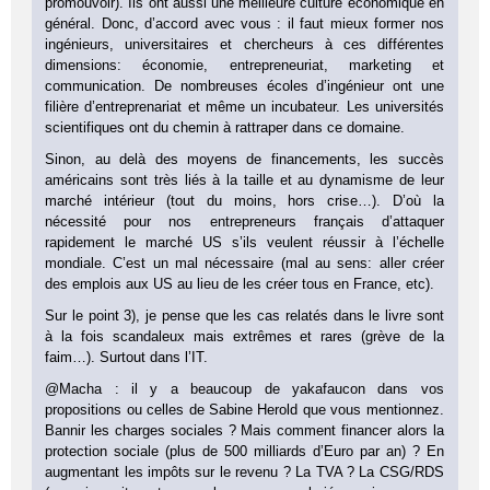
promouvoir). Ils ont aussi une meilleure culture économique en
général. Donc, d’accord avec vous : il faut mieux former nos
ingénieurs, universitaires et chercheurs à ces différentes
dimensions: économie, entrepreneuriat, marketing et
communication. De nombreuses écoles d’ingénieur ont une
filière d’entreprenariat et même un incubateur. Les universités
scientifiques ont du chemin à rattraper dans ce domaine.
Sinon, au delà des moyens de financements, les succès
américains sont très liés à la taille et au dynamisme de leur
marché intérieur (tout du moins, hors crise…). D’où la
nécessité pour nos entrepreneurs français d’attaquer
rapidement le marché US s’ils veulent réussir à l’échelle
mondiale. C’est un mal nécessaire (mal au sens: aller créer
des emplois aux US au lieu de les créer tous en France, etc).
Sur le point 3), je pense que les cas relatés dans le livre sont
à la fois scandaleux mais extrêmes et rares (grève de la
faim…). Surtout dans l’IT.
@Macha : il y a beaucoup de yakafaucon dans vos
propositions ou celles de Sabine Herold que vous mentionnez.
Bannir les charges sociales ? Mais comment financer alors la
protection sociale (plus de 500 milliards d’Euro par an) ? En
augmentant les impôts sur le revenu ? La TVA ? La CSG/RDS