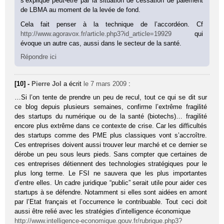
s’explique peut-être par la situation de cessation de paiement
de LBMA au moment de la levée de fond.
Cela fait penser à la technique de l’accordéon. Cf
http://www.agoravox.fr/article.php3?id_article=19929
qui
évoque un autre cas, aussi dans le secteur de la santé.
Répondre ici
[10] -
Pierre Jol
a écrit
le 7 mars 2009
:
…Si l’on tente de prendre un peu de recul, tout ce qui se dit sur
ce blog depuis plusieurs semaines, confirme l’extrême fragilité
des startups du numérique ou de la santé (biotechs)… fragilité
encore plus extrême dans ce contexte de crise. Car les difficultés
des startups comme des PME plus classiques vont s’accroître.
Ces entreprises doivent aussi trouver leur marché et ce dernier se
dérobe un peu sous leurs pieds. Sans compter que certaines de
ces entreprises détiennent des technologies stratégiques pour le
plus long terme. Le FSI ne sauvera que les plus importantes
d’entre elles. Un cadre juridique “public” serait utile pour aider ces
startups à se défendre. Notamment si elles sont aidées en amont
par l’Etat français et l’occurrence le contribuable. Tout ceci doit
aussi être relié avec les stratégies d’intelligence économique
http://www.intelligence-economique.gouv.fr/rubrique.php3?