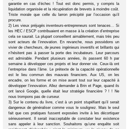
garantie en cas d’échec ! Tout est donc permis, y compris la
liquidation organisée et la récupération de brevets à moindre coût.
Triste morale que celle du larron précipité par l’occasion qu’il
procure.
2) Les vieux préjugés inventeurs-entrepreneurs sont tenaces… Si
les HEC / ESCP contribuaient en masse à la création d’entreprise
cela se saurait. La plupart conseillent aimablement, mais très peu
sont acteurs de l’innovation. En revanche, nous possédons un
vivier de chercheurs, de jeunes ingénieurs inventifs et brillants qui
n’hésitent pas à passer la porte des incubateurs. Leur parcours
est admirable. Pendant plusieurs années, ils passent 60 h par
semaine à développer ces projets et leur donner vie. Ceux-là ont
l’entreprise dans l’âme. Le prétexte de la capacité opérationnelle
est le lieu commun des mauvais financiers. Aux US, on les
encadre, on les forme et on mise avant tout sur leur capacité à
développer l’innovation. Allez demander à Brin et Page, quand ils
ont lancé Google, quelle était leur stratégie financière ? ! ! Ne
nous trompons pas de curseur.
3) Sur le contenu du livre, c’est à un point stupéfiant qu’il serait
dangereux de généraliser comme vous le soulignez. Mais le seul
fait que ces pratiques fussent exposées invite à les décortiquer
sérieusement. Il serait inacceptable de constater leur existence
sans appeler à leur sanction. Souhaitons qu’une enquête soit