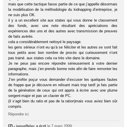
mais que cette tactique fasse partie de ce que j’appelle désormais
la modélisation de la méthodologie du kidnapping d’entreprise, je
ne suis plus OK.
il y a un excellent site aux states qui vous donne le classement
des fonds, avec une note résultant des apréciations des
expériences des uns et des autres avec transmission de preuves
de faits avérés.
cela a considérablement nettoyé le paysage.
les gens sérieux n’ont eu qu’à se féliciter et les autres se sont fait
tous petits avec bon nombre de procès qui curieusement n’ont
pas trainé. aux states cela va très vite dans le domaine.
Je ne peux pas encore répondre sérieusement à votre dernier
paragraphe, mais j’en prends bonne note afin de faire remonter les
informations.
J’en profite poçur vous demander d’excuser les quelques fautes
de frappe que je découvre en relisant mais trop tard! je fais partie
de la génération de ceux qui ont appris à écrire avec une plume
sergent-major et pas un clavier de PC.
(il s’agit bien du ratio et pas de la ration)mais vous aviez bien sûr
compris.
Répondre ici
[7] -
jequeffelec
a écrit
le 7 mars 2009
: