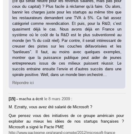
(ce qui serait neutre pour les revenus salariés, mais pas pour
ceux du capital) ? Plus facile à réclamer qu’à faire. Ou alors,
bannir les charges juste pour les startups au même titre que
les restaurateurs demandent une TVA à 5%. Ca fait assez
catégoriel comme revendication. Et puis, pour la R&D, c’est
quasiment déjà le cas. Nous avons déjà en France un
système où le coût de la R&D est le plus subventionné au
monde (en % du coût réel). Par contre, il serait intéressant de
creuser des pistes sur les couches défavorisées et les
“banlieues”. Il faut, au moins avec quelques exemples,
montrer que la puissance publique peut aider de jeunes
entrepreneurs issus de ces milieux puissent réussir. Le
succès entraine ensuite l’envie et d’autres succès dans une
spirale positive. Well, dans un monde bien orchestré…
Répondre ici
[15] -
macha
a écrit
le 8 mars 2009
:
M. Ezratty, vous avez été salarié de Microsoft ?
Que pensez vous des initiatives de ce groupe américain pour
exploiter au mieux les idées de nos startups françaises ?
Microsoft a signé le Pacte PME
http://www.pactepme.org/grand-compte/2012/microsoft-france