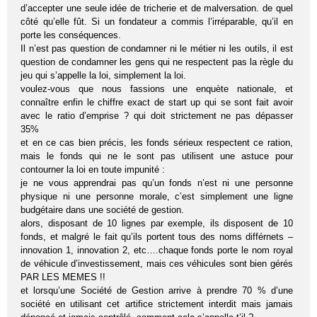
d’accepter une seule idée de tricherie et de malversation. de quel
côté qu’elle fût. Si un fondateur a commis l’irréparable, qu’il en
porte les conséquences.
Il n’est pas question de condamner ni le métier ni les outils, il est
question de condamner les gens qui ne respectent pas la règle du
jeu qui s’appelle la loi, simplement la loi.
voulez-vous que nous fassions une enquète nationale, et
connaître enfin le chiffre exact de start up qui se sont fait avoir
avec le ratio d’emprise ? qui doit strictement ne pas dépasser
35%
et en ce cas bien précis, les fonds sérieux respectent ce ration,
mais le fonds qui ne le sont pas utilisent une astuce pour
contourner la loi en toute impunité :
je ne vous apprendrai pas qu’un fonds n’est ni une personne
physique ni une personne morale, c’est simplement une ligne
budgétaire dans une société de gestion.
alors, disposant de 10 lignes par exemple, ils disposent de 10
fonds, et malgré le fait qu’ils portent tous des noms différnets –
innovation 1, innovation 2, etc….chaque fonds porte le nom royal
de véhicule d’investissement, mais ces véhicules sont bien gérés
PAR LES MEMES !!
et lorsqu’une Société de Gestion arrive à prendre 70 % d’une
société en utilisant cet artifice strictement interdit mais jamais