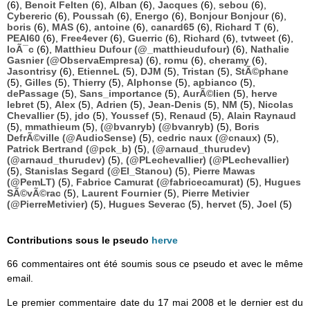
(6),
Benoit Felten
(6),
Alban
(6),
Jacques
(6),
sebou
(6),
Cybereric
(6),
Poussah
(6),
Energo
(6),
Bonjour Bonjour
(6),
boris
(6),
MAS
(6),
antoine
(6),
canard65
(6),
Richard T
(6),
PEAI60
(6),
Free4ever
(6),
Guerric
(6),
Richard
(6),
tvtweet
(6),
loÃ¯c
(6),
Matthieu Dufour (@_matthieudufour)
(6),
Nathalie
Gasnier (@ObservaEmpresa)
(6),
romu
(6),
cheramy
(6),
Jasontrisy
(6),
EtienneL
(5),
DJM
(5),
Tristan
(5),
StÃ©phane
(5),
Gilles
(5),
Thierry
(5),
Alphonse
(5),
apbianco
(5),
dePassage
(5),
Sans_importance
(5),
AurÃ©lien
(5),
herve
lebret
(5),
Alex
(5),
Adrien
(5),
Jean-Denis
(5),
NM
(5),
Nicolas
Chevallier
(5),
jdo
(5),
Youssef
(5),
Renaud
(5),
Alain Raynaud
(5),
mmathieum
(5),
(@bvanryb) (@bvanryb)
(5),
Boris
DefrÃ©ville (@AudioSense)
(5),
cedric naux (@cnaux)
(5),
Patrick Bertrand (@pck_b)
(5),
(@arnaud_thurudev)
(@arnaud_thurudev)
(5),
(@PLechevallier) (@PLechevallier)
(5),
Stanislas Segard (@El_Stanou)
(5),
Pierre Mawas
(@PemLT)
(5),
Fabrice Camurat (@fabricecamurat)
(5),
Hugues
SÃ©vÃ©rac
(5),
Laurent Fournier
(5),
Pierre Metivier
(@PierreMetivier)
(5),
Hugues Severac
(5),
hervet
(5),
Joel
(5)
Contributions sous le pseudo
herve
66 commentaires ont été soumis sous ce pseudo et avec le même
email.
Le premier commentaire date du 17 mai 2008 et le dernier est du