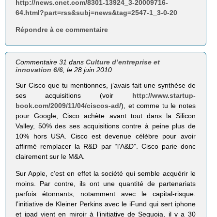
http://news.cnet.com/8301-13924_3-20009716-
64.html?part=rss&subj=news&tag=2547-1_3-0-20
Répondre à ce commentaire
Commentaire 31 dans
Culture d’entreprise et
innovation 6/6
, le 28 juin 2010
Sur Cisco que tu mentionnes, j’avais fait une synthèse de
ses acquisitions (voir
http://www.startup-
book.com/2009/11/04/ciscos-ad/
), et comme tu le notes
pour Google, Cisco achète avant tout dans la Silicon
Valley, 50% des ses acquisitions contre à peine plus de
10% hors USA. Cisco est devenue célèbre pour avoir
affirmé remplacer la R&D par “l’A&D”. Cisco parie donc
clairement sur le M&A.
Sur Apple, c’est en effet la société qui semble acquérir le
moins. Par contre, ils ont une quantité de partenariats
parfois étonnants, notamment avec le capital-risque:
l’initiative de Kleiner Perkins avec le iFund qui sert iphone
et ipad vient en miroir à l’initiative de Sequoia, il y a 30