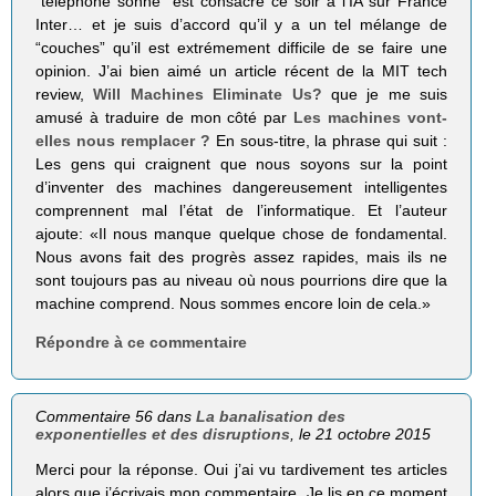
“téléphone sonne” est consacré ce soir à l’IA sur France
Inter… et je suis d’accord qu’il y a un tel mélange de
“couches” qu’il est extrémement difficile de se faire une
opinion. J’ai bien aimé un article récent de la MIT tech
review,
Will Machines Eliminate Us?
que je me suis
amusé à traduire de mon côté par
Les machines vont-
elles nous remplacer ?
En sous-titre, la phrase qui suit :
Les gens qui craignent que nous soyons sur la point
d’inventer des machines dangereusement intelligentes
comprennent mal l’état de l’informatique. Et l’auteur
ajoute: «Il nous manque quelque chose de fondamental.
Nous avons fait des progrès assez rapides, mais ils ne
sont toujours pas au niveau où nous pourrions dire que la
machine comprend. Nous sommes encore loin de cela.»
Répondre à ce commentaire
Commentaire 56 dans
La banalisation des
exponentielles et des disruptions
, le 21 octobre 2015
Merci pour la réponse. Oui j’ai vu tardivement tes articles
alors que j’écrivais mon commentaire. Je lis en ce moment