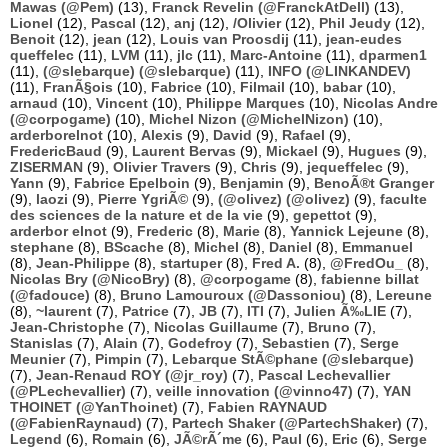
Mawas (@Pem)
(13),
Franck Revelin (@FranckAtDell)
(13),
Lionel
(12),
Pascal
(12),
anj
(12),
/Olivier
(12),
Phil Jeudy
(12),
Benoit
(12),
jean
(12),
Louis van Proosdij
(11),
jean-eudes
queffelec
(11),
LVM
(11),
jlc
(11),
Marc-Antoine
(11),
dparmen1
(11),
(@slebarque) (@slebarque)
(11),
INFO (@LINKANDEV)
(11),
FranÃ§ois
(10),
Fabrice
(10),
Filmail
(10),
babar
(10),
arnaud
(10),
Vincent
(10),
Philippe Marques
(10),
Nicolas Andre
(@corpogame)
(10),
Michel Nizon (@MichelNizon)
(10),
arderborelnot
(10),
Alexis
(9),
David
(9),
Rafael
(9),
FredericBaud
(9),
Laurent Bervas
(9),
Mickael
(9),
Hugues
(9),
ZISERMAN
(9),
Olivier Travers
(9),
Chris
(9),
jequeffelec
(9),
Yann
(9),
Fabrice Epelboin
(9),
Benjamin
(9),
BenoÃ®t Granger
(9),
laozi
(9),
Pierre YgriÃ©
(9),
(@olivez) (@olivez)
(9),
faculte
des sciences de la nature et de la vie
(9),
gepettot
(9),
arderbor elnot
(9),
Frederic
(8),
Marie
(8),
Yannick Lejeune
(8),
stephane
(8),
BScache
(8),
Michel
(8),
Daniel
(8),
Emmanuel
(8),
Jean-Philippe
(8),
startuper
(8),
Fred A.
(8),
@FredOu_
(8),
Nicolas Bry (@NicoBry)
(8),
@corpogame
(8),
fabienne billat
(@fadouce)
(8),
Bruno Lamouroux (@Dassoniou)
(8),
Lereune
(8),
~laurent
(7),
Patrice
(7),
JB
(7),
ITI
(7),
Julien Ã‰LIE
(7),
Jean-Christophe
(7),
Nicolas Guillaume
(7),
Bruno
(7),
Stanislas
(7),
Alain
(7),
Godefroy
(7),
Sebastien
(7),
Serge
Meunier
(7),
Pimpin
(7),
Lebarque StÃ©phane (@slebarque)
(7),
Jean-Renaud ROY (@jr_roy)
(7),
Pascal Lechevallier
(@PLechevallier)
(7),
veille innovation (@vinno47)
(7),
YAN
THOINET (@YanThoinet)
(7),
Fabien RAYNAUD
(@FabienRaynaud)
(7),
Partech Shaker (@PartechShaker)
(7),
Legend
(6),
Romain
(6),
JÃ©rÃ´me
(6),
Paul
(6),
Eric
(6),
Serge