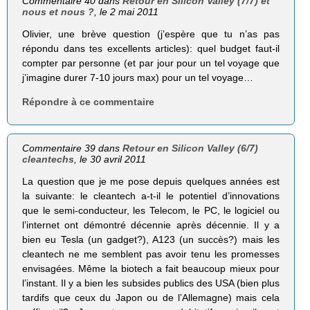
Commentaire 40 dans
Retour en Silicon Valley (7/7) et
nous et nous ?
, le 2 mai 2011
Olivier, une brève question (j’espère que tu n’as pas
répondu dans tes excellents articles): quel budget faut-il
compter par personne (et par jour pour un tel voyage que
j’imagine durer 7-10 jours max) pour un tel voyage…
Répondre à ce commentaire
Commentaire 39 dans
Retour en Silicon Valley (6/7)
cleantechs
, le 30 avril 2011
La question que je me pose depuis quelques années est
la suivante: le cleantech a-t-il le potentiel d’innovations
que le semi-conducteur, les Telecom, le PC, le logiciel ou
l’internet ont démontré décennie après décennie. Il y a
bien eu Tesla (un gadget?), A123 (un succès?) mais les
cleantech ne me semblent pas avoir tenu les promesses
envisagées. Même la biotech a fait beaucoup mieux pour
l’instant. Il y a bien les subsides publics des USA (bien plus
tardifs que ceux du Japon ou de l’Allemagne) mais cela