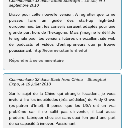
Commentaire 33 dans
Guide Startups – Le XIII
, le 1
septembre 2010
Bravo pour cette nouvelle version. A regretter que tu ne
puisses faire un guide des start-up high-tech
européennes, tant tes conseils seraient adaptés pour une
grande part hors de l’hexagone. Mais j’imagine le défi! Je
te signale pour tes versions futures un excellent site web
de podcasts et vidéos d’entrepreneurs que je trouve
poassionant:
http://ecorner.stanford.edu/
Répondre à ce commentaire
Commentaire 32 dans
Back from China – Shanghai
Expo
, le 19 juillet 2010
Sur le sujet de la Chine qui étrangle l’occident, je vous
invite à lire les inquiétudes (très crédibles) de Andy Grove
(ex-patron d’Intel). Il pense que les USA ont un vrai
problème car il ne suffit pas d’inventer, il faut aussi
produire, fabriquer chez soi sans quoi l’on perd une part
de sa capacité à innover. Passionant!