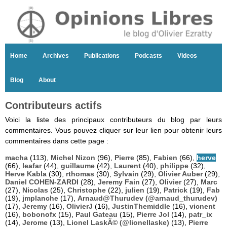
Home
Archives
Publications
Podcasts
Videos
Blog
About
Contributeurs actifs
Voici la liste des principaux contributeurs du blog par leurs
commentaires. Vous pouvez cliquer sur leur lien pour obtenir leurs
commentaires dans cette page :
macha
(113),
Michel Nizon
(96),
Pierre
(85),
Fabien
(66),
herve
(66),
leafar
(44),
guillaume
(42),
Laurent
(40),
philippe
(32),
Herve Kabla
(30),
rthomas
(30),
Sylvain
(29),
Olivier Auber
(29),
Daniel COHEN-ZARDI
(28),
Jeremy Fain
(27),
Olivier
(27),
Marc
(27),
Nicolas
(25),
Christophe
(22),
julien
(19),
Patrick
(19),
Fab
(19),
jmplanche
(17),
Arnaud@Thurudev (@arnaud_thurudev)
(17),
Jeremy
(16),
OlivierJ
(16),
JustinThemiddle
(16),
vicnent
(16),
bobonofx
(15),
Paul Gateau
(15),
Pierre Jol
(14),
patr_ix
(14),
Jerome
(13),
Lionel LaskÃ© (@lionellaske)
(13),
Pierre