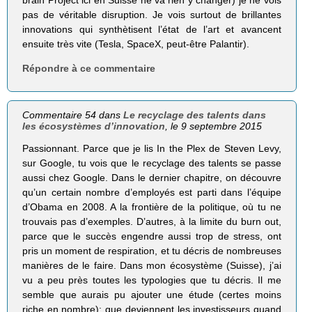
brain Project ici en Suisse ne va rien y changer) je ne vois
pas de véritable disruption. Je vois surtout de brillantes
innovations qui synthètisent l’état de l’art et avancent
ensuite très vite (Tesla, SpaceX, peut-être Palantir).
Répondre à ce commentaire
Commentaire 54 dans
Le recyclage des talents dans
les écosystèmes d’innovation
, le 9 septembre 2015
Passionnant. Parce que je lis In the Plex de Steven Levy,
sur Google, tu vois que le recyclage des talents se passe
aussi chez Google. Dans le dernier chapitre, on découvre
qu’un certain nombre d’employés est parti dans l’équipe
d’Obama en 2008. A la frontière de la politique, où tu ne
trouvais pas d’exemples. D’autres, à la limite du burn out,
parce que le succès engendre aussi trop de stress, ont
pris un moment de respiration, et tu décris de nombreuses
manières de le faire. Dans mon écosystème (Suisse), j’ai
vu a peu près toutes les typologies que tu décris. Il me
semble que aurais pu ajouter une étude (certes moins
riche en nombre): que deviennent les investisseurs quand