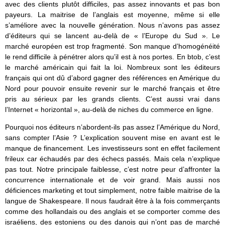
avec des clients plutôt difficiles, pas assez innovants et pas bon
payeurs. La maitrise de l’anglais est moyenne, même si elle
s’améliore avec la nouvelle génération. Nous n’avons pas assez
d’éditeurs qui se lancent au-delà de « l’Europe du Sud ». Le
marché européen est trop fragmenté. Son manque d’homogénéité
le rend difficile à pénétrer alors qu’il est à nos portes. En btob, c’est
le marché américain qui fait la loi. Nombreux sont les éditeurs
français qui ont dû d’abord gagner des références en Amérique du
Nord pour pouvoir ensuite revenir sur le marché français et être
pris au sérieux par les grands clients. C’est aussi vrai dans
l’Internet « horizontal », au-delà de niches du commerce en ligne.
Pourquoi nos éditeurs n’abordent-ils pas assez l’Amérique du Nord,
sans compter l’Asie ? L’explication souvent mise en avant est le
manque de financement. Les investisseurs sont en effet facilement
frileux car échaudés par des échecs passés. Mais cela n’explique
pas tout. Notre principale faiblesse, c’est notre peur d’affronter la
concurrence internationale et de voir grand. Mais aussi nos
déficiences marketing et tout simplement, notre faible maitrise de la
langue de Shakespeare. Il nous faudrait être à la fois commerçants
comme des hollandais ou des anglais et se comporter comme des
israéliens, des estoniens ou des danois qui n’ont pas de marché