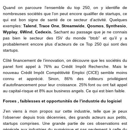
Quand on parcoure l’ensemble du top 250, on y identifie de
nombreuses sociétés que l’on peut encore qualifier de startups, ce
qui est bon signe de santé de ce secteur d’activité. Quelques
exemples:
Talend
,
Trace One
,
Streamwide
,
Qosmos
,
Synthesio
,
Wyplay
,
6Wind
,
Cedexis.
Sachant au passage que je ne connais
pas bien le secteur des ISV du monde “btob” et qu’il y a
probablement encore plus d’acteurs de ce Top 250 qui sont des
startups.
Côté financement de l’innovation, on découvre que les sociétés du
panel font appel à 76% au Crédit Impôt Recherche. Mais le
nouveau Crédit Impôt Compétitivité Emploi (CICE) semble moins
connu et apprécié. Sinon, 86% des éditeurs privilégient
d’autofinancement pour leur croissance. 25% font ou ont fait appel
au capital-risque et 8% aux business angels. Ce qui est bien faible.
Forces , faiblesses et opportunités de l’industrie du logiciel
J’en viens à mon propos sur cette industrie, telle que je peux
l’observer depuis trois décennies, des grands acteurs aux petits,
startups comprises. Une grande partie de ces observations est
générale aux industries du numérique et pas seulement à celle du