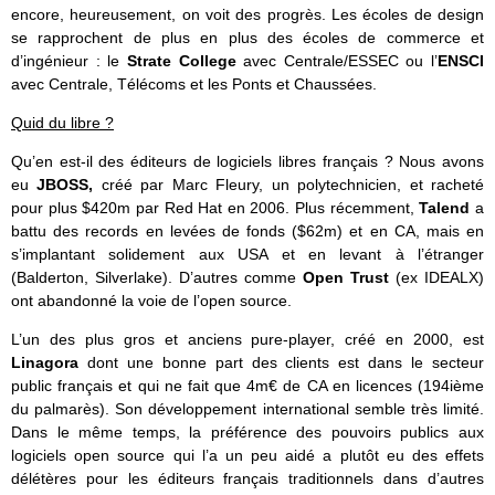
encore, heureusement, on voit des progrès. Les écoles de design
se rapprochent de plus en plus des écoles de commerce et
d’ingénieur : le
Strate College
avec Centrale/ESSEC ou l’
ENSCI
avec Centrale, Télécoms et les Ponts et Chaussées.
Quid du libre ?
Qu’en est-il des éditeurs de logiciels libres français ? Nous avons
eu
JBOSS,
créé par Marc Fleury, un polytechnicien, et racheté
pour plus $420m par Red Hat en 2006. Plus récemment,
Talend
a
battu des records en levées de fonds ($62m) et en CA, mais en
s’implantant solidement aux USA et en levant à l’étranger
(Balderton, Silverlake). D’autres comme
Open Trust
(ex IDEALX)
ont abandonné la voie de l’open source.
L’un des plus gros et anciens pure-player, créé en 2000, est
Linagora
dont une bonne part des clients est dans le secteur
public français et qui ne fait que 4m€ de CA en licences (194ième
du palmarès). Son développement international semble très limité.
Dans le même temps, la préférence des pouvoirs publics aux
logiciels open source qui l’a un peu aidé a plutôt eu des effets
délétères pour les éditeurs français traditionnels dans d’autres