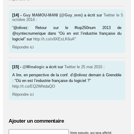
[14] -
Guy MAMOU-MANI (@Guy_mm)
a écrit sur
Twitter
le 5
octobre 2014
:
“@olivez: Retour sur le #top250num 2013 de
@syntecnumerique dans “Où en est l’industrie française du
logiciel” sur
http://t.co/x9XEsLK6oA
“
Répondre ici
[15] -
@Minalogic
a écrit sur
Twitter
le 25 mai 2015
:
A lire, en perspective de la conf. d’@olivez demain à Grenoble
: “Où en est l’industrie française du logiciel ?”
http://t.co/EQ2WhtdaQO
Répondre ici
Ajouter un commentaire
Votre pseudo, qui sera affiché