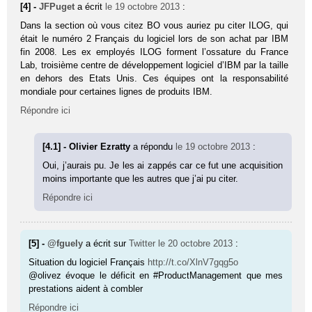
[4] -
JFPuget
a écrit
le 19 octobre 2013
:
Dans la section où vous citez BO vous auriez pu citer ILOG, qui
était le numéro 2 Français du logiciel lors de son achat par IBM
fin 2008. Les ex employés ILOG forment l’ossature du France
Lab, troisième centre de développement logiciel d’IBM par la taille
en dehors des Etats Unis. Ces équipes ont la responsabilité
mondiale pour certaines lignes de produits IBM.
Répondre ici
[4.1] - Olivier Ezratty
a répondu
le 19 octobre 2013
:
Oui, j’aurais pu. Je les ai zappés car ce fut une acquisition
moins importante que les autres que j’ai pu citer.
Répondre ici
[5] -
@fguely
a écrit sur
Twitter
le 20 octobre 2013
:
Situation du logiciel Français
http://t.co/XlnV7gqg5o
@olivez évoque le déficit en #ProductManagement que mes
prestations aident à combler
Répondre ici