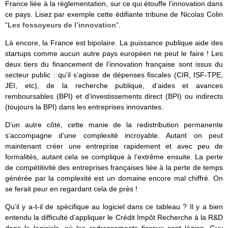
France liée à la règlementation, sur ce qui étouffe l’innovation dans
ce pays. Lisez par exemple cette édifiante tribune de Nicolas Colin
“
Les fossoyeurs de l’innovation
”.
Là encore, la France est bipolaire. La puissance publique aide des
startups comme aucun autre pays européen ne peut le faire ! Les
deux tiers du financement de l’innovation française sont issus du
secteur public : qu’il s’agisse de dépenses fiscales (CIR, ISF-TPE,
JEI, etc), de la recherche publique, d’aides et avances
remboursables (BPI) et d’investissements direct (BPI) ou indirects
(toujours la BPI) dans les entreprises innovantes.
D’un autre côté, cette manie de la redistribution permanente
s’accompagne d’une complexité incroyable. Autant on peut
maintenant créer une entreprise rapidement et avec peu de
formalités, autant cela se complique à l’extrême ensuite. La perte
de compétitivité des entreprises françaises liée à la perte de temps
générée par la complexité est un domaine encore mal chiffré. On
se ferait peur en regardant cela de près !
Qu’il y a-t-il de spécifique au logiciel dans ce tableau ? Il y a bien
entendu la difficulté d’appliquer le Crédit Impôt Recherche à la R&D
dans le logiciels, où les redressements fiscaux sont légion. Guy