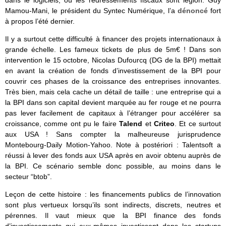
Mamou-Mani, le président du Syntec Numérique, l’a
dénoncé
fort
à propos l’été dernier.
Il y a surtout cette difficulté à financer des projets internationaux à
grande échelle. Les fameux tickets de plus de 5m€ ! Dans son
intervention le 15 octobre, Nicolas Dufourcq (DG de la BPI) mettait
en avant la création de fonds d’investissement de la BPI pour
couvrir ces phases de la croissance des entreprises innovantes.
Très bien, mais cela cache un détail de taille : une entreprise qui a
la BPI dans son capital devient marquée au fer rouge et ne pourra
pas lever facilement de capitaux à l’étranger pour accélérer sa
croissance, comme ont pu le faire
Talend
et
Criteo
. Et ce surtout
aux USA ! Sans compter la malheureuse jurisprudence
Montebourg-Daily Motion-Yahoo. Note à postériori : Talentsoft a
réussi à lever des fonds aux USA après en avoir obtenu auprès de
la BPI. Ce scénario semble donc possible, au moins dans le
secteur “btob”.
Leçon de cette histoire : les financements publics de l’innovation
sont plus vertueux lorsqu’ils sont indirects, discrets, neutres et
pérennes. Il vaut mieux que la BPI finance des fonds