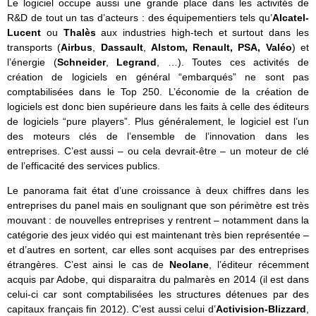
Le logiciel occupe aussi une grande place dans les activités de
R&D de tout un tas d’acteurs : des équipementiers tels qu’
Alcatel-
Lucent
ou
Thalès
aux industries high-tech et surtout dans les
transports (
Airbus
,
Dassault
,
Alstom, Renault, PSA, Valéo
) et
l’énergie (
Schneider
,
Legrand
, …). Toutes ces activités de
création de logiciels en général “embarqués” ne sont pas
comptabilisées dans le Top 250. L’économie de la création de
logiciels est donc bien supérieure dans les faits à celle des éditeurs
de logiciels “pure players”. Plus généralement, le logiciel est l’un
des moteurs clés de l’ensemble de l’innovation dans les
entreprises. C’est aussi – ou cela devrait-être – un moteur de clé
de l’efficacité des services publics.
Le panorama fait état d’une croissance à deux chiffres dans les
entreprises du panel mais en soulignant que son périmètre est très
mouvant : de nouvelles entreprises y rentrent – notamment dans la
catégorie des jeux vidéo qui est maintenant très bien représentée –
et d’autres en sortent, car elles sont acquises par des entreprises
étrangères. C’est ainsi le cas de
Neolane
, l’éditeur récemment
acquis par Adobe, qui disparaitra du palmarès en 2014 (il est dans
celui-ci car sont comptabilisées les structures détenues par des
capitaux français fin 2012). C’est aussi celui d’
Activision-Blizzard
,