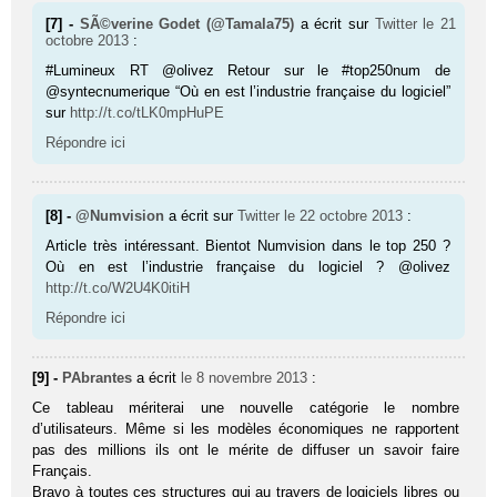
[7] -
SÃ©verine Godet (@Tamala75)
a écrit sur
Twitter
le 21
octobre 2013
:
#Lumineux RT @olivez Retour sur le #top250num de
@syntecnumerique “Où en est l’industrie française du logiciel”
sur
http://t.co/tLK0mpHuPE
Répondre ici
[8] -
@Numvision
a écrit sur
Twitter
le 22 octobre 2013
:
Article très intéressant. Bientot Numvision dans le top 250 ?
Où en est l’industrie française du logiciel ? @olivez
http://t.co/W2U4K0itiH
Répondre ici
[9] -
PAbrantes
a écrit
le 8 novembre 2013
:
Ce tableau mériterai une nouvelle catégorie le nombre
d’utilisateurs. Même si les modèles économiques ne rapportent
pas des millions ils ont le mérite de diffuser un savoir faire
Français.
Bravo à toutes ces structures qui au travers de logiciels libres ou