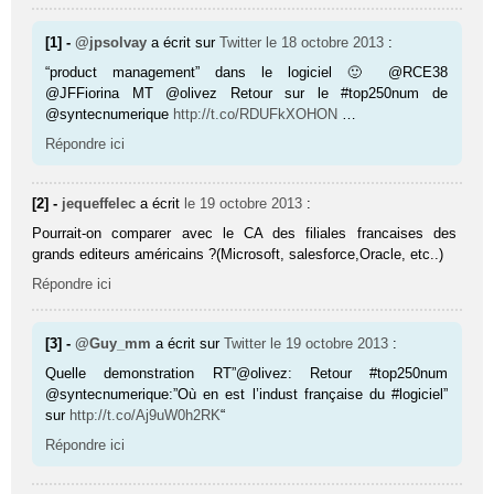
[1] -
@jpsolvay
a écrit sur
Twitter
le 18 octobre 2013
:
“product management” dans le logiciel 🙂 @RCE38
@JFFiorina MT @olivez Retour sur le #top250num de
@syntecnumerique
http://t.co/RDUFkXOHON
…
Répondre ici
[2] -
jequeffelec
a écrit
le 19 octobre 2013
:
Pourrait-on comparer avec le CA des filiales francaises des
grands editeurs américains ?(Microsoft, salesforce,Oracle, etc..)
Répondre ici
[3] -
@Guy_mm
a écrit sur
Twitter
le 19 octobre 2013
:
Quelle demonstration RT”@olivez: Retour #top250num
@syntecnumerique:”Où en est l’indust française du #logiciel”
sur
http://t.co/Aj9uW0h2RK
“
Répondre ici