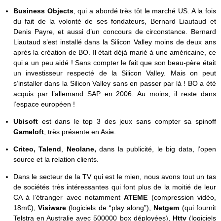
Business Objects
, qui a abordé très tôt le marché US. A la fois
du fait de la volonté de ses fondateurs, Bernard Liautaud et
Denis Payre, et aussi d’un concours de circonstance. Bernard
Liautaud s’est installé dans la Silicon Valley moins de deux ans
après la création de BO. Il était déjà marié à une américaine, ce
qui a un peu aidé ! Sans compter le fait que son beau-père était
un investisseur respecté de la Silicon Valley. Mais on peut
s’installer dans la Silicon Valley sans en passer par là ! BO a été
acquis par l’allemand SAP en 2006. Au moins, il reste dans
l’espace européen !
Ubisoft
est dans le top 3 des jeux sans compter sa spinoff
Gameloft
, très présente en Asie.
Criteo,
Talend
,
Neolane,
dans la publicité, le big data, l’open
source et la relation clients.
Dans le secteur de la TV qui est le mien, nous avons tout un tas
de sociétés très intéressantes qui font plus de la moitié de leur
CA à l’étranger avec notamment
ATEME
(compression vidéo,
18m€),
Visiware
(logiciels de “play along”),
Netgem
(qui fournit
Telstra en Australie avec 500000 box déployées),
Httv
(logiciels