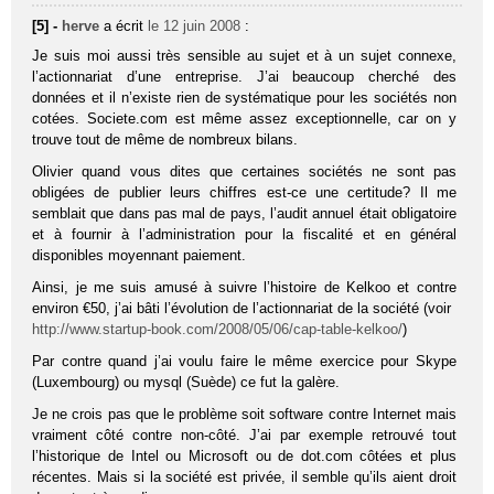
[5] -
herve
a écrit
le 12 juin 2008
:
Je suis moi aussi très sensible au sujet et à un sujet connexe,
l’actionnariat d’une entreprise. J’ai beaucoup cherché des
données et il n’existe rien de systématique pour les sociétés non
cotées. Societe.com est même assez exceptionnelle, car on y
trouve tout de même de nombreux bilans.
Olivier quand vous dites que certaines sociétés ne sont pas
obligées de publier leurs chiffres est-ce une certitude? Il me
semblait que dans pas mal de pays, l’audit annuel était obligatoire
et à fournir à l’administration pour la fiscalité et en général
disponibles moyennant paiement.
Ainsi, je me suis amusé à suivre l’histoire de Kelkoo et contre
environ €50, j’ai bâti l’évolution de l’actionnariat de la société (voir
http://www.startup-book.com/2008/05/06/cap-table-kelkoo/
)
Par contre quand j’ai voulu faire le même exercice pour Skype
(Luxembourg) ou mysql (Suède) ce fut la galère.
Je ne crois pas que le problème soit software contre Internet mais
vraiment côté contre non-côté. J’ai par exemple retrouvé tout
l’historique de Intel ou Microsoft ou de dot.com côtées et plus
récentes. Mais si la société est privée, il semble qu’ils aient droit