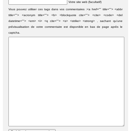
Votre site web (facultatif)
Vous pouvez utiliser ces tags dans vos commentaires :<a href="" title=""> <abbr
title=""> <acronym title=""> <b> <blockquote cite=""> <cite> <code> <del
datetime=""> <em> <i> <q cite=""> <s> <strike> <strong> , sachant qu'une
prévisualisation de votre commentaire est disponible en bas de page après le
captcha.