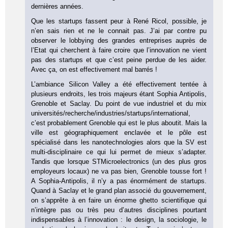
dernières années.
Que les startups fassent peur à René Ricol, possible, je
n’en sais rien et ne le connait pas. J’ai par contre pu
observer le lobbying des grandes entreprises auprès de
l’Etat qui cherchent à faire croire que l’innovation ne vient
pas des startups et que c’est peine perdue de les aider.
Avec ça, on est effectivement mal barrés !
L’ambiance Silicon Valley a été effectivement tentée à
plusieurs endroits, les trois majeurs étant Sophia Antipolis,
Grenoble et Saclay. Du point de vue industriel et du mix
universités/recherche/industries/startups/international,
c’est probablement Grenoble qui est le plus aboutit. Mais la
ville est géographiquement enclavée et le pôle est
spécialisé dans les nanotechnologies alors que la SV est
multi-disciplinaire ce qui lui permet de mieux s’adapter.
Tandis que lorsque STMicroelectronics (un des plus gros
employeurs locaux) ne va pas bien, Grenoble tousse fort !
A Sophia-Antipolis, il n’y a pas énormément de startups.
Quand à Saclay et le grand plan associé du gouvernement,
on s’apprête à en faire un énorme ghetto scientifique qui
n’intègre pas ou très peu d’autres disciplines pourtant
indispensables à l’innovation : le design, la sociologie, le