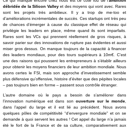
Ce qui manque encore chez nous est ce côté fou de l’
ambition
débridée de la Silicon Valley
et des moyens qui vont avec. Rares
sont les projets très ambitieux. Il y a trop de me-too et
d’améliorations incrémentales de succès. Ces startups ont très peu
de chances d’émerger à cause du classique effet de réseau qui
privilégie les leaders en place, même quand ils sont imparfaits.
Rares sont les VCs qui prennent réellement de gros risques, à
savoir parier sur des innovations de rupture pas évidentes et aussi
miser gros dessus. On manque toujours de la capacité à financer
des leaders mondiaux, pour des tours supérieurs à 10m€. C’est
une des raisons qui poussent les entrepreneurs à s’établir ailleurs
pour obtenir les moyens financiers de leur ambition mondiale. Nous
avons certes le FSI, mais son approche d’investissement semble
plus défensive qu’offensive, histoire d’éviter que des pépites locales
– pas toujours bien en forme – passent sous contrôle étranger.
L’autre domaine où le pays a besoin de s’améliorer dans
l’innovation numérique est dans son
ouverture sur le monde
,
dans l’appel du large et il est lié au précédent. Nous avons
quelques pôles de compétitivité “d’envergure mondiale" et on se
demande à quoi servent les autres ! Cet appel du large n’a jamais
été le fort de la France et de sa culture, comparativement aux