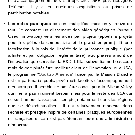
et d’accompagnement des startups chez SFR puis Bouygues
Télécom. Il y a eu quelques acquisitions ou prises de
participation notables.
Les
aides publiques
se sont multipliées mais on y trouve de
tout. Je constate un glissement des aides génériques (surtout
Oséo Innovation) vers les aides par projets (appels à projets
pour les pôles de compétitivité et le grand emprunt). Et une
focalisation à la fois de l’intérêt de la puissance publique (par
affinité et par obligation règlementaire) aux phases amont de
l’innovation que constitue la R&D. L’Etat subventionne beaucoup
mais devrait plutôt être meilleur client de l’innovation. Aux USA,
le programme “
Startup America
” lancé par la Maison Blanche
est un partenariat public-privé multi-facettes d’accompagnement
des startups. Il semble ne pas être conçu pour la Silicon Valley
qui n’en a pas vraiment besoin, mais pour le reste des USA qui
se sent un peu laissé pour compte, notamment dans les régions
que se désindustrialisent. Il est relativement modeste dans
l’échelle et presque inspiré de certaines pratiques européennes
et françaises et ce n’est pas étonnant pour une administration
démocrate.