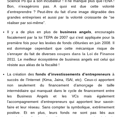
Science Po qui a son incubateur ! Il ne manque plus que l’ENA !
Bon, n’exagérons pas. A quoi est due cette volonté
d’entreprendre ? Peut-être du fait d’une image dégradée des
grandes entreprises et aussi par la volonté croissante de “se
réaliser par soi-même”.
Il y a de plus en plus de
business angels
, encouragés
fiscalement par la loi TEPA de 2007 qui s’est appliquée pour la
première fois pour les levées de fonds clôturées en juin 2008. Il
est dommage cependant que cette mécanique risque de
s’enrayer du fait de diverses
coupes dans la Loi de Finance
2011
. Le meilleur écosystème de business angels est celui qui
résiste aux aléas de la fiscalité !
La création des
fonds d’investissements d’entrepreneurs
à
succès de l’Internet (Kima, Jaina, ISAI, etc). Ceux-ci apportent
non seulement du financement d’amorçage de taille
intermédiaire qui manquait dans le cycle de financement entre
les Business Angels et les VCs mais également
l’accompagnement d’entrepreneurs qui apportent leur savoir-
faire et leur réseau. Sans compter la symbolique, extrêmement
positive. Et en plus, leurs fonds ne sont pas liés aux