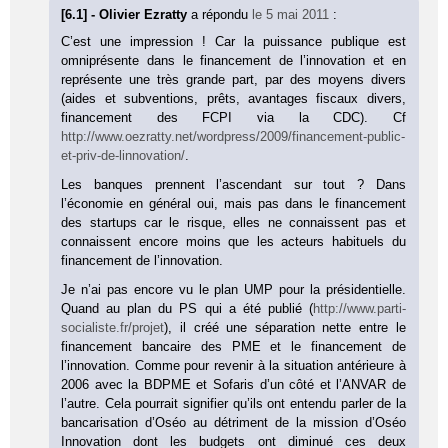
[6.1] - Olivier Ezratty
a répondu
le 5 mai 2011
:
C’est une impression ! Car la puissance publique est
omniprésente dans le financement de l’innovation et en
représente une très grande part, par des moyens divers
(aides et subventions, prêts, avantages fiscaux divers,
financement des FCPI via la CDC). Cf
http://www.oezratty.net/wordpress/2009/financement-public-
et-priv-de-linnovation/
.
Les banques prennent l’ascendant sur tout ? Dans
l’économie en général oui, mais pas dans le financement
des startups car le risque, elles ne connaissent pas et
connaissent encore moins que les acteurs habituels du
financement de l’innovation.
Je n’ai pas encore vu le plan UMP pour la présidentielle.
Quand au plan du PS qui a été publié (
http://www.parti-
socialiste.fr/projet
), il créé une séparation nette entre le
financement bancaire des PME et le financement de
l’innovation. Comme pour revenir à la situation antérieure à
2006 avec la BDPME et Sofaris d’un côté et l’ANVAR de
l’autre. Cela pourrait signifier qu’ils ont entendu parler de la
bancarisation d’Oséo au détriment de la mission d’Oséo
Innovation dont les budgets ont diminué ces deux