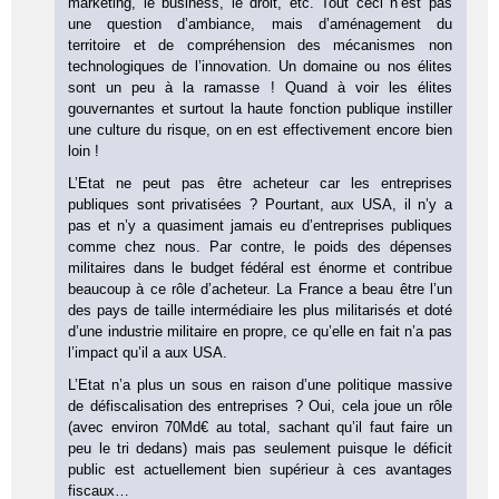
marketing, le business, le droit, etc. Tout ceci n’est pas
une question d’ambiance, mais d’aménagement du
territoire et de compréhension des mécanismes non
technologiques de l’innovation. Un domaine ou nos élites
sont un peu à la ramasse ! Quand à voir les élites
gouvernantes et surtout la haute fonction publique instiller
une culture du risque, on en est effectivement encore bien
loin !
L’Etat ne peut pas être acheteur car les entreprises
publiques sont privatisées ? Pourtant, aux USA, il n’y a
pas et n’y a quasiment jamais eu d’entreprises publiques
comme chez nous. Par contre, le poids des dépenses
militaires dans le budget fédéral est énorme et contribue
beaucoup à ce rôle d’acheteur. La France a beau être l’un
des pays de taille intermédiaire les plus militarisés et doté
d’une industrie militaire en propre, ce qu’elle en fait n’a pas
l’impact qu’il a aux USA.
L’Etat n’a plus un sous en raison d’une politique massive
de défiscalisation des entreprises ? Oui, cela joue un rôle
(avec environ 70Md€ au total, sachant qu’il faut faire un
peu le tri dedans) mais pas seulement puisque le déficit
public est actuellement bien supérieur à ces avantages
fiscaux…