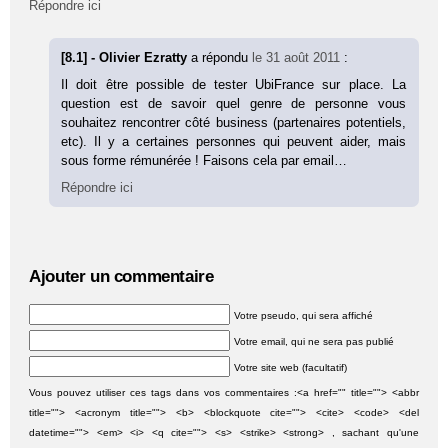
Répondre ici
[8.1] - Olivier Ezratty
a répondu
le 31 août 2011
:
Il doit être possible de tester UbiFrance sur place. La
question est de savoir quel genre de personne vous
souhaitez rencontrer côté business (partenaires potentiels,
etc). Il y a certaines personnes qui peuvent aider, mais
sous forme rémunérée ! Faisons cela par email…
Répondre ici
Ajouter un commentaire
Votre pseudo, qui sera affiché
Votre email, qui ne sera pas publié
Votre site web (facultatif)
Vous pouvez utiliser ces tags dans vos commentaires :<a href="" title=""> <abbr
title=""> <acronym title=""> <b> <blockquote cite=""> <cite> <code> <del
datetime=""> <em> <i> <q cite=""> <s> <strike> <strong> , sachant qu'une