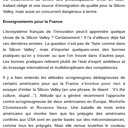
traitant obligé et une source d’immigration de qualité pour la Silicon
Valley, mais aussi un concurrent dangereux à terme.
Enseignements pour la France
L’écosystème français de l’innovation peut-il apprendre quelque
chose de la Silicon Valley ? Certainement ! Il l’a d’ailleurs déjà fait
ces dernières années. La question n’est pas de “faire comme dans
la Silicon Valley”, mais d’importer quelques-unes des bonnes
pratiques qu’on y trouver ou que l’on trouve dans d’autres pays.
Les bonnes pratiques relèvent plutôt de l’état d’esprit ambitieux et
du brassage international et multidisciplinaire des compétences.
Il y a bien entendu les attitudes
scrogneugneu
dédaigneuses de
certains américains pour qui la France
s’évertue pour rien
à
essayer d’imiter la Silicon Valley (en une phrase, ils disent : “
it’s the
culture, stupid…
”). Attitude qui a généré récemment l’approche
contre-scrogneugneuse de deux américaines en Europe,
Michelle
Chmielewski
et
Roxanne Varza
. Une bataille de mots entre
américains qui montre bien que les préjugés des américains
confinés aux USA sont en partie basés sur des méconnaissances,
comme tous les préjugés. Mais elle remue toutefois le couteau