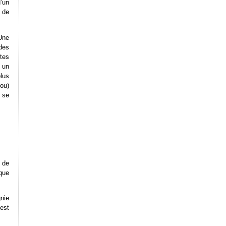
’un
 de
 Une
des
rtes
 un
lus
ou)
n se
 de
 que
gnie
 est