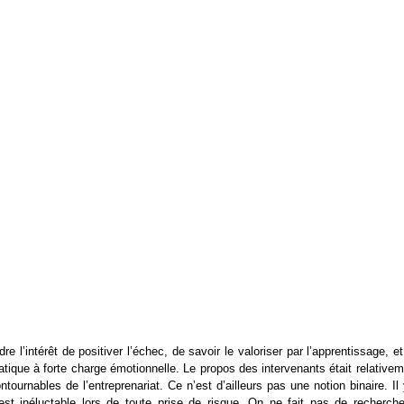
 l’intérêt de positiver l’échec, de savoir le valoriser par l’apprentissage, e
tiatique à forte charge émotionnelle. Le propos des intervenants était relative
tournables de l’entreprenariat. Ce n’est d’ailleurs pas une notion binaire. Il
est inéluctable lors de toute prise de risque. On ne fait pas de recherche