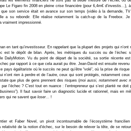
 Mais les éléments financiers ne sont pas la seule mesure de l’échec ou de
oupe Le Figaro fin 2008 en pleine crise financière (pour 6,4m€ d’investis…), 
s que son service était en avance sur son temps (vidéo à la demande, TV
Elle a su rebondir. Elle réalise notamment la catch-up de la Freebox. Je
’a vraiment impressionné.
an en tant qu’investisseur. En rappelant que la plupart des projets qui n’ont 
chec est le dépôt de bilan. Après, les métriques du succès ou de l’échec s
e DailyMotion. Vu du point de départ de la société, sa sortie récente est
chec par rapport à ce que cela aurait pu être. Jean-David est ensuite revenu
e pays égalitariste où le succès ne peut qu’être “volé”, où la prise de risque
i n’ont rien à perdre et de l’autre, ceux qui sont protégés, notamment ceux 
onstate que plus de gens prennent des risques (
moi aussi, notamment avec 
par l’échec ? C’est tout en nuance : l’entrepreneur qui s’est planté ne doit 
 business
”). Il faut savoir faire un diagnostic lucide et rationnel, mais en 
ers
qui ne savent que
loser
… !
ntier et Faber Novel, un pivot incontournable de l’écosystème francilien
a relativité de la notion d’échec, sur le besoin de relever la tête, de se retou