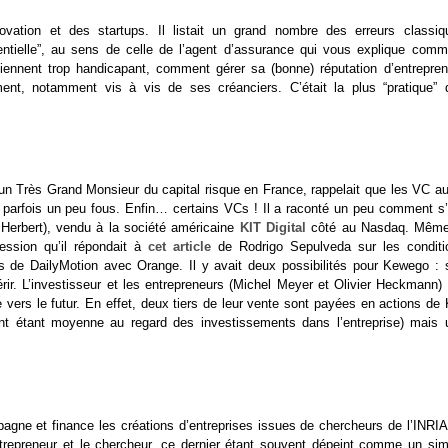
vation et des startups. Il listait un grand nombre des erreurs classiq
dentielle”, au sens de celle de l’agent d’assurance qui vous explique comm
viennent trop handicapant, comment gérer sa (bonne) réputation d’entrepren
 notamment vis à vis de ses créanciers. C’était la plus “pratique” 
 un Très Grand Monsieur du capital risque en France, rappelait que les VC au
is parfois un peu fous. Enfin… certains VCs ! Il a raconté un peu comment s’
Herbert), vendu à la société américaine
KIT Digital
côté au Nasdaq. Même
ression qu’il répondait à
cet article
de Rodrigo Sepulveda sur les conditi
es de DailyMotion avec Orange. Il y avait deux possibilités pour Kewego : s
uérir. L’investisseur et les entrepreneurs (Michel Meyer et Olivier Heckmann)
e vers le futur. En effet, deux tiers de leur vente sont payées en actions de
ront étant moyenne au regard des investissements dans l’entreprise) mais 
pagne et finance les créations d’entreprises issues de chercheurs de l’INRIA
l’entrepreneur et le chercheur, ce dernier étant souvent dépeint comme un si