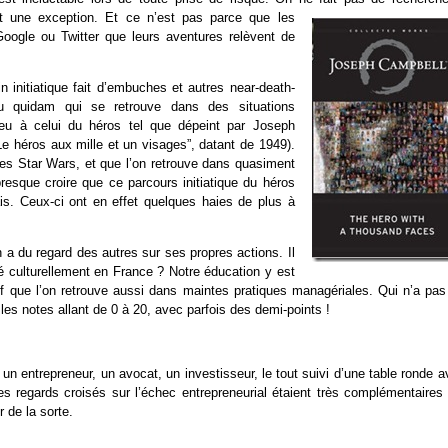
ôt une exception.
Et ce n’est pas parce que les
oogle ou Twitter que leurs aventures relèvent de
n initiatique fait d’embuches et autres near-death-
du quidam qui se retrouve dans des situations
 peu à celui du héros tel que dépeint par Joseph
“Le héros aux mille et un visages”, datant de 1949).
es Star Wars, et que l’on retrouve dans quasiment
resque croire que ce parcours initiatique du héros
is. Ceux-ci ont en effet quelques haies de plus à
 a du regard des autres sur ses propres actions. Il
éré culturellement en France ? Notre éducation y est
f que l’on retrouve aussi dans maintes pratiques managériales. Qui n’a pas
les notes allant de 0 à 20, avec parfois des demi-points !
un entrepreneur, un avocat, un investisseur, le tout suivi d’une table ronde 
s regards croisés sur l’échec entrepreneurial étaient très complémentaires 
 de la sorte.