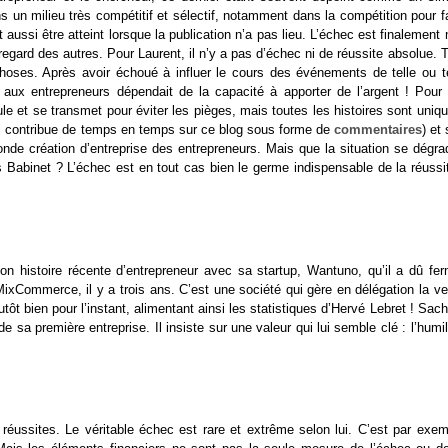
s un milieu très compétitif et sélectif, notamment dans la compétition pour f
aussi être atteint lorsque la publication n’a pas lieu. L’échec est finalement
regard des autres. Pour Laurent, il n’y a pas d’échec ni de réussite absolue. 
oses. Après avoir échoué à influer le cours des événements de telle ou te
 aux entrepreneurs dépendait de la capacité à apporter de l’argent ! Pour l
le et se transmet pour éviter les pièges, mais toutes les histoires sont uniq
ui contribue de temps en temps sur ce blog sous forme de
commentaires
) et
nde création d’entreprise des entrepreneurs. Mais que la situation se dégrad
Babinet ? L’échec est en tout cas bien le germe indispensable de la réussit
 histoire récente d’entrepreneur avec sa startup, Wantuno, qu’il a dû fer
 MixCommerce, il y a trois ans. C’est une société qui gère en délégation la v
utôt bien pour l’instant, alimentant ainsi les statistiques d’Hervé Lebret ! Sac
a première entreprise. Il insiste sur une valeur qui lui semble clé : l’humil
 réussites. Le véritable échec est rare et extrême selon lui. C’est par exem