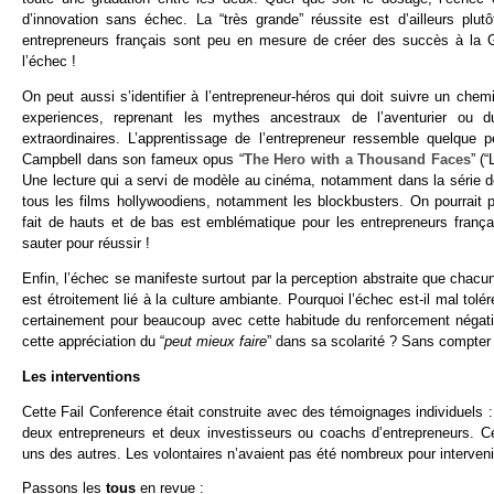
d’innovation sans échec. La “très grande” réussite est d’ailleurs plut
entrepreneurs français sont peu en mesure de créer des succès à la G
l’échec !
On peut aussi s’identifier à l’entrepreneur-héros qui doit suivre un chemi
experiences, reprenant les mythes ancestraux de l’aventurier ou 
extraordinaires. L’apprentissage de l’entrepreneur ressemble quelque
Campbell dans son fameux opus “
The Hero with a Thousand Faces
” (
Une lecture qui a servi de modèle au cinéma, notamment dans la série d
tous les films hollywoodiens, notamment les blockbusters. On pourrait p
fait de hauts et de bas est emblématique pour les entrepreneurs frança
sauter pour réussir !
Enfin, l’échec se manifeste surtout par la perception abstraite que chacun
est étroitement lié à la culture ambiante. Pourquoi l’échec est-il mal tol
certainement pour beaucoup avec cette habitude du renforcement négati
cette appréciation du “
peut mieux faire
” dans sa scolarité ? Sans compter 
Les interventions
Cette Fail Conference était construite avec des témoignages individuels : 
deux entrepreneurs et deux investisseurs ou coachs d’entrepreneurs. Ce
uns des autres. Les volontaires n’avaient pas été nombreux pour intervenir
Passons les
tous
en revue :