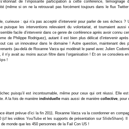
’étonnait de l’imposante participation à cette conférence, témoignage d
ité (même si on ne la retrouvait pas forcément toujours dans le flux Twitter
lle, curieuse : qui n’a pas accepté d’intervenir pour parler de ses échecs ?
 puisque les interventions relevaient du volontariat, et tournaient aussi 
e semble facile d’intervenir dans ce genre de conférence après avoir connu ce
 de Philippe Rodriguez), autant il est bien plus délicat d’intervenir après
tout cas un innovateur dans le domaine ! Autre question, maintenant des p
ervenants (au-delà de Roxanne Varza qui modérait le panel avec Julien Codorni
 il n’y avait au moins aucun filtre dans l’organisation ! Et on se consolera e
ips
!
’échec puisqu’il est incontournable, même pour ceux qui ont réussi. Elle est
te. A la fois de manière
individuelle
mais aussi de manière
collective
, pour
erence étant prévue d’ici la fin 2011. Roxanne Varza va la coordonner en compa
0 (cf les vidéos
YouTube
et les supports de présentation sur
SlideShare
). Il
lus de monde que les 450 personnes de la Fail Con US !