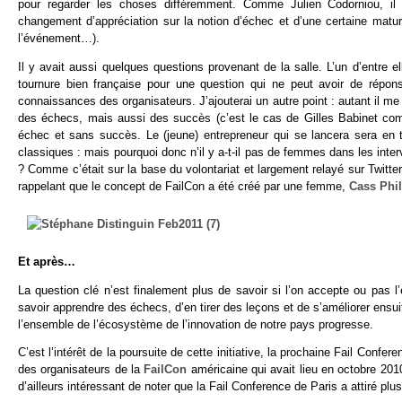
pour regarder les choses différemment. Comme Julien Codorniou, il s
changement d’appréciation sur la notion d’échec et d’une certaine matur
l’événement…).
Il y avait aussi quelques questions provenant de la salle. L’un d’entre e
tournure bien française pour une question qui ne peut avoir de réponse
connaissances des organisateurs. J’ajouterai un autre point : autant il m
des échecs, mais aussi des succès (c’est le cas de Gilles Babinet comme
échec et sans succès. Le (jeune) entrepreneur qui se lancera sera en 
classiques : mais pourquoi donc n’il y a-t-il pas de femmes dans les int
? Comme c’était sur la base du volontariat et largement relayé sur Twitter,
rappelant que le concept de FailCon a été créé par une femme,
Cass Phil
Et après…
La question clé n’est finalement plus de savoir si l’on accepte ou pas l
savoir apprendre des échecs, d’en tirer des leçons et de s’améliorer ensui
l’ensemble de l’écosystème de l’innovation de notre pays progresse.
C’est l’intérêt de la poursuite de cette initiative, la prochaine Fail Conf
des organisateurs de la
FailCon
américaine qui avait lieu en octobre 201
d’ailleurs intéressant de noter que la Fail Conference de Paris a attiré p