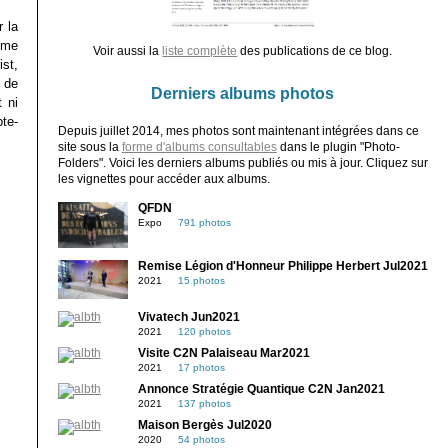
r la
même
Voir aussi la
liste complète
des publications de ce blog.
st,
 de
Derniers albums photos
 ni
pte-
Depuis juillet 2014, mes photos sont maintenant intégrées dans ce
site sous la
forme d'albums consultables
dans le plugin "Photo-
Folders". Voici les derniers albums publiés ou mis à jour. Cliquez sur
les vignettes pour accéder aux albums.
QFDN
Expo
791 photos
Remise Légion d'Honneur Philippe Herbert Jul2021
2021
15 photos
Vivatech Jun2021
2021
120 photos
Visite C2N Palaiseau Mar2021
2021
17 photos
Annonce Stratégie Quantique C2N Jan2021
2021
137 photos
Maison Bergès Jul2020
2020
54 photos