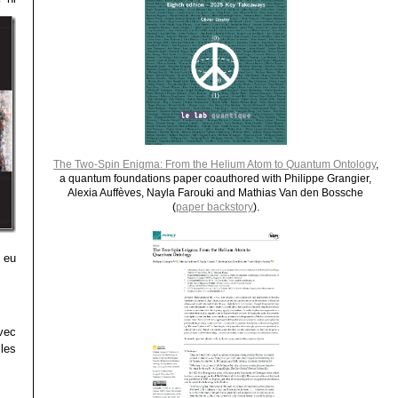
The Two-Spin Enigma: From the Helium Atom to Quantum Ontology
,
a quantum foundations paper coauthored with Philippe Grangier,
Alexia Auffèves, Nayla Farouki and Mathias Van den Bossche
(
paper backstory
).
 eu
avec
les