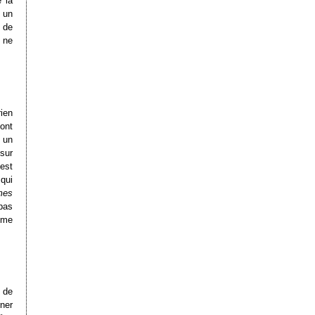
 la
à un
 de
 ne
rien
ont
 un
 sur
 est
qui
mes
pas
même
 de
rner