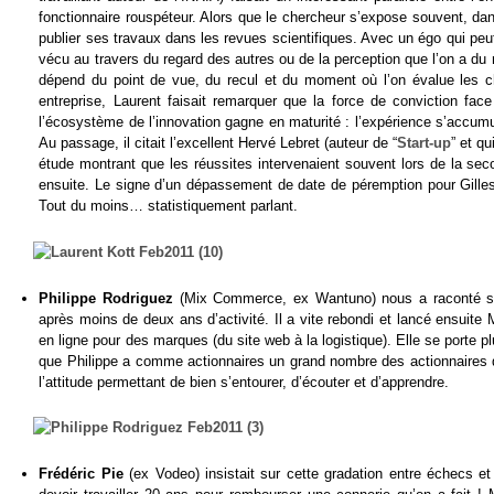
fonctionnaire rouspéteur. Alors que le chercheur s’expose souvent, dan
publier ses travaux dans les revues scientifiques. Avec un égo qui peut 
vécu au travers du regard des autres ou de la perception que l’on a du 
dépend du point de vue, du recul et du moment où l’on évalue les ch
entreprise, Laurent faisait remarquer que la force de conviction face
l’écosystème de l’innovation gagne en maturité : l’expérience s’accumu
Au passage, il citait l’excellent Hervé Lebret (auteur de “
Start-up
” et q
étude montrant que les réussites intervenaient souvent lors de la seco
ensuite. Le signe d’un dépassement de date de péremption pour Gilles 
Tout du moins… statistiquement parlant.
Philippe Rodriguez
(Mix Commerce, ex Wantuno) nous a raconté son
après moins de deux ans d’activité. Il a vite rebondi et lancé ensuite
en ligne pour des marques (du site web à la logistique). Elle se porte pl
que Philippe a comme actionnaires un grand nombre des actionnaires de s
l’attitude permettant de bien s’entourer, d’écouter et d’apprendre.
Frédéric Pie
(ex Vodeo) insistait sur cette gradation entre échecs et