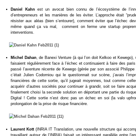
Daniel Kahn
est un avocat bien connu de l’écosystème de l’inno
d’entrepreneurs et les manières de les éviter. L’approche était “pru
résister aux aléas (bien s’entourer), comment éviter que l’échec de
même quand ça va mal, comment on ferme une startup proprement,
interventions.
Michel Dahan
, de Banexi Venture (à qui l’on doit Kelkoo et Kewego),
faisaient régulièrement face à l’échec et continuaient à faire des par
passé l’aventure récente de Kewego (gérée par son associé Philippe 
c’était Julien Codorniou qui le questionnait sur scène, j’avais l’imp
financières de cette sortie, qu’il jugeait moyennes, tout comme cell
acquérir d’autres sociétés pour continuer à grandir, soit se faire acq
finalement choisi la seconde solution en déportant une partie du risqu
Digital ! Cette sortie n’est donc pas un échec en soi (la valo upf
prolongation de la prise de risque financière.
Laurent Kott
(INRIA IT Translation, une nouvelle structure qui accom
travaillant autour de l’INRIA) faisait un intéressant parallèle entre 