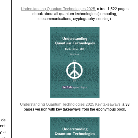
Understanding Quantum Technologies 2025
, a free 1,522 pages
ebook about all quantum technologies (computing,
telecommunications, cryptography, sensing):
Understanding Quantum Technologies 2025 Key takeaways
, a 38
pages version with key takeaways from the eponymous book.
t de
ment
 y a
 ni