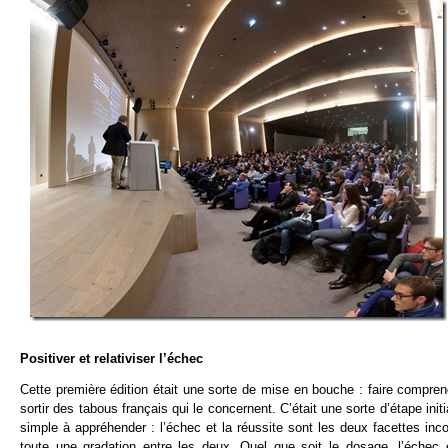
Positiver et relativiser l’échec
Cette première édition était une sorte de mise en bouche : faire comprendre
sortir des tabous français qui le concernent. C’était une sorte d’étape ini
simple à appréhender : l’échec et la réussite sont les deux facettes incon
toute une gradation entre les deux. Quel que soit le dosage, l’échec 