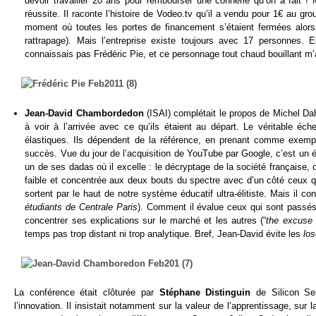
devoir travailler 20 ans pour rembourser une connerie qu’on a fait !
réussite. Il raconte l’histoire de Vodeo.tv qu’il a vendu pour 1€ au gr
moment où toutes les portes de financement s’étaient fermées alor
rattrapage). Mais l’entreprise existe toujours avec 17 personnes. 
connaissais pas Frédéric Pie, et ce personnage tout chaud bouillant m
Jean-David Chambordedon
(ISAI) complétait le propos de Michel Dah
à voir à l’arrivée avec ce qu’ils étaient au départ. Le véritable é
élastiques. Ils dépendent de la référence, en prenant comme exempl
succès. Vue du jour de l’acquisition de YouTube par Google, c’est un é
un de ses dadas où il excelle : le décryptage de la société française, c
faible et concentrée aux deux bouts du spectre avec d’un côté ceux qu
sortent par le haut de notre système éducatif ultra-élitiste. Mais il c
étudiants de Centrale Paris
). Comment il évalue ceux qui sont passés 
concentrer ses explications sur le marché et les autres (“
the excuse
temps pas trop distant ni trop analytique. Bref, Jean-David évite les
los
La conférence était clôturée par
Stéphane Distinguin
de Silicon Se
l’innovation. Il insistait notamment sur la valeur de l’apprentissage, sur l