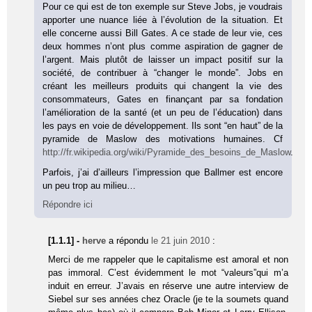
Pour ce qui est de ton exemple sur Steve Jobs, je voudrais
apporter une nuance liée à l’évolution de la situation. Et
elle concerne aussi Bill Gates. A ce stade de leur vie, ces
deux hommes n’ont plus comme aspiration de gagner de
l’argent. Mais plutôt de laisser un impact positif sur la
société, de contribuer à “changer le monde”. Jobs en
créant les meilleurs produits qui changent la vie des
consommateurs, Gates en finançant par sa fondation
l’amélioration de la santé (et un peu de l’éducation) dans
les pays en voie de développement. Ils sont “en haut” de la
pyramide de Maslow des motivations humaines. Cf
http://fr.wikipedia.org/wiki/Pyramide_des_besoins_de_Maslow
.
Parfois, j’ai d’ailleurs l’impression que Ballmer est encore
un peu trop au milieu…
Répondre ici
[1.1.1] -
herve
a répondu
le 21 juin 2010
:
Merci de me rappeler que le capitalisme est amoral et non
pas immoral. C’est évidemment le mot “valeurs”qui m’a
induit en erreur. J’avais en réserve une autre interview de
Siebel sur ses années chez Oracle (je te la soumets quand