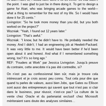
the point. I was glad to just be in there doing it. To get to design a
game for Atari, who was bringing arcade games to the world—
what a thing to remember for the rest of my life. So I would have
done it for 25 cents.”
Livingston: “So he took more money than you did, but you both
worked on the project?”
Wozniak: “Yeah, I found out 12 years later.”
Livingston: “That’s awful.”
Wozniak: “I know, but he didn’t have to. He probably needed the
money. And I didn’t; I had an engineering job at Hewlett-Packard.
It was very little to me. It would have been better if he’d been
open about it and honest. And what if I remembered something
wrong, too? It’s so long ago.”
REF: “Fouders at Work” par Jessica Livingston. Jusqu’à preuve
du contraire, cette anecdote n’a pas été contredite, si?
On n’est pas au confessionnal bien sûr, mais je trouve cela
intéressant et je crois assez peu connu. Tout cela pour dire que
quand tu parles de valeurs, aussi bien Jobs, que Gates ou Ellison
sont aussi des entrepreneurs qui savent que tout n’est pas si clair
dans le business, pour réussir, n’est-ce pas? La culture de la
vente chez Oracle et du partenariat exclusif chez Microsoft
mériteraient sans doute des analyses similaires…