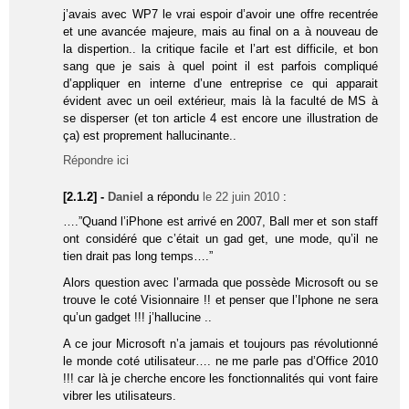
j’avais avec WP7 le vrai espoir d’avoir une offre recentrée
et une avancée majeure, mais au final on a à nouveau de
la dispertion.. la critique facile et l’art est difficile, et bon
sang que je sais à quel point il est parfois compliqué
d’appliquer en interne d’une entreprise ce qui apparait
évident avec un oeil extérieur, mais là la faculté de MS à
se disperser (et ton article 4 est encore une illustration de
ça) est proprement hallucinante..
Répondre ici
[2.1.2] -
Daniel
a répondu
le 22 juin 2010
:
….”Quand l’iPhone est arrivé en 2007, Ball mer et son staff
ont considéré que c’était un gad get, une mode, qu’il ne
tien drait pas long temps….”
Alors question avec l’armada que possède Microsoft ou se
trouve le coté Visionnaire !! et penser que l’Iphone ne sera
qu’un gadget !!! j’hallucine ..
A ce jour Microsoft n’a jamais et toujours pas révolutionné
le monde coté utilisateur…. ne me parle pas d’Office 2010
!!! car là je cherche encore les fonctionnalités qui vont faire
vibrer les utilisateurs.