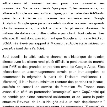
influenceurs et réseaux sociaux pour faire connaitre ses
nouveautés. Même ses clients “qui payent”, les annonceurs, ont
affaire à Google via ses outils en ligne, pour acheter des AdWords,
gérer leurs AdSense ou mesurer leur audience avec Google
Analytics. Google gère juste des relations directes avec les grands
clients annonceurs, parait-il à partir de plusieurs dizaines de
millions de dollars de chiffre d’affaire par client. Tout cela est très
efficace. Il n’est donc pas étonnant que Google ait un ratio R&D sur
SG&A très élevé par rapport à Microsoft et Apple (
cf le tableau un
peu plus haut dans l’article
).
Seul écueil : la faible culture channel et d’historique de relation
directe avec les clients rend plutôt difficile la pénétration du marché
des PME et des grandes entreprises avec les Google Apps. Elles
nécessitent un accompagnement terrain pour leur adoption, et
notamment la migration à partir de l’existant traditionnel (…
Microsoft). Il leur faut au minimum recruter des partenaires locaux :
sociétés de conseil, de service, de formation. En France, nous
avons d’un côté un partenariat “stratégique” avec CapGemini qui
ne semble pas s’être concrétisé solidement, et de l’autre la petite
structure
Revevol
de Louis Naugès qui a un ratio déploiements /
nombre de personne impressionnant. Le programme “Reseller” de