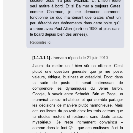
société. Jobs n’a plus Wozniak. Et Ellison reste
seul maitre à bord. Et si Ballmer a toujours Gates
comme Chairman, je me demande comment
fonctionne ce duo maintenant que Gates s’est un
peu détaché des événements dans cette boite qu’il
a créée avec Paul Allen (parti en 1983 et plus dans
le board depuis bien des années).
Répondre ici
[1.1.1.1.1] -
herve
a répondu
le 21 juin 2010
:
J’aurai du mettre un ! bien sûr no offense. C’est
plutôt une question générale que je me pose,
valeurs, éthique, business et créativité. Donc dans
ta suite de posts, il serait intéressant de
comprendre les dynamiques du 3ème larron,
Google, à savoir entre Schmidt, Brin et Page, un
triumvirat assez inhabituel et qui semble partager
les décisions de manière plutôt harmonieuse. Mais
ces coulisses du pouvoir chez les trois acteurs que
tu étudies restent et resteront sans doute assez
mystérieux. Je reste intimement convaincu –
comme dans le foot 🙁 – que ces coulisses là et la