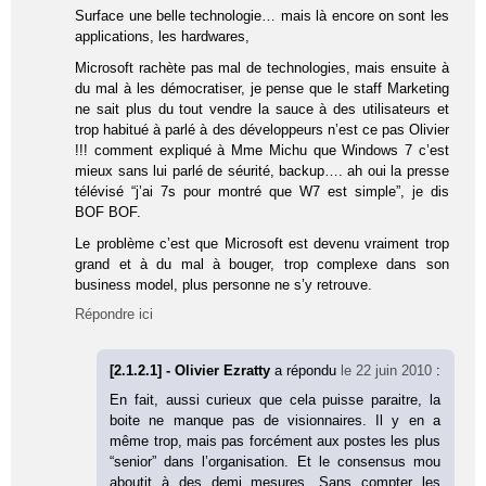
Surface une belle technologie… mais là encore on sont les
applications, les hardwares,
Microsoft rachète pas mal de technologies, mais ensuite à
du mal à les démocratiser, je pense que le staff Marketing
ne sait plus du tout vendre la sauce à des utilisateurs et
trop habitué à parlé à des développeurs n’est ce pas Olivier
!!! comment expliqué à Mme Michu que Windows 7 c’est
mieux sans lui parlé de séurité, backup…. ah oui la presse
télévisé “j’ai 7s pour montré que W7 est simple”, je dis
BOF BOF.
Le problème c’est que Microsoft est devenu vraiment trop
grand et à du mal à bouger, trop complexe dans son
business model, plus personne ne s’y retrouve.
Répondre ici
[2.1.2.1] - Olivier Ezratty
a répondu
le 22 juin 2010
:
En fait, aussi curieux que cela puisse paraitre, la
boite ne manque pas de visionnaires. Il y en a
même trop, mais pas forcément aux postes les plus
“senior” dans l’organisation. Et le consensus mou
aboutit à des demi mesures. Sans compter les