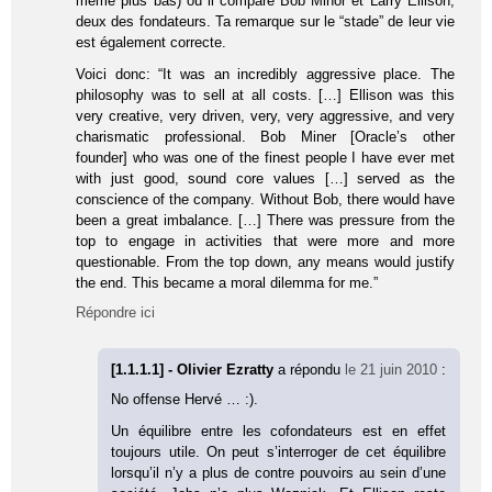
même plus bas) où il compare Bob Minor et Larry Ellison,
deux des fondateurs. Ta remarque sur le “stade” de leur vie
est également correcte.
Voici donc: “It was an incredibly aggressive place. The
philosophy was to sell at all costs. […] Ellison was this
very creative, very driven, very, very aggressive, and very
charismatic professional. Bob Miner [Oracle’s other
founder] who was one of the finest people I have ever met
with just good, sound core values […] served as the
conscience of the company. Without Bob, there would have
been a great imbalance. […] There was pressure from the
top to engage in activities that were more and more
questionable. From the top down, any means would justify
the end. This became a moral dilemma for me.”
Répondre ici
[1.1.1.1] - Olivier Ezratty
a répondu
le 21 juin 2010
:
No offense Hervé … :).
Un équilibre entre les cofondateurs est en effet
toujours utile. On peut s’interroger de cet équilibre
lorsqu’il n’y a plus de contre pouvoirs au sein d’une