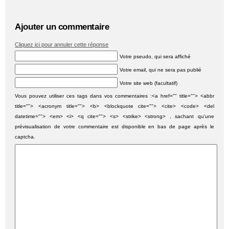
Ajouter un commentaire
Cliquez ici pour annuler cette réponse
Votre pseudo, qui sera affiché
Votre email, qui ne sera pas publié
Votre site web (facultatif)
Vous pouvez utiliser ces tags dans vos commentaires :<a href="" title=""> <abbr
title=""> <acronym title=""> <b> <blockquote cite=""> <cite> <code> <del
datetime=""> <em> <i> <q cite=""> <s> <strike> <strong> , sachant qu'une
prévisualisation de votre commentaire est disponible en bas de page après le
captcha.