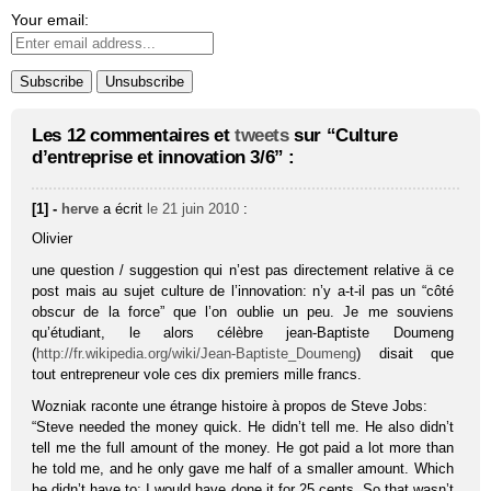
Your email:
Les 12 commentaires et
tweets
sur “Culture
d’entreprise et innovation 3/6” :
[1] -
herve
a écrit
le 21 juin 2010
:
Olivier
une question / suggestion qui n’est pas directement relative ä ce
post mais au sujet culture de l’innovation: n’y a-t-il pas un “côté
obscur de la force” que l’on oublie un peu. Je me souviens
qu’étudiant, le alors célèbre jean-Baptiste Doumeng
(
http://fr.wikipedia.org/wiki/Jean-Baptiste_Doumeng
) disait que
tout entrepreneur vole ces dix premiers mille francs.
Wozniak raconte une étrange histoire à propos de Steve Jobs:
“Steve needed the money quick. He didn’t tell me. He also didn’t
tell me the full amount of the money. He got paid a lot more than
he told me, and he only gave me half of a smaller amount. Which
he didn’t have to; I would have done it for 25 cents. So that wasn’t